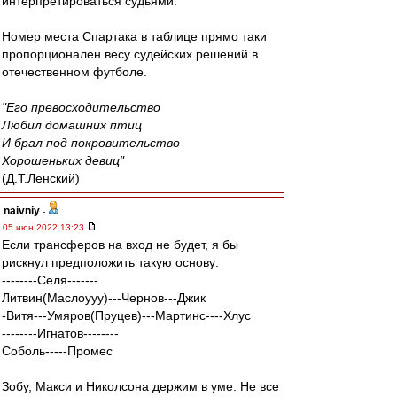
интерпретироваться судьями.
Номер места Спартака в таблице прямо таки
пропорционален весу судейских решений в
отечественном футболе.
"Его превосходительство
Любил домашних птиц
И брал под покровительство
Хорошеньких девиц"
(Д.Т.Ленский)
naivniy
-
05 июн 2022 13:23
Если трансферов на вход не будет, я бы
рискнул предположить такую основу:
--------Селя-------
Литвин(Маслоууу)---Чернов---Джик
-Витя---Умяров(Пруцев)---Мартинс----Хлус
--------Игнатов--------
Соболь-----Промес
Зобу, Макси и Николсона держим в уме. Не все