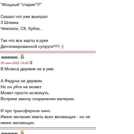
"Мощный "старик"!!!"
Сказал что уже выиграл
3 Шлема:
Чемпион, СК, Кубок...
Так что все карты в руки
Дипломированной супруге!!!!!-:)
mmmmm
-
05 июн 2022 13:49
В.Мозеса держим не в уме.
А Федуна не держим.
Но он уйти не может.
Может просто исчезнуть.
Вопреки закону сохранения материи.
И про трансферное окно.
Имею желание иметь всех желающих - но не
имею желающих.
mmmmm
-