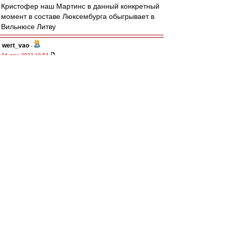
Кристофер наш Мартинс в данный конкретный
момент в составе Люксембурга обыгрывает в
Вильнюсе Литву
wert_vao
-
04 июн 2022 19:53
из Хабаровска
,
Против Мартинса ничего не имею.
Пластичный, техничный, думающий. Умеет и
пробежаться с мячом. Пока непонятно как у
него с ударом. Телосложением мне
напоминает Погба. При качественной обороне
подойдёт, но с нашими "героями"... Пусть
играет, лучшего нет.
митхун
,
Возвращаемся к трагедии с отсутствием АПЗ.
Ну кроме Литвинова и Умяров может ударить.
Насчёт Мартинс/Умяров, а над ними АПЗ
согласен. Других вариантов нет. Но хотелось
бы ОПЗ и над ним парочка атакующих, что-то
типа 3-1-4-2