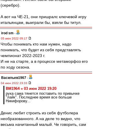
(серебро).
А вот на ЧЕ-21, они пришралс ключевой игру
итальянцам, выиграли бы, взяли бы титул.
irod sm
-
05 июн 2022 05:17
Чтобы понимать кто нам нужен, надо
понимать, что будет из себя представлять
чемпионат 2022-2023 г.
И не на старте, а в процессе метаморфоз его
по ходу сезона.
Васильев1967
-
04 июн 2022 23:33
BM1964 » 03 июн 2022 19:20
рука сама тянется поставить по привычке
"лайк". Последнее время все больше
Никифорову...
Денис любит строить из себя футболера
необразованного. А на деле то видно, что
весьма начитанный малый. Че говорить, сам