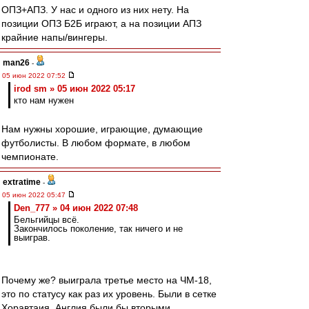
ОПЗ+АПЗ. У нас и одного из них нету. На
позиции ОПЗ Б2Б играют, а на позиции АПЗ
крайние напы/вингеры.
man26
-
05 июн 2022 07:52
irod sm » 05 июн 2022 05:17
кто нам нужен
Нам нужны хорошие, играющие, думающие
футболисты. В любом формате, в любом
чемпионате.
extratime
-
05 июн 2022 05:47
Den_777 » 04 июн 2022 07:48
Бельгийцы всё.
Закончилось поколение, так ничего и не
выиграв.
Почему же? выиграла третье место на ЧМ-18,
это по статусу как раз их уровень. Были в сетке
Хоравтаия. Англия были бы вторыми