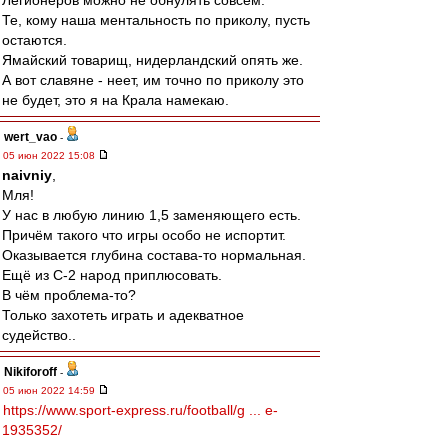
Легионеров можно не обнулять совсем.
Те, кому наша ментальность по приколу, пусть
остаются.
Ямайский товарищ, нидерландский опять же.
А вот славяне - неет, им точно по приколу это
не будет, это я на Крала намекаю.
wert_vao
-
05 июн 2022 15:08
naivniy
,
Мля!
У нас в любую линию 1,5 заменяющего есть.
Причём такого что игры особо не испортит.
Оказывается глубина состава-то нормальная.
Ещё из С-2 народ приплюсовать.
В чём проблема-то?
Только захотеть играть и адекватное
судейство..
Nikiforoff
-
05 июн 2022 14:59
https://www.sport-express.ru/football/g ... e-
1935352/