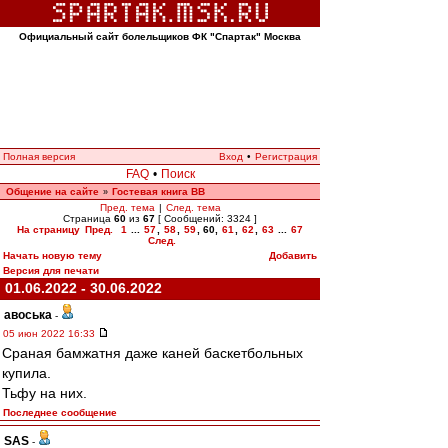
Официальный сайт болельщиков ФК "Спартак" Москва
Полная версия
Вход
•
Регистрация
FAQ
•
Поиск
Общение на сайте
Гостевая книга ВВ
»
Пред. тема
|
След. тема
Страница
60
из
67
[ Сообщений: 3324 ]
На страницу
Пред.
1
...
57
,
58
,
59
,
60
,
61
,
62
,
63
...
67
След.
Начать новую тему
Добавить
Версия для печати
01.06.2022 - 30.06.2022
авоська
-
05 июн 2022 16:33
Сраная бамжатня даже каней баскетбольных
купила.
Тьфу на них.
Последнее сообщение
SAS
-