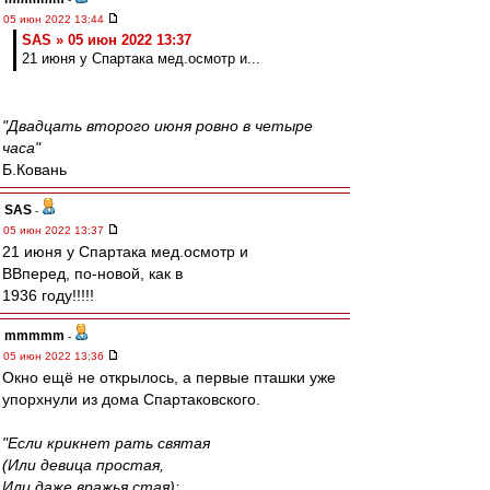
05 июн 2022 13:44
SAS » 05 июн 2022 13:37
21 июня у Спартака мед.осмотр и...
"Двадцать второго июня ровно в четыре
часа"
Б.Ковань
SAS
-
05 июн 2022 13:37
21 июня у Спартака мед.осмотр и
ВВперед, по-новой, как в
1936 году!!!!!
mmmmm
-
05 июн 2022 13:36
Окно ещё не открылось, а первые пташки уже
упорхнули из дома Спартаковского.
"Если крикнет рать святая
(Или девица простая,
Или даже вражья стая):