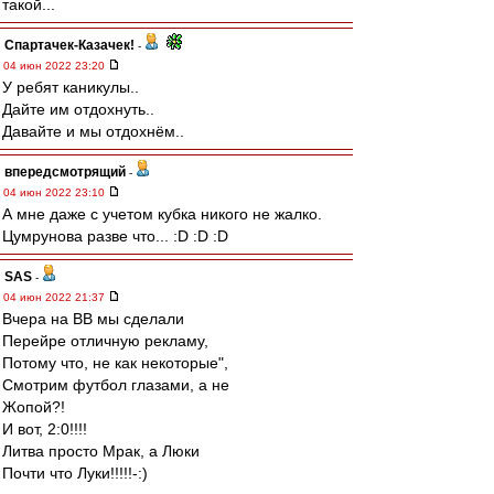
такой...
Спартачек-Казачек!
-
04 июн 2022 23:20
У ребят каникулы..
Дайте им отдохнуть..
Давайте и мы отдохнём..
впередсмотрящий
-
04 июн 2022 23:10
А мне даже с учетом кубка никого не жалко.
Цумрунова разве что... :D :D :D
SAS
-
04 июн 2022 21:37
Вчера на ВВ мы сделали
Перейре отличную рекламу,
Потому что, не как некоторые",
Смотрим футбол глазами, а не
Жопой?!
И вот, 2:0!!!!
Литва просто Мрак, а Люки
Почти что Луки!!!!!-:)