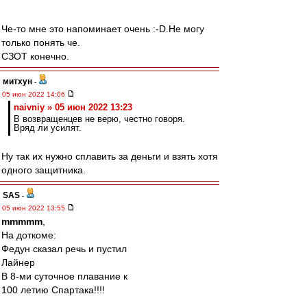
Че-то мне это напоминает очень :-D.Не могу
только понять че.
СЗОТ конечно.
митхун
-
05 июн 2022 14:06
naivniy » 05 июн 2022 13:23
В возвращенцев не верю, честно говоря.
Вряд ли усилят.
Ну так их нужно сплавить за деньги и взять хотя
одного защитника.
SAS
-
05 июн 2022 13:55
mmmmm
,
На доткоме:
Федун сказал речь и пустил
Лайнер
В 8-ми суточное плавание к
100 летию Спартака!!!!