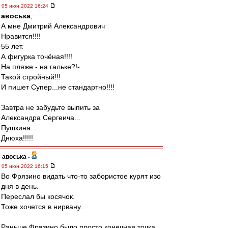
05 июн 2022 16:24
авоська
,
А мне Дмитрий Александрович
Нравится!!!!
55 лет.
А фигурка точёная!!!!
На пляже - на гальке?!-
Такой стройный!!!
И пишет Супер...не стандартно!!!!
Завтра не забудьте выпить за
Александра Сергеича...
Пушкина...
Днюха!!!!!
авоська
-
05 июн 2022 16:15
Во Фрязино видать что-то забористое курят изо
дня в день.
Переслал бы косячок.
Тоже хочется в нирвану.
Раньше Фрязино было просто конечная точка