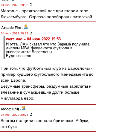
04 июн 2022 20:38
Мартинс - предголевой пас при втором голе
Люксембурга. Отрезал полобороны литовской.
Arcade Fire
-
04 июн 2022 20:33
wert_vao » 04 июн 2022 19:53
И этта. ЛАФ сказал что что Зарема получила
диплом МВА факультета футбола в
университете Барселоны.
Будет весело.
При том, что футбольный клуб из Барселоны -
пример худшего футбольного менеджмента во
всей Европе.
Безумные трансферы, бездумные зарплаты и
влезание в сумасшедшие долги больше
миллиарда евро.
МосфОлд
-
04 июн 2022 20:26
Венгры втащили с пеналя бритишам. А буки, -
это буки...