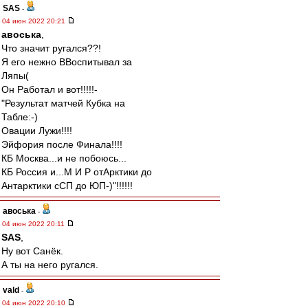
SAS
-
04 июн 2022 20:21
авоська
,
Что значит ругался??!
Я его нежно ВВоспитывал за
Ляпы(
Он Работал и вот!!!!!-
"Результат матчей Кубка на
Табле:-)
Овации Лужи!!!!
Эйфория после Финала!!!!
КБ Москва...и не побоюсь...
КБ Россия и...М И Р отАрктики до
Антарктики сСП до ЮП-)"!!!!!!
авоська
-
04 июн 2022 20:11
SAS
,
Ну вот Санёк.
А ты на него ругался.
vald
-
04 июн 2022 20:10