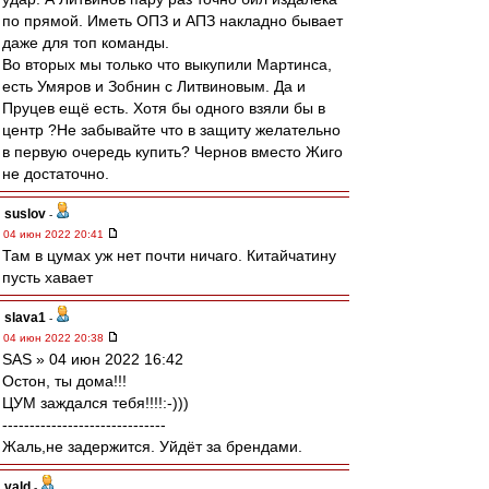
по прямой. Иметь ОПЗ и АПЗ накладно бывает
даже для топ команды.
Во вторых мы только что выкупили Мартинса,
есть Умяров и Зобнин с Литвиновым. Да и
Пруцев ещё есть. Хотя бы одного взяли бы в
центр ?Не забывайте что в защиту желательно
в первую очередь купить? Чернов вместо Жиго
не достаточно.
suslov
-
04 июн 2022 20:41
Там в цумах уж нет почти ничаго. Китайчатину
пусть хавает
slava1
-
04 июн 2022 20:38
SAS » 04 июн 2022 16:42
Остон, ты дома!!!
ЦУМ заждался тебя!!!!:-)))
------------------------------
Жаль,не задержится. Уйдёт за брендами.
vald
-