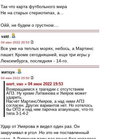
Так что карта футбольного мира
Не на старых стериотипах, а...
Ойй, не будем о грустном....
vald
-
04 июн 2022 20:53
Все уже на теплых морях, небось, а Мартинс
пашет. Кроме сегодняшней, еще три игры у
Люксембурга, последняя - 14-го.
митхун
-
04 июн 2022 20:50
wert_vao » 04 июн 2022 19:53
Возвращаемся к трагедии с отсутствием
АПЗ. Ну кроме Литвинова и Умяров может
ударить.
Насчёт Мартинс/Умяров, а над ними АПЗ
согласен. Других вариантов нет. Но хотелось
бы ОПЗ и над ним парочка атакующих, что-то
типа 3-1-4-2
Удар от Умярова я видел один раз. Он
закручивал в угол .Но это не поставленный
удар. А Литвинов пару раз точно бил издалека