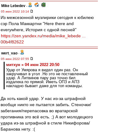
Mike Lebedev
-
05 июн 2022 10:14
Из межсезонной музлирики сегодня к юбилею
сэр Пола Маккартни "Here there and
everywhere, История с одной песней"
https://zen.yandex.ru/media/mike_lebede ...
00b4f82622
wert_vao
-
05 июн 2022 07:55
митхун » 04 июн 2022 20:50
Удар от Умярова я видел один раз. Он
закручивал в угол .Но это не поставленный
удар. А Литвинов пару раз точно бил
издалека по прямой. Иметь ОПЗ и АПЗ
накладно бывает даже для топ команды.
Да хоть какой удар. У нас из-за штрафной
вообще никто не пытается забить. Стеночки/
забегания/перепасовка во вратарской
противника это всё есть. ;) А вот молодецкого
удара из-за штрафной в стиле Никифорова/
Баранова нету. :(