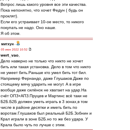
Вопрос лишь какого уровня все эти качества.
Пока непонятно, что хочет Федун ( будь он
проклят).
Если его устраивает 10-ое место, то никого
покупать не надо. Оно наше.
Я об этом.
митхун
-
05 июн 2022 10:52
wert_vao
,
Дело наверно не только что никто не хочет
бить или такая установка. Дело в том что никто
не умеет бить.Раньше кто умел бить тот бил.
Например Фернандо, даже Глушаков.Даже по
стоящему мячу ударить не могут. А в игре
вообще даже силёнок не хватает на удар.На
счёт ОПЗ+АПЗ.Пруцев и Мартинс всё таки не
Б2Б.Б2Б должен уметь играть в 3 зонах,в том
числе в районе десятки и иметь бить по
воротам.Глушаков был реальный Б2Б.Зобнин и
Крал играли в зоне Б2Б.но то же без удара. У
Крала было чуть по лучше с этим.