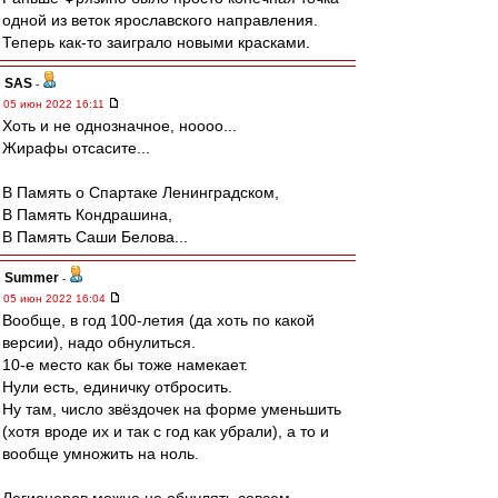
одной из веток ярославского направления.
Теперь как-то заиграло новыми красками.
SAS
-
05 июн 2022 16:11
Хоть и не однозначное, ноооо...
Жирафы отсасите...
В Память о Спартаке Ленинградском,
В Память Кондрашина,
В Память Саши Белова...
Summer
-
05 июн 2022 16:04
Вообще, в год 100-летия (да хоть по какой
версии), надо обнулиться.
10-е место как бы тоже намекает.
Нули есть, единичку отбросить.
Ну там, число звёздочек на форме уменьшить
(хотя вроде их и так с год как убрали), а то и
вообще умножить на ноль.