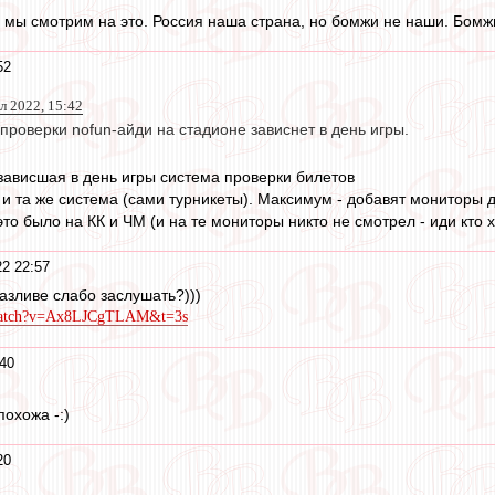
ё мы смотрим на это. Россия наша страна, но бомжи не наши. Бомж
52
юл 2022, 15:42
проверки nofun-айди на стадионе зависнет в день игры.
зависшая в день игры система проверки билетов
а и та же система (сами турникеты). Максимум - добавят мониторы 
то было на КК и ЧМ (и на те мониторы никто не смотрел - иди кто х
2 22:57
разливе слабо заслушать?)))
/watch?v=Ax8LJCgTLAM&t=3s
40
похожа -:)
20