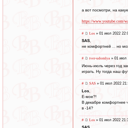
а вот посмотри, на какую
https://www.youtube.com/
#
Los
» 01 июл 2022 22:
SAS
,
не комфортней ... но мо
#
tver-udomlya
» 01 июл 
Июнь-июль через год зан
играть. Ну тогда наш ф
#
SAS
» 01 июл 2022 21:
Los
,
Е-мое?!
В декабре комфортнее ч
в -14?
#
Los
» 01 июл 2022 21:
SAS
,