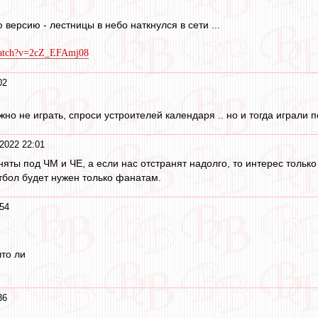
 версию - лестницы в небо наткнулся в сети ...
watch?v=2cZ_EFAmj08
02
жно не играть, спроси устроителей календаря .. но и тогда играли п
2022 22:01
яты под ЧМ и ЧЕ, а если нас отстранят надолго, то интерес только 
утбол будет нужен только фанатам.
54
то ли
36