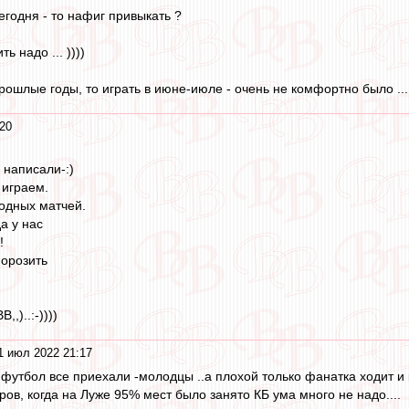
егодня - то нафиг привыкать ?
ь надо ... ))))
рошлые годы, то играть в июне-июле - очень не комфортно было ...
20
 написали-:)
 играем.
одных матчей.
а у нас
!
морозить
,,)..:-))))
1 июл 2022 21:17
утбол все приехали -молодцы ..а плохой только фанатка ходит и куч
ов, когда на Луже 95% мест было занято КБ ума много не надо....