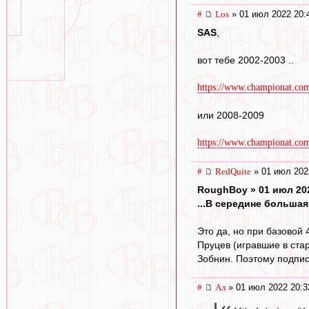
#
Los
» 01 июл 2022 20:
SAS
,
вот тебе 2002-2003 ..
https://www.championat.com
или 2008-2009
https://www.championat.com/
#
RedQuite
» 01 июл 202
RoughBoy » 01 июл 202
...В середине большая
Это да, но при базовой 
Пруцев (игравшие в ста
Зобнин. Поэтому подпис
#
Ал
» 01 июл 2022 20:3