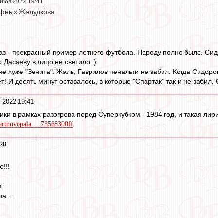
 июл 2022 19:41
афных Желудкова
раз - прекрасный пример летнего футбола. Народу полно было. Си
о Дасаеву в лицо не светило :)
е хуже "Зенита". Жаль, Гаврилов пенальти не забил. Когда Сидоров
т! И десять минут оставалось, в которые "Спартак" так и не забил.
 2022 19:41
ики в рамках разогрева перед Суперкубком - 1984 год, и такая ли
artnuvopala ... 73568300ff
29
!!!
в
....