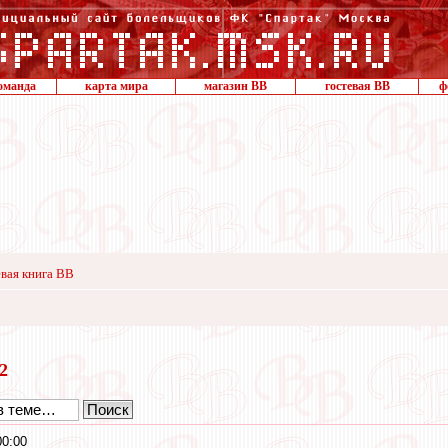
оманда
карта мира
магазин ВВ
гостевая ВВ
ф
вая книга ВВ
22
00:00