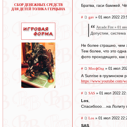
СБОР ДЕНЕЖНЫХ СРЕДСТВ
Братва, гаси бамжей. Ч
ДЛЯ ДЕТЕЙ ТОЛИКА ГЕРЦЫНА
#
gav
» 01 июл 2022 23:
Arcade Fire » 01 и
Допустим, система 
Не более страшно, чем 
Тем более, что это одн
фото проходящего, как э
#
МосфОлд
» 01 июл 202
А Sunrise в грузинском 
https://www.youtube.com
#
SAS
» 01 июл 2022 22:
Los
,
Спасибооо....на Лолиту 
#
Los
» 01 июл 2022 22:
SAS
,