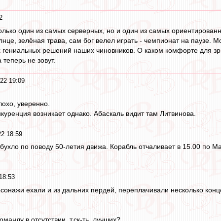
2
олько один из самых серверных, но и один из самых ориентированны
лнце, зелёная трава, сам бог велел играть - чемпионат на паузе. М
х гениальных решений наших чиновников. О каком комфорте для зр
а теперь не зовут.
22 19:09
охо, уверенно.
куренция возникает однако. Абаскаль видит там Литвинова.
2 18:59
бухло по поводу 50-летия движа. Корабль отчаливает в 15.00 по Ма
18:53
рсонажи ехали и из дальних пердей, переплачивали несколько концо
манду в отсутствии, т.ск-ть, лучших?