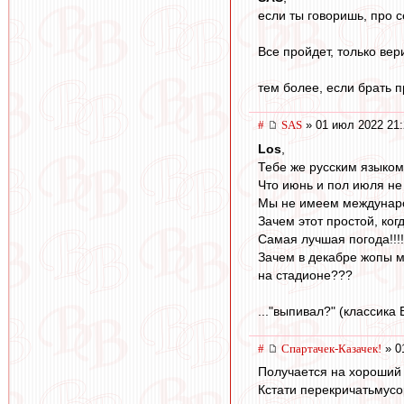
если ты говоришь, про с
Все пройдет, только верит
тем более, если брать п
#
SAS
» 01 июл 2022 21:
Los
,
Тебе же русским языком
Что июнь и пол июля не
Мы не имеем междунар
Зачем этот простой, когд
Самая лучшая погода!!!!
Зачем в декабре жопы 
на стадионе???
..."выпивал?" (классика ВВ
#
Спартачек-Казачек!
» 0
Получается на хороший ф
Кстати перекричатьмусор