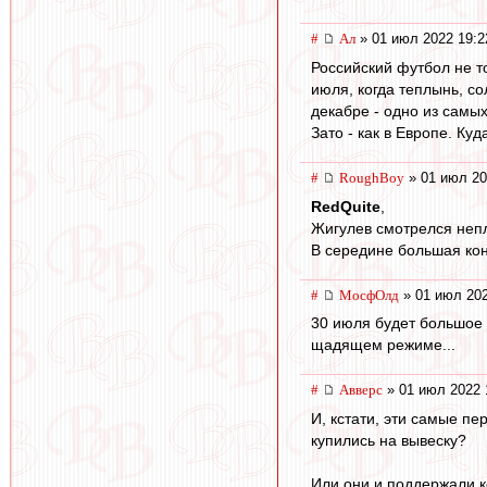
#
Ал
» 01 июл 2022 19:2
Российский футбол не т
июля, когда теплынь, со
декабре - одно из самы
Зато - как в Европе. Куд
#
RoughBoy
» 01 июл 20
RedQuite
,
Жигулев смотрелся непл
В середине большая кон
#
МосфОлд
» 01 июл 202
30 июля будет большое 
щадящем режиме...
#
Авверс
» 01 июл 2022 
И, кстати, эти самые пе
купились на вывеску?
Или они и поддержали ко