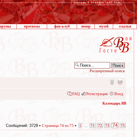
орумы
прогнозы
фан-клуб
юмор
музей
ссылки
Расширенный поиск
FAQ
Регистрация
Вход
Календарь ВВ
74
Сообщений: 3729 •
Страница
74
из
75
•
1
...
71
72
73
75