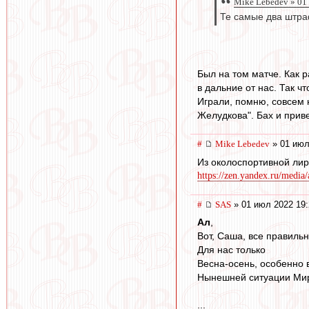
Mike Lebedev » 01
Те самые два штр
Был на том матче. Как 
в дальние от нас. Так чт
Играли, помню, совсем н
Желудкова". Бах и приве
#
Mike Lebedev
» 01 июл
Из околоспортивной лир
https://zen.yandex.ru/media/
#
SAS
» 01 июл 2022 19:
Ал
,
Вот, Саша, все правильно
Для нас только
Весна-осень, особенно 
Нынешней ситуации Мира
...