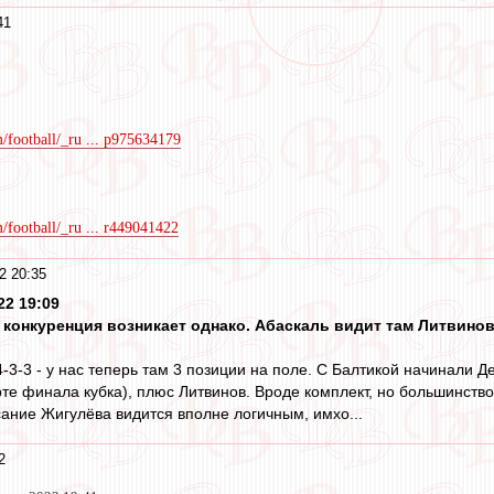
41
/football/_ru ... p975634179
football/_ru ... r449041422
2 20:35
2 19:09
 конкуренция возникает однако. Абаскаль видит там Литвинов
4-3-3 - у нас теперь там 3 позиции на поле. С Балтикой начинали 
рте финала кубка), плюс Литвинов. Вроде комплект, но большинств
ание Жигулёва видится вполне логичным, имхо...
2