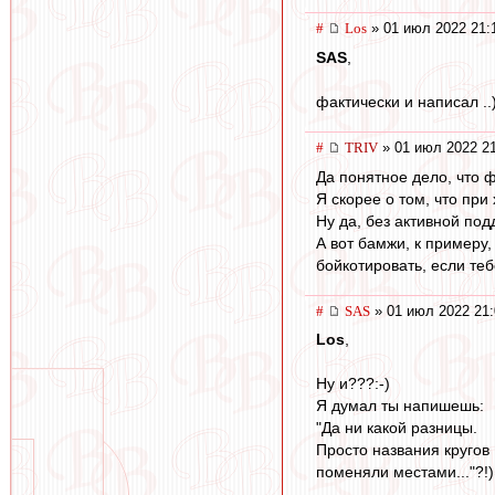
#
Los
» 01 июл 2022 21:
SAS
,
фактически и написал ..)
#
TRIV
» 01 июл 2022 2
Да понятное дело, что ф
Я скорее о том, что при
Ну да, без активной под
А вот бамжи, к примеру,
бойкотировать, если те
#
SAS
» 01 июл 2022 21:
Los
,
Ну и???:-)
Я думал ты напишешь:
"Да ни какой разницы.
Просто названия кругов
поменяли местами..."?!)