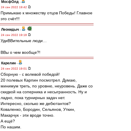
МосфОлд
-
24 сен 2022 19:42
Примыкаю к множеству отцов Победы! Главное
это счёт!!!
Леонидыч
-
24 сен 2022 19:18
УдиВВительные люди…
ВВы о чем вообще?!
Карелин
-
24 сен 2022 19:01
Сборную - с волевой победой!
20 полевых Карпин посмотрел. Думаю,
минимум треть, по уровню, неуровень. Даже со
скидкой на соперника и несыгранность. Ну и
ладно, пока турнирных задач нет.
Интересно, сколько же дебютантов?
Коваленко, Бородин, Сельянов, Уткин,
Макарчук - эти вроде точно.
А ещё?
По нашим.