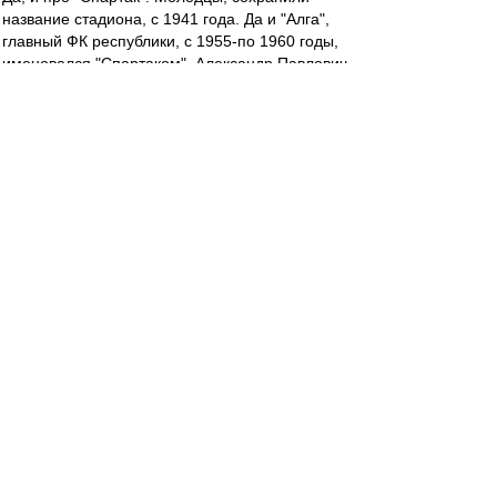
название стадиона, с 1941 года. Да и "Алга",
главный ФК республики, с 1955-по 1960 годы,
именовался "Спартаком". Александр Павлович
за них начинал, на заре..
teorver
-
24 сен 2022 17:53
О футболе в первом тайме сказать нечего за
отсутствием такового. С другой стороны, люди
в первый (и, полагаю, в последний) раз вышли
на поле в таком сочетании.
Максимум имевшегося выжали. Будем
надеяться, что состав второго тайма тоже что-
нибудь выжмет.
irod sm
-
24 сен 2022 17:32
До чего же Радимов мерзок.((((
Ehidna
-
24 сен 2022 17:32
Так, кто там про пенальти говорил?))