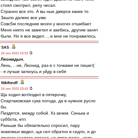
стоял смотрел, репу чесал.
Странно все это. А вы нью джерси какие то.
Зашло далеко все уже.
Совс5м последние мозги у многих отшибает.
Меня никто не заметил и заебись, другим занят
были. Но я все видел..., и мне не понравилось.
SAS
-
24 сен 2022 23:52
Леонидыч
,
Лень, ...не, Леонид, раз е с точками не пишет(
- я лучше заткнусь и уйду в себя
Nikiforoff
-
24 сен 2022 23:42
Ща ходил вот/ездил в пятерочку,
Спартаковская сука погода, да в нужное русло
бы.
Пиздятся, между собой. Хз зачем. Синька и
суббота, епт.
Раньше бы обязательно спросил, пару
знакомых видел, ща сел обратно в седло, и до
другого гаштета доехал, не ввязываясь, хотя