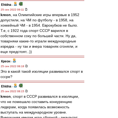
Ehidna
-
25 сен 2022 09:11
kreon
, на Олимпийские игры впервые в 1952
допустили, на ЧМ по футболу - в 1958, на
хоккейный ЧМ - в 1954. Еврокубков не было.
Т.е, с 1922 года спорт СССР варился в
собственном соку по большей части. Ну да,
товарняки какие-то играли международные
изредка - ну так и вчера товарняк сгоняли, и
еще предстоят...))
Креон
-
25 сен 2022 08:18
Это в какой такой изоляции развивался спорт в
сссре?
Ehidna
-
25 сен 2022 08:15
kreon
, спорт в СССР развивался в изоляции,
что не помешало составить конкуренцию
лидерам, когда появилась возможность
выступать на международном уровне.
Вчерашняя квелая игра сборной - результат