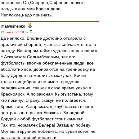
поставлен.Он,Сперцян,Сафонов первые
плоды академии Краснодара.
Неплохие,надо признать.
malyushenko
-
24 сен 2022 18:52
Да неплохо. Вполне достойно отыграли с
приличной сборной, кыргызы сейчас что что, а
находу. Во втором тайме удалось переговорить
с Аскариком Салымбековым, так его
футболисты вполне обеспеченные люди, все
абсолютно все, добираются на тренировку на
базу Дордоя на маститых скакунах. Кичин
только нищеброд и не имеет средства
передвижения, так как в своё время уехал в
Красноярск. А по законам Кыргызстана, тому
кто покинул страну, скакун не полагается.
Кроме того, Аскар сказал, клуб назван в честь
центрального рынка Бишкека. За родной
Дордой любой футболист стоит камнем!
Так что, нормалек Валера! Затащил победу!
Мог бы и крупнее победить, но судья козел не
разглядел второй пенальти!