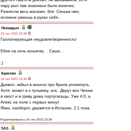
пару рыл там знакомых было конечно.
Разнесли весь магазин, бля. Синька-чмо,
еслиине умеешь в руках себя...
Леонидыч
-
24 сен 2022 23:38
Галлопирующая неудовлетворенность!
Ебни на ночь коньячку… Саша…
;)
Карелин
-
24 сен 2022 23:36
Дьявол, забыл в анонсе про Крала упомянуть.
Хотя, может и к лучшему, ага.. Дерут вон Чехию
в хвост и в гриву дома португальцы. Уже 4:0, а
Алекс на поле с первых минут.
Якин, наоборот, держится в Испании. 2:1 пока.
Редактировалось 24 сен 2022 23:38
SAS
-