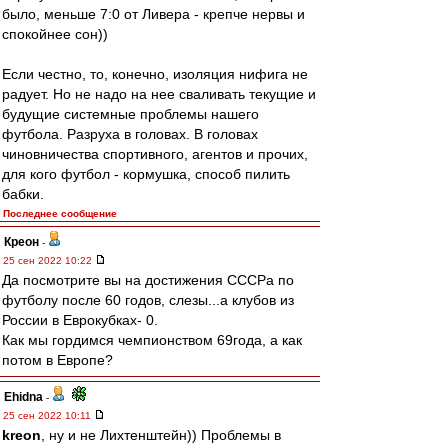
было, меньше 7:0 от Ливера - крепче нервы и
спокойнее сон))
Если честно, то, конечно, изоляция нифига не
радует. Но не надо на нее сваливать текущие и
будущие системные проблемы нашего
футбола. Разруха в головах. В головах
чиновничества спортивного, агентов и прочих,
для кого футбол - кормушка, способ пилить
бабки.
Последнее сообщение
Креон
-
25 сен 2022 10:22
Да посмотрите вы на достижения СССРа по
футболу после 60 годов, слезы...а клубов из
России в Еврокубках- 0.
Как мы гордимся чемпионством 69года, а как
потом в Европе?
Ehidna
-
25 сен 2022 10:11
kreon
, ну и не Лихтенштейн)) Проблемы в