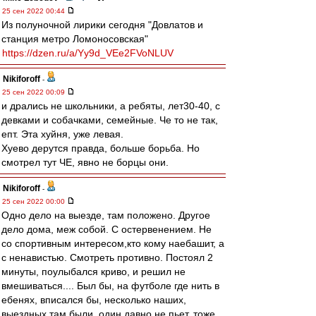
25 сен 2022 00:44
Из полуночной лирики сегодня "Довлатов и
станция метро Ломоносовская"
https://dzen.ru/a/Yy9d_VEe2FVoNLUV
Nikiforoff
-
25 сен 2022 00:09
и дрались не школьники, а ребяты, лет30-40, с
девками и собачками, семейные. Че то не так,
епт. Эта хуйня, уже левая.
Хуево дерутся правда, больше борьба. Но
смотрел тут ЧЕ, явно не борцы они.
Nikiforoff
-
25 сен 2022 00:00
Одно дело на выезде, там положено. Другое
дело дома, меж собой. С остервенением. Не
со спортивным интересом,кто кому наебашит, а
с ненавистью. Смотреть противно. Постоял 2
минуты, поулыбался криво, и решил не
вмешиваться.... Был бы, на футболе где нить в
ебенях, вписался бы, несколько наших,
выездных там были, один давно не пьет, тоже