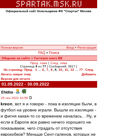
Официальный сайт болельщиков ФК "Спартак" Москва
Полная версия
Вход
•
Регистрация
FAQ
•
Поиск
Общение на сайте
Гостевая книга ВВ
»
Пред. тема
|
След. тема
Страница
9
из
77
[ Сообщений: 3817 ]
На страницу
Пред.
1
...
6
,
7
,
8
,
9
,
10
,
11
,
12
...
77
След.
Начать новую тему
Добавить
Версия для печати
01.09.2022 - 30.09.2022
Ehidna
-
25 сен 2022 10:58
kreon
, вот я и говорю - пока в изоляции были, в
футбол на уровне играли. Вышли из изоляции -
и фигня какая-то со временем началась... Ну, и
если в Европе все равно ничего хорошего не
показываем, чего страдать от отсутствия
еврокубков? Меньше Сент-галенов, которых не