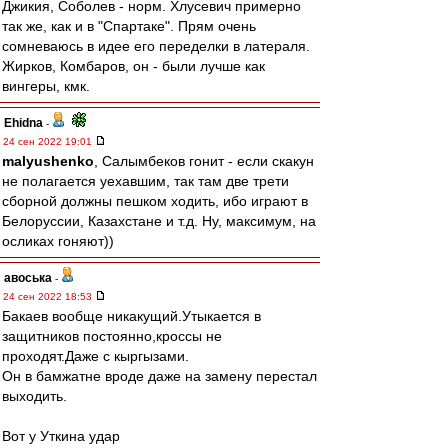
Джикия, Соболев - норм. Хлусевич примерно
так же, как и в "Спартаке". Прям очень
сомневаюсь в идее его переделки в латераля.
Жирков, Комбаров, он - были лучше как
вингеры, кмк.
Ehidna
-
24 сен 2022 19:01
malyushenko
, Салымбеков гонит - если скакун
не полагается уехавшим, так там две трети
сборной должны пешком ходить, ибо играют в
Белоруссии, Казахстане и т.д. Ну, максимум, на
осликах гоняют))
авоська
-
24 сен 2022 18:53
Бакаев вообще никакущий.Утыкается в
защитников постоянно,кроссы не
проходят.Даже с кыргызами.
Он в бамжатне вроде даже на замену перестал
выходить.
Вот у Уткина удар