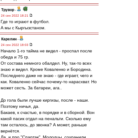
Трувор
-
24 сен 2022 18:21
Где то играют в футбол.
А мы с Кыргызстаном.
Карелин
-
24 сен 2022 18:03
Начало 1-го тайма не видел - проспал после
обеда и 75 гр.
От состава немного обалдел. Ну, так-то всех
знаю и видел. Кроме Коваленко и Бородина.
Последнего даже не знаю - где играет, чего и
как. Коваленко сейчас почему-то нарасхват. Но
может сесть. За батареи, ага..
До гола были лучше киргизы, после - наши.
Поэтому ничья, да.
Бакаев, к счастью, в порядке и в сборной. Вон
какой пасик отдал на пенальти. Сколько ему
там осталось, до звонка? А может, раньше
вернётся.
Да, и про "Спартак". Молодцы, сохранили