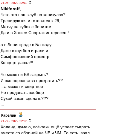
24 сен 2022 22:49
Nikiforoff
,
Чего это наш клуб на каникулах?
Тренируются и готовятся к 29,
Матчу на кубок с Зенитом!
Да и в Хоккее Спартак интересен!!
...
а в Ленинграде в Блокаду
Даже в футбол играли и
Симфонический оркестр
Концерт давал!!!
...
Чо может и ВВ закрыть?
И все первенства прекратить??
...а может и спиртное
Не продавать вообще-
Сухой закон сделать???
...
Карелин
-
24 сен 2022 22:36
Холанд, думаю, всё-таки ещё успеет сыграть
вместе со сборной на ЧЕ и ЧМ. То есть, вряд