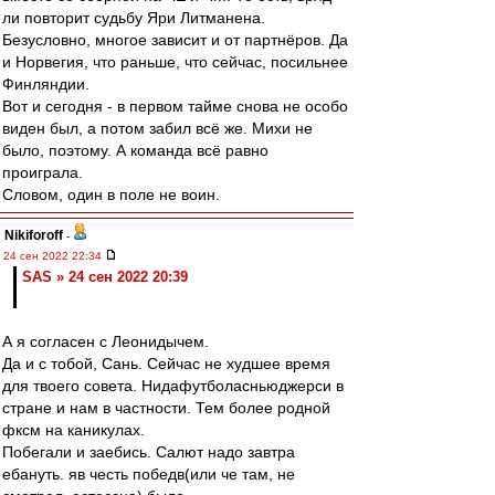
ли повторит судьбу Яри Литманена.
Безусловно, многое зависит и от партнёров. Да
и Норвегия, что раньше, что сейчас, посильнее
Финляндии.
Вот и сегодня - в первом тайме снова не особо
виден был, а потом забил всё же. Михи не
было, поэтому. А команда всё равно
проиграла.
Словом, один в поле не воин.
Nikiforoff
-
24 сен 2022 22:34
SAS » 24 сен 2022 20:39
А я согласен с Леонидычем.
Да и с тобой, Сань. Сейчас не худшее время
для твоего совета. Нидафутболасньюджерси в
стране и нам в частности. Тем более родной
фксм на каникулах.
Побегали и заебись. Салют надо завтра
ебануть. яв честь победв(или че там, не