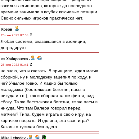
засилья легионеров, которые до последнего
времени занимали в клубах ключевые позиции.
Своих сильных игроков практически нет.
Креон
-
25 сен 2022 07:58
Любая система, оказавшаяся в изоляции,
деградирует
из Хабаровска
-
25 сен 2022 01:41
не знаю, что и сказать. В принципе, ждал матча
сборной, ну и молодежку зацепил по ходу. и
че? Унылое говно. И ладно бы только
молодежка (бестолковая беготня, пасы в
никуда и т.п.), так и сборная та же фигня, вид
сбоку. Та же бестолковая беготня, те же пасы в
никуда. Что там Валера говорил перед
матчем? Типа, будем играть в свою игру, на
киргизов насрать. И где она, эта своя игра?
Какая-то тусклая безнадега.
Mike Lebedev
-