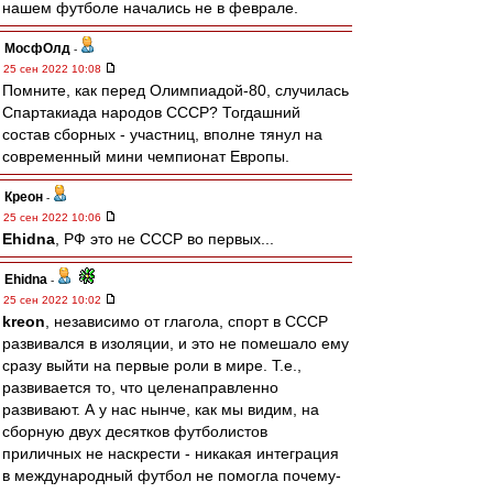
нашем футболе начались не в феврале.
МосфОлд
-
25 сен 2022 10:08
Помните, как перед Олимпиадой-80, случилась
Спартакиада народов СССР? Тогдашний
состав сборных - участниц, вполне тянул на
современный мини чемпионат Европы.
Креон
-
25 сен 2022 10:06
Ehidna
, РФ это не СССР во первых...
Ehidna
-
25 сен 2022 10:02
kreon
, независимо от глагола, спорт в СССР
развивался в изоляции, и это не помешало ему
сразу выйти на первые роли в мире. Т.е.,
развивается то, что целенаправленно
развивают. А у нас нынче, как мы видим, на
сборную двух десятков футболистов
приличных не наскрести - никакая интеграция
в международный футбол не помогла почему-