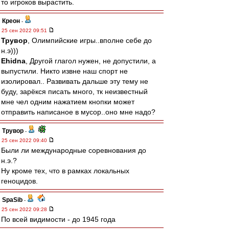
то игроков вырастить.
Креон
-
25 сен 2022 09:51
Трувор
, Олимпийские игры..вполне себе до
н.э)))
Ehidna
, Другой глагол нужен, не допустили, а
выпустили. Никто извне наш спорт не
изолировал.. Развивать дальше эту тему не
буду, зарёкся писать много, тк неизвестный
мне чел одним нажатием кнопки может
отправить написаное в мусор..оно мне надо?
Трувор
-
25 сен 2022 09:40
Были ли международные соревнования до
н.э.?
Ну кроме тех, что в рамках локальных
геноцидов.
SpaSib
-
25 сен 2022 09:28
По всей видимости - до 1945 года