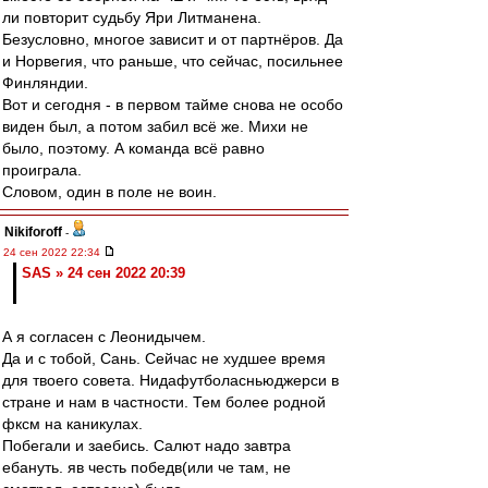
ли повторит судьбу Яри Литманена.
Безусловно, многое зависит и от партнёров. Да
и Норвегия, что раньше, что сейчас, посильнее
Финляндии.
Вот и сегодня - в первом тайме снова не особо
виден был, а потом забил всё же. Михи не
было, поэтому. А команда всё равно
проиграла.
Словом, один в поле не воин.
Nikiforoff
-
24 сен 2022 22:34
SAS » 24 сен 2022 20:39
А я согласен с Леонидычем.
Да и с тобой, Сань. Сейчас не худшее время
для твоего совета. Нидафутболасньюджерси в
стране и нам в частности. Тем более родной
фксм на каникулах.
Побегали и заебись. Салют надо завтра
ебануть. яв честь победв(или че там, не