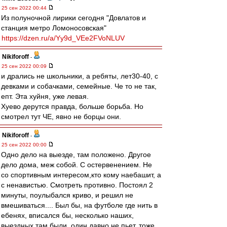
25 сен 2022 00:44
Из полуночной лирики сегодня "Довлатов и
станция метро Ломоносовская"
https://dzen.ru/a/Yy9d_VEe2FVoNLUV
Nikiforoff
-
25 сен 2022 00:09
и дрались не школьники, а ребяты, лет30-40, с
девками и собачками, семейные. Че то не так,
епт. Эта хуйня, уже левая.
Хуево дерутся правда, больше борьба. Но
смотрел тут ЧЕ, явно не борцы они.
Nikiforoff
-
25 сен 2022 00:00
Одно дело на выезде, там положено. Другое
дело дома, меж собой. С остервенением. Не
со спортивным интересом,кто кому наебашит, а
с ненавистью. Смотреть противно. Постоял 2
минуты, поулыбался криво, и решил не
вмешиваться.... Был бы, на футболе где нить в
ебенях, вписался бы, несколько наших,
выездных там были, один давно не пьет, тоже