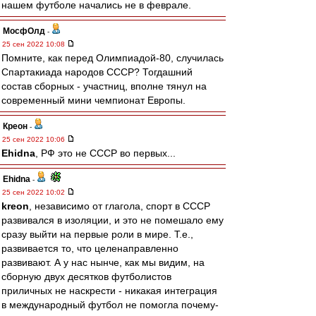
нашем футболе начались не в феврале.
МосфОлд
-
25 сен 2022 10:08
Помните, как перед Олимпиадой-80, случилась
Спартакиада народов СССР? Тогдашний
состав сборных - участниц, вполне тянул на
современный мини чемпионат Европы.
Креон
-
25 сен 2022 10:06
Ehidna
, РФ это не СССР во первых...
Ehidna
-
25 сен 2022 10:02
kreon
, независимо от глагола, спорт в СССР
развивался в изоляции, и это не помешало ему
сразу выйти на первые роли в мире. Т.е.,
развивается то, что целенаправленно
развивают. А у нас нынче, как мы видим, на
сборную двух десятков футболистов
приличных не наскрести - никакая интеграция
в международный футбол не помогла почему-