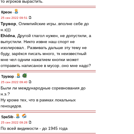
то игроков вырастить.
Креон
-
25 сен 2022 09:51
Трувор
, Олимпийские игры..вполне себе до
н.э)))
Ehidna
, Другой глагол нужен, не допустили, а
выпустили. Никто извне наш спорт не
изолировал.. Развивать дальше эту тему не
буду, зарёкся писать много, тк неизвестный
мне чел одним нажатием кнопки может
отправить написаное в мусор..оно мне надо?
Трувор
-
25 сен 2022 09:40
Были ли международные соревнования до
н.э.?
Ну кроме тех, что в рамках локальных
геноцидов.
SpaSib
-
25 сен 2022 09:28
По всей видимости - до 1945 года