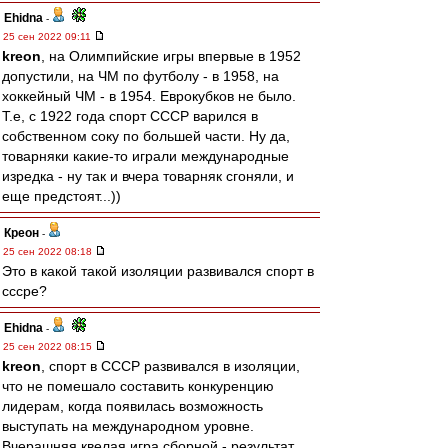
Ehidna
-
25 сен 2022 09:11
kreon
, на Олимпийские игры впервые в 1952
допустили, на ЧМ по футболу - в 1958, на
хоккейный ЧМ - в 1954. Еврокубков не было.
Т.е, с 1922 года спорт СССР варился в
собственном соку по большей части. Ну да,
товарняки какие-то играли международные
изредка - ну так и вчера товарняк сгоняли, и
еще предстоят...))
Креон
-
25 сен 2022 08:18
Это в какой такой изоляции развивался спорт в
сссре?
Ehidna
-
25 сен 2022 08:15
kreon
, спорт в СССР развивался в изоляции,
что не помешало составить конкуренцию
лидерам, когда появилась возможность
выступать на международном уровне.
Вчерашняя квелая игра сборной - результат