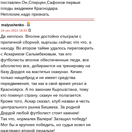
поставлен.Он,Сперцян,Сафонов первые
плоды академии Краснодара.
Неплохие,надо признать.
malyushenko
-
24 сен 2022 18:52
Да неплохо. Вполне достойно отыграли с
приличной сборной, кыргызы сейчас что что, а
находу. Во втором тайме удалось переговорить
с Аскариком Салымбековым, так его
футболисты вполне обеспеченные люди, все
абсолютно все, добираются на тренировку на
базу Дордоя на маститых скакунах. Кичин
только нищеброд и не имеет средства
передвижения, так как в своё время уехал в
Красноярск. А по законам Кыргызстана, тому
кто покинул страну, скакун не полагается.
Кроме того, Аскар сказал, клуб назван в честь
центрального рынка Бишкека. За родной
Дордой любой футболист стоит камнем!
Так что, нормалек Валера! Затащил победу!
Мог бы и крупнее победить, но судья козел не
разглядел второй пенальти!