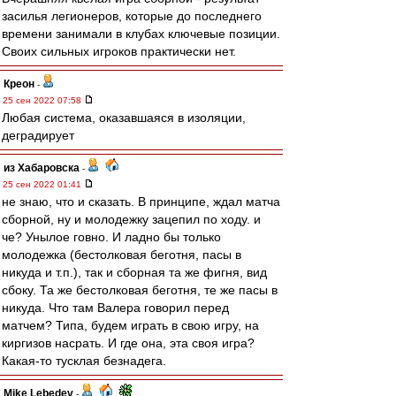
засилья легионеров, которые до последнего
времени занимали в клубах ключевые позиции.
Своих сильных игроков практически нет.
Креон
-
25 сен 2022 07:58
Любая система, оказавшаяся в изоляции,
деградирует
из Хабаровска
-
25 сен 2022 01:41
не знаю, что и сказать. В принципе, ждал матча
сборной, ну и молодежку зацепил по ходу. и
че? Унылое говно. И ладно бы только
молодежка (бестолковая беготня, пасы в
никуда и т.п.), так и сборная та же фигня, вид
сбоку. Та же бестолковая беготня, те же пасы в
никуда. Что там Валера говорил перед
матчем? Типа, будем играть в свою игру, на
киргизов насрать. И где она, эта своя игра?
Какая-то тусклая безнадега.
Mike Lebedev
-