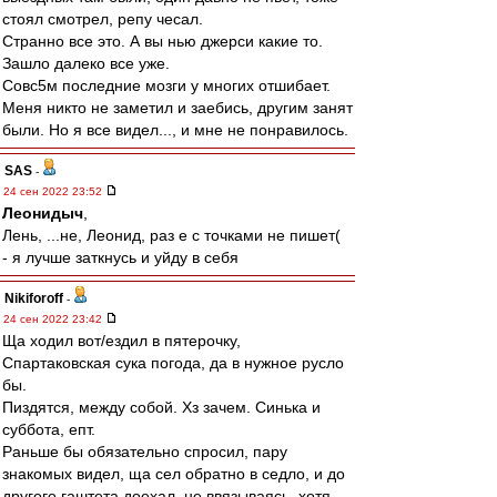
стоял смотрел, репу чесал.
Странно все это. А вы нью джерси какие то.
Зашло далеко все уже.
Совс5м последние мозги у многих отшибает.
Меня никто не заметил и заебись, другим занят
были. Но я все видел..., и мне не понравилось.
SAS
-
24 сен 2022 23:52
Леонидыч
,
Лень, ...не, Леонид, раз е с точками не пишет(
- я лучше заткнусь и уйду в себя
Nikiforoff
-
24 сен 2022 23:42
Ща ходил вот/ездил в пятерочку,
Спартаковская сука погода, да в нужное русло
бы.
Пиздятся, между собой. Хз зачем. Синька и
суббота, епт.
Раньше бы обязательно спросил, пару
знакомых видел, ща сел обратно в седло, и до
другого гаштета доехал, не ввязываясь, хотя