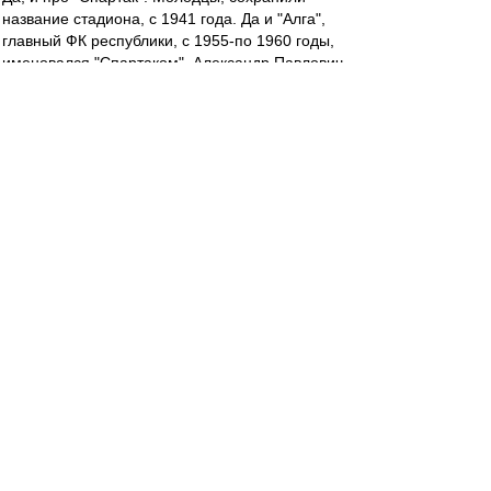
название стадиона, с 1941 года. Да и "Алга",
главный ФК республики, с 1955-по 1960 годы,
именовался "Спартаком". Александр Павлович
за них начинал, на заре..
teorver
-
24 сен 2022 17:53
О футболе в первом тайме сказать нечего за
отсутствием такового. С другой стороны, люди
в первый (и, полагаю, в последний) раз вышли
на поле в таком сочетании.
Максимум имевшегося выжали. Будем
надеяться, что состав второго тайма тоже что-
нибудь выжмет.
irod sm
-
24 сен 2022 17:32
До чего же Радимов мерзок.((((
Ehidna
-
24 сен 2022 17:32
Так, кто там про пенальти говорил?))