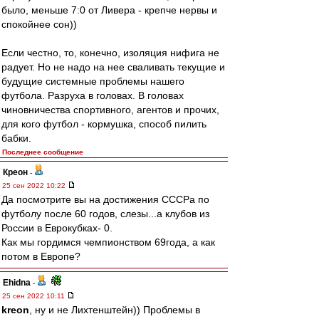
было, меньше 7:0 от Ливера - крепче нервы и
спокойнее сон))
Если честно, то, конечно, изоляция нифига не
радует. Но не надо на нее сваливать текущие и
будущие системные проблемы нашего
футбола. Разруха в головах. В головах
чиновничества спортивного, агентов и прочих,
для кого футбол - кормушка, способ пилить
бабки.
Последнее сообщение
Креон
-
25 сен 2022 10:22
Да посмотрите вы на достижения СССРа по
футболу после 60 годов, слезы...а клубов из
России в Еврокубках- 0.
Как мы гордимся чемпионством 69года, а как
потом в Европе?
Ehidna
-
25 сен 2022 10:11
kreon
, ну и не Лихтенштейн)) Проблемы в