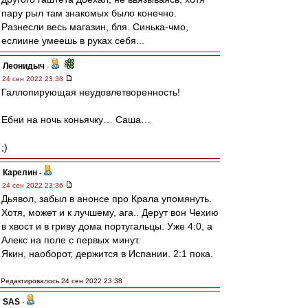
пару рыл там знакомых было конечно.
Разнесли весь магазин, бля. Синька-чмо,
еслиине умеешь в руках себя...
Леонидыч
-
24 сен 2022 23:38
Галлопирующая неудовлетворенность!
Ебни на ночь коньячку… Саша…
;)
Карелин
-
24 сен 2022 23:36
Дьявол, забыл в анонсе про Крала упомянуть.
Хотя, может и к лучшему, ага.. Дерут вон Чехию
в хвост и в гриву дома португальцы. Уже 4:0, а
Алекс на поле с первых минут.
Якин, наоборот, держится в Испании. 2:1 пока.
Редактировалось 24 сен 2022 23:38
SAS
-