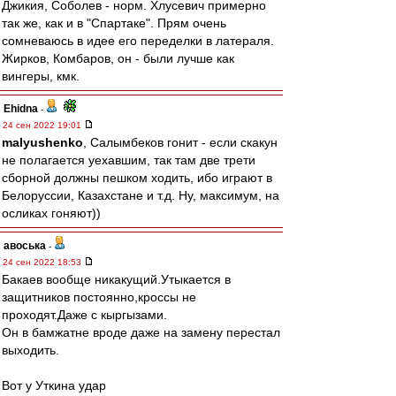
Джикия, Соболев - норм. Хлусевич примерно
так же, как и в "Спартаке". Прям очень
сомневаюсь в идее его переделки в латераля.
Жирков, Комбаров, он - были лучше как
вингеры, кмк.
Ehidna
-
24 сен 2022 19:01
malyushenko
, Салымбеков гонит - если скакун
не полагается уехавшим, так там две трети
сборной должны пешком ходить, ибо играют в
Белоруссии, Казахстане и т.д. Ну, максимум, на
осликах гоняют))
авоська
-
24 сен 2022 18:53
Бакаев вообще никакущий.Утыкается в
защитников постоянно,кроссы не
проходят.Даже с кыргызами.
Он в бамжатне вроде даже на замену перестал
выходить.
Вот у Уткина удар