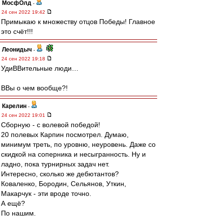
МосфОлд
-
24 сен 2022 19:42
Примыкаю к множеству отцов Победы! Главное
это счёт!!!
Леонидыч
-
24 сен 2022 19:18
УдиВВительные люди…
ВВы о чем вообще?!
Карелин
-
24 сен 2022 19:01
Сборную - с волевой победой!
20 полевых Карпин посмотрел. Думаю,
минимум треть, по уровню, неуровень. Даже со
скидкой на соперника и несыгранность. Ну и
ладно, пока турнирных задач нет.
Интересно, сколько же дебютантов?
Коваленко, Бородин, Сельянов, Уткин,
Макарчук - эти вроде точно.
А ещё?
По нашим.