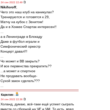
24 сен 2022 22:49
Nikiforoff
,
Чего это наш клуб на каникулах?
Тренируются и готовятся к 29,
Матчу на кубок с Зенитом!
Да и в Хоккее Спартак интересен!!
...
а в Ленинграде в Блокаду
Даже в футбол играли и
Симфонический оркестр
Концерт давал!!!
...
Чо может и ВВ закрыть?
И все первенства прекратить??
...а может и спиртное
Не продавать вообще-
Сухой закон сделать???
...
Карелин
-
24 сен 2022 22:36
Холанд, думаю, всё-таки ещё успеет сыграть
вместе со сборной на ЧЕ и ЧМ. То есть, вряд