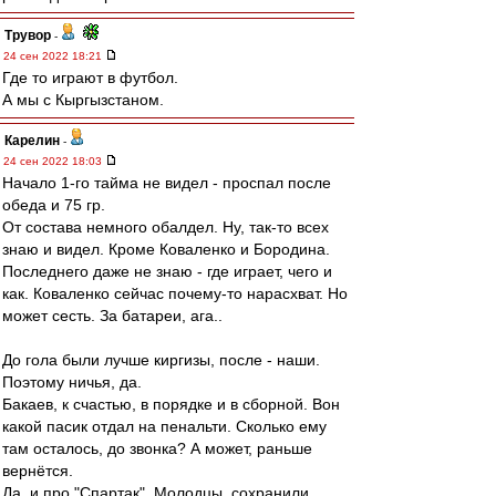
Трувор
-
24 сен 2022 18:21
Где то играют в футбол.
А мы с Кыргызстаном.
Карелин
-
24 сен 2022 18:03
Начало 1-го тайма не видел - проспал после
обеда и 75 гр.
От состава немного обалдел. Ну, так-то всех
знаю и видел. Кроме Коваленко и Бородина.
Последнего даже не знаю - где играет, чего и
как. Коваленко сейчас почему-то нарасхват. Но
может сесть. За батареи, ага..
До гола были лучше киргизы, после - наши.
Поэтому ничья, да.
Бакаев, к счастью, в порядке и в сборной. Вон
какой пасик отдал на пенальти. Сколько ему
там осталось, до звонка? А может, раньше
вернётся.
Да, и про "Спартак". Молодцы, сохранили