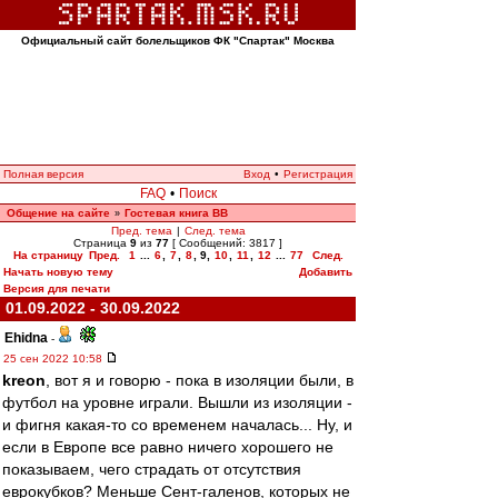
Официальный сайт болельщиков ФК "Спартак" Москва
Полная версия
Вход
•
Регистрация
FAQ
•
Поиск
Общение на сайте
Гостевая книга ВВ
»
Пред. тема
|
След. тема
Страница
9
из
77
[ Сообщений: 3817 ]
На страницу
Пред.
1
...
6
,
7
,
8
,
9
,
10
,
11
,
12
...
77
След.
Начать новую тему
Добавить
Версия для печати
01.09.2022 - 30.09.2022
Ehidna
-
25 сен 2022 10:58
kreon
, вот я и говорю - пока в изоляции были, в
футбол на уровне играли. Вышли из изоляции -
и фигня какая-то со временем началась... Ну, и
если в Европе все равно ничего хорошего не
показываем, чего страдать от отсутствия
еврокубков? Меньше Сент-галенов, которых не