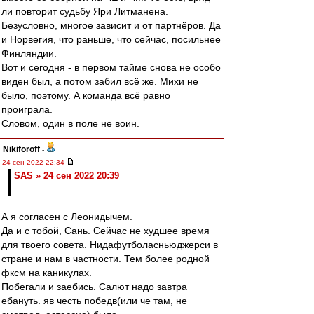
ли повторит судьбу Яри Литманена.
Безусловно, многое зависит и от партнёров. Да
и Норвегия, что раньше, что сейчас, посильнее
Финляндии.
Вот и сегодня - в первом тайме снова не особо
виден был, а потом забил всё же. Михи не
было, поэтому. А команда всё равно
проиграла.
Словом, один в поле не воин.
Nikiforoff
-
24 сен 2022 22:34
SAS » 24 сен 2022 20:39
А я согласен с Леонидычем.
Да и с тобой, Сань. Сейчас не худшее время
для твоего совета. Нидафутболасньюджерси в
стране и нам в частности. Тем более родной
фксм на каникулах.
Побегали и заебись. Салют надо завтра
ебануть. яв честь победв(или че там, не