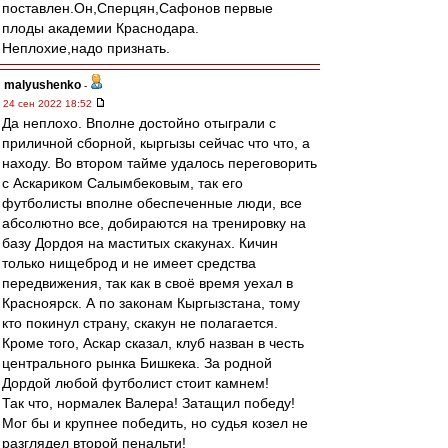
поставлен.Он,Сперцян,Сафонов первые
плоды академии Краснодара.
Неплохие,надо признать.
malyushenko
-
24 сен 2022 18:52
Да неплохо. Вполне достойно отыграли с
приличной сборной, кыргызы сейчас что что, а
находу. Во втором тайме удалось переговорить
с Аскариком Салымбековым, так его
футболисты вполне обеспеченные люди, все
абсолютно все, добираются на тренировку на
базу Дордоя на маститых скакунах. Кичин
только нищеброд и не имеет средства
передвижения, так как в своё время уехал в
Красноярск. А по законам Кыргызстана, тому
кто покинул страну, скакун не полагается.
Кроме того, Аскар сказал, клуб назван в честь
центрального рынка Бишкека. За родной
Дордой любой футболист стоит камнем!
Так что, нормалек Валера! Затащил победу!
Мог бы и крупнее победить, но судья козел не
разглядел второй пенальти!