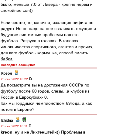
было, меньше 7:0 от Ливера - крепче нервы и
спокойнее сон))
Если честно, то, конечно, изоляция нифига не
радует. Но не надо на нее сваливать текущие и
будущие системные проблемы нашего
футбола. Разруха в головах. В головах
чиновничества спортивного, агентов и прочих,
для кого футбол - кормушка, способ пилить
бабки.
Последнее сообщение
Креон
-
25 сен 2022 10:22
Да посмотрите вы на достижения СССРа по
футболу после 60 годов, слезы...а клубов из
России в Еврокубках- 0.
Как мы гордимся чемпионством 69года, а как
потом в Европе?
Ehidna
-
25 сен 2022 10:11
kreon
, ну и не Лихтенштейн)) Проблемы в