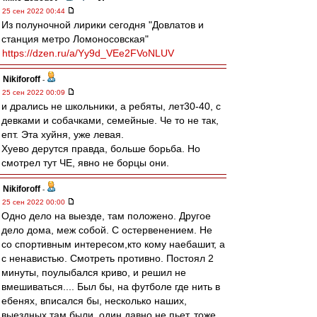
25 сен 2022 00:44
Из полуночной лирики сегодня "Довлатов и
станция метро Ломоносовская"
https://dzen.ru/a/Yy9d_VEe2FVoNLUV
Nikiforoff
-
25 сен 2022 00:09
и дрались не школьники, а ребяты, лет30-40, с
девками и собачками, семейные. Че то не так,
епт. Эта хуйня, уже левая.
Хуево дерутся правда, больше борьба. Но
смотрел тут ЧЕ, явно не борцы они.
Nikiforoff
-
25 сен 2022 00:00
Одно дело на выезде, там положено. Другое
дело дома, меж собой. С остервенением. Не
со спортивным интересом,кто кому наебашит, а
с ненавистью. Смотреть противно. Постоял 2
минуты, поулыбался криво, и решил не
вмешиваться.... Был бы, на футболе где нить в
ебенях, вписался бы, несколько наших,
выездных там были, один давно не пьет, тоже