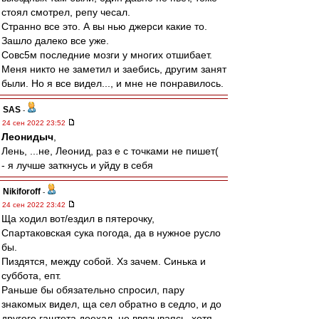
стоял смотрел, репу чесал.
Странно все это. А вы нью джерси какие то.
Зашло далеко все уже.
Совс5м последние мозги у многих отшибает.
Меня никто не заметил и заебись, другим занят
были. Но я все видел..., и мне не понравилось.
SAS
-
24 сен 2022 23:52
Леонидыч
,
Лень, ...не, Леонид, раз е с точками не пишет(
- я лучше заткнусь и уйду в себя
Nikiforoff
-
24 сен 2022 23:42
Ща ходил вот/ездил в пятерочку,
Спартаковская сука погода, да в нужное русло
бы.
Пиздятся, между собой. Хз зачем. Синька и
суббота, епт.
Раньше бы обязательно спросил, пару
знакомых видел, ща сел обратно в седло, и до
другого гаштета доехал, не ввязываясь, хотя