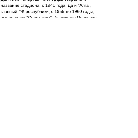
название стадиона, с 1941 года. Да и "Алга",
главный ФК республики, с 1955-по 1960 годы,
именовался "Спартаком". Александр Павлович
за них начинал, на заре..
teorver
-
24 сен 2022 17:53
О футболе в первом тайме сказать нечего за
отсутствием такового. С другой стороны, люди
в первый (и, полагаю, в последний) раз вышли
на поле в таком сочетании.
Максимум имевшегося выжали. Будем
надеяться, что состав второго тайма тоже что-
нибудь выжмет.
irod sm
-
24 сен 2022 17:32
До чего же Радимов мерзок.((((
Ehidna
-
24 сен 2022 17:32
Так, кто там про пенальти говорил?))