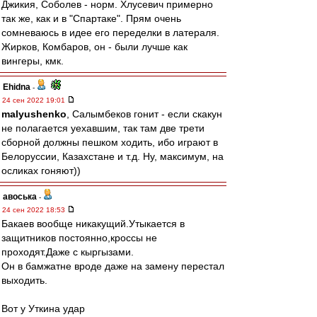
Джикия, Соболев - норм. Хлусевич примерно
так же, как и в "Спартаке". Прям очень
сомневаюсь в идее его переделки в латераля.
Жирков, Комбаров, он - были лучше как
вингеры, кмк.
Ehidna
-
24 сен 2022 19:01
malyushenko
, Салымбеков гонит - если скакун
не полагается уехавшим, так там две трети
сборной должны пешком ходить, ибо играют в
Белоруссии, Казахстане и т.д. Ну, максимум, на
осликах гоняют))
авоська
-
24 сен 2022 18:53
Бакаев вообще никакущий.Утыкается в
защитников постоянно,кроссы не
проходят.Даже с кыргызами.
Он в бамжатне вроде даже на замену перестал
выходить.
Вот у Уткина удар