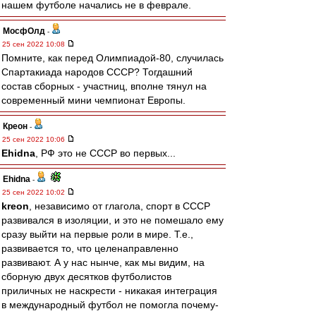
нашем футболе начались не в феврале.
МосфОлд
-
25 сен 2022 10:08
Помните, как перед Олимпиадой-80, случилась
Спартакиада народов СССР? Тогдашний
состав сборных - участниц, вполне тянул на
современный мини чемпионат Европы.
Креон
-
25 сен 2022 10:06
Ehidna
, РФ это не СССР во первых...
Ehidna
-
25 сен 2022 10:02
kreon
, независимо от глагола, спорт в СССР
развивался в изоляции, и это не помешало ему
сразу выйти на первые роли в мире. Т.е.,
развивается то, что целенаправленно
развивают. А у нас нынче, как мы видим, на
сборную двух десятков футболистов
приличных не наскрести - никакая интеграция
в международный футбол не помогла почему-