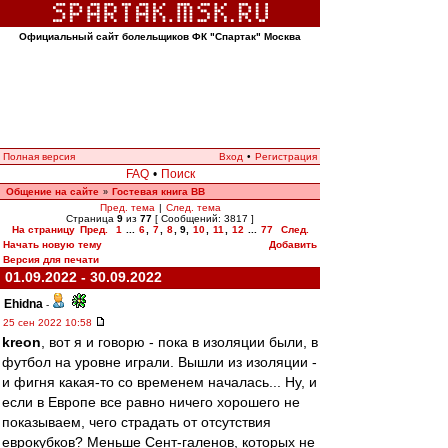
Официальный сайт болельщиков ФК "Спартак" Москва
Полная версия
Вход
•
Регистрация
FAQ
•
Поиск
Общение на сайте
Гостевая книга ВВ
»
Пред. тема
|
След. тема
Страница
9
из
77
[ Сообщений: 3817 ]
На страницу
Пред.
1
...
6
,
7
,
8
,
9
,
10
,
11
,
12
...
77
След.
Начать новую тему
Добавить
Версия для печати
01.09.2022 - 30.09.2022
Ehidna
-
25 сен 2022 10:58
kreon
, вот я и говорю - пока в изоляции были, в
футбол на уровне играли. Вышли из изоляции -
и фигня какая-то со временем началась... Ну, и
если в Европе все равно ничего хорошего не
показываем, чего страдать от отсутствия
еврокубков? Меньше Сент-галенов, которых не