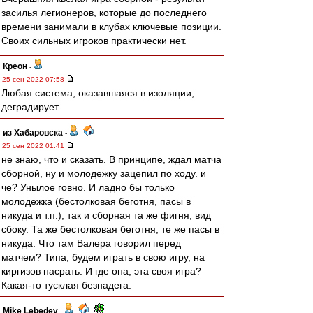
засилья легионеров, которые до последнего
времени занимали в клубах ключевые позиции.
Своих сильных игроков практически нет.
Креон
-
25 сен 2022 07:58
Любая система, оказавшаяся в изоляции,
деградирует
из Хабаровска
-
25 сен 2022 01:41
не знаю, что и сказать. В принципе, ждал матча
сборной, ну и молодежку зацепил по ходу. и
че? Унылое говно. И ладно бы только
молодежка (бестолковая беготня, пасы в
никуда и т.п.), так и сборная та же фигня, вид
сбоку. Та же бестолковая беготня, те же пасы в
никуда. Что там Валера говорил перед
матчем? Типа, будем играть в свою игру, на
киргизов насрать. И где она, эта своя игра?
Какая-то тусклая безнадега.
Mike Lebedev
-