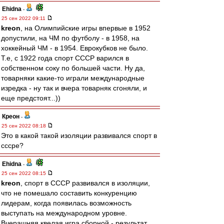
Ehidna
-
25 сен 2022 09:11
kreon
, на Олимпийские игры впервые в 1952
допустили, на ЧМ по футболу - в 1958, на
хоккейный ЧМ - в 1954. Еврокубков не было.
Т.е, с 1922 года спорт СССР варился в
собственном соку по большей части. Ну да,
товарняки какие-то играли международные
изредка - ну так и вчера товарняк сгоняли, и
еще предстоят...))
Креон
-
25 сен 2022 08:18
Это в какой такой изоляции развивался спорт в
сссре?
Ehidna
-
25 сен 2022 08:15
kreon
, спорт в СССР развивался в изоляции,
что не помешало составить конкуренцию
лидерам, когда появилась возможность
выступать на международном уровне.
Вчерашняя квелая игра сборной - результат