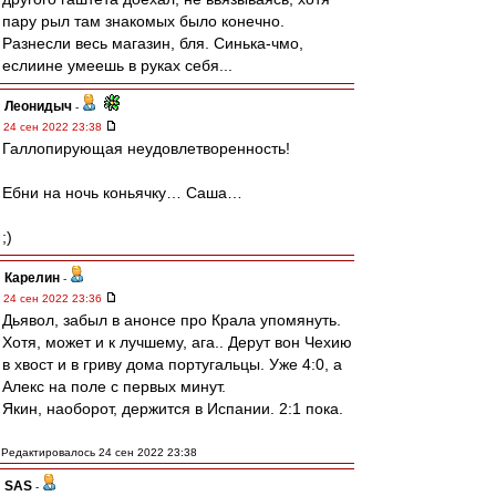
пару рыл там знакомых было конечно.
Разнесли весь магазин, бля. Синька-чмо,
еслиине умеешь в руках себя...
Леонидыч
-
24 сен 2022 23:38
Галлопирующая неудовлетворенность!
Ебни на ночь коньячку… Саша…
;)
Карелин
-
24 сен 2022 23:36
Дьявол, забыл в анонсе про Крала упомянуть.
Хотя, может и к лучшему, ага.. Дерут вон Чехию
в хвост и в гриву дома португальцы. Уже 4:0, а
Алекс на поле с первых минут.
Якин, наоборот, держится в Испании. 2:1 пока.
Редактировалось 24 сен 2022 23:38
SAS
-