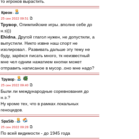
то игроков вырастить.
Креон
-
25 сен 2022 09:51
Трувор
, Олимпийские игры..вполне себе до
н.э)))
Ehidna
, Другой глагол нужен, не допустили, а
выпустили. Никто извне наш спорт не
изолировал.. Развивать дальше эту тему не
буду, зарёкся писать много, тк неизвестный
мне чел одним нажатием кнопки может
отправить написаное в мусор..оно мне надо?
Трувор
-
25 сен 2022 09:40
Были ли международные соревнования до
н.э.?
Ну кроме тех, что в рамках локальных
геноцидов.
SpaSib
-
25 сен 2022 09:28
По всей видимости - до 1945 года