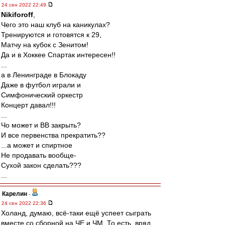
24 сен 2022 22:49
Nikiforoff
,
Чего это наш клуб на каникулах?
Тренируются и готовятся к 29,
Матчу на кубок с Зенитом!
Да и в Хоккее Спартак интересен!!
...
а в Ленинграде в Блокаду
Даже в футбол играли и
Симфонический оркестр
Концерт давал!!!
...
Чо может и ВВ закрыть?
И все первенства прекратить??
...а может и спиртное
Не продавать вообще-
Сухой закон сделать???
...
Карелин
-
24 сен 2022 22:36
Холанд, думаю, всё-таки ещё успеет сыграть
вместе со сборной на ЧЕ и ЧМ. То есть, вряд