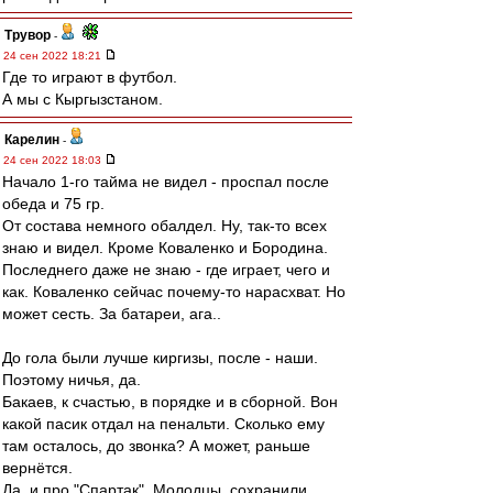
Трувор
-
24 сен 2022 18:21
Где то играют в футбол.
А мы с Кыргызстаном.
Карелин
-
24 сен 2022 18:03
Начало 1-го тайма не видел - проспал после
обеда и 75 гр.
От состава немного обалдел. Ну, так-то всех
знаю и видел. Кроме Коваленко и Бородина.
Последнего даже не знаю - где играет, чего и
как. Коваленко сейчас почему-то нарасхват. Но
может сесть. За батареи, ага..
До гола были лучше киргизы, после - наши.
Поэтому ничья, да.
Бакаев, к счастью, в порядке и в сборной. Вон
какой пасик отдал на пенальти. Сколько ему
там осталось, до звонка? А может, раньше
вернётся.
Да, и про "Спартак". Молодцы, сохранили