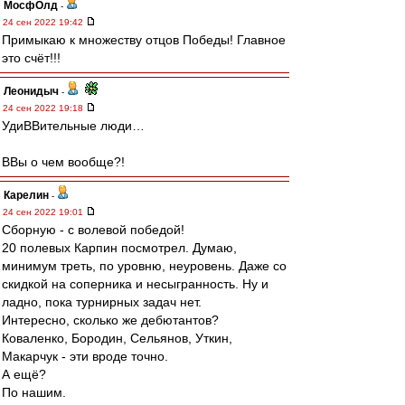
МосфОлд
-
24 сен 2022 19:42
Примыкаю к множеству отцов Победы! Главное
это счёт!!!
Леонидыч
-
24 сен 2022 19:18
УдиВВительные люди…
ВВы о чем вообще?!
Карелин
-
24 сен 2022 19:01
Сборную - с волевой победой!
20 полевых Карпин посмотрел. Думаю,
минимум треть, по уровню, неуровень. Даже со
скидкой на соперника и несыгранность. Ну и
ладно, пока турнирных задач нет.
Интересно, сколько же дебютантов?
Коваленко, Бородин, Сельянов, Уткин,
Макарчук - эти вроде точно.
А ещё?
По нашим.