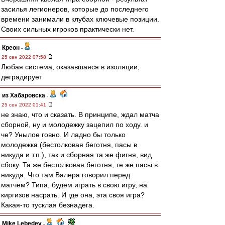
засилья легионеров, которые до последнего
времени занимали в клубах ключевые позиции.
Своих сильных игроков практически нет.
Креон
-
25 сен 2022 07:58
Любая система, оказавшаяся в изоляции,
деградирует
из Хабаровска
-
25 сен 2022 01:41
не знаю, что и сказать. В принципе, ждал матча
сборной, ну и молодежку зацепил по ходу. и
че? Унылое говно. И ладно бы только
молодежка (бестолковая беготня, пасы в
никуда и т.п.), так и сборная та же фигня, вид
сбоку. Та же бестолковая беготня, те же пасы в
никуда. Что там Валера говорил перед
матчем? Типа, будем играть в свою игру, на
киргизов насрать. И где она, эта своя игра?
Какая-то тусклая безнадега.
Mike Lebedev
-