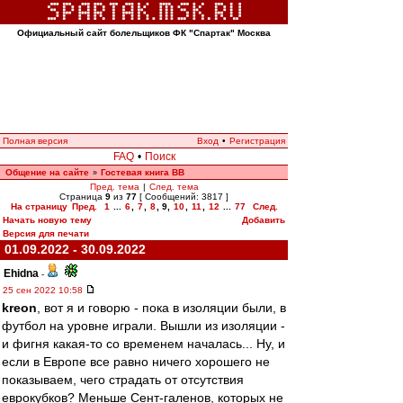
Официальный сайт болельщиков ФК "Спартак" Москва
Полная версия
Вход
•
Регистрация
FAQ
•
Поиск
Общение на сайте
Гостевая книга ВВ
»
Пред. тема
|
След. тема
Страница
9
из
77
[ Сообщений: 3817 ]
На страницу
Пред.
1
...
6
,
7
,
8
,
9
,
10
,
11
,
12
...
77
След.
Начать новую тему
Добавить
Версия для печати
01.09.2022 - 30.09.2022
Ehidna
-
25 сен 2022 10:58
kreon
, вот я и говорю - пока в изоляции были, в
футбол на уровне играли. Вышли из изоляции -
и фигня какая-то со временем началась... Ну, и
если в Европе все равно ничего хорошего не
показываем, чего страдать от отсутствия
еврокубков? Меньше Сент-галенов, которых не