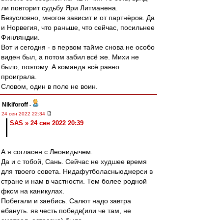
ли повторит судьбу Яри Литманена.
Безусловно, многое зависит и от партнёров. Да
и Норвегия, что раньше, что сейчас, посильнее
Финляндии.
Вот и сегодня - в первом тайме снова не особо
виден был, а потом забил всё же. Михи не
было, поэтому. А команда всё равно
проиграла.
Словом, один в поле не воин.
Nikiforoff
-
24 сен 2022 22:34
SAS » 24 сен 2022 20:39
А я согласен с Леонидычем.
Да и с тобой, Сань. Сейчас не худшее время
для твоего совета. Нидафутболасньюджерси в
стране и нам в частности. Тем более родной
фксм на каникулах.
Побегали и заебись. Салют надо завтра
ебануть. яв честь победв(или че там, не