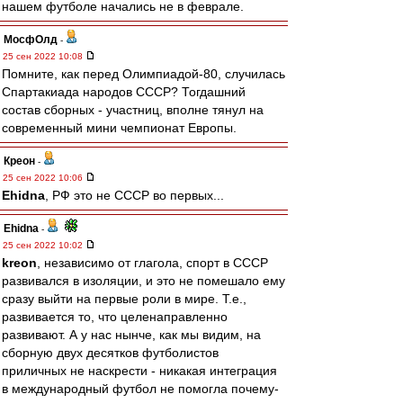
нашем футболе начались не в феврале.
МосфОлд
-
25 сен 2022 10:08
Помните, как перед Олимпиадой-80, случилась
Спартакиада народов СССР? Тогдашний
состав сборных - участниц, вполне тянул на
современный мини чемпионат Европы.
Креон
-
25 сен 2022 10:06
Ehidna
, РФ это не СССР во первых...
Ehidna
-
25 сен 2022 10:02
kreon
, независимо от глагола, спорт в СССР
развивался в изоляции, и это не помешало ему
сразу выйти на первые роли в мире. Т.е.,
развивается то, что целенаправленно
развивают. А у нас нынче, как мы видим, на
сборную двух десятков футболистов
приличных не наскрести - никакая интеграция
в международный футбол не помогла почему-