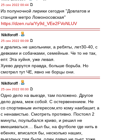
25 сен 2022 00:44
Из полуночной лирики сегодня "Довлатов и
станция метро Ломоносовская"
https://dzen.ru/a/Yy9d_VEe2FVoNLUV
Nikiforoff
-
25 сен 2022 00:09
и дрались не школьники, а ребяты, лет30-40, с
девками и собачками, семейные. Че то не так,
епт. Эта хуйня, уже левая.
Хуево дерутся правда, больше борьба. Но
смотрел тут ЧЕ, явно не борцы они.
Nikiforoff
-
25 сен 2022 00:00
Одно дело на выезде, там положено. Другое
дело дома, меж собой. С остервенением. Не
со спортивным интересом,кто кому наебашит, а
с ненавистью. Смотреть противно. Постоял 2
минуты, поулыбался криво, и решил не
вмешиваться.... Был бы, на футболе где нить в
ебенях, вписался бы, несколько наших,
выездных там были, один давно не пьет, тоже