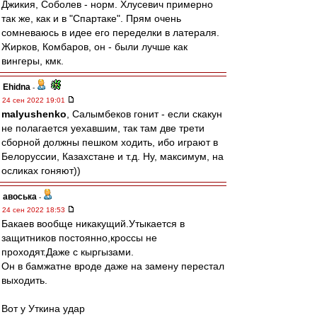
Джикия, Соболев - норм. Хлусевич примерно
так же, как и в "Спартаке". Прям очень
сомневаюсь в идее его переделки в латераля.
Жирков, Комбаров, он - были лучше как
вингеры, кмк.
Ehidna
-
24 сен 2022 19:01
malyushenko
, Салымбеков гонит - если скакун
не полагается уехавшим, так там две трети
сборной должны пешком ходить, ибо играют в
Белоруссии, Казахстане и т.д. Ну, максимум, на
осликах гоняют))
авоська
-
24 сен 2022 18:53
Бакаев вообще никакущий.Утыкается в
защитников постоянно,кроссы не
проходят.Даже с кыргызами.
Он в бамжатне вроде даже на замену перестал
выходить.
Вот у Уткина удар