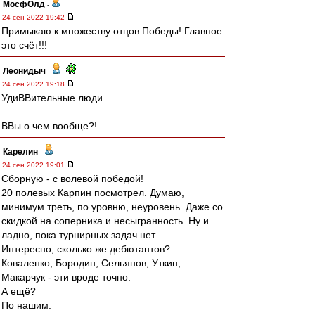
МосфОлд
-
24 сен 2022 19:42
Примыкаю к множеству отцов Победы! Главное
это счёт!!!
Леонидыч
-
24 сен 2022 19:18
УдиВВительные люди…
ВВы о чем вообще?!
Карелин
-
24 сен 2022 19:01
Сборную - с волевой победой!
20 полевых Карпин посмотрел. Думаю,
минимум треть, по уровню, неуровень. Даже со
скидкой на соперника и несыгранность. Ну и
ладно, пока турнирных задач нет.
Интересно, сколько же дебютантов?
Коваленко, Бородин, Сельянов, Уткин,
Макарчук - эти вроде точно.
А ещё?
По нашим.