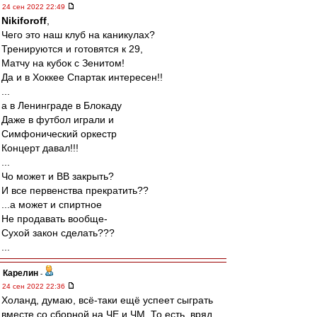
24 сен 2022 22:49
Nikiforoff
,
Чего это наш клуб на каникулах?
Тренируются и готовятся к 29,
Матчу на кубок с Зенитом!
Да и в Хоккее Спартак интересен!!
...
а в Ленинграде в Блокаду
Даже в футбол играли и
Симфонический оркестр
Концерт давал!!!
...
Чо может и ВВ закрыть?
И все первенства прекратить??
...а может и спиртное
Не продавать вообще-
Сухой закон сделать???
...
Карелин
-
24 сен 2022 22:36
Холанд, думаю, всё-таки ещё успеет сыграть
вместе со сборной на ЧЕ и ЧМ. То есть, вряд