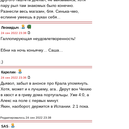
пару рыл там знакомых было конечно.
Разнесли весь магазин, бля. Синька-чмо,
еслиине умеешь в руках себя...
Леонидыч
-
24 сен 2022 23:38
Галлопирующая неудовлетворенность!
Ебни на ночь коньячку… Саша…
;)
Карелин
-
24 сен 2022 23:36
Дьявол, забыл в анонсе про Крала упомянуть.
Хотя, может и к лучшему, ага.. Дерут вон Чехию
в хвост и в гриву дома португальцы. Уже 4:0, а
Алекс на поле с первых минут.
Якин, наоборот, держится в Испании. 2:1 пока.
Редактировалось 24 сен 2022 23:38
SAS
-