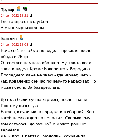
Трувор
-
24 сен 2022 18:21
Где то играют в футбол.
А мы с Кыргызстаном.
Карелин
-
24 сен 2022 18:03
Начало 1-го тайма не видел - проспал после
обеда и 75 гр.
От состава немного обалдел. Ну, так-то всех
знаю и видел. Кроме Коваленко и Бородина.
Последнего даже не знаю - где играет, чего и
как. Коваленко сейчас почему-то нарасхват. Но
может сесть. За батареи, ага..
До гола были лучше киргизы, после - наши.
Поэтому ничья, да.
Бакаев, к счастью, в порядке и в сборной. Вон
какой пасик отдал на пенальти. Сколько ему
там осталось, до звонка? А может, раньше
вернётся.
Да, и про "Спартак". Молодцы, сохранили