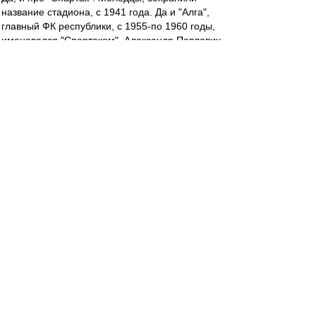
название стадиона, с 1941 года. Да и "Алга",
главный ФК республики, с 1955-по 1960 годы,
именовался "Спартаком". Александр Павлович
за них начинал, на заре..
teorver
-
24 сен 2022 17:53
О футболе в первом тайме сказать нечего за
отсутствием такового. С другой стороны, люди
в первый (и, полагаю, в последний) раз вышли
на поле в таком сочетании.
Максимум имевшегося выжали. Будем
надеяться, что состав второго тайма тоже что-
нибудь выжмет.
irod sm
-
24 сен 2022 17:32
До чего же Радимов мерзок.((((
Ehidna
-
24 сен 2022 17:32
Так, кто там про пенальти говорил?))