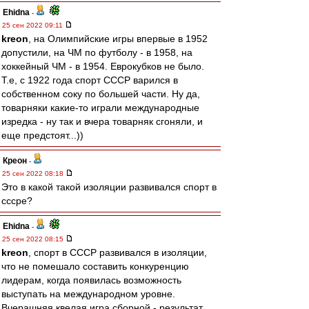
Ehidna
-
25 сен 2022 09:11
kreon
, на Олимпийские игры впервые в 1952
допустили, на ЧМ по футболу - в 1958, на
хоккейный ЧМ - в 1954. Еврокубков не было.
Т.е, с 1922 года спорт СССР варился в
собственном соку по большей части. Ну да,
товарняки какие-то играли международные
изредка - ну так и вчера товарняк сгоняли, и
еще предстоят...))
Креон
-
25 сен 2022 08:18
Это в какой такой изоляции развивался спорт в
сссре?
Ehidna
-
25 сен 2022 08:15
kreon
, спорт в СССР развивался в изоляции,
что не помешало составить конкуренцию
лидерам, когда появилась возможность
выступать на международном уровне.
Вчерашняя квелая игра сборной - результат