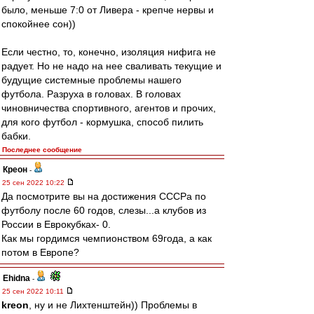
было, меньше 7:0 от Ливера - крепче нервы и
спокойнее сон))
Если честно, то, конечно, изоляция нифига не
радует. Но не надо на нее сваливать текущие и
будущие системные проблемы нашего
футбола. Разруха в головах. В головах
чиновничества спортивного, агентов и прочих,
для кого футбол - кормушка, способ пилить
бабки.
Последнее сообщение
Креон
-
25 сен 2022 10:22
Да посмотрите вы на достижения СССРа по
футболу после 60 годов, слезы...а клубов из
России в Еврокубках- 0.
Как мы гордимся чемпионством 69года, а как
потом в Европе?
Ehidna
-
25 сен 2022 10:11
kreon
, ну и не Лихтенштейн)) Проблемы в