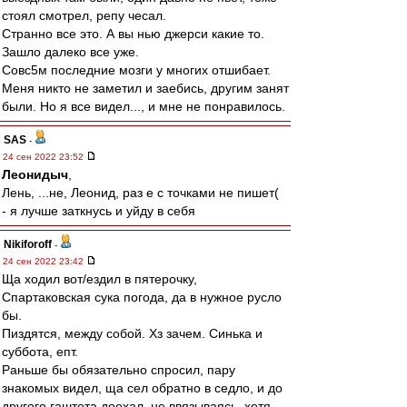
стоял смотрел, репу чесал.
Странно все это. А вы нью джерси какие то.
Зашло далеко все уже.
Совс5м последние мозги у многих отшибает.
Меня никто не заметил и заебись, другим занят
были. Но я все видел..., и мне не понравилось.
SAS
-
24 сен 2022 23:52
Леонидыч
,
Лень, ...не, Леонид, раз е с точками не пишет(
- я лучше заткнусь и уйду в себя
Nikiforoff
-
24 сен 2022 23:42
Ща ходил вот/ездил в пятерочку,
Спартаковская сука погода, да в нужное русло
бы.
Пиздятся, между собой. Хз зачем. Синька и
суббота, епт.
Раньше бы обязательно спросил, пару
знакомых видел, ща сел обратно в седло, и до
другого гаштета доехал, не ввязываясь, хотя