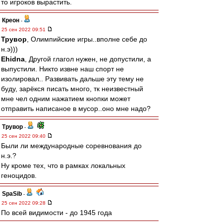
то игроков вырастить.
Креон
-
25 сен 2022 09:51
Трувор
, Олимпийские игры..вполне себе до
н.э)))
Ehidna
, Другой глагол нужен, не допустили, а
выпустили. Никто извне наш спорт не
изолировал.. Развивать дальше эту тему не
буду, зарёкся писать много, тк неизвестный
мне чел одним нажатием кнопки может
отправить написаное в мусор..оно мне надо?
Трувор
-
25 сен 2022 09:40
Были ли международные соревнования до
н.э.?
Ну кроме тех, что в рамках локальных
геноцидов.
SpaSib
-
25 сен 2022 09:28
По всей видимости - до 1945 года