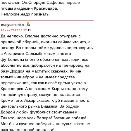
поставлен.Он,Сперцян,Сафонов первые
плоды академии Краснодара.
Неплохие,надо признать.
malyushenko
-
24 сен 2022 18:52
Да неплохо. Вполне достойно отыграли с
приличной сборной, кыргызы сейчас что что, а
находу. Во втором тайме удалось переговорить
с Аскариком Салымбековым, так его
футболисты вполне обеспеченные люди, все
абсолютно все, добираются на тренировку на
базу Дордоя на маститых скакунах. Кичин
только нищеброд и не имеет средства
передвижения, так как в своё время уехал в
Красноярск. А по законам Кыргызстана, тому
кто покинул страну, скакун не полагается.
Кроме того, Аскар сказал, клуб назван в честь
центрального рынка Бишкека. За родной
Дордой любой футболист стоит камнем!
Так что, нормалек Валера! Затащил победу!
Мог бы и крупнее победить, но судья козел не
разглядел второй пенальти!