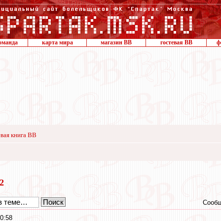
оманда
карта мира
магазин ВВ
гостевая ВВ
ф
вая книга ВВ
22
Сообщ
0:58