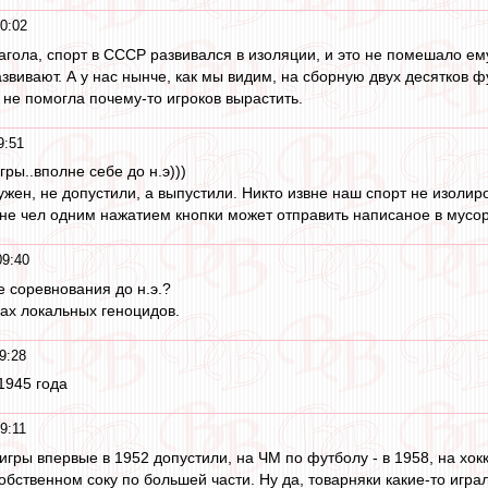
0:02
лагола, спорт в СССР развивался в изоляции, и это не помешало ему
звивают. А у нас нынче, как мы видим, на сборную двух десятков ф
е помогла почему-то игроков вырастить.
9:51
ры..вполне себе до н.э)))
нужен, не допустили, а выпустили. Никто извне наш спорт не изолир
мне чел одним нажатием кнопки может отправить написаное в мусо
09:40
 соревнования до н.э.?
ках локальных геноцидов.
9:28
1945 года
9:11
игры впервые в 1952 допустили, на ЧМ по футболу - в 1958, на хокк
бственном соку по большей части. Ну да, товарняки какие-то игра