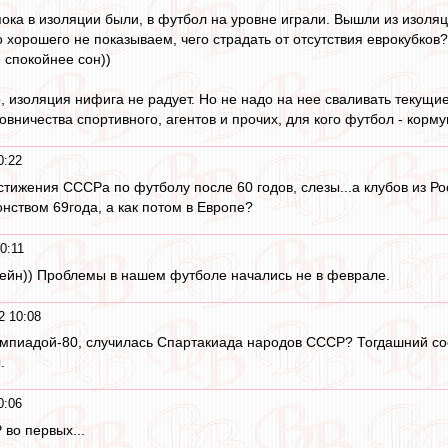
 пока в изоляции были, в футбол на уровне играли. Вышли из изоляц
о хорошего не показываем, чего страдать от отсутствия еврокубков
 спокойнее сон))
но, изоляция нифига не радует. Но не надо на нее сваливать теку
новничества спортивного, агентов и прочих, для кого футбол - корм
0:22
тижения СССРа по футболу после 60 годов, слезы...а клубов из Рос
нством 69года, а как потом в Европе?
0:11
тейн)) Проблемы в нашем футболе начались не в феврале.
2 10:08
мпиадой-80, случилась Спартакиада народов СССР? Тогдашний сос
.
0:06
 во первых...