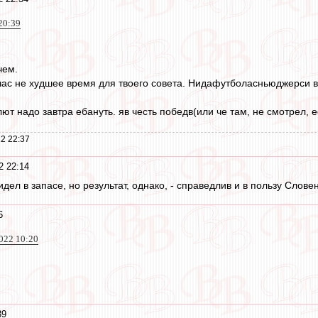
20:39
чем.
йчас не худшее время для твоего совета. Нидафутболасньюджерси в
ют надо завтра ебануть. яв честь победв(или че там, не смотрел, е
2 22:37
2 22:14
дел в запасе, но результат, однако, - справедлив и в пользу Словен
6
022 10:20
39