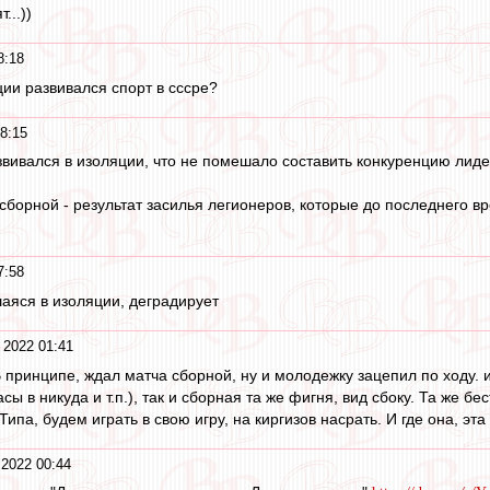
...))
8:18
ции развивался спорт в сссре?
8:15
звивался в изоляции, что не помешало составить конкуренцию лиде
сборной - результат засилья легионеров, которые до последнего 
7:58
аяся в изоляции, деградирует
 2022 01:41
 В принципе, ждал матча сборной, ну и молодежку зацепил по ходу.
сы в никуда и т.п.), так и сборная та же фигня, вид сбоку. Та же б
ипа, будем играть в свою игру, на киргизов насрать. И где она, эта
 2022 00:44