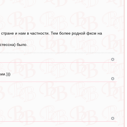
 стране и нам в частности. Тем более родной фксм на
стессна) было.
ии.)))