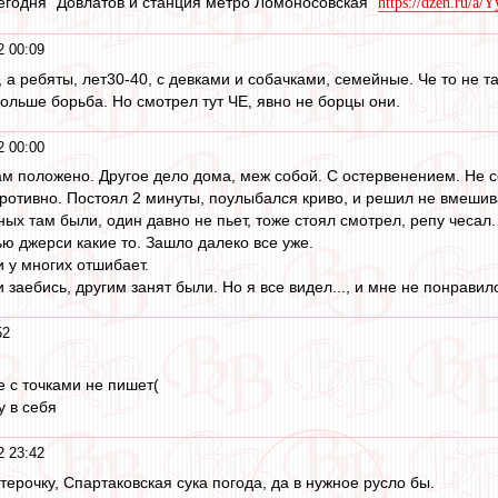
егодня "Довлатов и станция метро Ломоносовская"
https://dzen.ru/
2 00:09
 а ребяты, лет30-40, с девками и собачками, семейные. Че то не так
больше борьба. Но смотрел тут ЧЕ, явно не борцы они.
2 00:00
ам положено. Другое дело дома, меж собой. С остервенением. Не с
отивно. Постоял 2 минуты, поулыбался криво, и решил не вмешиват
ых там были, один давно не пьет, тоже стоял смотрел, репу чесал.
ью джерси какие то. Зашло далеко все уже.
 у многих отшибает.
 заебись, другим занят были. Но я все видел..., и мне не понравил
52
 е с точками не пишет(
у в себя
2 23:42
терочку, Спартаковская сука погода, да в нужное русло бы.