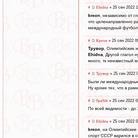
#
Ehidna
» 25 сен 2022 1
kreon
, независимо от г
что целенаправленно ра
международный футбол н
#
Креон
» 25 сен 2022 0
Трувор
, Олимпийские иг
Ehidna
, Другой глагол 
много, тк неизвестный 
#
Трувор
» 25 сен 2022 
Были ли международные
Ну кроме тех, что в рам
#
SpaSib
» 25 сен 2022 0
По всей видимости - до 
#
Ehidna
» 25 сен 2022 0
kreon
, на Олимпийские 
спорт СССР варился в со