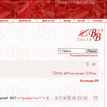
орумы
прогнозы
фан-клуб
юмор
музей
ссылки
Расширенный поиск
FAQ
Регистрация
Вход
Календарь ВВ
9
ений: 3817 •
Страница
9
из
77
•
1
...
6
7
8
10
11
12
...
77