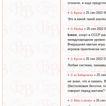
сгоняли, и еще предстоят
#
Креон
» 25 сен 2022 0
Это в какой такой изоля
#
Ehidna
» 25 сен 2022 0
kreon
, спорт в СССР ра
международном уровне.
Вчерашняя квелая игра 
игроков практически нет.
#
Креон
» 25 сен 2022 0
Любая система, оказавш
#
из Хабаровска
» 25 сен
не знаю, что и сказать.
(бестолковая беготня, па
говорил перед матчем? Т
#
Mike Lebedev
» 25 сен