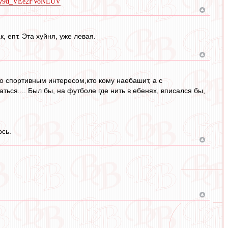
a/Yy9d_VEe2FVoNLUV
, епт. Эта хуйня, уже левая.
о спортивным интересом,кто кому наебашит, а с
ься.... Был бы, на футболе где нить в ебенях, вписался бы,
ось.