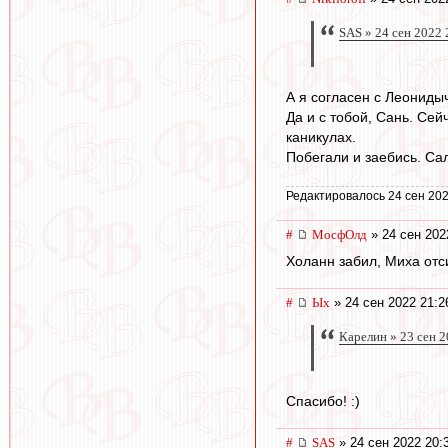
SAS » 24 сен 2022 
А я согласен с Леониды
Да и с тобой, Сань. Се
каникулах.
Побегали и заебись. Сал
Редактировалось 24 сен 202
#
МосфОлд
» 24 сен 202
Холанн забил, Миха отси
#
Ых
» 24 сен 2022 21:2
Карелин » 23 сен 2
Спасибо! :)
#
SAS
» 24 сен 2022 20: