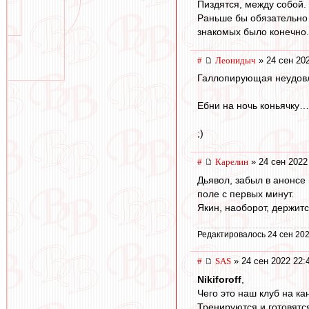
Пиздятся, между собой. 
Раньше бы обязательно с
знакомых было конечно. 
#
Леонидыч
» 24 сен 20
Галлопирующая неудовл
Ебни на ночь коньячк
;)
#
Карелин
» 24 сен 2022
Дьявол, забыл в анонсе 
поле с первых минут.
Якин, наоборот, держитс
Редактировалось 24 сен 202
#
SAS
» 24 сен 2022 22:
Nikiforoff
,
Чего это наш клуб на ка
Тренируются и готовятся