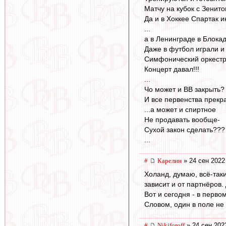
Матчу на кубок с Зенито
Да и в Хоккее Спартак и
...
а в Ленинграде в Блока
Даже в футбол играли и
Симфонический оркест
Концерт давал!!!
...
Чо может и ВВ закрыть?
И все первенства прекр
...а может и спиртное
Не продавать вообще-
Сухой закон сделать???
...
#
Карелин
» 24 сен 2022
Холанд, думаю, всё-таки
зависит и от партнёров.
Вот и сегодня - в перво
Словом, один в поле не 
#
Nikiforoff
» 24 сен 202