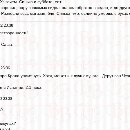
Хз зачем. Синька и суббота, епт.
просил, пару знакомых видел, ща сел обратно в седло, и до друго
Разнесли весь магазин, бля. Синька-чмо, еслиине умеешь в руках с
22 23:38
етворенность!
у… Саша…
 23:36
про Крала упомянуть. Хотя, может и к лучшему, ага.. Дерут вон Чехи
я в Испании. 2:1 пока.
2 23:38
49
никулах?
 к 29,