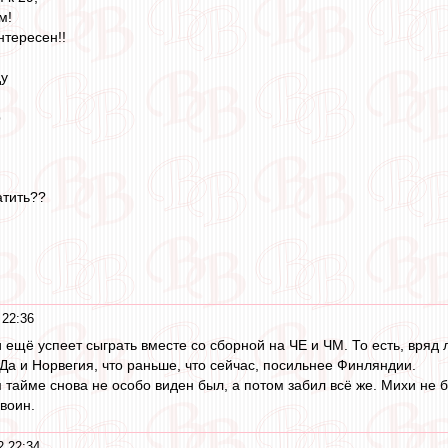
м!
нтересен!!
ду
р
атить??
 22:36
 ещё успеет сыграть вместе со сборной на ЧЕ и ЧМ. То есть, вряд
 Да и Норвегия, что раньше, что сейчас, посильнее Финляндии.
м тайме снова не особо виден был, а потом забил всё же. Михи не 
воин.
2 22:34