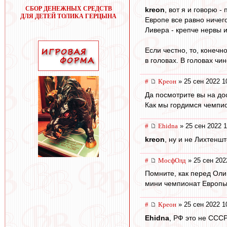
СБОР ДЕНЕЖНЫХ СРЕДСТВ
kreon
, вот я и говорю -
ДЛЯ ДЕТЕЙ ТОЛИКА ГЕРЦЫНА
Европе все равно ничег
Ливера - крепче нервы и
Если честно, то, конеч
в головах. В головах чи
#
Креон
» 25 сен 2022 1
Да посмотрите вы на дос
Как мы гордимся чемпио
#
Ehidna
» 25 сен 2022 1
kreon
, ну и не Лихтенш
#
МосфОлд
» 25 сен 202
Помните, как перед Оли
мини чемпионат Европы
#
Креон
» 25 сен 2022 1
Ehidna
, РФ это не СССР