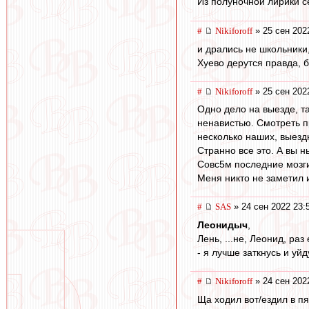
Из полуночной лирики с
#
Nikiforoff
» 25 сен 202
и дрались не школьники,
Хуево дерутся правда, 
#
Nikiforoff
» 25 сен 202
Одно дело на выезде, т
ненавистью. Смотреть пр
несколько наших, выездн
Странно все это. А вы н
Совс5м последние мозги
Меня никто не заметил и
#
SAS
» 24 сен 2022 23:
Леонидыч
,
Лень, ...не, Леонид, раз
- я лучше заткнусь и уйд
#
Nikiforoff
» 24 сен 202
Ща ходил вот/ездил в пя