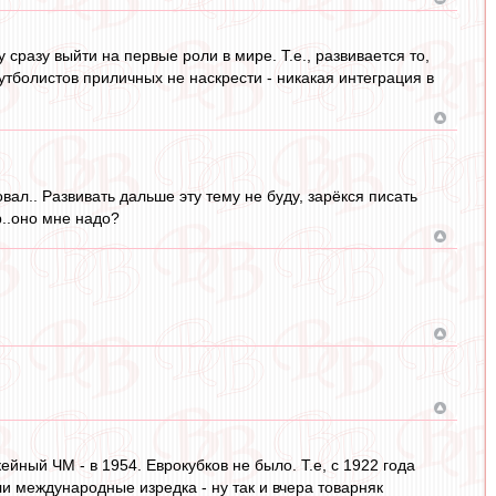
 сразу выйти на первые роли в мире. Т.е., развивается то,
утболистов приличных не наскрести - никакая интеграция в
овал.. Развивать дальше эту тему не буду, зарёкся писать
р..оно мне надо?
ейный ЧМ - в 1954. Еврокубков не было. Т.е, с 1922 года
ли международные изредка - ну так и вчера товарняк