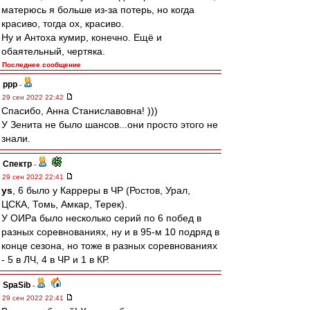
матерюсь я больше из-за потерь, но когда
красиво, тогда ох, красиво.
Ну и Антоха кумир, конечно. Ещё и
обаятельный, чертяка.
Последнее сообщение
ppp
-
29 сен 2022 22:42
Спасибо, Анна Станиславовна! )))
У Зенита не было шансов...они просто этого не
знали.
Спектр
-
29 сен 2022 22:41
ys
, 6 было у Карреры в ЧР (Ростов, Урал,
ЦСКА, Томь, Амкар, Терек).
У ОИРа было несколько серий по 6 побед в
разных соревнованиях, ну и в 95-м 10 подряд в
конце сезона, но тоже в разных соревнованиях
- 5 в ЛЧ, 4 в ЧР и 1 в КР.
SpaSib
-
29 сен 2022 22:41