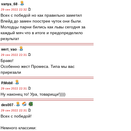
vanya_68
-
29 сен 2022 22:32
Всех с победой но как правильно заметил
Влейд до замен поострее чуток они были.
Молодцы парни бились как львы сегодня за
каждый мяч что в итоге и предопределило
результат
wert_vao
-
29 сен 2022 22:31
Браво!
Особенно жест Промеса. Типа мы вас
прирезали
P.Mobil
-
29 сен 2022 22:31
Ну наконец то! Ура, товарищи!))))
des007
-
29 сен 2022 22:31
Всех с победой!
Немного классики: