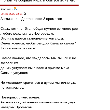
что там не сборная мира, и бояться их нечего.
irod sm
-
29 сен 2022 22:34
Англичанин. Достань еще 2 промесов.
Скажу вот что. Эта победа нужнее во много раз
любого результата сНовгородом.
Это называется становление команды.
Очень хочется, чтобы сегодня была та самая "
Как закалялась сталь".
Самое важное, что увиделось- Мы вышли и не
зассали их.
да, мы уступаем им в пасе и приеме мяча.
Сильно уступаем.
Но желанием сражаться и духом мы точно уже
не устпаем bv.
Повторяю, с чего начал.
Англичанин дай нашим мальчишкам еще двух
матерых Промесов.