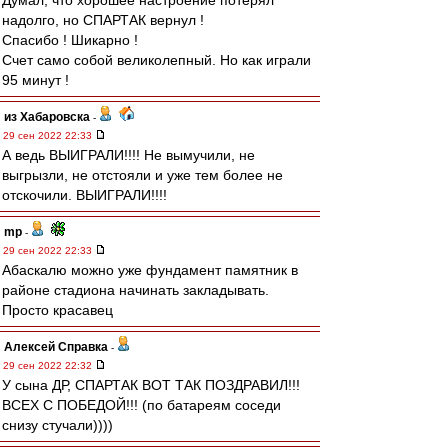
Думал, что хорошее настроение потерял
надолго, но СПАРТАК вернул !
Спасибо ! Шикарно !
Счет само собой великолепный. Но как играли
95 минут !
из Хабаровска
-
29 сен 2022 22:33
А ведь ВЫИГРАЛИ!!!! Не вымучили, не
выгрызли, не отстояли и уже тем более не
отскочили. ВЫИГРАЛИ!!!!
mp
-
29 сен 2022 22:33
Абаскалю можно уже фундамент памятник в
районе стадиона начинать закладывать.
Просто красавец
Алексей Справка
-
29 сен 2022 22:32
У сына ДР, СПАРТАК ВОТ ТАК ПОЗДРАВИЛ!!!
ВСЕХ С ПОБЕДОЙ!!! (по батареям соседи
снизу стучали))))