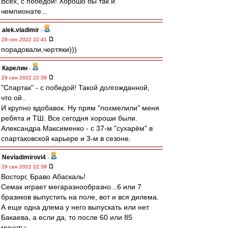
Всех, с победой! Хорошо бы так и
чемпионате...
alek.vladimir
-
29 сен 2022 22:41
порадовали,чертяки)))
Карелин
-
29 сен 2022 22:39
"Спартак" - с победой! Такой долгожданной,
что ой..
И крупно вдобавок. Ну прям "похмелили" меня
ребята и ТШ. Все сегодня хороши были.
Александра Максименко - с 37-м "сухарём" в
спартаковской карьере и 3-м в сезоне.
Nevladimirovi4
-
29 сен 2022 22:39
Восторг, Браво Абаскаль!
Семак играет мегаразнообразно...6 или 7
бразиков выпустить на поле, вот и вся дилема.
А еще одна длема у него выпускать или нет
Бакаева, а если да, то после 60 или 85
минуты...