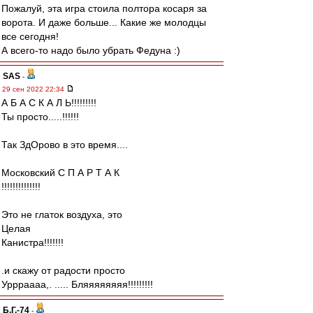
Пожалуй, эта игра стоила полтора косаря за
ворота. И даже больше... Какие же молодцы
все сегодня!
А всего-то надо было убрать Федуна :)
SAS
-
29 сен 2022 22:34
А Б А С К А Л Ь!!!!!!!!!
Ты просто.....!!!!!!
Так ЗдОрово в это время....
Московский С П А Р Т А К
!!!!!!!!!!!!!!
Это не глаток воздуха, это
Целая
Канистра!!!!!!!
.и скажу от радости просто
Уррраааа,. ..... Бляяяяяяяя!!!!!!!!!
Б.Г.-74
-