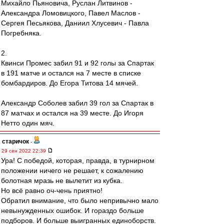
Михайло Пьяновича, Руслан Литвинов -
Александра Ломовицкого, Павел Маслов -
Сергея Песьякова, Даниил Хлусевич - Павла
Погребняка.
2.
Квинси Промес забил 91 и 92 голы за Спартак
в 191 матче и остался на 7 месте в списке
бомбардиров. До Егора Титова 14 мячей.
Александр Соболев забил 39 гол за Спартак в
87 матчах и остался на 39 месте. До Игоря
Нетто один мяч.
старичок
-
29 сен 2022 22:39
Ура! С победой, которая, правда, в турнирном
положении ничего не решает, к сожалению
болотная мразь не вылетит из кубка.
Но всё равно оч-чень приятно!
Обратил внимание, что было непривычно мало
невынужденных ошибок. И гораздо больше
подборов. И больше выигранных единоборств.