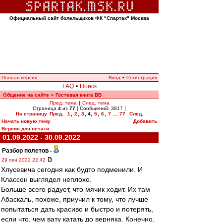
Официальный сайт болельщиков ФК "Спартак" Москва
Полная версия
Вход
•
Регистрация
FAQ
•
Поиск
Общение на сайте
Гостевая книга ВВ
»
Пред. тема
|
След. тема
Страница
4
из
77
[ Сообщений: 3817 ]
На страницу
Пред.
1
,
2
,
3
,
4
,
5
,
6
,
7
...
77
След.
Начать новую тему
Добавить
Версия для печати
01.09.2022 - 30.09.2022
Разбор полетов
-
29 сен 2022 22:42
Хлусевича сегодня как будто подменили. И
Классен выглядел неплохо.
Больше всего радует, что мячик ходит. Их там
Абаскаль, похоже, приучил к тому, что лучше
попытаться дать красиво и быстро и потерять,
если что, чем вату катать до верняка. Конечно,