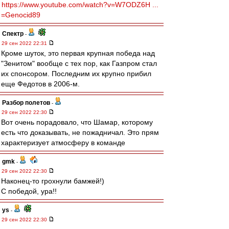
https://www.youtube.com/watch?v=W7ODZ6H ...
=Genocid89
Спектр
-
29 сен 2022 22:31
Кроме шуток, это первая крупная победа над
"Зенитом" вообще с тех пор, как Газпром стал
их спонсором. Последним их крупно прибил
еще Федотов в 2006-м.
Разбор полетов
-
29 сен 2022 22:30
Вот очень порадовало, что Шамар, которому
есть что доказывать, не пожадничал. Это прям
характеризует атмосферу в команде
gmk
-
29 сен 2022 22:30
Наконец-то грохнули бамжей!)
С победой, ура!!
ys
-
29 сен 2022 22:30