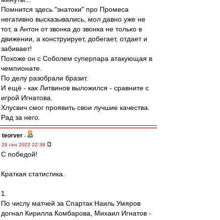
Помнится здесь "знатоки" про Промеса
негативно высказывались, мол давно уже не
тот, а Антон от звонка до звонка не только в
движении, а конструирует, добегает, отдает и
забивает!
Похоже он с Соболем суперпара атакующая в
чемпионате.
По делу разобрали бразит.
И ещё - как Литвинов выложился - сравните с
игрой Игнатова.
Хлусвич смог проявить свои лучшие качества.
Рад за него.
teorver
-
29 сен 2022 22:39
С победой!
Краткая статистика.
1.
По числу матчей за Спартак Наиль Умяров
догнал Кирилла Комбарова, Михаил Игнатов -