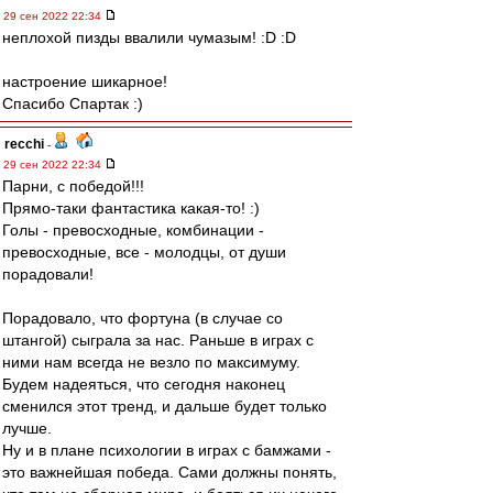
29 сен 2022 22:34
неплохой пизды ввалили чумазым! :D :D
настроение шикарное!
Спасибо Спартак :)
recchi
-
29 сен 2022 22:34
Парни, с победой!!!
Прямо-таки фантастика какая-то! :)
Голы - превосходные, комбинации -
превосходные, все - молодцы, от души
порадовали!
Порадовало, что фортуна (в случае со
штангой) сыграла за нас. Раньше в играх с
ними нам всегда не везло по максимуму.
Будем надеяться, что сегодня наконец
сменился этот тренд, и дальше будет только
лучше.
Ну и в плане психологии в играх с бамжами -
это важнейшая победа. Сами должны понять,