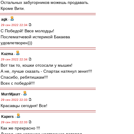
Остальных забугорников можешь продавать.
Кроме Вити.
agk
-
29 сен 2022 22:34
С Победой! Ввсе молодцы!
Послематчевой истерикой Бакаева
удовлетворен)))
Kuzma
-
29 сен 2022 22:34
Вот так то, кошки отсосали у мышек!
А не, лучше сказать - Спартак натянул зенит!!!
Спасибо, ребятишкам!!!
Всех с победой!!!
MurrMjaurr
-
29 сен 2022 22:33
Красавцы сегодня! Все!
Kapers
-
29 сен 2022 22:33
Как же прекрасно !!!