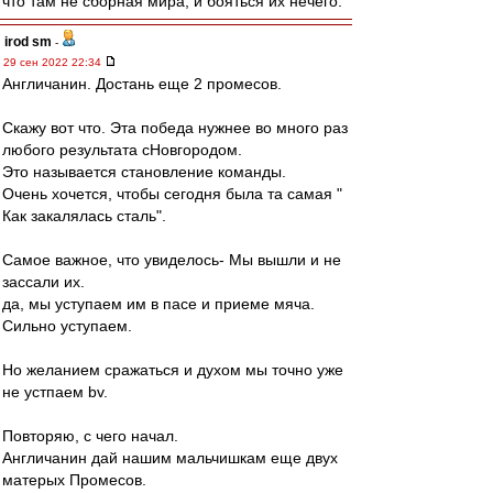
что там не сборная мира, и бояться их нечего.
irod sm
-
29 сен 2022 22:34
Англичанин. Достань еще 2 промесов.
Скажу вот что. Эта победа нужнее во много раз
любого результата сНовгородом.
Это называется становление команды.
Очень хочется, чтобы сегодня была та самая "
Как закалялась сталь".
Самое важное, что увиделось- Мы вышли и не
зассали их.
да, мы уступаем им в пасе и приеме мяча.
Сильно уступаем.
Но желанием сражаться и духом мы точно уже
не устпаем bv.
Повторяю, с чего начал.
Англичанин дай нашим мальчишкам еще двух
матерых Промесов.