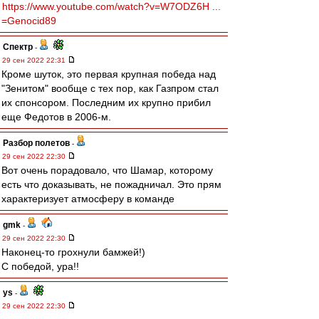
https://www.youtube.com/watch?v=W7ODZ6H ...
=Genocid89
Спектр
-
29 сен 2022 22:31
Кроме шуток, это первая крупная победа над
"Зенитом" вообще с тех пор, как Газпром стал
их спонсором. Последним их крупно прибил
еще Федотов в 2006-м.
Разбор полетов
-
29 сен 2022 22:30
Вот очень порадовало, что Шамар, которому
есть что доказывать, не пожадничал. Это прям
характеризует атмосферу в команде
gmk
-
29 сен 2022 22:30
Наконец-то грохнули бамжей!)
С победой, ура!!
ys
-
29 сен 2022 22:30