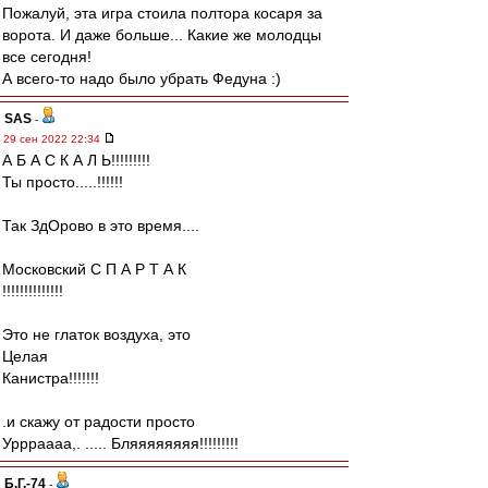
Пожалуй, эта игра стоила полтора косаря за
ворота. И даже больше... Какие же молодцы
все сегодня!
А всего-то надо было убрать Федуна :)
SAS
-
29 сен 2022 22:34
А Б А С К А Л Ь!!!!!!!!!
Ты просто.....!!!!!!
Так ЗдОрово в это время....
Московский С П А Р Т А К
!!!!!!!!!!!!!!
Это не глаток воздуха, это
Целая
Канистра!!!!!!!
.и скажу от радости просто
Уррраааа,. ..... Бляяяяяяяя!!!!!!!!!
Б.Г.-74
-