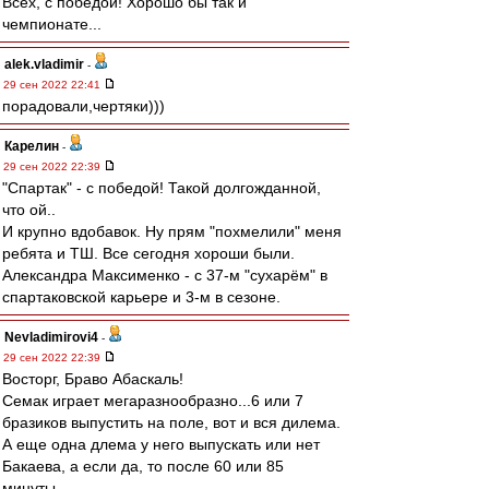
Всех, с победой! Хорошо бы так и
чемпионате...
alek.vladimir
-
29 сен 2022 22:41
порадовали,чертяки)))
Карелин
-
29 сен 2022 22:39
"Спартак" - с победой! Такой долгожданной,
что ой..
И крупно вдобавок. Ну прям "похмелили" меня
ребята и ТШ. Все сегодня хороши были.
Александра Максименко - с 37-м "сухарём" в
спартаковской карьере и 3-м в сезоне.
Nevladimirovi4
-
29 сен 2022 22:39
Восторг, Браво Абаскаль!
Семак играет мегаразнообразно...6 или 7
бразиков выпустить на поле, вот и вся дилема.
А еще одна длема у него выпускать или нет
Бакаева, а если да, то после 60 или 85
минуты...