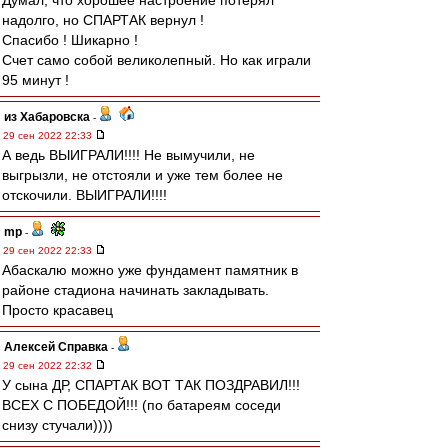
Думал, что хорошее настроение потерял
надолго, но СПАРТАК вернул !
Спасибо ! Шикарно !
Счет само собой великолепный. Но как играли
95 минут !
из Хабаровска
-
29 сен 2022 22:33
А ведь ВЫИГРАЛИ!!!! Не вымучили, не
выгрызли, не отстояли и уже тем более не
отскочили. ВЫИГРАЛИ!!!!
mp
-
29 сен 2022 22:33
Абаскалю можно уже фундамент памятник в
районе стадиона начинать закладывать.
Просто красавец
Алексей Справка
-
29 сен 2022 22:32
У сына ДР, СПАРТАК ВОТ ТАК ПОЗДРАВИЛ!!!
ВСЕХ С ПОБЕДОЙ!!! (по батареям соседи
снизу стучали))))