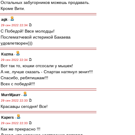
Остальных забугорников можешь продавать.
Кроме Вити.
agk
-
29 сен 2022 22:34
С Победой! Ввсе молодцы!
Послематчевой истерикой Бакаева
удовлетворен)))
Kuzma
-
29 сен 2022 22:34
Вот так то, кошки отсосали у мышек!
А не, лучше сказать - Спартак натянул зенит!!!
Спасибо, ребятишкам!!!
Всех с победой!!!
MurrMjaurr
-
29 сен 2022 22:33
Красавцы сегодня! Все!
Kapers
-
29 сен 2022 22:33
Как же прекрасно !!!