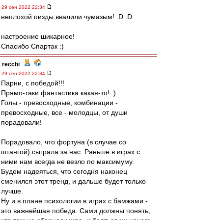
29 сен 2022 22:34
неплохой пизды ввалили чумазым! :D :D
настроение шикарное!
Спасибо Спартак :)
recchi
-
29 сен 2022 22:34
Парни, с победой!!!
Прямо-таки фантастика какая-то! :)
Голы - превосходные, комбинации -
превосходные, все - молодцы, от души
порадовали!
Порадовало, что фортуна (в случае со
штангой) сыграла за нас. Раньше в играх с
ними нам всегда не везло по максимуму.
Будем надеяться, что сегодня наконец
сменился этот тренд, и дальше будет только
лучше.
Ну и в плане психологии в играх с бамжами -
это важнейшая победа. Сами должны понять,