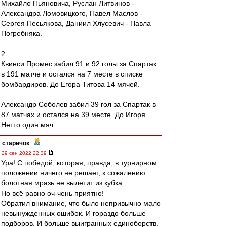
Михайло Пьяновича, Руслан Литвинов -
Александра Ломовицкого, Павел Маслов -
Сергея Песьякова, Даниил Хлусевич - Павла
Погребняка.
2.
Квинси Промес забил 91 и 92 голы за Спартак
в 191 матче и остался на 7 месте в списке
бомбардиров. До Егора Титова 14 мячей.
Александр Соболев забил 39 гол за Спартак в
87 матчах и остался на 39 месте. До Игоря
Нетто один мяч.
старичок
-
29 сен 2022 22:39
Ура! С победой, которая, правда, в турнирном
положении ничего не решает, к сожалению
болотная мразь не вылетит из кубка.
Но всё равно оч-чень приятно!
Обратил внимание, что было непривычно мало
невынужденных ошибок. И гораздо больше
подборов. И больше выигранных единоборств.