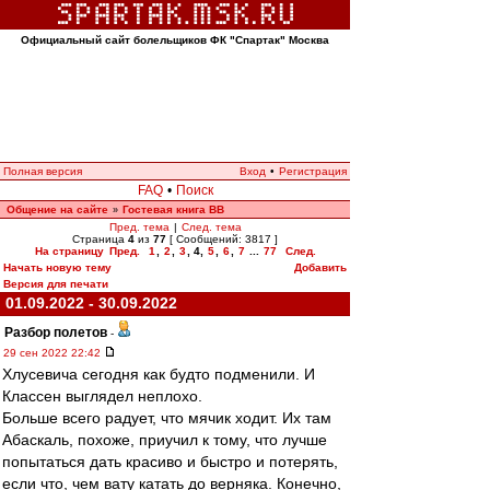
Официальный сайт болельщиков ФК "Спартак" Москва
Полная версия
Вход
•
Регистрация
FAQ
•
Поиск
Общение на сайте
Гостевая книга ВВ
»
Пред. тема
|
След. тема
Страница
4
из
77
[ Сообщений: 3817 ]
На страницу
Пред.
1
,
2
,
3
,
4
,
5
,
6
,
7
...
77
След.
Начать новую тему
Добавить
Версия для печати
01.09.2022 - 30.09.2022
Разбор полетов
-
29 сен 2022 22:42
Хлусевича сегодня как будто подменили. И
Классен выглядел неплохо.
Больше всего радует, что мячик ходит. Их там
Абаскаль, похоже, приучил к тому, что лучше
попытаться дать красиво и быстро и потерять,
если что, чем вату катать до верняка. Конечно,