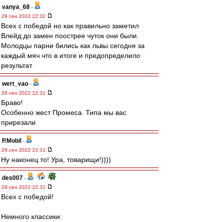
vanya_68
-
29 сен 2022 22:32
Всех с победой но как правильно заметил
Влейд до замен поострее чуток они были.
Молодцы парни бились как львы сегодня за
каждый мяч что в итоге и предопределило
результат
wert_vao
-
29 сен 2022 22:31
Браво!
Особенно жест Промеса. Типа мы вас
прирезали
P.Mobil
-
29 сен 2022 22:31
Ну наконец то! Ура, товарищи!))))
des007
-
29 сен 2022 22:31
Всех с победой!
Немного классики: