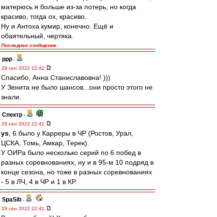
матерюсь я больше из-за потерь, но когда
красиво, тогда ох, красиво.
Ну и Антоха кумир, конечно. Ещё и
обаятельный, чертяка.
Последнее сообщение
ppp
-
29 сен 2022 22:42
Спасибо, Анна Станиславовна! )))
У Зенита не было шансов...они просто этого не
знали.
Спектр
-
29 сен 2022 22:41
ys
, 6 было у Карреры в ЧР (Ростов, Урал,
ЦСКА, Томь, Амкар, Терек).
У ОИРа было несколько серий по 6 побед в
разных соревнованиях, ну и в 95-м 10 подряд в
конце сезона, но тоже в разных соревнованиях
- 5 в ЛЧ, 4 в ЧР и 1 в КР.
SpaSib
-
29 сен 2022 22:41