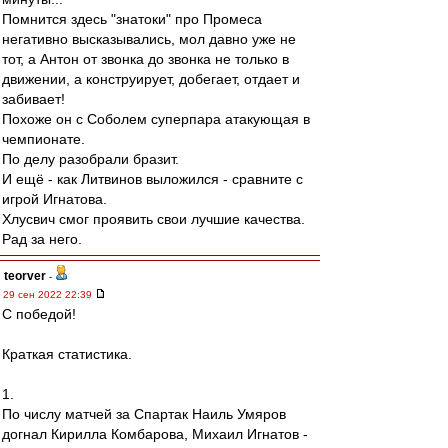
Помнится здесь "знатоки" про Промеса
негативно высказывались, мол давно уже не
тот, а Антон от звонка до звонка не только в
движении, а конструирует, добегает, отдает и
забивает!
Похоже он с Соболем суперпара атакующая в
чемпионате.
По делу разобрали бразит.
И ещё - как Литвинов выложился - сравните с
игрой Игнатова.
Хлусвич смог проявить свои лучшие качества.
Рад за него.
teorver
-
29 сен 2022 22:39
С победой!
Краткая статистика.
1.
По числу матчей за Спартак Наиль Умяров
догнал Кирилла Комбарова, Михаил Игнатов -