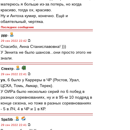
матерюсь я больше из-за потерь, но когда
красиво, тогда ох, красиво.
Ну и Антоха кумир, конечно. Ещё и
обаятельный, чертяка.
Последнее сообщение
ppp
-
29 сен 2022 22:42
Спасибо, Анна Станиславовна! )))
У Зенита не было шансов...они просто этого не
знали.
Спектр
-
29 сен 2022 22:41
ys
, 6 было у Карреры в ЧР (Ростов, Урал,
ЦСКА, Томь, Амкар, Терек).
У ОИРа было несколько серий по 6 побед в
разных соревнованиях, ну и в 95-м 10 подряд в
конце сезона, но тоже в разных соревнованиях
- 5 в ЛЧ, 4 в ЧР и 1 в КР.
SpaSib
-
29 сен 2022 22:41