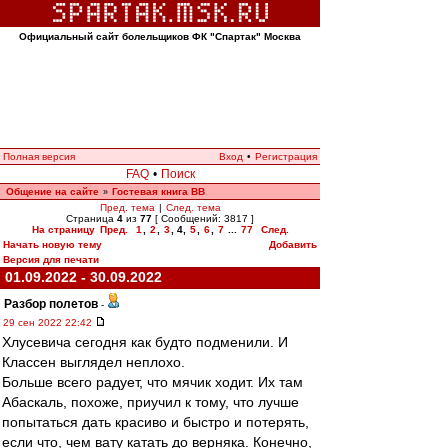
Официальный сайт болельщиков ФК "Спартак" Москва
Полная версия
Вход
•
Регистрация
FAQ
•
Поиск
Общение на сайте
Гостевая книга ВВ
»
Пред. тема
|
След. тема
Страница
4
из
77
[ Сообщений: 3817 ]
На страницу
Пред.
1
,
2
,
3
,
4
,
5
,
6
,
7
...
77
След.
Начать новую тему
Добавить
Версия для печати
01.09.2022 - 30.09.2022
Разбор полетов
-
29 сен 2022 22:42
Хлусевича сегодня как будто подменили. И
Классен выглядел неплохо.
Больше всего радует, что мячик ходит. Их там
Абаскаль, похоже, приучил к тому, что лучше
попытаться дать красиво и быстро и потерять,
если что, чем вату катать до верняка. Конечно,