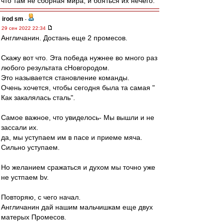
что там не сборная мира, и бояться их нечего.
irod sm
-
29 сен 2022 22:34
Англичанин. Достань еще 2 промесов.
Скажу вот что. Эта победа нужнее во много раз
любого результата сНовгородом.
Это называется становление команды.
Очень хочется, чтобы сегодня была та самая "
Как закалялась сталь".
Самое важное, что увиделось- Мы вышли и не
зассали их.
да, мы уступаем им в пасе и приеме мяча.
Сильно уступаем.
Но желанием сражаться и духом мы точно уже
не устпаем bv.
Повторяю, с чего начал.
Англичанин дай нашим мальчишкам еще двух
матерых Промесов.