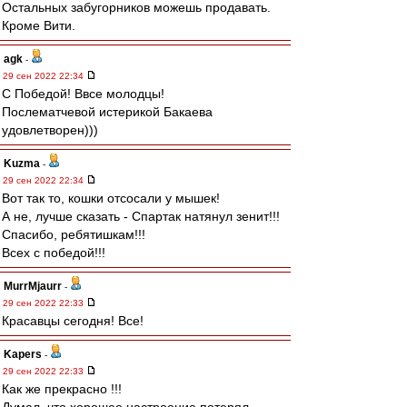
Остальных забугорников можешь продавать.
Кроме Вити.
agk
-
29 сен 2022 22:34
С Победой! Ввсе молодцы!
Послематчевой истерикой Бакаева
удовлетворен)))
Kuzma
-
29 сен 2022 22:34
Вот так то, кошки отсосали у мышек!
А не, лучше сказать - Спартак натянул зенит!!!
Спасибо, ребятишкам!!!
Всех с победой!!!
MurrMjaurr
-
29 сен 2022 22:33
Красавцы сегодня! Все!
Kapers
-
29 сен 2022 22:33
Как же прекрасно !!!