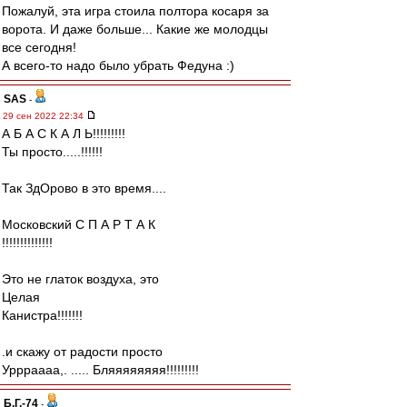
Пожалуй, эта игра стоила полтора косаря за
ворота. И даже больше... Какие же молодцы
все сегодня!
А всего-то надо было убрать Федуна :)
SAS
-
29 сен 2022 22:34
А Б А С К А Л Ь!!!!!!!!!
Ты просто.....!!!!!!
Так ЗдОрово в это время....
Московский С П А Р Т А К
!!!!!!!!!!!!!!
Это не глаток воздуха, это
Целая
Канистра!!!!!!!
.и скажу от радости просто
Уррраааа,. ..... Бляяяяяяяя!!!!!!!!!
Б.Г.-74
-