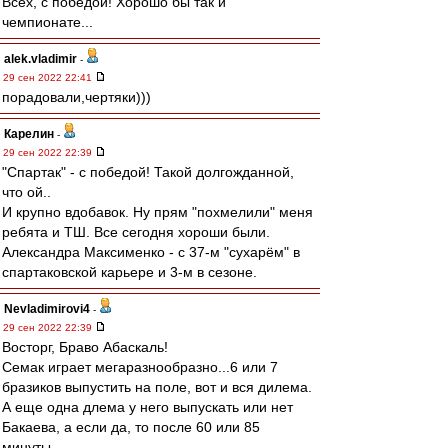
Всех, с победой! Хорошо бы так и
чемпионате...
alek.vladimir
-
29 сен 2022 22:41
порадовали,чертяки)))
Карелин
-
29 сен 2022 22:39
"Спартак" - с победой! Такой долгожданной,
что ой..
И крупно вдобавок. Ну прям "похмелили" меня
ребята и ТШ. Все сегодня хороши были.
Александра Максименко - с 37-м "сухарём" в
спартаковской карьере и 3-м в сезоне.
Nevladimirovi4
-
29 сен 2022 22:39
Восторг, Браво Абаскаль!
Семак играет мегаразнообразно...6 или 7
бразиков выпустить на поле, вот и вся дилема.
А еще одна длема у него выпускать или нет
Бакаева, а если да, то после 60 или 85
минуты...