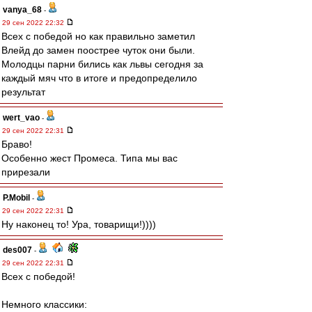
vanya_68
-
29 сен 2022 22:32
Всех с победой но как правильно заметил
Влейд до замен поострее чуток они были.
Молодцы парни бились как львы сегодня за
каждый мяч что в итоге и предопределило
результат
wert_vao
-
29 сен 2022 22:31
Браво!
Особенно жест Промеса. Типа мы вас
прирезали
P.Mobil
-
29 сен 2022 22:31
Ну наконец то! Ура, товарищи!))))
des007
-
29 сен 2022 22:31
Всех с победой!
Немного классики: