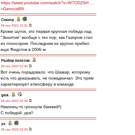
https://www.youtube.com/watch?v=W7ODZ6H ...
=Genocid89
Спектр
-
29 сен 2022 22:31
Кроме шуток, это первая крупная победа над
"Зенитом" вообще с тех пор, как Газпром стал
их спонсором. Последним их крупно прибил
еще Федотов в 2006-м.
Разбор полетов
-
29 сен 2022 22:30
Вот очень порадовало, что Шамар, которому
есть что доказывать, не пожадничал. Это прям
характеризует атмосферу в команде
gmk
-
29 сен 2022 22:30
Наконец-то грохнули бамжей!)
С победой, ура!!
ys
-
29 сен 2022 22:30