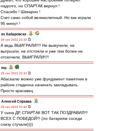
Думал, что хорошее настроение потерял
надолго, но СПАРТАК вернул !
Спасибо ! Шикарно !
Счет само собой великолепный. Но как играли
95 минут !
из Хабаровска
-
29 сен 2022 22:33
А ведь ВЫИГРАЛИ!!!! Не вымучили, не
выгрызли, не отстояли и уже тем более не
отскочили. ВЫИГРАЛИ!!!!
mp
-
29 сен 2022 22:33
Абаскалю можно уже фундамент памятник в
районе стадиона начинать закладывать.
Просто красавец
Алексей Справка
-
29 сен 2022 22:32
У сына ДР, СПАРТАК ВОТ ТАК ПОЗДРАВИЛ!!!
ВСЕХ С ПОБЕДОЙ!!! (по батареям соседи
снизу стучали))))