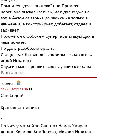
Помнится здесь "знатоки" про Промеса
негативно высказывались, мол давно уже не
тот, а Антон от звонка до звонка не только в
движении, а конструирует, добегает, отдает и
забивает!
Похоже он с Соболем суперпара атакующая в
чемпионате.
По делу разобрали бразит.
И ещё - как Литвинов выложился - сравните с
игрой Игнатова.
Хлусвич смог проявить свои лучшие качества.
Рад за него.
teorver
-
29 сен 2022 22:39
С победой!
Краткая статистика.
1.
По числу матчей за Спартак Наиль Умяров
догнал Кирилла Комбарова, Михаил Игнатов -