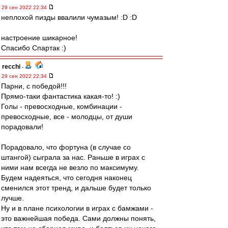
29 сен 2022 22:34
неплохой пизды ввалили чумазым! :D :D
настроение шикарное!
Спасибо Спартак :)
recchi
-
29 сен 2022 22:34
Парни, с победой!!!
Прямо-таки фантастика какая-то! :)
Голы - превосходные, комбинации -
превосходные, все - молодцы, от души
порадовали!
Порадовало, что фортуна (в случае со
штангой) сыграла за нас. Раньше в играх с
ними нам всегда не везло по максимуму.
Будем надеяться, что сегодня наконец
сменился этот тренд, и дальше будет только
лучше.
Ну и в плане психологии в играх с бамжами -
это важнейшая победа. Сами должны понять,