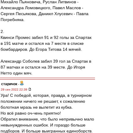
Михайло Пьяновича, Руслан Литвинов -
Александра Ломовицкого, Павел Маслов -
Сергея Песьякова, Даниил Хлусевич - Павла
Погребняка.
2.
Квинси Промес забил 91 и 92 голы за Спартак
в 191 матче и остался на 7 месте в списке
бомбардиров. До Егора Титова 14 мячей.
Александр Соболев забил 39 гол за Спартак в
87 матчах и остался на 39 месте. До Игоря
Нетто один мяч.
старичок
-
29 сен 2022 22:39
Ура! С победой, которая, правда, в турнирном
положении ничего не решает, к сожалению
болотная мразь не вылетит из кубка.
Но всё равно оч-чень приятно!
Обратил внимание, что было непривычно мало
невынужденных ошибок. И гораздо больше
подборов. И больше выигранных единоборств.