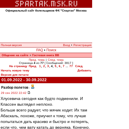
Официальный сайт болельщиков ФК "Спартак" Москва
Полная версия
Вход
•
Регистрация
FAQ
•
Поиск
Общение на сайте
Гостевая книга ВВ
»
Пред. тема
|
След. тема
Страница
4
из
77
[ Сообщений: 3817 ]
На страницу
Пред.
1
,
2
,
3
,
4
,
5
,
6
,
7
...
77
След.
Начать новую тему
Добавить
Версия для печати
01.09.2022 - 30.09.2022
Разбор полетов
-
29 сен 2022 22:42
Хлусевича сегодня как будто подменили. И
Классен выглядел неплохо.
Больше всего радует, что мячик ходит. Их там
Абаскаль, похоже, приучил к тому, что лучше
попытаться дать красиво и быстро и потерять,
если что, чем вату катать до верняка. Конечно,