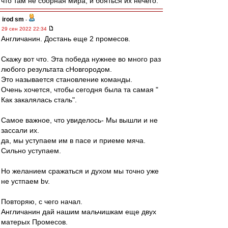
что там не сборная мира, и бояться их нечего.
irod sm
-
29 сен 2022 22:34
Англичанин. Достань еще 2 промесов.
Скажу вот что. Эта победа нужнее во много раз
любого результата сНовгородом.
Это называется становление команды.
Очень хочется, чтобы сегодня была та самая "
Как закалялась сталь".
Самое важное, что увиделось- Мы вышли и не
зассали их.
да, мы уступаем им в пасе и приеме мяча.
Сильно уступаем.
Но желанием сражаться и духом мы точно уже
не устпаем bv.
Повторяю, с чего начал.
Англичанин дай нашим мальчишкам еще двух
матерых Промесов.