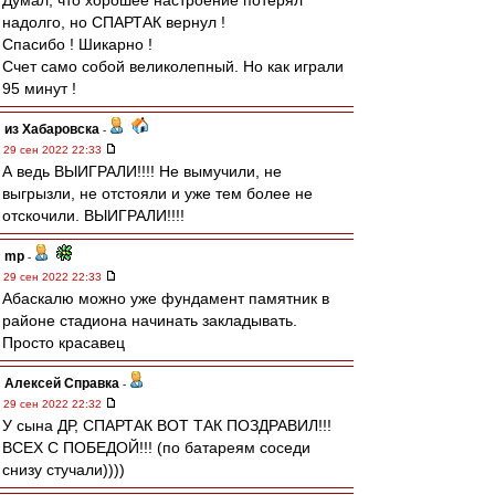
Думал, что хорошее настроение потерял
надолго, но СПАРТАК вернул !
Спасибо ! Шикарно !
Счет само собой великолепный. Но как играли
95 минут !
из Хабаровска
-
29 сен 2022 22:33
А ведь ВЫИГРАЛИ!!!! Не вымучили, не
выгрызли, не отстояли и уже тем более не
отскочили. ВЫИГРАЛИ!!!!
mp
-
29 сен 2022 22:33
Абаскалю можно уже фундамент памятник в
районе стадиона начинать закладывать.
Просто красавец
Алексей Справка
-
29 сен 2022 22:32
У сына ДР, СПАРТАК ВОТ ТАК ПОЗДРАВИЛ!!!
ВСЕХ С ПОБЕДОЙ!!! (по батареям соседи
снизу стучали))))