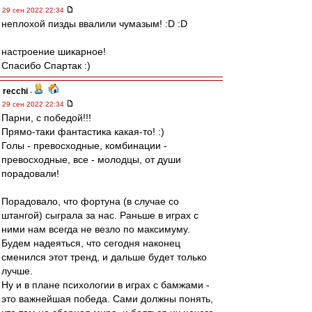
29 сен 2022 22:34
неплохой пизды ввалили чумазым! :D :D
настроение шикарное!
Спасибо Спартак :)
recchi
-
29 сен 2022 22:34
Парни, с победой!!!
Прямо-таки фантастика какая-то! :)
Голы - превосходные, комбинации -
превосходные, все - молодцы, от души
порадовали!
Порадовало, что фортуна (в случае со
штангой) сыграла за нас. Раньше в играх с
ними нам всегда не везло по максимуму.
Будем надеяться, что сегодня наконец
сменился этот тренд, и дальше будет только
лучше.
Ну и в плане психологии в играх с бамжами -
это важнейшая победа. Сами должны понять,