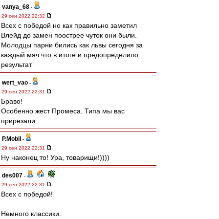
vanya_68
-
29 сен 2022 22:32
Всех с победой но как правильно заметил
Влейд до замен поострее чуток они были.
Молодцы парни бились как львы сегодня за
каждый мяч что в итоге и предопределило
результат
wert_vao
-
29 сен 2022 22:31
Браво!
Особенно жест Промеса. Типа мы вас
прирезали
P.Mobil
-
29 сен 2022 22:31
Ну наконец то! Ура, товарищи!))))
des007
-
29 сен 2022 22:31
Всех с победой!
Немного классики: