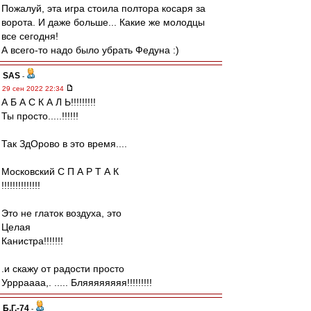
Пожалуй, эта игра стоила полтора косаря за
ворота. И даже больше... Какие же молодцы
все сегодня!
А всего-то надо было убрать Федуна :)
SAS
-
29 сен 2022 22:34
А Б А С К А Л Ь!!!!!!!!!
Ты просто.....!!!!!!
Так ЗдОрово в это время....
Московский С П А Р Т А К
!!!!!!!!!!!!!!
Это не глаток воздуха, это
Целая
Канистра!!!!!!!
.и скажу от радости просто
Уррраааа,. ..... Бляяяяяяяя!!!!!!!!!
Б.Г.-74
-