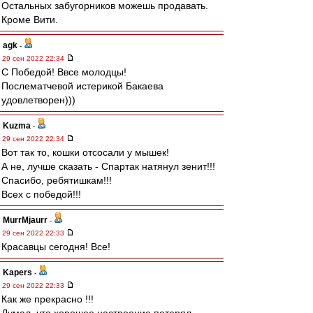
Остальных забугорников можешь продавать.
Кроме Вити.
agk
-
29 сен 2022 22:34
С Победой! Ввсе молодцы!
Послематчевой истерикой Бакаева
удовлетворен)))
Kuzma
-
29 сен 2022 22:34
Вот так то, кошки отсосали у мышек!
А не, лучше сказать - Спартак натянул зенит!!!
Спасибо, ребятишкам!!!
Всех с победой!!!
MurrMjaurr
-
29 сен 2022 22:33
Красавцы сегодня! Все!
Kapers
-
29 сен 2022 22:33
Как же прекрасно !!!