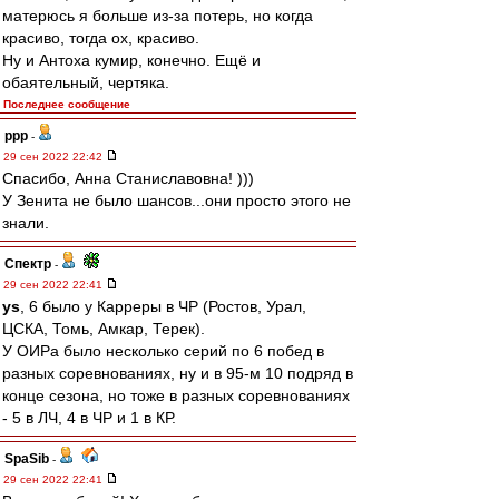
матерюсь я больше из-за потерь, но когда
красиво, тогда ох, красиво.
Ну и Антоха кумир, конечно. Ещё и
обаятельный, чертяка.
Последнее сообщение
ppp
-
29 сен 2022 22:42
Спасибо, Анна Станиславовна! )))
У Зенита не было шансов...они просто этого не
знали.
Спектр
-
29 сен 2022 22:41
ys
, 6 было у Карреры в ЧР (Ростов, Урал,
ЦСКА, Томь, Амкар, Терек).
У ОИРа было несколько серий по 6 побед в
разных соревнованиях, ну и в 95-м 10 подряд в
конце сезона, но тоже в разных соревнованиях
- 5 в ЛЧ, 4 в ЧР и 1 в КР.
SpaSib
-
29 сен 2022 22:41