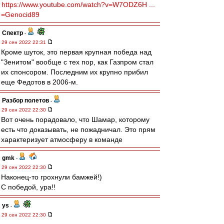
https://www.youtube.com/watch?v=W7ODZ6H ...
=Genocid89
Спектр
-
29 сен 2022 22:31
Кроме шуток, это первая крупная победа над
"Зенитом" вообще с тех пор, как Газпром стал
их спонсором. Последним их крупно прибил
еще Федотов в 2006-м.
Разбор полетов
-
29 сен 2022 22:30
Вот очень порадовало, что Шамар, которому
есть что доказывать, не пожадничал. Это прям
характеризует атмосферу в команде
gmk
-
29 сен 2022 22:30
Наконец-то грохнули бамжей!)
С победой, ура!!
ys
-
29 сен 2022 22:30