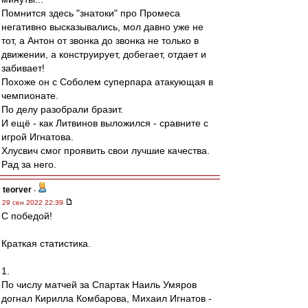
Помнится здесь "знатоки" про Промеса
негативно высказывались, мол давно уже не
тот, а Антон от звонка до звонка не только в
движении, а конструирует, добегает, отдает и
забивает!
Похоже он с Соболем суперпара атакующая в
чемпионате.
По делу разобрали бразит.
И ещё - как Литвинов выложился - сравните с
игрой Игнатова.
Хлусвич смог проявить свои лучшие качества.
Рад за него.
teorver
-
29 сен 2022 22:39
С победой!
Краткая статистика.
1.
По числу матчей за Спартак Наиль Умяров
догнал Кирилла Комбарова, Михаил Игнатов -