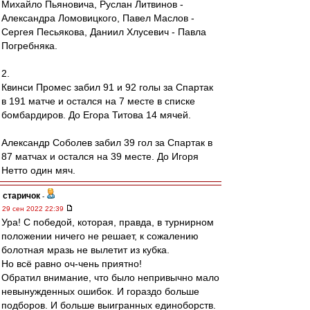
Михайло Пьяновича, Руслан Литвинов -
Александра Ломовицкого, Павел Маслов -
Сергея Песьякова, Даниил Хлусевич - Павла
Погребняка.
2.
Квинси Промес забил 91 и 92 голы за Спартак
в 191 матче и остался на 7 месте в списке
бомбардиров. До Егора Титова 14 мячей.
Александр Соболев забил 39 гол за Спартак в
87 матчах и остался на 39 месте. До Игоря
Нетто один мяч.
старичок
-
29 сен 2022 22:39
Ура! С победой, которая, правда, в турнирном
положении ничего не решает, к сожалению
болотная мразь не вылетит из кубка.
Но всё равно оч-чень приятно!
Обратил внимание, что было непривычно мало
невынужденных ошибок. И гораздо больше
подборов. И больше выигранных единоборств.