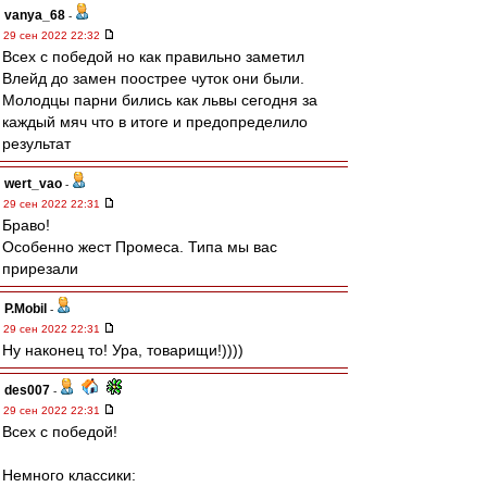
vanya_68
-
29 сен 2022 22:32
Всех с победой но как правильно заметил
Влейд до замен поострее чуток они были.
Молодцы парни бились как львы сегодня за
каждый мяч что в итоге и предопределило
результат
wert_vao
-
29 сен 2022 22:31
Браво!
Особенно жест Промеса. Типа мы вас
прирезали
P.Mobil
-
29 сен 2022 22:31
Ну наконец то! Ура, товарищи!))))
des007
-
29 сен 2022 22:31
Всех с победой!
Немного классики: