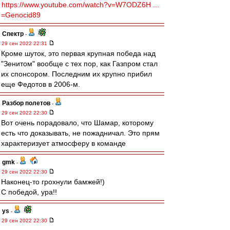
https://www.youtube.com/watch?v=W7ODZ6H ...
=Genocid89
Спектр
-
29 сен 2022 22:31
Кроме шуток, это первая крупная победа над
"Зенитом" вообще с тех пор, как Газпром стал
их спонсором. Последним их крупно прибил
еще Федотов в 2006-м.
Разбор полетов
-
29 сен 2022 22:30
Вот очень порадовало, что Шамар, которому
есть что доказывать, не пожадничал. Это прям
характеризует атмосферу в команде
gmk
-
29 сен 2022 22:30
Наконец-то грохнули бамжей!)
С победой, ура!!
ys
-
29 сен 2022 22:30