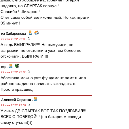
Думал, что хорошее настроение потерял
надолго, но СПАРТАК вернул !
Спасибо ! Шикарно !
Счет само собой великолепный. Но как играли
95 минут !
из Хабаровска
-
29 сен 2022 22:33
А ведь ВЫИГРАЛИ!!!! Не вымучили, не
выгрызли, не отстояли и уже тем более не
отскочили. ВЫИГРАЛИ!!!!
mp
-
29 сен 2022 22:33
Абаскалю можно уже фундамент памятник в
районе стадиона начинать закладывать.
Просто красавец
Алексей Справка
-
29 сен 2022 22:32
У сына ДР, СПАРТАК ВОТ ТАК ПОЗДРАВИЛ!!!
ВСЕХ С ПОБЕДОЙ!!! (по батареям соседи
снизу стучали))))