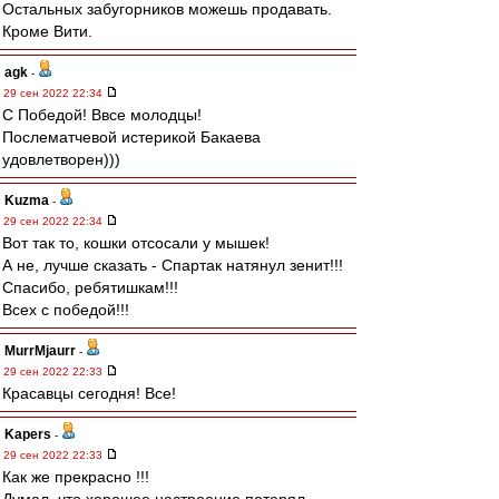
Остальных забугорников можешь продавать.
Кроме Вити.
agk
-
29 сен 2022 22:34
С Победой! Ввсе молодцы!
Послематчевой истерикой Бакаева
удовлетворен)))
Kuzma
-
29 сен 2022 22:34
Вот так то, кошки отсосали у мышек!
А не, лучше сказать - Спартак натянул зенит!!!
Спасибо, ребятишкам!!!
Всех с победой!!!
MurrMjaurr
-
29 сен 2022 22:33
Красавцы сегодня! Все!
Kapers
-
29 сен 2022 22:33
Как же прекрасно !!!