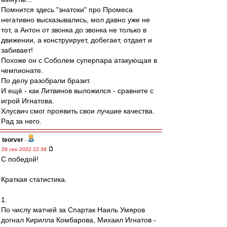
Помнится здесь "знатоки" про Промеса
негативно высказывались, мол давно уже не
тот, а Антон от звонка до звонка не только в
движении, а конструирует, добегает, отдает и
забивает!
Похоже он с Соболем суперпара атакующая в
чемпионате.
По делу разобрали бразит.
И ещё - как Литвинов выложился - сравните с
игрой Игнатова.
Хлусвич смог проявить свои лучшие качества.
Рад за него.
teorver
-
29 сен 2022 22:39
С победой!
Краткая статистика.
1.
По числу матчей за Спартак Наиль Умяров
догнал Кирилла Комбарова, Михаил Игнатов -