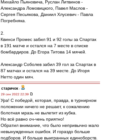
Михайло Пьяновича, Руслан Литвинов -
Александра Ломовицкого, Павел Маслов -
Сергея Песьякова, Даниил Хлусевич - Павла
Погребняка.
2.
Квинси Промес забил 91 и 92 голы за Спартак
в 191 матче и остался на 7 месте в списке
бомбардиров. До Егора Титова 14 мячей.
Александр Соболев забил 39 гол за Спартак в
87 матчах и остался на 39 месте. До Игоря
Нетто один мяч.
старичок
-
29 сен 2022 22:39
Ура! С победой, которая, правда, в турнирном
положении ничего не решает, к сожалению
болотная мразь не вылетит из кубка.
Но всё равно оч-чень приятно!
Обратил внимание, что было непривычно мало
невынужденных ошибок. И гораздо больше
подборов. И больше выигранных единоборств.