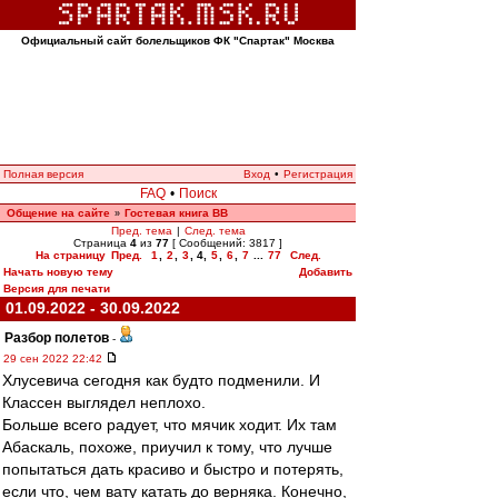
Официальный сайт болельщиков ФК "Спартак" Москва
Полная версия
Вход
•
Регистрация
FAQ
•
Поиск
Общение на сайте
Гостевая книга ВВ
»
Пред. тема
|
След. тема
Страница
4
из
77
[ Сообщений: 3817 ]
На страницу
Пред.
1
,
2
,
3
,
4
,
5
,
6
,
7
...
77
След.
Начать новую тему
Добавить
Версия для печати
01.09.2022 - 30.09.2022
Разбор полетов
-
29 сен 2022 22:42
Хлусевича сегодня как будто подменили. И
Классен выглядел неплохо.
Больше всего радует, что мячик ходит. Их там
Абаскаль, похоже, приучил к тому, что лучше
попытаться дать красиво и быстро и потерять,
если что, чем вату катать до верняка. Конечно,