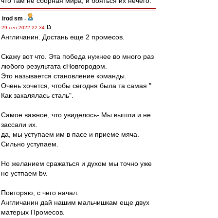
что там не сборная мира, и бояться их нечего.
irod sm
-
29 сен 2022 22:34
Англичанин. Достань еще 2 промесов.
Скажу вот что. Эта победа нужнее во много раз
любого результата сНовгородом.
Это называется становление команды.
Очень хочется, чтобы сегодня была та самая "
Как закалялась сталь".
Самое важное, что увиделось- Мы вышли и не
зассали их.
да, мы уступаем им в пасе и приеме мяча.
Сильно уступаем.
Но желанием сражаться и духом мы точно уже
не устпаем bv.
Повторяю, с чего начал.
Англичанин дай нашим мальчишкам еще двух
матерых Промесов.