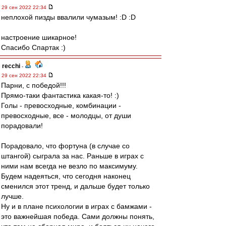
29 сен 2022 22:34
неплохой пизды ввалили чумазым! :D :D
настроение шикарное!
Спасибо Спартак :)
recchi
-
29 сен 2022 22:34
Парни, с победой!!!
Прямо-таки фантастика какая-то! :)
Голы - превосходные, комбинации -
превосходные, все - молодцы, от души
порадовали!
Порадовало, что фортуна (в случае со
штангой) сыграла за нас. Раньше в играх с
ними нам всегда не везло по максимуму.
Будем надеяться, что сегодня наконец
сменился этот тренд, и дальше будет только
лучше.
Ну и в плане психологии в играх с бамжами -
это важнейшая победа. Сами должны понять,