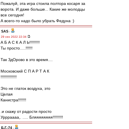
Пожалуй, эта игра стоила полтора косаря за
ворота. И даже больше... Какие же молодцы
все сегодня!
А всего-то надо было убрать Федуна :)
SAS
-
29 сен 2022 22:34
А Б А С К А Л Ь!!!!!!!!!
Ты просто.....!!!!!!
Так ЗдОрово в это время....
Московский С П А Р Т А К
!!!!!!!!!!!!!!
Это не глаток воздуха, это
Целая
Канистра!!!!!!!
.и скажу от радости просто
Уррраааа,. ..... Бляяяяяяяя!!!!!!!!!
Б.Г.-74
-