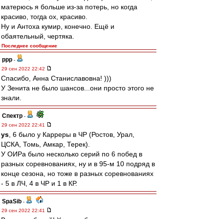
матерюсь я больше из-за потерь, но когда
красиво, тогда ох, красиво.
Ну и Антоха кумир, конечно. Ещё и
обаятельный, чертяка.
Последнее сообщение
ppp
-
29 сен 2022 22:42
Спасибо, Анна Станиславовна! )))
У Зенита не было шансов...они просто этого не
знали.
Спектр
-
29 сен 2022 22:41
ys
, 6 было у Карреры в ЧР (Ростов, Урал,
ЦСКА, Томь, Амкар, Терек).
У ОИРа было несколько серий по 6 побед в
разных соревнованиях, ну и в 95-м 10 подряд в
конце сезона, но тоже в разных соревнованиях
- 5 в ЛЧ, 4 в ЧР и 1 в КР.
SpaSib
-
29 сен 2022 22:41