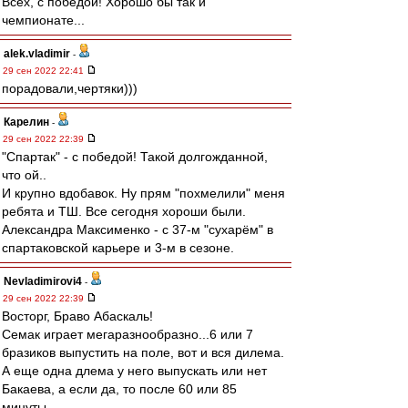
Всех, с победой! Хорошо бы так и
чемпионате...
alek.vladimir
-
29 сен 2022 22:41
порадовали,чертяки)))
Карелин
-
29 сен 2022 22:39
"Спартак" - с победой! Такой долгожданной,
что ой..
И крупно вдобавок. Ну прям "похмелили" меня
ребята и ТШ. Все сегодня хороши были.
Александра Максименко - с 37-м "сухарём" в
спартаковской карьере и 3-м в сезоне.
Nevladimirovi4
-
29 сен 2022 22:39
Восторг, Браво Абаскаль!
Семак играет мегаразнообразно...6 или 7
бразиков выпустить на поле, вот и вся дилема.
А еще одна длема у него выпускать или нет
Бакаева, а если да, то после 60 или 85
минуты...