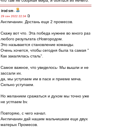
что там не сборная мира, и бояться их нечего.
irod sm
-
29 сен 2022 22:34
Англичанин. Достань еще 2 промесов.
Скажу вот что. Эта победа нужнее во много раз
любого результата сНовгородом.
Это называется становление команды.
Очень хочется, чтобы сегодня была та самая "
Как закалялась сталь".
Самое важное, что увиделось- Мы вышли и не
зассали их.
да, мы уступаем им в пасе и приеме мяча.
Сильно уступаем.
Но желанием сражаться и духом мы точно уже
не устпаем bv.
Повторяю, с чего начал.
Англичанин дай нашим мальчишкам еще двух
матерых Промесов.