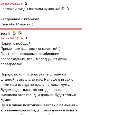
29 сен 2022 22:34
неплохой пизды ввалили чумазым! :D :D
настроение шикарное!
Спасибо Спартак :)
recchi
-
29 сен 2022 22:34
Парни, с победой!!!
Прямо-таки фантастика какая-то! :)
Голы - превосходные, комбинации -
превосходные, все - молодцы, от души
порадовали!
Порадовало, что фортуна (в случае со
штангой) сыграла за нас. Раньше в играх с
ними нам всегда не везло по максимуму.
Будем надеяться, что сегодня наконец
сменился этот тренд, и дальше будет только
лучше.
Ну и в плане психологии в играх с бамжами -
это важнейшая победа. Сами должны понять,