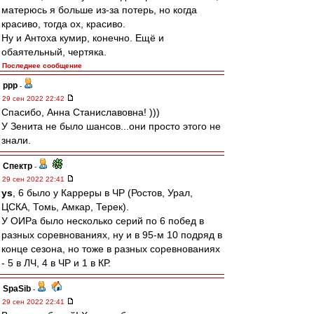
матерюсь я больше из-за потерь, но когда
красиво, тогда ох, красиво.
Ну и Антоха кумир, конечно. Ещё и
обаятельный, чертяка.
Последнее сообщение
ppp
-
29 сен 2022 22:42
Спасибо, Анна Станиславовна! )))
У Зенита не было шансов...они просто этого не
знали.
Спектр
-
29 сен 2022 22:41
ys
, 6 было у Карреры в ЧР (Ростов, Урал,
ЦСКА, Томь, Амкар, Терек).
У ОИРа было несколько серий по 6 побед в
разных соревнованиях, ну и в 95-м 10 подряд в
конце сезона, но тоже в разных соревнованиях
- 5 в ЛЧ, 4 в ЧР и 1 в КР.
SpaSib
-
29 сен 2022 22:41