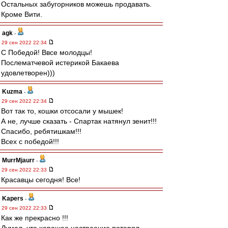
Остальных забугорников можешь продавать.
Кроме Вити.
agk
-
29 сен 2022 22:34
С Победой! Ввсе молодцы!
Послематчевой истерикой Бакаева
удовлетворен)))
Kuzma
-
29 сен 2022 22:34
Вот так то, кошки отсосали у мышек!
А не, лучше сказать - Спартак натянул зенит!!!
Спасибо, ребятишкам!!!
Всех с победой!!!
MurrMjaurr
-
29 сен 2022 22:33
Красавцы сегодня! Все!
Kapers
-
29 сен 2022 22:33
Как же прекрасно !!!