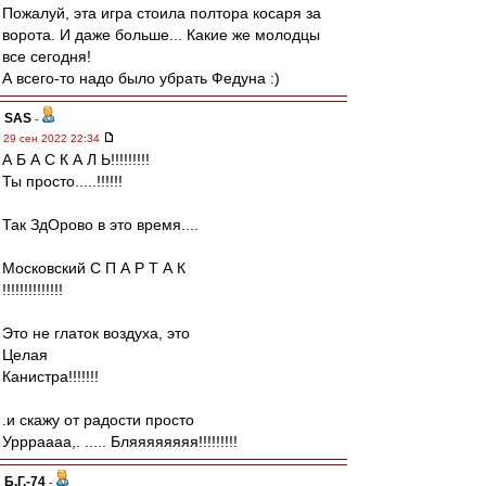
Пожалуй, эта игра стоила полтора косаря за
ворота. И даже больше... Какие же молодцы
все сегодня!
А всего-то надо было убрать Федуна :)
SAS
-
29 сен 2022 22:34
А Б А С К А Л Ь!!!!!!!!!
Ты просто.....!!!!!!
Так ЗдОрово в это время....
Московский С П А Р Т А К
!!!!!!!!!!!!!!
Это не глаток воздуха, это
Целая
Канистра!!!!!!!
.и скажу от радости просто
Уррраааа,. ..... Бляяяяяяяя!!!!!!!!!
Б.Г.-74
-