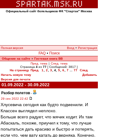
Официальный сайт болельщиков ФК "Спартак" Москва
Полная версия
Вход
•
Регистрация
FAQ
•
Поиск
Общение на сайте
Гостевая книга ВВ
»
Пред. тема
|
След. тема
Страница
4
из
77
[ Сообщений: 3817 ]
На страницу
Пред.
1
,
2
,
3
,
4
,
5
,
6
,
7
...
77
След.
Начать новую тему
Добавить
Версия для печати
01.09.2022 - 30.09.2022
Разбор полетов
-
29 сен 2022 22:42
Хлусевича сегодня как будто подменили. И
Классен выглядел неплохо.
Больше всего радует, что мячик ходит. Их там
Абаскаль, похоже, приучил к тому, что лучше
попытаться дать красиво и быстро и потерять,
если что, чем вату катать до верняка. Конечно,