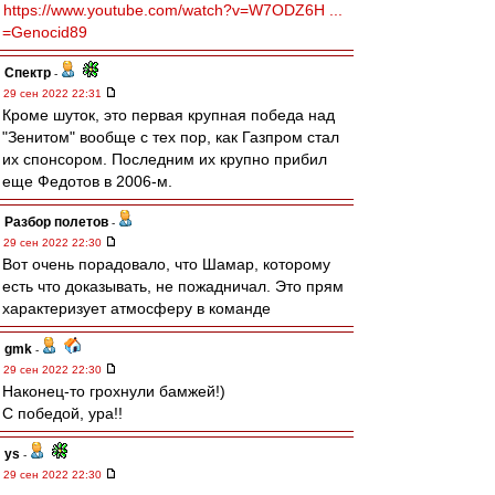
https://www.youtube.com/watch?v=W7ODZ6H ...
=Genocid89
Спектр
-
29 сен 2022 22:31
Кроме шуток, это первая крупная победа над
"Зенитом" вообще с тех пор, как Газпром стал
их спонсором. Последним их крупно прибил
еще Федотов в 2006-м.
Разбор полетов
-
29 сен 2022 22:30
Вот очень порадовало, что Шамар, которому
есть что доказывать, не пожадничал. Это прям
характеризует атмосферу в команде
gmk
-
29 сен 2022 22:30
Наконец-то грохнули бамжей!)
С победой, ура!!
ys
-
29 сен 2022 22:30