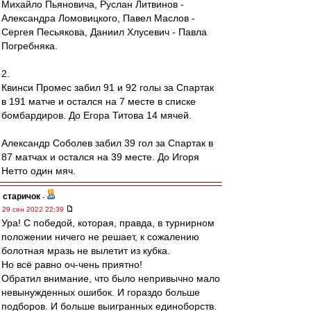
Михайло Пьяновича, Руслан Литвинов -
Александра Ломовицкого, Павел Маслов -
Сергея Песьякова, Даниил Хлусевич - Павла
Погребняка.
2.
Квинси Промес забил 91 и 92 голы за Спартак
в 191 матче и остался на 7 месте в списке
бомбардиров. До Егора Титова 14 мячей.
Александр Соболев забил 39 гол за Спартак в
87 матчах и остался на 39 месте. До Игоря
Нетто один мяч.
старичок
-
29 сен 2022 22:39
Ура! С победой, которая, правда, в турнирном
положении ничего не решает, к сожалению
болотная мразь не вылетит из кубка.
Но всё равно оч-чень приятно!
Обратил внимание, что было непривычно мало
невынужденных ошибок. И гораздо больше
подборов. И больше выигранных единоборств.