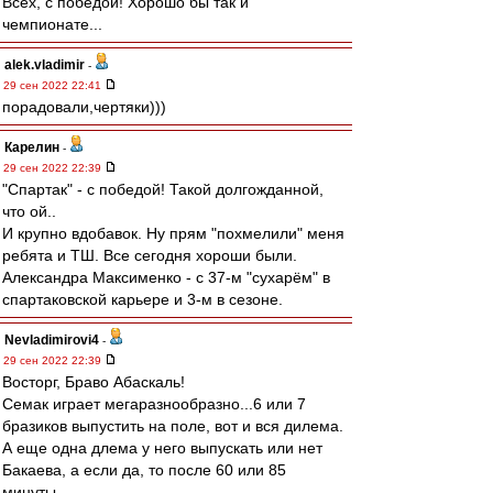
Всех, с победой! Хорошо бы так и
чемпионате...
alek.vladimir
-
29 сен 2022 22:41
порадовали,чертяки)))
Карелин
-
29 сен 2022 22:39
"Спартак" - с победой! Такой долгожданной,
что ой..
И крупно вдобавок. Ну прям "похмелили" меня
ребята и ТШ. Все сегодня хороши были.
Александра Максименко - с 37-м "сухарём" в
спартаковской карьере и 3-м в сезоне.
Nevladimirovi4
-
29 сен 2022 22:39
Восторг, Браво Абаскаль!
Семак играет мегаразнообразно...6 или 7
бразиков выпустить на поле, вот и вся дилема.
А еще одна длема у него выпускать или нет
Бакаева, а если да, то после 60 или 85
минуты...