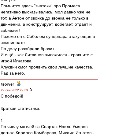
Помнится здесь "знатоки" про Промеса
негативно высказывались, мол давно уже не
тот, а Антон от звонка до звонка не только в
движении, а конструирует, добегает, отдает и
забивает!
Похоже он с Соболем суперпара атакующая в
чемпионате.
По делу разобрали бразит.
И ещё - как Литвинов выложился - сравните с
игрой Игнатова.
Хлусвич смог проявить свои лучшие качества.
Рад за него.
teorver
-
29 сен 2022 22:39
С победой!
Краткая статистика.
1.
По числу матчей за Спартак Наиль Умяров
догнал Кирилла Комбарова, Михаил Игнатов -