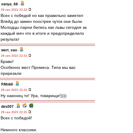
vanya_68
-
29 сен 2022 22:32
Всех с победой но как правильно заметил
Влейд до замен поострее чуток они были.
Молодцы парни бились как львы сегодня за
каждый мяч что в итоге и предопределило
результат
wert_vao
-
29 сен 2022 22:31
Браво!
Особенно жест Промеса. Типа мы вас
прирезали
P.Mobil
-
29 сен 2022 22:31
Ну наконец то! Ура, товарищи!))))
des007
-
29 сен 2022 22:31
Всех с победой!
Немного классики: