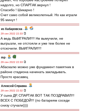
Думал, что хорошее настроение потерял
надолго, но СПАРТАК вернул !
Спасибо ! Шикарно !
Счет само собой великолепный. Но как играли
95 минут !
из Хабаровска
-
29 сен 2022 22:33
А ведь ВЫИГРАЛИ!!!! Не вымучили, не
выгрызли, не отстояли и уже тем более не
отскочили. ВЫИГРАЛИ!!!!
mp
-
29 сен 2022 22:33
Абаскалю можно уже фундамент памятник в
районе стадиона начинать закладывать.
Просто красавец
Алексей Справка
-
29 сен 2022 22:32
У сына ДР, СПАРТАК ВОТ ТАК ПОЗДРАВИЛ!!!
ВСЕХ С ПОБЕДОЙ!!! (по батареям соседи
снизу стучали))))