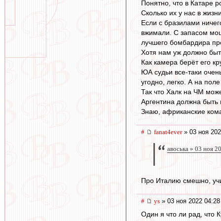
Понятно, что в Катаре р
Сколько их у нас в жиз
Если с бразилами ничего
вжимали. С запасом мощ
лучшего бомбардира про
Хотя нам уж должно быть
Как камера берёт его кр
ЮА судьи все-таки очен
угодно, легко. А на пол
Так что Халк на ЧМ може
Аргентина должна быть 
Знаю, африканские кома
#
fanat4ever
» 03 ноя 202
авоська » 03 ноя 2
Про Италию смешно, учи
#
ys
» 03 ноя 2022 04:28
Один я что ли рад, что 