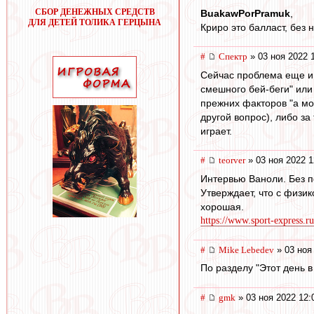
СБОР ДЕНЕЖНЫХ СРЕДСТВ
BuakawPorPramuk
,
ДЛЯ ДЕТЕЙ ТОЛИКА ГЕРЦЫНА
Криро это балласт, без 
#
Спектр
» 03 ноя 2022 
Сейчас проблема еще и 
смешного бей-беги" или 
прежних факторов "а мож
другой вопрос), либо за
играет.
#
teorver
» 03 ноя 2022 1
Интервью Ваноли. Без п
Утверждает, что с физи
хорошая.
https://www.sport-express.ru
#
Mike Lebedev
» 03 ноя
По разделу "Этот день в
#
gmk
» 03 ноя 2022 12: