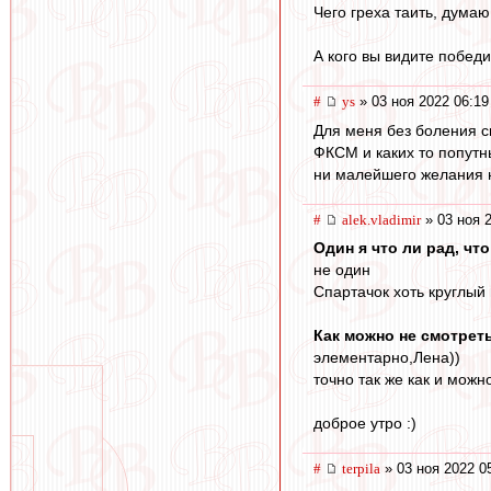
Чего греха таить, думаю
А кого вы видите побе
#
ys
» 03 ноя 2022 06:19
Для меня без боления сп
ФКСМ и каких то попутн
ни малейшего желания не
#
alek.vladimir
» 03 ноя 
Один я что ли рад, чт
не один
Спартачок хоть круглый 
Как можно не смотрет
элементарно,Лена))
точно так же как и мож
доброе утро :)
#
terpila
» 03 ноя 2022 0