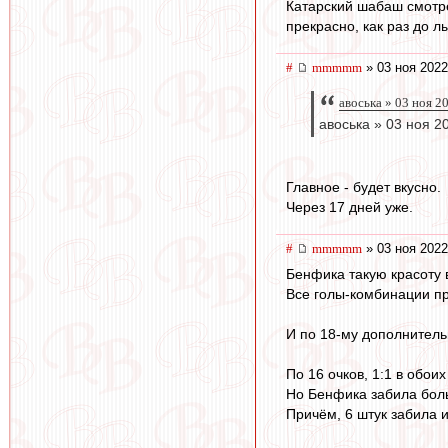
Катарский шабаш смотре
прекрасно, как раз до л
#
mmmmm
» 03 ноя 2022
авоська » 03 ноя 2
авоська » 03 ноя 2
Главное - будет вкусно.
Через 17 дней уже.
#
mmmmm
» 03 ноя 2022
Бенфика такую красоту 
Все голы-комбинации п
И по 18-му дополнитель
По 16 очков, 1:1 в обои
Но Бенфика забила бол
Причём, 6 штук забила 