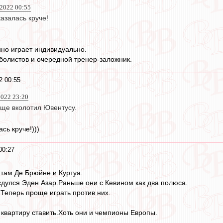
2022 00:55
азалась круче!
но играет индивидуально.
олистов и очередной тренер-заложник.
2 00:55
022 23:20
ще вколотил Ювентусу.
сь круче!)))
00:27
 там Де Брюйне и Куртуа.
дулся Эден Азар.Раньше они с Кевином как два полюса.
.Теперь проще играть против них.
квартиру ставить.Хоть они и чемпионы Европы.