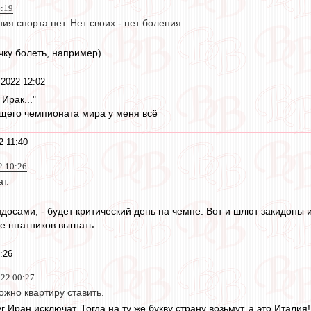
6:19
ия спорта нет. Нет своих - нет боления.
чку болеть, например)
 2022 12:02
Ирак..."
щего чемпионата мира у меня всё
2 11:40
2 10:26
т.
индосами, - будет критический день на чемпе. Вот и шлют закидоны
е штатников выгнать...
:26
022 00:27
жно квартиру ставить.
г Иран исключат. Тогда на ту же букву страну возьмут, а это Италия