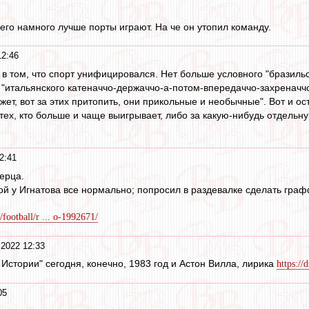
него намного лучше порты играют. На че он утопил команду.
12:46
в том, что спорт унифицировался. Нет больше условного "бразильск
"итальянского катеначчо-держаччо-а-потом-впередаччо-захреначчо"
ет, вот за этих притопить, они прикольные и необычные". Вот и ост
 тех, кто больше и чаще выигрывает, либо за какую-нибудь отдельну
2:41
ерца.
кой у Игнатова все нормально; попросил в раздевалке сделать гра
/football/r ... o-1992671/
 2022 12:33
 Истории" сегодня, конечно, 1983 год и Астон Вилла, лирика
https://
05