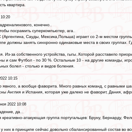
сть квартира.
 10:20
адреналинового, конечно..
тобы посрамить суперкомпьютер, ага..
С (Аргентина, Сауды, Мексика,Польша) играет со 2-м местом группы
ппе должны занять синхронно одинаковые места в своих группах. Г
я. Из-за собственного устройства, гыгы..Которой расставило приор
ны и сам Футбол - по 30 %. Остальные 10 - на другие команды, иг
ьных болел - столько и видов боления.
2022 10:15
то явного, а вообще фаворита. Много равных команд, с равными ша
ны Англия и Испания, которая уже далеко не фаворит, Дания, афр
ноя 2022 10:08
дение, да...
 креативно-атакующая группа португальцев: Бруну, Бернарду, Фели
о у них в принципе сейчас довольно сбалансированный состав во вс