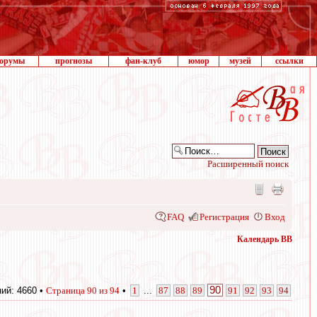
орумы
прогнозы
фан-клуб
юмор
музей
ссылки
Расширенный поиск
FAQ
Регистрация
Вход
Календарь ВВ
90
ий: 4660 •
Страница
90
из
94
•
1
...
87
88
89
91
92
93
94