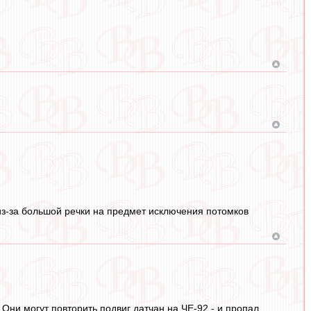
 из-за большой речки на предмет исключения потомков
! Они могут повторить подвиг датчан на ЧЕ-92 - и пропал