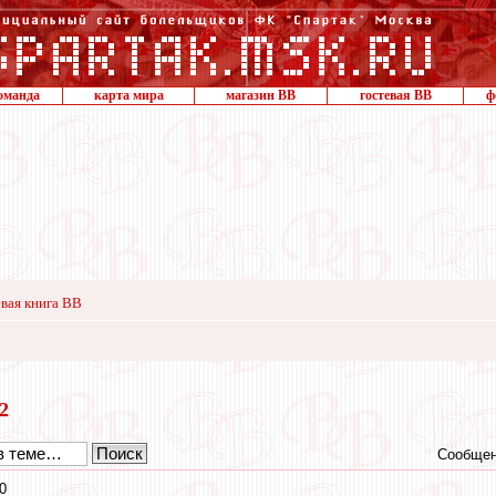
оманда
карта мира
магазин ВВ
гостевая ВВ
ф
вая книга ВВ
22
Сообщен
0