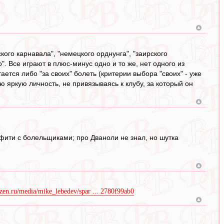
ого карнавала", "немецкого орднунга", "заирского
. Все играют в плюс-минус одно и то же, нет одного из
ается либо "за своих" болеть (критерии выбора "своих" - уже
ю яркую личность, не привязываясь к клубу, за который он
ффити с болельщиками; про Дваноли не знал, но шутка
dzen.ru/media/mike_lebedev/spar ... 2780f99ab0