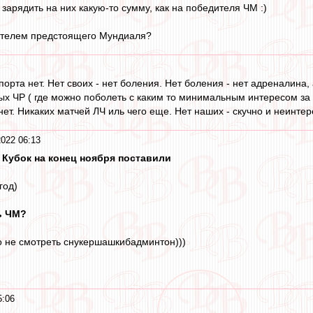
 зарядить на них какую-то сумму, как на победителя ЧМ :)
дителем предстоящего Мундиаля?
орта нет. Нет своих - нет боления. Нет боления - нет адреналина, 
ых ЧР ( где можно поболеть с каким то минимальным интересом за 
т. Никаких матчей ЛЧ иль чего еще. Нет наших - скучно и неинтере
2022 06:13
о Кубок на конец ноября поставили
год)
ь ЧМ?
но не смотреть снукершашкибадминтон)))
5:06