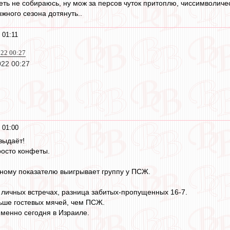
ть не собираюсь, ну мож за персов чуток притоплю, чиссимволическ
ыжного сезона дотянуть..
 01:11
022 00:27
022 00:27
 01:00
выдаёт!
росто конфеты.
ному показателю выигрывает группу у ПСЖ.
х личных встречах, разница забитых-пропущенных 16-7.
ьше гостевых мячей, чем ПСЖ.
именно сегодня в Израиле.