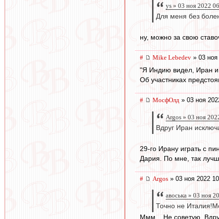
ys » 03 ноя 2022 0
Для меня без болен
ну, можно за свою ставо
#
Mike Lebedev
» 03 ноя
"Я Индию видел, Иран и 
Об участниках предстоя
#
МосфОлд
» 03 ноя 202
Argos » 03 ноя 202
Вдруг Иран исключа
29-го Ирану играть с п
Дария. По мне, так лучш
#
Argos
» 03 ноя 2022 10
авоська » 03 ноя 2
Точно не Италия!Мо
Ммм... Не советую. Вдру