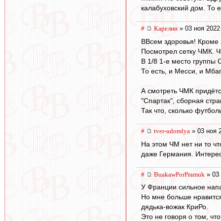
калабуховский дом. То е
#
Карелин
» 03 ноя 2022
ВВсем здоровья! Кроме 
Посмотрел сетку ЧМК. Ч
В 1/8 1-е место группы 
То есть, и Месси, и Мба
А смотреть ЧМК придётс
"Спартак", сборная стра
Так что, сколько футбол
#
tver-udomlya
» 03 ноя 
На этом ЧМ нет ни то ч
даже Германия. Интерес
#
BuakawPorPramuk
» 03 
У Франции сильное напа
Но мне больше нравится
дядька-вожак КриРо.
Это не говоря о том, чт