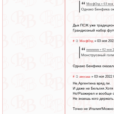
МосфОлд » 03 ноя 
Однако Бенфика ок
Дык ПСЖ уже традицион
Грандиозный набор футб
#
МосфОлд
» 03 ноя 202
mmmmm » 02 ноя 2
Монструозный голи
Однако Бенфика оказала
#
авоська
» 03 ноя 2022 
Не,Аргентина вряд ли.
И даже не Бельгия.Хотя
Но!Разжирел и вообще с
Не знаешь кого держать
Точно не Италия!Можно 