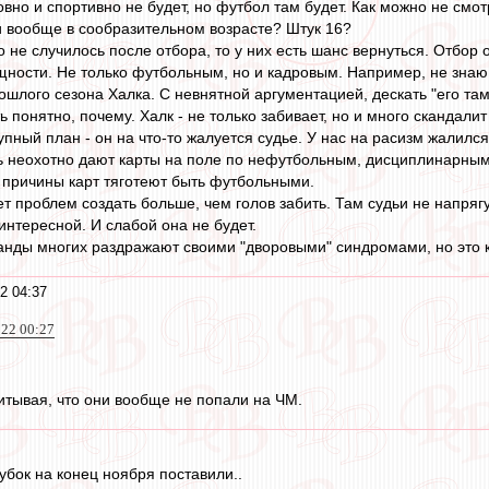
овно и спортивно не будет, но футбол там будет. Как можно не смо
ни вообще в сообразительном возрасте? Штук 16?
 не случилось после отбора, то у них есть шанс вернуться. Отбор о
ности. Не только футбольным, но и кадровым. Например, не знаю, 
шлого сезона Халка. С невнятной аргументацией, дескать "его там 
 понятно, почему. Халк - не только забивает, но и много скандалит
упный план - он на что-то жалуется судье. У нас на расизм жалился
ь неохотно дают карты на поле по нефутбольным, дисциплинарным 
е причины карт тяготеют быть футбольными.
т проблем создать больше, чем голов забить. Там судьи не напряг
интересной. И слабой она не будет.
нды многих раздражают своими "дворовыми" синдромами, но это ка
2 04:37
022 00:27
тывая, что они вообще не попали на ЧМ.
Кубок на конец ноября поставили..