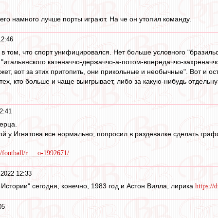
него намного лучше порты играют. На че он утопил команду.
12:46
в том, что спорт унифицировался. Нет больше условного "бразильск
"итальянского катеначчо-держаччо-а-потом-впередаччо-захреначчо"
ет, вот за этих притопить, они прикольные и необычные". Вот и ост
 тех, кто больше и чаще выигрывает, либо за какую-нибудь отдельну
2:41
ерца.
кой у Игнатова все нормально; попросил в раздевалке сделать гра
/football/r ... o-1992671/
 2022 12:33
 Истории" сегодня, конечно, 1983 год и Астон Вилла, лирика
https://
05