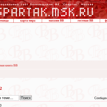
оманда
карта мира
магазин ВВ
гостевая ВВ
ф
вая книга ВВ
22
Сообщен
0