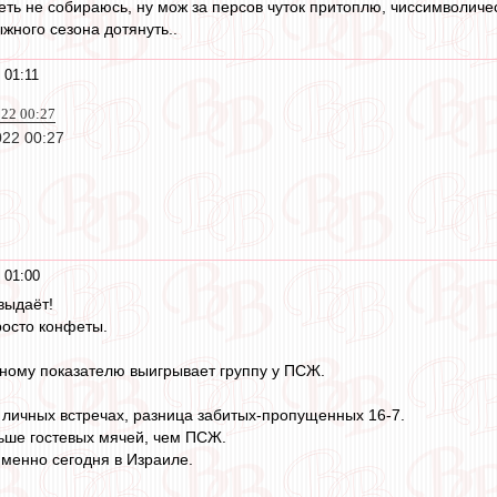
ть не собираюсь, ну мож за персов чуток притоплю, чиссимволическ
ыжного сезона дотянуть..
 01:11
022 00:27
022 00:27
 01:00
выдаёт!
росто конфеты.
ному показателю выигрывает группу у ПСЖ.
х личных встречах, разница забитых-пропущенных 16-7.
ьше гостевых мячей, чем ПСЖ.
именно сегодня в Израиле.