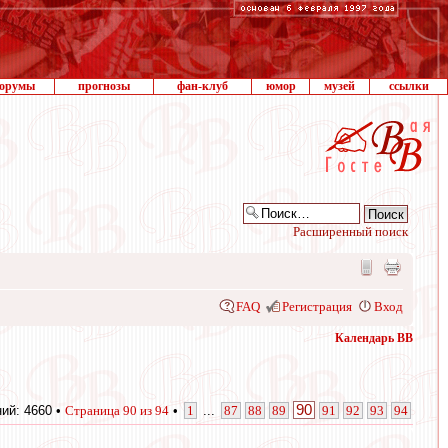
орумы
прогнозы
фан-клуб
юмор
музей
ссылки
Расширенный поиск
FAQ
Регистрация
Вход
Календарь ВВ
90
ий: 4660 •
Страница
90
из
94
•
1
...
87
88
89
91
92
93
94