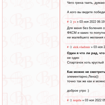
Чего греха таить, думаю
А кого вы видите побе
#
ys
» 03 ноя 2022 06:19
Для меня без боления сп
ФКСМ и каких то попутн
ни малейшего желания не
#
alek.vladimir
» 03 ноя 
Один я что ли рад, чт
не один
Спартачок хоть круглый 
Как можно не смотрет
элементарно,Лена))
точно так же как и мож
доброе утро :)
#
terpila
» 03 ноя 2022 0