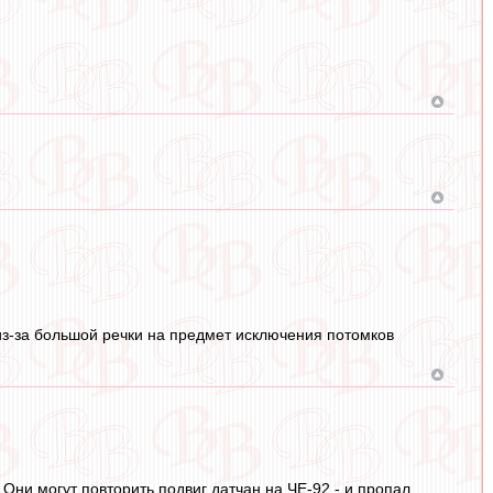
 из-за большой речки на предмет исключения потомков
! Они могут повторить подвиг датчан на ЧЕ-92 - и пропал