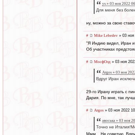
ys » 03 ноя 2022 0
Для меня без болен
ну, можно за свою ставо
#
Mike Lebedev
» 03 ноя
"Я Индию видел, Иран и 
Об участниках предстоя
#
МосфОлд
» 03 ноя 202
Argos » 03 ноя 202
Вдруг Иран исключа
29-го Ирану играть с п
Дария. По мне, так лучш
#
Argos
» 03 ноя 2022 10
авоська » 03 ноя 2
Точно не Италия!Мо
Ммм... Не советую. Вдру