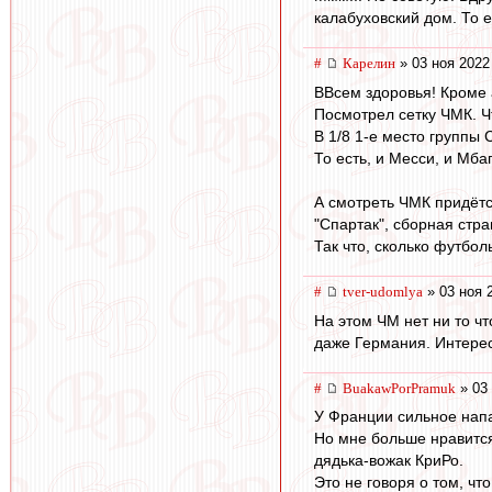
калабуховский дом. То е
#
Карелин
» 03 ноя 2022
ВВсем здоровья! Кроме 
Посмотрел сетку ЧМК. Ч
В 1/8 1-е место группы 
То есть, и Месси, и Мба
А смотреть ЧМК придётс
"Спартак", сборная стра
Так что, сколько футбол
#
tver-udomlya
» 03 ноя 
На этом ЧМ нет ни то ч
даже Германия. Интерес
#
BuakawPorPramuk
» 03 
У Франции сильное напа
Но мне больше нравится
дядька-вожак КриРо.
Это не говоря о том, чт