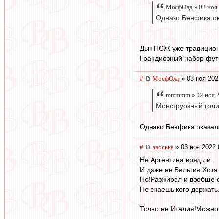
МосфОлд » 03 ноя 
Однако Бенфика ок
Дык ПСЖ уже традицион
Грандиозный набор футб
#
МосфОлд
» 03 ноя 202
mmmmm » 02 ноя 2
Монструозный голи
Однако Бенфика оказала
#
авоська
» 03 ноя 2022 
Не,Аргентина вряд ли.
И даже не Бельгия.Хотя
Но!Разжирел и вообще с
Не знаешь кого держать
Точно не Италия!Можно 