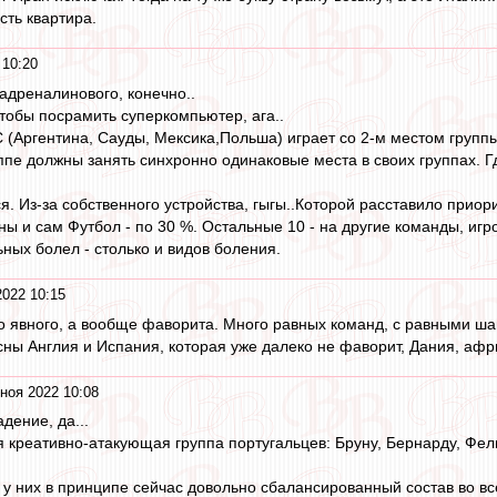
сть квартира.
 10:20
адреналинового, конечно..
тобы посрамить суперкомпьютер, ага..
С (Аргентина, Сауды, Мексика,Польша) играет со 2-м местом группы
ппе должны занять синхронно одинаковые места в своих группах. Г
я. Из-за собственного устройства, гыгы..Которой расставило приор
ны и сам Футбол - по 30 %. Остальные 10 - на другие команды, иг
ьных болел - столько и видов боления.
2022 10:15
то явного, а вообще фаворита. Много равных команд, с равными ша
ны Англия и Испания, которая уже далеко не фаворит, Дания, афр
ноя 2022 10:08
дение, да...
 креативно-атакующая группа португальцев: Бруну, Бернарду, Фели
о у них в принципе сейчас довольно сбалансированный состав во вс