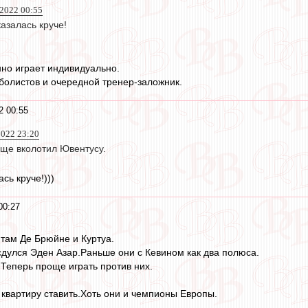
2022 00:55
азалась круче!
но играет индивидуально.
олистов и очередной тренер-заложник.
2 00:55
022 23:20
ще вколотил Ювентусу.
сь круче!)))
00:27
 там Де Брюйне и Куртуа.
дулся Эден Азар.Раньше они с Кевином как два полюса.
.Теперь проще играть против них.
квартиру ставить.Хоть они и чемпионы Европы.