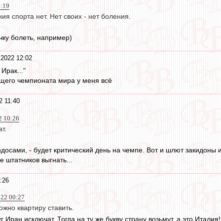
6:19
ия спорта нет. Нет своих - нет боления.
чку болеть, например)
 2022 12:02
Ирак..."
щего чемпионата мира у меня всё
2 11:40
2 10:26
т.
индосами, - будет критический день на чемпе. Вот и шлют закидоны
е штатников выгнать...
:26
022 00:27
жно квартиру ставить.
г Иран исключат. Тогда на ту же букву страну возьмут, а это Италия