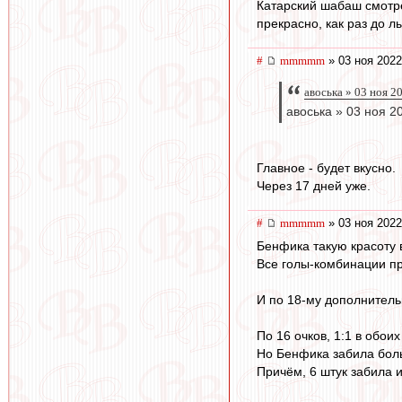
Катарский шабаш смотре
прекрасно, как раз до л
#
mmmmm
» 03 ноя 2022
авоська » 03 ноя 2
авоська » 03 ноя 2
Главное - будет вкусно.
Через 17 дней уже.
#
mmmmm
» 03 ноя 2022
Бенфика такую красоту 
Все голы-комбинации п
И по 18-му дополнитель
По 16 очков, 1:1 в обои
Но Бенфика забила бол
Причём, 6 штук забила 