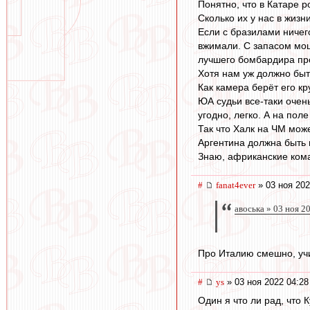
Понятно, что в Катаре р
Сколько их у нас в жиз
Если с бразилами ничего
вжимали. С запасом мощ
лучшего бомбардира про
Хотя нам уж должно быть
Как камера берёт его кр
ЮА судьи все-таки очен
угодно, легко. А на пол
Так что Халк на ЧМ може
Аргентина должна быть 
Знаю, африканские кома
#
fanat4ever
» 03 ноя 202
авоська » 03 ноя 2
Про Италию смешно, учи
#
ys
» 03 ноя 2022 04:28
Один я что ли рад, что 