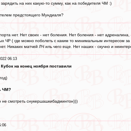
 зарядить на них какую-то сумму, как на победителя ЧМ :)
дителем предстоящего Мундиаля?
орта нет. Нет своих - нет боления. Нет боления - нет адреналина, 
ых ЧР ( где можно поболеть с каким то минимальным интересом за 
т. Никаких матчей ЛЧ иль чего еще. Нет наших - скучно и неинтере
2022 06:13
о Кубок на конец ноября поставили
год)
ь ЧМ?
но не смотреть снукершашкибадминтон)))
5:06