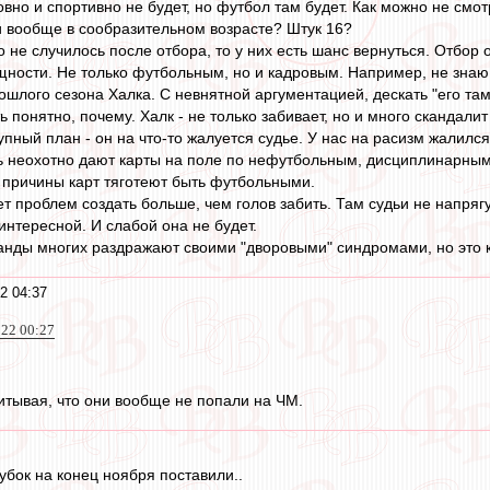
овно и спортивно не будет, но футбол там будет. Как можно не смо
ни вообще в сообразительном возрасте? Штук 16?
 не случилось после отбора, то у них есть шанс вернуться. Отбор о
ности. Не только футбольным, но и кадровым. Например, не знаю, 
шлого сезона Халка. С невнятной аргументацией, дескать "его там 
 понятно, почему. Халк - не только забивает, но и много скандалит
упный план - он на что-то жалуется судье. У нас на расизм жалился
ь неохотно дают карты на поле по нефутбольным, дисциплинарным 
е причины карт тяготеют быть футбольными.
т проблем создать больше, чем голов забить. Там судьи не напряг
интересной. И слабой она не будет.
нды многих раздражают своими "дворовыми" синдромами, но это ка
2 04:37
022 00:27
тывая, что они вообще не попали на ЧМ.
Кубок на конец ноября поставили..