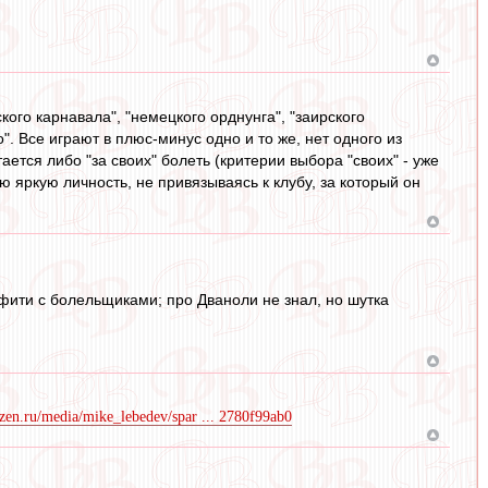
ого карнавала", "немецкого орднунга", "заирского
. Все играют в плюс-минус одно и то же, нет одного из
ается либо "за своих" болеть (критерии выбора "своих" - уже
ю яркую личность, не привязываясь к клубу, за который он
ффити с болельщиками; про Дваноли не знал, но шутка
dzen.ru/media/mike_lebedev/spar ... 2780f99ab0