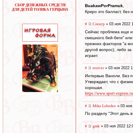
СБОР ДЕНЕЖНЫХ СРЕДСТВ
BuakawPorPramuk
,
ДЛЯ ДЕТЕЙ ТОЛИКА ГЕРЦЫНА
Криро это балласт, без 
#
Спектр
» 03 ноя 2022 
Сейчас проблема еще и 
смешного бей-беги" или 
прежних факторов "а мож
другой вопрос), либо за
играет.
#
teorver
» 03 ноя 2022 1
Интервью Ваноли. Без п
Утверждает, что с физи
хорошая.
https://www.sport-express.ru
#
Mike Lebedev
» 03 ноя
По разделу "Этот день в
#
gmk
» 03 ноя 2022 12: