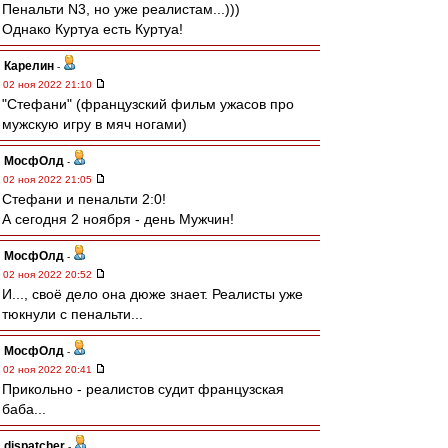
Пенальти N3, но уже реалистам...)))
Однако Куртуа есть Куртуа!
Карелин
-
02 ноя 2022 21:10
"Стефани" (французский фильм ужасов про
мужскую игру в мяч ногами)
МосфОлд
-
02 ноя 2022 21:05
Стефани и пенальти 2:0!
А сегодня 2 ноября - день Мужчин!
МосфОлд
-
02 ноя 2022 20:52
И..., своё дело она дюже знает. Реалисты уже
тюкнули с пенальти...
МосфОлд
-
02 ноя 2022 20:41
Прикольно - реалистов судит французская
баба...
dispatcher
-