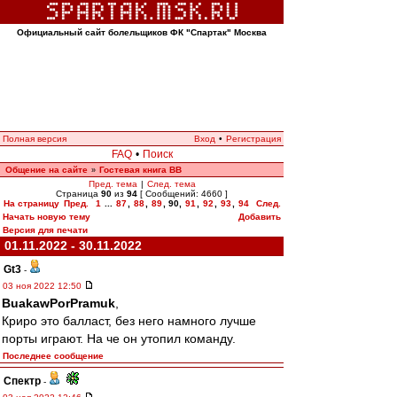
Официальный сайт болельщиков ФК "Спартак" Москва
Полная версия
Вход
•
Регистрация
FAQ
•
Поиск
Общение на сайте
Гостевая книга ВВ
»
Пред. тема
|
След. тема
Страница
90
из
94
[ Сообщений: 4660 ]
На страницу
Пред.
1
...
87
,
88
,
89
,
90
,
91
,
92
,
93
,
94
След.
Начать новую тему
Добавить
Версия для печати
01.11.2022 - 30.11.2022
Gt3
-
03 ноя 2022 12:50
BuakawPorPramuk
,
Криро это балласт, без него намного лучше
порты играют. На че он утопил команду.
Последнее сообщение
Спектр
-