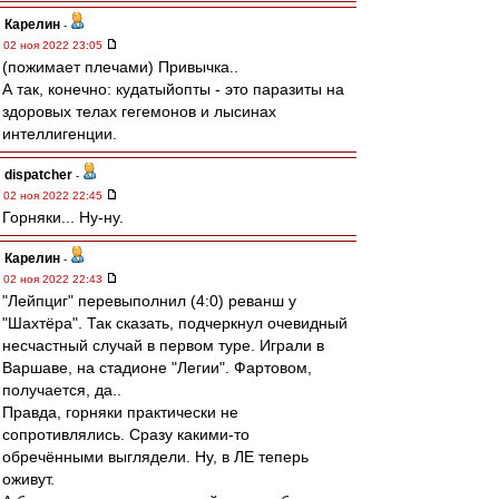
Карелин
-
02 ноя 2022 23:05
(пожимает плечами) Привычка..
А так, конечно: кудатыйопты - это паразиты на
здоровых телах гегемонов и лысинах
интеллигенции.
dispatcher
-
02 ноя 2022 22:45
Горняки... Ну-ну.
Карелин
-
02 ноя 2022 22:43
"Лейпциг" перевыполнил (4:0) реванш у
"Шахтёра". Так сказать, подчеркнул очевидный
несчастный случай в первом туре. Играли в
Варшаве, на стадионе "Легии". Фартовом,
получается, да..
Правда, горняки практически не
сопротивлялись. Сразу какими-то
обречёнными выглядели. Ну, в ЛЕ теперь
оживут.