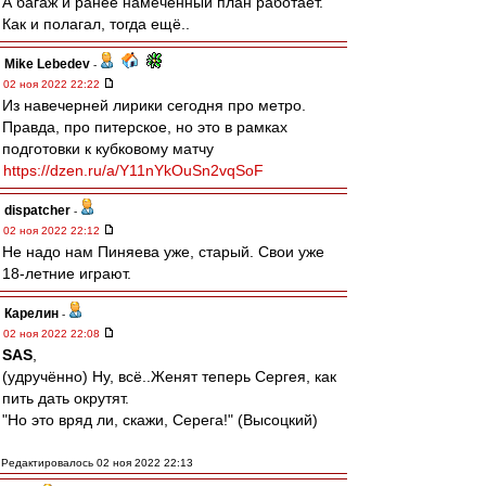
А багаж и ранее намеченный план работает.
Как и полагал, тогда ещё..
Mike Lebedev
-
02 ноя 2022 22:22
Из навечерней лирики сегодня про метро.
Правда, про питерское, но это в рамках
подготовки к кубковому матчу
https://dzen.ru/a/Y11nYkOuSn2vqSoF
dispatcher
-
02 ноя 2022 22:12
Не надо нам Пиняева уже, старый. Свои уже
18-летние играют.
Карелин
-
02 ноя 2022 22:08
SAS
,
(удручённо) Ну, всё..Женят теперь Сергея, как
пить дать окрутят.
"Но это вряд ли, скажи, Серега!" (Высоцкий)
Редактировалось 02 ноя 2022 22:13