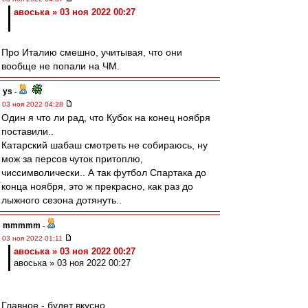
авоська » 03 ноя 2022 00:27
Про Италию смешно, учитывая, что они
вообще не попали на ЧМ.
ys
-
03 ноя 2022 04:28
Один я что ли рад, что Кубок на конец ноября
поставили..
Катарский шабаш смотреть не собираюсь, ну
мож за персов чуток притоплю,
чиссимволически.. А так футбол Спартака до
конца ноября, это ж прекрасно, как раз до
лыжного сезона дотянуть..
mmmmm
-
03 ноя 2022 01:11
авоська » 03 ноя 2022 00:27
авоська » 03 ноя 2022 00:27
Главное - будет вкусно.