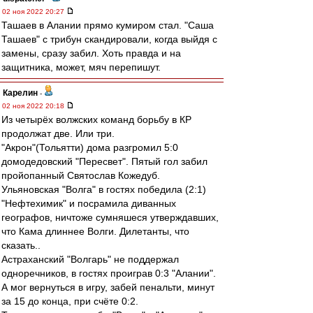
02 ноя 2022 20:27
Ташаев в Алании прямо кумиром стал. "Саша
Ташаев" с трибун скандировали, когда выйдя с
замены, сразу забил. Хоть правда и на
защитника, может, мяч перепишут.
Карелин
-
02 ноя 2022 20:18
Из четырёх волжских команд борьбу в КР
продолжат две. Или три.
"Акрон"(Тольятти) дома разгромил 5:0
домодедовский "Пересвет". Пятый гол забил
пройопанный Святослав Кожедуб.
Ульяновская "Волга" в гостях победила (2:1)
"Нефтехимик" и посрамила диванных
географов, ничтоже сумняшеся утверждавших,
что Кама длиннее Волги. Дилетанты, что
сказать..
Астраханский "Волгарь" не поддержал
одноречников, в гостях проиграв 0:3 "Алании".
А мог вернуться в игру, забей пенальти, минут
за 15 до конца, при счёте 0:2.