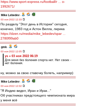
https://www.sport-express.ru/football/r ... o-
1992671/
Mike Lebedev
-
03 ноя 2022 12:33
По разделу "Этот день в Истории" сегодня,
конечно, 1983 год и Астон Вилла, лирика
https://dzen.ru/media/mike_lebedev/spar ...
2780f99ab0
gmk
-
03 ноя 2022 12:05
ys » 03 ноя 2022 06:19
Для меня без боления спорта нет. Нет своих -
нет боления.
ну, можно за свою ставочку болеть, например)
Mike Lebedev
-
03 ноя 2022 12:02
"Я Индию видел, Иран и Ирак..."
Об участниках предстоящего чемпионата мира
у меня всё