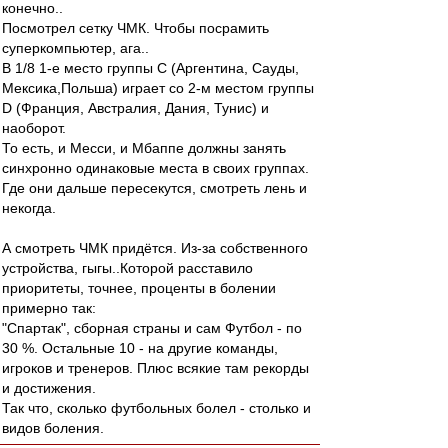
конечно..
Посмотрел сетку ЧМК. Чтобы посрамить
суперкомпьютер, ага..
В 1/8 1-е место группы С (Аргентина, Сауды,
Мексика,Польша) играет со 2-м местом группы
D (Франция, Австралия, Дания, Тунис) и
наоборот.
То есть, и Месси, и Мбаппе должны занять
синхронно одинаковые места в своих группах.
Где они дальше пересекутся, смотреть лень и
некогда.
А смотреть ЧМК придётся. Из-за собственного
устройства, гыгы..Которой расставило
приоритеты, точнее, проценты в болении
примерно так:
"Спартак", сборная страны и сам Футбол - по
30 %. Остальные 10 - на другие команды,
игроков и тренеров. Плюс всякие там рекорды
и достижения.
Так что, сколько футбольных болел - столько и
видов боления.