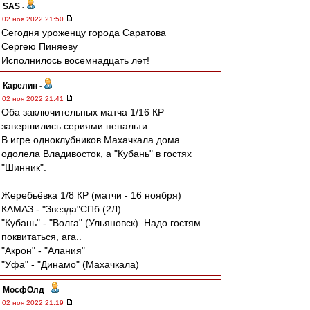
SAS
-
02 ноя 2022 21:50
Сегодня уроженцу города Саратова
Сергею Пиняеву
Исполнилось восемнадцать лет!
Карелин
-
02 ноя 2022 21:41
Оба заключительных матча 1/16 КР
завершились сериями пенальти.
В игре одноклубников Махачкала дома
одолела Владивосток, а "Кубань" в гостях
"Шинник".
Жеребьёвка 1/8 КР (матчи - 16 ноября)
КАМАЗ - "Звезда"СПб (2Л)
"Кубань" - "Волга" (Ульяновск). Надо гостям
поквитаться, ага..
"Акрон" - "Алания"
"Уфа" - "Динамо" (Махачкала)
МосфОлд
-
02 ноя 2022 21:19