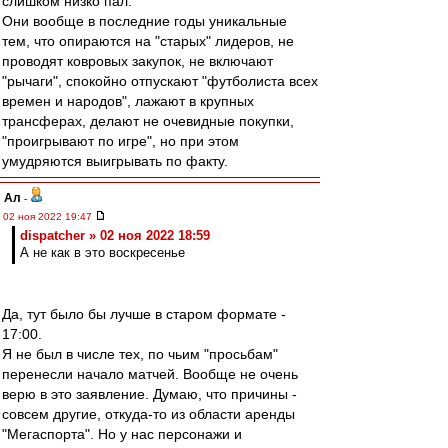
слишком низко пал.
Они вообще в последние годы уникальные
тем, что опираются на "старых" лидеров, не
проводят ковровых закупок, не включают
"рычаги", спокойно отпускают "футболиста всех
времен и народов", лажают в крупных
трансферах, делают не очевидные покупки,
"проигрывают по игре", но при этом
умудряются выигрывать по факту.
Ал
-
02 ноя 2022 19:47
dispatcher » 02 ноя 2022 18:59
А не как в это воскресенье
Да, тут было бы лучше в старом формате -
17:00.
Я не был в числе тех, по чьим "просьбам"
перенесли начало матчей. Вообще не очень
верю в это заявление. Думаю, что причины -
совсем другие, откуда-то из области аренды
"Мегаспорта". Но у нас персонажи и