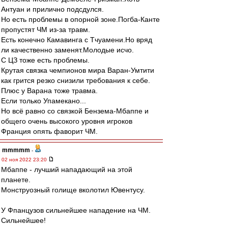
Антуан и прилично подсдулся.
Но есть проблемы в опорной зоне.Погба-Канте
пропустят ЧМ из-за травм.
Есть конечно Камавинга с Тчуамени.Но вряд
ли качественно заменят.Молодые исчо.
С ЦЗ тоже есть проблемы.
Крутая связка чемпионов мира Варан-Умтити
как грится резко снизили требования к себе.
Плюс у Варана тоже травма.
Если только Упамекано...
Но всё равно со связкой Бензема-Мбаппе и
общего очень высокого уровня игроков
Франция опять фаворит ЧМ.
mmmmm
-
02 ноя 2022 23:20
Мбаппе - лучший нападающий на этой
планете.
Монструозный голище вколотил Ювентусу.
У Фпанцузов сильнейшее нападение на ЧМ.
Сильнейшее!