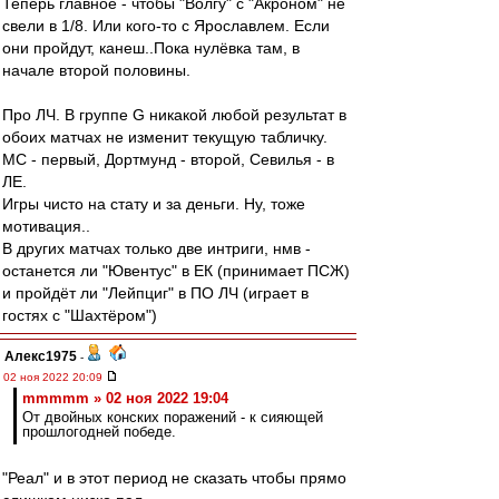
Теперь главное - чтобы "Волгу" с "Акроном" не
свели в 1/8. Или кого-то с Ярославлем. Если
они пройдут, канеш..Пока нулёвка там, в
начале второй половины.
Про ЛЧ. В группе G никакой любой результат в
обоих матчах не изменит текущую табличку.
МС - первый, Дортмунд - второй, Севилья - в
ЛЕ.
Игры чисто на стату и за деньги. Ну, тоже
мотивация..
В других матчах только две интриги, нмв -
останется ли "Ювентус" в ЕК (принимает ПСЖ)
и пройдёт ли "Лейпциг" в ПО ЛЧ (играет в
гостях с "Шахтёром")
Алекс1975
-
02 ноя 2022 20:09
mmmmm » 02 ноя 2022 19:04
От двойных конских поражений - к сияющей
прошлогодней победе.
"Реал" и в этот период не сказать чтобы прямо