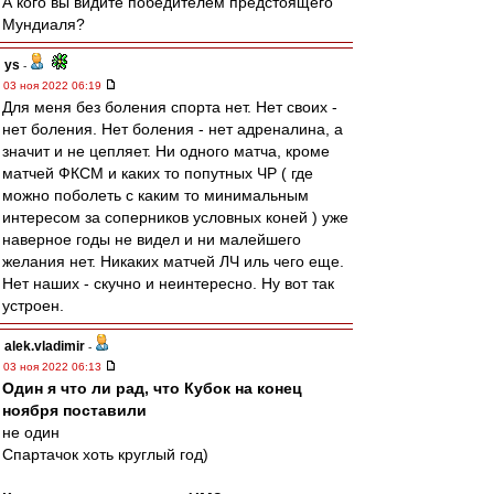
А кого вы видите победителем предстоящего
Мундиаля?
ys
-
03 ноя 2022 06:19
Для меня без боления спорта нет. Нет своих -
нет боления. Нет боления - нет адреналина, а
значит и не цепляет. Ни одного матча, кроме
матчей ФКСМ и каких то попутных ЧР ( где
можно поболеть с каким то минимальным
интересом за соперников условных коней ) уже
наверное годы не видел и ни малейшего
желания нет. Никаких матчей ЛЧ иль чего еще.
Нет наших - скучно и неинтересно. Ну вот так
устроен.
alek.vladimir
-
03 ноя 2022 06:13
Один я что ли рад, что Кубок на конец
ноября поставили
не один
Спартачок хоть круглый год)