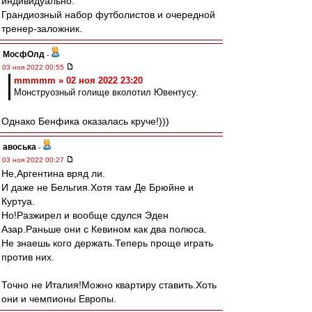
индивидуально.
Грандиозный набор футболистов и очередной
тренер-заложник.
МосфОлд
-
03 ноя 2022 00:55
mmmmm » 02 ноя 2022 23:20
Монструозный голище вколотил Ювентусу.
Однако Бенфика оказалась круче!)))
авоська
-
03 ноя 2022 00:27
Не,Аргентина вряд ли.
И даже не Бельгия.Хотя там Де Брюйне и
Куртуа.
Но!Разжирел и вообще сдулся Эден
Азар.Раньше они с Кевином как два полюса.
Не знаешь кого держать.Теперь проще играть
против них.
Точно не Италия!Можно квартиру ставить.Хоть
они и чемпионы Европы.