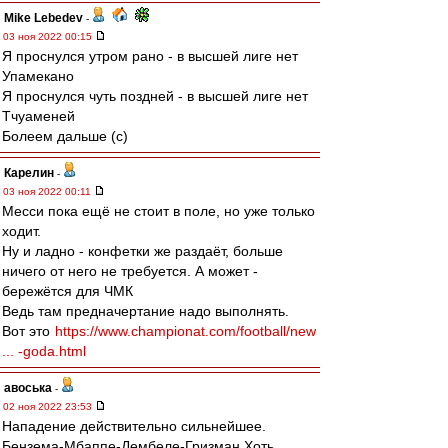
Mike Lebedev
-
03 ноя 2022 00:15
Я проснулся утром рано - в высшей лиге нет
Упамекано
Я проснулся чуть поздней - в высшей лиге нет
Тчуаменей
Болеем дальше (с)
Карелин
-
03 ноя 2022 00:11
Месси пока ещё не стоит в поле, но уже только
ходит.
Ну и ладно - конфетки же раздаёт, больше
ничего от него не требуется. А может -
бережётся для ЧМК
Ведь там предначертание надо выполнять.
Вот это
https://www.championat.com/football/new
... -goda.html
авоська
-
02 ноя 2022 23:53
Нападение действительно сильнейшее.
Бензема-Мбаппе-Дембеле-Гризман.Хоть