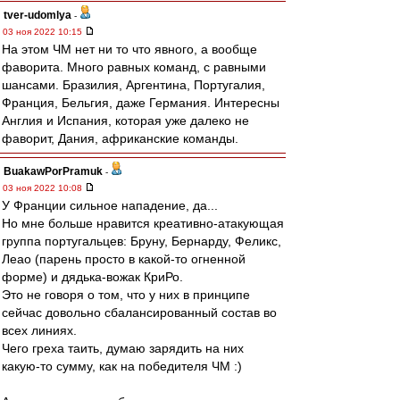
tver-udomlya
-
03 ноя 2022 10:15
На этом ЧМ нет ни то что явного, а вообще
фаворита. Много равных команд, с равными
шансами. Бразилия, Аргентина, Португалия,
Франция, Бельгия, даже Германия. Интересны
Англия и Испания, которая уже далеко не
фаворит, Дания, африканские команды.
BuakawPorPramuk
-
03 ноя 2022 10:08
У Франции сильное нападение, да...
Но мне больше нравится креативно-атакующая
группа португальцев: Бруну, Бернарду, Феликс,
Леао (парень просто в какой-то огненной
форме) и дядька-вожак КриРо.
Это не говоря о том, что у них в принципе
сейчас довольно сбалансированный состав во
всех линиях.
Чего греха таить, думаю зарядить на них
какую-то сумму, как на победителя ЧМ :)