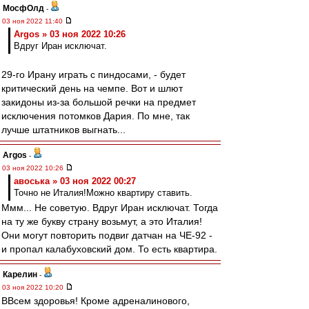
МосфОлд
-
03 ноя 2022 11:40
Argos » 03 ноя 2022 10:26
Вдруг Иран исключат.
29-го Ирану играть с пиндосами, - будет
критический день на чемпе. Вот и шлют
закидоны из-за большой речки на предмет
исключения потомков Дария. По мне, так
лучше штатников выгнать...
Argos
-
03 ноя 2022 10:26
авоська » 03 ноя 2022 00:27
Точно не Италия!Можно квартиру ставить.
Ммм... Не советую. Вдруг Иран исключат. Тогда
на ту же букву страну возьмут, а это Италия!
Они могут повторить подвиг датчан на ЧЕ-92 -
и пропал калабуховский дом. То есть квартира.
Карелин
-
03 ноя 2022 10:20
ВВсем здоровья! Кроме адреналинового,