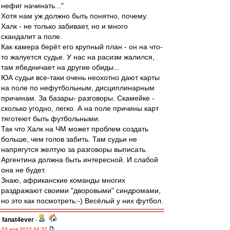
нефиг начинать..."
Хотя нам уж должно быть понятно, почему.
Халк - не только забивает, но и много
скандалит а поле.
Как камера берёт его крупный план - он на что-
то жалуется судье. У нас на расизм жалился,
там ябедничает на другие обиды...
ЮА судьи все-таки очень неохотно дают карты
на поле по нефутбольным, дисциплинарным
причинам. За базары- разговоры. Скамейке -
сколько угодно, легко. А на поле причины карт
тяготеют быть футбольными.
Так что Халк на ЧМ может проблем создать
больше, чем голов забить. Там судьи не
напрягутся желтую за разговоры выписать.
Аргентина должна быть интересной. И слабой
она не будет.
Знаю, африканские команды многих
раздражают своими "дворовыми" синдромами,
но это как посмотреть:-) Весёлый у них футбол.
fanat4ever
-
03 ноя 2022 04:37