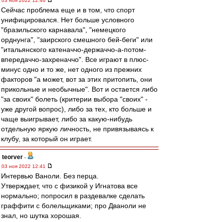
03 ноя 2022 12:46
Сейчас проблема еще и в том, что спорт
унифицировался. Нет больше условного
"бразильского карнавала", "немецкого
орднунга", "заирского смешного бей-беги" или
"итальянского катеначчо-держаччо-а-потом-
впередаччо-захреначчо". Все играют в плюс-
минус одно и то же, нет одного из прежних
факторов "а может, вот за этих притопить, они
прикольные и необычные". Вот и остается либо
"за своих" болеть (критерии выбора "своих" -
уже другой вопрос), либо за тех, кто больше и
чаще выигрывает, либо за какую-нибудь
отдельную яркую личность, не привязываясь к
клубу, за который он играет.
teorver
-
03 ноя 2022 12:41
Интервью Ваноли. Без перца.
Утверждает, что с физикой у Игнатова все
нормально; попросил в раздевалке сделать
граффити с болельщиками; про Дваноли не
знал, но шутка хорошая.