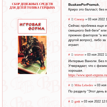
СБОР ДЕНЕЖНЫХ СРЕДСТВ
BuakawPorPramuk
,
ДЛЯ ДЕТЕЙ ТОЛИКА ГЕРЦЫНА
Криро это балласт, без 
#
Спектр
» 03 ноя 2022 
Сейчас проблема еще и 
смешного бей-беги" или 
прежних факторов "а мож
другой вопрос), либо за
играет.
#
teorver
» 03 ноя 2022 1
Интервью Ваноли. Без п
Утверждает, что с физи
хорошая.
https://www.sport-express.ru
#
Mike Lebedev
» 03 ноя
По разделу "Этот день в
#
gmk
» 03 ноя 2022 12: