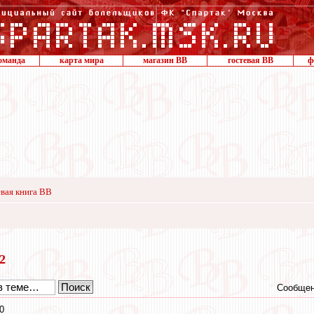
оманда
карта мира
магазин ВВ
гостевая ВВ
ф
вая книга ВВ
22
Сообщен
0