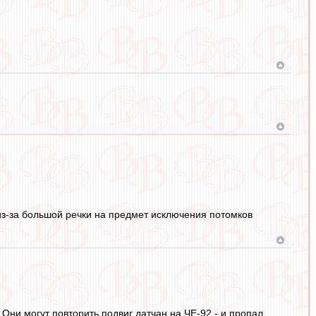
 из-за большой речки на предмет исключения потомков
! Они могут повторить подвиг датчан на ЧЕ-92 - и пропал