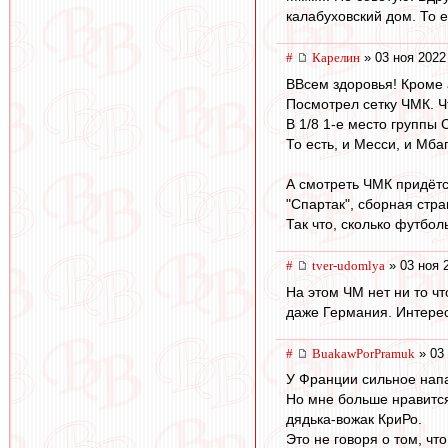
калабуховский дом. То е
#
Карелин
» 03 ноя 2022
ВВсем здоровья! Кроме 
Посмотрел сетку ЧМК. Ч
В 1/8 1-е место группы 
То есть, и Месси, и Мба
А смотреть ЧМК придётс
"Спартак", сборная стра
Так что, сколько футбол
#
tver-udomlya
» 03 ноя 
На этом ЧМ нет ни то ч
даже Германия. Интерес
#
BuakawPorPramuk
» 03 
У Франции сильное напа
Но мне больше нравится
дядька-вожак КриРо.
Это не говоря о том, чт