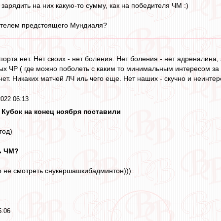
 зарядить на них какую-то сумму, как на победителя ЧМ :)
дителем предстоящего Мундиаля?
орта нет. Нет своих - нет боления. Нет боления - нет адреналина, 
ых ЧР ( где можно поболеть с каким то минимальным интересом за 
т. Никаких матчей ЛЧ иль чего еще. Нет наших - скучно и неинтере
2022 06:13
о Кубок на конец ноября поставили
год)
ь ЧМ?
но не смотреть снукершашкибадминтон)))
5:06