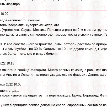
сть квартира.
 10:20
адреналинового, конечно..
тобы посрамить суперкомпьютер, ага..
С (Аргентина, Сауды, Мексика,Польша) играет со 2-м местом группы
ппе должны занять синхронно одинаковые места в своих группах. Г
я. Из-за собственного устройства, гыгы..Которой расставило приор
ны и сам Футбол - по 30 %. Остальные 10 - на другие команды, иг
ьных болел - столько и видов боления.
2022 10:15
то явного, а вообще фаворита. Много равных команд, с равными ша
ны Англия и Испания, которая уже далеко не фаворит, Дания, афр
ноя 2022 10:08
дение, да...
 креативно-атакующая группа португальцев: Бруну, Бернарду, Фели
о у них в принципе сейчас довольно сбалансированный состав во вс