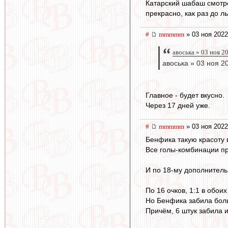
Катарский шабаш смотре
прекрасно, как раз до л
#
mmmmm
» 03 ноя 2022
авоська » 03 ноя 2
авоська » 03 ноя 2
Главное - будет вкусно.
Через 17 дней уже.
#
mmmmm
» 03 ноя 2022
Бенфика такую красоту 
Все голы-комбинации п
И по 18-му дополнитель
По 16 очков, 1:1 в обои
Но Бенфика забила бол
Причём, 6 штук забила 