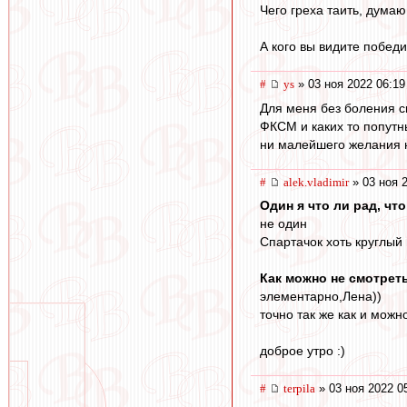
Чего греха таить, думаю
А кого вы видите побе
#
ys
» 03 ноя 2022 06:19
Для меня без боления сп
ФКСМ и каких то попутн
ни малейшего желания не
#
alek.vladimir
» 03 ноя 
Один я что ли рад, чт
не один
Спартачок хоть круглый 
Как можно не смотрет
элементарно,Лена))
точно так же как и мож
доброе утро :)
#
terpila
» 03 ноя 2022 0