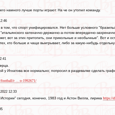
него намного лучше порты играют. На че он утопил команду.
12:46
в том, что спорт унифицировался. Нет больше условного "бразильск
"итальянского катеначчо-держаччо-а-потом-впередаччо-захреначчо"
ет, вот за этих притопить, они прикольные и необычные". Вот и ост
 тех, кто больше и чаще выигрывает, либо за какую-нибудь отдельну
2:41
ерца.
кой у Игнатова все нормально; попросил в раздевалке сделать гра
/football/r ... o-1992671/
 2022 12:33
 Истории" сегодня, конечно, 1983 год и Астон Вилла, лирика
https://
05