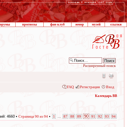
орумы
прогнозы
фан-клуб
юмор
музей
ссылки
Расширенный поиск
FAQ
Регистрация
Вход
Календарь ВВ
90
ий: 4660 •
Страница
90
из
94
•
1
...
87
88
89
91
92
93
94