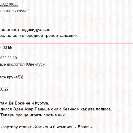
2022 00:55
азалась круче!
но играет индивидуально.
олистов и очередной тренер-заложник.
2 00:55
022 23:20
ще вколотил Ювентусу.
сь круче!)))
00:27
 там Де Брюйне и Куртуа.
дулся Эден Азар.Раньше они с Кевином как два полюса.
.Теперь проще играть против них.
квартиру ставить.Хоть они и чемпионы Европы.