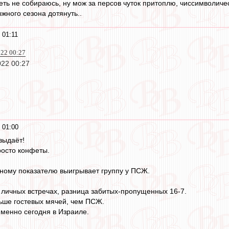
ть не собираюсь, ну мож за персов чуток притоплю, чиссимволическ
ыжного сезона дотянуть..
 01:11
022 00:27
022 00:27
 01:00
выдаёт!
росто конфеты.
ному показателю выигрывает группу у ПСЖ.
х личных встречах, разница забитых-пропущенных 16-7.
ьше гостевых мячей, чем ПСЖ.
именно сегодня в Израиле.