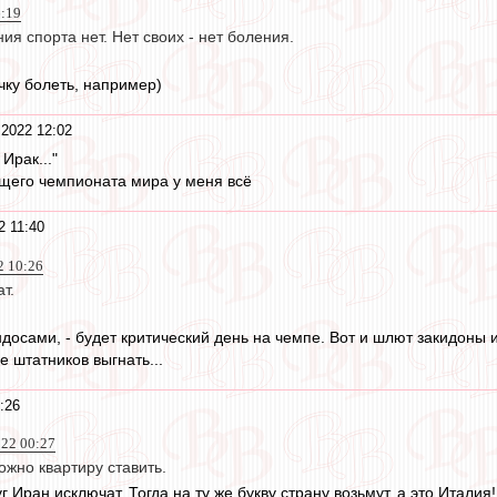
6:19
ия спорта нет. Нет своих - нет боления.
чку болеть, например)
 2022 12:02
Ирак..."
щего чемпионата мира у меня всё
2 11:40
2 10:26
т.
индосами, - будет критический день на чемпе. Вот и шлют закидоны
е штатников выгнать...
:26
022 00:27
жно квартиру ставить.
г Иран исключат. Тогда на ту же букву страну возьмут, а это Италия