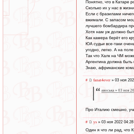
Понятно, что в Катаре р
Сколько их у нас в жиз
Если с бразилами ничего
вжимали. С запасом мощ
лучшего бомбардира про
Хотя нам уж должно быть
Как камера берёт его кр
ЮА судьи все-таки очен
угодно, легко. А на пол
Так что Халк на ЧМ може
Аргентина должна быть 
Знаю, африканские кома
#
fanat4ever
» 03 ноя 202
авоська » 03 ноя 2
Про Италию смешно, учи
#
ys
» 03 ноя 2022 04:28
Один я что ли рад, что 