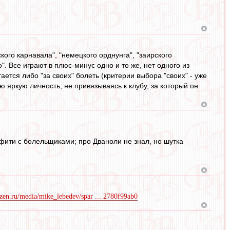
ого карнавала", "немецкого орднунга", "заирского
. Все играют в плюс-минус одно и то же, нет одного из
ается либо "за своих" болеть (критерии выбора "своих" - уже
ю яркую личность, не привязываясь к клубу, за который он
ффити с болельщиками; про Дваноли не знал, но шутка
dzen.ru/media/mike_lebedev/spar ... 2780f99ab0