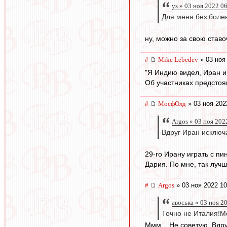
ys » 03 ноя 2022 0
Для меня без болен
ну, можно за свою ставо
#
Mike Lebedev
» 03 ноя
"Я Индию видел, Иран и 
Об участниках предстоя
#
МосфОлд
» 03 ноя 202
Argos » 03 ноя 202
Вдруг Иран исключа
29-го Ирану играть с п
Дария. По мне, так лучш
#
Argos
» 03 ноя 2022 10
авоська » 03 ноя 2
Точно не Италия!Мо
Ммм... Не советую. Вдру