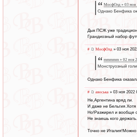
МосфОлд » 03 ноя 
Однако Бенфика ок
Дык ПСЖ уже традицион
Грандиозный набор футб
#
МосфОлд
» 03 ноя 202
mmmmm » 02 ноя 2
Монструозный голи
Однако Бенфика оказала
#
авоська
» 03 ноя 2022 
Не,Аргентина вряд ли.
И даже не Бельгия.Хотя
Но!Разжирел и вообще с
Не знаешь кого держать
Точно не Италия!Можно 