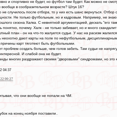
овно и спортивно не будет, но футбол там будет. Как можно не смо
ни вообще в сообразительном возрасте? Штук 16?
 не случилось после отбора, то у них есть шанс вернуться. Отбор о
ности. Не только футбольным, но и кадровым. Например, не знаю, 
шлого сезона Халка. С невнятной аргументацией, дескать "его там 
 понятно, почему. Халк - не только забивает, но и много скандалит
упный план - он на что-то жалуется судье. У нас на расизм жалился
ь неохотно дают карты на поле по нефутбольным, дисциплинарным 
е причины карт тяготеют быть футбольными.
т проблем создать больше, чем голов забить. Там судьи не напряг
интересной. И слабой она не будет.
нды многих раздражают своими "дворовыми" синдромами, но это ка
2 04:37
022 00:27
тывая, что они вообще не попали на ЧМ.
Кубок на конец ноября поставили..