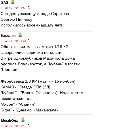
SAS
-
02 ноя 2022 21:50
Сегодня уроженцу города Саратова
Сергею Пиняеву
Исполнилось восемнадцать лет!
Карелин
-
02 ноя 2022 21:41
Оба заключительных матча 1/16 КР
завершились сериями пенальти.
В игре одноклубников Махачкала дома
одолела Владивосток, а "Кубань" в гостях
"Шинник".
Жеребьёвка 1/8 КР (матчи - 16 ноября)
КАМАЗ - "Звезда"СПб (2Л)
"Кубань" - "Волга" (Ульяновск). Надо гостям
поквитаться, ага..
"Акрон" - "Алания"
"Уфа" - "Динамо" (Махачкала)
МосфОлд
-
02 ноя 2022 21:19