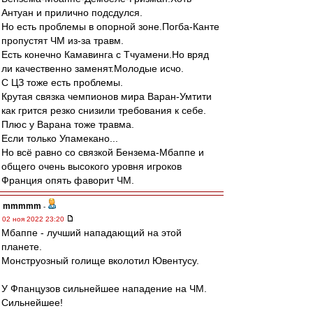
Антуан и прилично подсдулся.
Но есть проблемы в опорной зоне.Погба-Канте
пропустят ЧМ из-за травм.
Есть конечно Камавинга с Тчуамени.Но вряд
ли качественно заменят.Молодые исчо.
С ЦЗ тоже есть проблемы.
Крутая связка чемпионов мира Варан-Умтити
как грится резко снизили требования к себе.
Плюс у Варана тоже травма.
Если только Упамекано...
Но всё равно со связкой Бензема-Мбаппе и
общего очень высокого уровня игроков
Франция опять фаворит ЧМ.
mmmmm
-
02 ноя 2022 23:20
Мбаппе - лучший нападающий на этой
планете.
Монструозный голище вколотил Ювентусу.
У Фпанцузов сильнейшее нападение на ЧМ.
Сильнейшее!