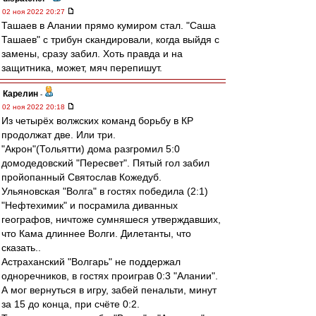
02 ноя 2022 20:27
Ташаев в Алании прямо кумиром стал. "Саша
Ташаев" с трибун скандировали, когда выйдя с
замены, сразу забил. Хоть правда и на
защитника, может, мяч перепишут.
Карелин
-
02 ноя 2022 20:18
Из четырёх волжских команд борьбу в КР
продолжат две. Или три.
"Акрон"(Тольятти) дома разгромил 5:0
домодедовский "Пересвет". Пятый гол забил
пройопанный Святослав Кожедуб.
Ульяновская "Волга" в гостях победила (2:1)
"Нефтехимик" и посрамила диванных
географов, ничтоже сумняшеся утверждавших,
что Кама длиннее Волги. Дилетанты, что
сказать..
Астраханский "Волгарь" не поддержал
одноречников, в гостях проиграв 0:3 "Алании".
А мог вернуться в игру, забей пенальти, минут
за 15 до конца, при счёте 0:2.