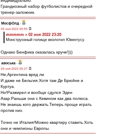
индивидуально.
Грандиозный набор футболистов и очередной
тренер-заложник.
МосфОлд
-
03 ноя 2022 00:55
mmmmm » 02 ноя 2022 23:20
Монструозный голище вколотил Ювентусу.
Однако Бенфика оказалась круче!)))
авоська
-
03 ноя 2022 00:27
Не,Аргентина вряд ли.
И даже не Бельгия.Хотя там Де Брюйне и
Куртуа.
Но!Разжирел и вообще сдулся Эден
Азар.Раньше они с Кевином как два полюса.
Не знаешь кого держать.Теперь проще играть
против них.
Точно не Италия!Можно квартиру ставить.Хоть
они и чемпионы Европы.