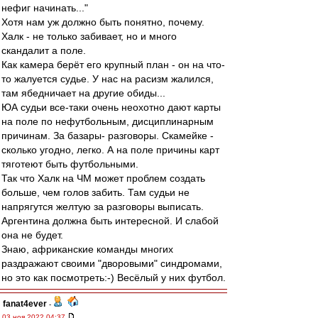
нефиг начинать..."
Хотя нам уж должно быть понятно, почему.
Халк - не только забивает, но и много
скандалит а поле.
Как камера берёт его крупный план - он на что-
то жалуется судье. У нас на расизм жалился,
там ябедничает на другие обиды...
ЮА судьи все-таки очень неохотно дают карты
на поле по нефутбольным, дисциплинарным
причинам. За базары- разговоры. Скамейке -
сколько угодно, легко. А на поле причины карт
тяготеют быть футбольными.
Так что Халк на ЧМ может проблем создать
больше, чем голов забить. Там судьи не
напрягутся желтую за разговоры выписать.
Аргентина должна быть интересной. И слабой
она не будет.
Знаю, африканские команды многих
раздражают своими "дворовыми" синдромами,
но это как посмотреть:-) Весёлый у них футбол.
fanat4ever
-
03 ноя 2022 04:37