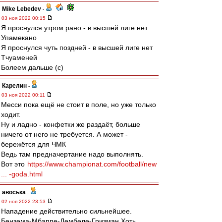
Mike Lebedev
-
03 ноя 2022 00:15
Я проснулся утром рано - в высшей лиге нет
Упамекано
Я проснулся чуть поздней - в высшей лиге нет
Тчуаменей
Болеем дальше (с)
Карелин
-
03 ноя 2022 00:11
Месси пока ещё не стоит в поле, но уже только
ходит.
Ну и ладно - конфетки же раздаёт, больше
ничего от него не требуется. А может -
бережётся для ЧМК
Ведь там предначертание надо выполнять.
Вот это
https://www.championat.com/football/new
... -goda.html
авоська
-
02 ноя 2022 23:53
Нападение действительно сильнейшее.
Бензема-Мбаппе-Дембеле-Гризман.Хоть