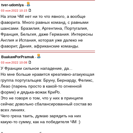
tver-udomlya
-
03 ноя 2022 10:15
На этом ЧМ нет ни то что явного, а вообще
фаворита. Много равных команд, с равными
шансами. Бразилия, Аргентина, Португалия,
Франция, Бельгия, даже Германия. Интересны
Англия и Испания, которая уже далеко не
фаворит, Дания, африканские команды.
BuakawPorPramuk
-
03 ноя 2022 10:08
У Франции сильное нападение, да...
Но мне больше нравится креативно-атакующая
группа португальцев: Бруну, Бернарду, Феликс,
Леао (парень просто в какой-то огненной
форме) и дядька-вожак КриРо.
Это не говоря о том, что у них в принципе
сейчас довольно сбалансированный состав во
всех линиях.
Чего греха таить, думаю зарядить на них
какую-то сумму, как на победителя ЧМ :)