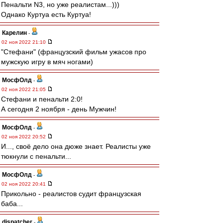
Пенальти N3, но уже реалистам...)))
Однако Куртуа есть Куртуа!
Карелин
-
02 ноя 2022 21:10
"Стефани" (французский фильм ужасов про
мужскую игру в мяч ногами)
МосфОлд
-
02 ноя 2022 21:05
Стефани и пенальти 2:0!
А сегодня 2 ноября - день Мужчин!
МосфОлд
-
02 ноя 2022 20:52
И..., своё дело она дюже знает. Реалисты уже
тюкнули с пенальти...
МосфОлд
-
02 ноя 2022 20:41
Прикольно - реалистов судит французская
баба...
dispatcher
-