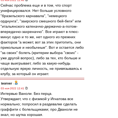
03 ноя 2022 12:46
Сейчас проблема еще и в том, что спорт
унифицировался. Нет больше условного
"бразильского карнавала", "немецкого
орднунга", "заирского смешного бей-беги" или
"итальянского катеначчо-держаччо-а-потом-
впередаччо-захреначчо". Все играют в плюс-
минус одно и то же, нет одного из прежних
факторов "а может, вот за этих притопить, они
прикольные и необычные". Вот и остается либо
"за своих" болеть (критерии выбора "своих" -
уже другой вопрос), либо за тех, кто больше и
чаще выигрывает, либо за какую-нибудь
отдельную яркую личность, не привязываясь к
клубу, за который он играет.
teorver
-
03 ноя 2022 12:41
Интервью Ваноли. Без перца.
Утверждает, что с физикой у Игнатова все
нормально; попросил в раздевалке сделать
граффити с болельщиками; про Дваноли не
знал, но шутка хорошая.