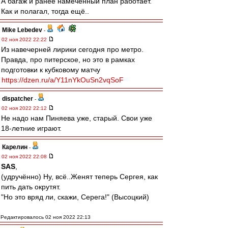
А багаж и ранее намеченный план работает.
Как и полагал, тогда ещё..
Mike Lebedev
-
02 ноя 2022 22:22
Из навечерней лирики сегодня про метро.
Правда, про питерское, но это в рамках
подготовки к кубковому матчу
https://dzen.ru/a/Y11nYkOuSn2vqSoF
dispatcher
-
02 ноя 2022 22:12
Не надо нам Пиняева уже, старый. Свои уже
18-летние играют.
Карелин
-
02 ноя 2022 22:08
SAS
,
(удручённо) Ну, всё..Женят теперь Сергея, как
пить дать окрутят.
"Но это вряд ли, скажи, Серега!" (Высоцкий)
Редактировалось 02 ноя 2022 22:13