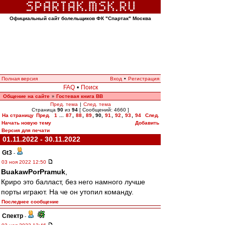
Официальный сайт болельщиков ФК "Спартак" Москва
Полная версия
Вход
•
Регистрация
FAQ
•
Поиск
Общение на сайте
Гостевая книга ВВ
»
Пред. тема
|
След. тема
Страница
90
из
94
[ Сообщений: 4660 ]
На страницу
Пред.
1
...
87
,
88
,
89
,
90
,
91
,
92
,
93
,
94
След.
Начать новую тему
Добавить
Версия для печати
01.11.2022 - 30.11.2022
Gt3
-
03 ноя 2022 12:50
BuakawPorPramuk
,
Криро это балласт, без него намного лучше
порты играют. На че он утопил команду.
Последнее сообщение
Спектр
-