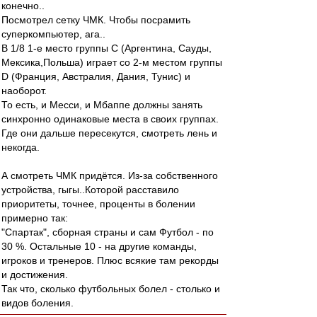
конечно..
Посмотрел сетку ЧМК. Чтобы посрамить
суперкомпьютер, ага..
В 1/8 1-е место группы С (Аргентина, Сауды,
Мексика,Польша) играет со 2-м местом группы
D (Франция, Австралия, Дания, Тунис) и
наоборот.
То есть, и Месси, и Мбаппе должны занять
синхронно одинаковые места в своих группах.
Где они дальше пересекутся, смотреть лень и
некогда.
А смотреть ЧМК придётся. Из-за собственного
устройства, гыгы..Которой расставило
приоритеты, точнее, проценты в болении
примерно так:
"Спартак", сборная страны и сам Футбол - по
30 %. Остальные 10 - на другие команды,
игроков и тренеров. Плюс всякие там рекорды
и достижения.
Так что, сколько футбольных болел - столько и
видов боления.