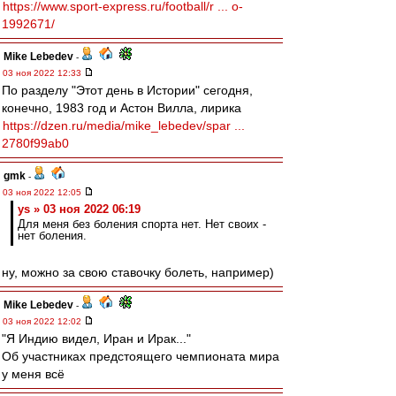
https://www.sport-express.ru/football/r ... o-
1992671/
Mike Lebedev
-
03 ноя 2022 12:33
По разделу "Этот день в Истории" сегодня,
конечно, 1983 год и Астон Вилла, лирика
https://dzen.ru/media/mike_lebedev/spar ...
2780f99ab0
gmk
-
03 ноя 2022 12:05
ys » 03 ноя 2022 06:19
Для меня без боления спорта нет. Нет своих -
нет боления.
ну, можно за свою ставочку болеть, например)
Mike Lebedev
-
03 ноя 2022 12:02
"Я Индию видел, Иран и Ирак..."
Об участниках предстоящего чемпионата мира
у меня всё