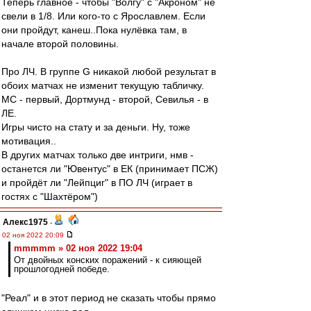
Теперь главное - чтобы "Волгу" с "Акроном" не
свели в 1/8. Или кого-то с Ярославлем. Если
они пройдут, канеш..Пока нулёвка там, в
начале второй половины.
Про ЛЧ. В группе G никакой любой результат в
обоих матчах не изменит текущую табличку.
МС - первый, Дортмунд - второй, Севилья - в
ЛЕ.
Игры чисто на стату и за деньги. Ну, тоже
мотивация..
В других матчах только две интриги, нмв -
останется ли "Ювентус" в ЕК (принимает ПСЖ)
и пройдёт ли "Лейпциг" в ПО ЛЧ (играет в
гостях с "Шахтёром")
Алекс1975
-
02 ноя 2022 20:09
mmmmm » 02 ноя 2022 19:04
От двойных конских поражений - к сияющей
прошлогодней победе.
"Реал" и в этот период не сказать чтобы прямо