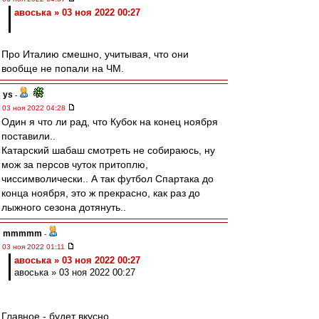
авоська » 03 ноя 2022 00:27
Про Италию смешно, учитывая, что они
вообще не попали на ЧМ.
ys
-
03 ноя 2022 04:28
Один я что ли рад, что Кубок на конец ноября
поставили..
Катарский шабаш смотреть не собираюсь, ну
мож за персов чуток притоплю,
чиссимволически.. А так футбол Спартака до
конца ноября, это ж прекрасно, как раз до
лыжного сезона дотянуть..
mmmmm
-
03 ноя 2022 01:11
авоська » 03 ноя 2022 00:27
авоська » 03 ноя 2022 00:27
Главное - будет вкусно.