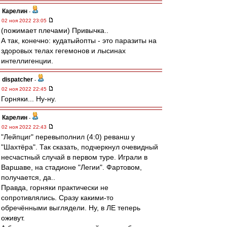
Карелин
-
02 ноя 2022 23:05
(пожимает плечами) Привычка..
А так, конечно: кудатыйопты - это паразиты на
здоровых телах гегемонов и лысинах
интеллигенции.
dispatcher
-
02 ноя 2022 22:45
Горняки... Ну-ну.
Карелин
-
02 ноя 2022 22:43
"Лейпциг" перевыполнил (4:0) реванш у
"Шахтёра". Так сказать, подчеркнул очевидный
несчастный случай в первом туре. Играли в
Варшаве, на стадионе "Легии". Фартовом,
получается, да..
Правда, горняки практически не
сопротивлялись. Сразу какими-то
обречёнными выглядели. Ну, в ЛЕ теперь
оживут.