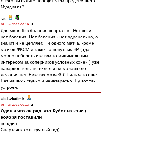
А кого вы видите победителем предстоящего
Мундиаля?
ys
-
03 ноя 2022 06:19
Для меня без боления спорта нет. Нет своих -
нет боления. Нет боления - нет адреналина, а
значит и не цепляет. Ни одного матча, кроме
матчей ФКСМ и каких то попутных ЧР ( где
можно поболеть с каким то минимальным
интересом за соперников условных коней ) уже
наверное годы не видел и ни малейшего
желания нет. Никаких матчей ЛЧ иль чего еще.
Нет наших - скучно и неинтересно. Ну вот так
устроен.
alek.vladimir
-
03 ноя 2022 06:13
Один я что ли рад, что Кубок на конец
ноября поставили
не один
Спартачок хоть круглый год)