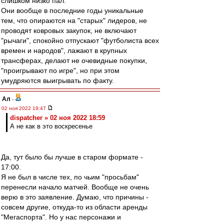
слишком низко пал.
Они вообще в последние годы уникальные
тем, что опираются на "старых" лидеров, не
проводят ковровых закупок, не включают
"рычаги", спокойно отпускают "футболиста всех
времен и народов", лажают в крупных
трансферах, делают не очевидные покупки,
"проигрывают по игре", но при этом
умудряются выигрывать по факту.
Ал
-
02 ноя 2022 19:47
dispatcher » 02 ноя 2022 18:59
А не как в это воскресенье
Да, тут было бы лучше в старом формате -
17:00.
Я не был в числе тех, по чьим "просьбам"
перенесли начало матчей. Вообще не очень
верю в это заявление. Думаю, что причины -
совсем другие, откуда-то из области аренды
"Мегаспорта". Но у нас персонажи и