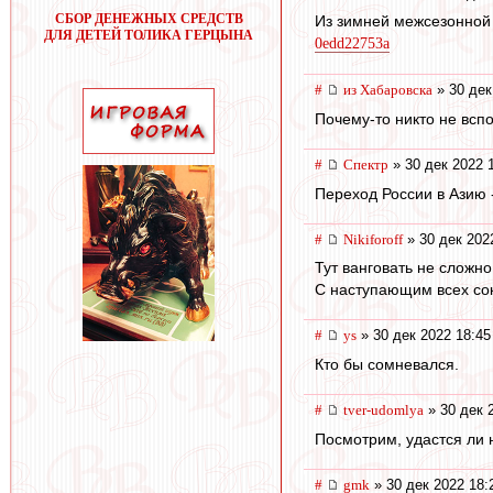
СБОР ДЕНЕЖНЫХ СРЕДСТВ
Из зимней межсезонной 
ДЛЯ ДЕТЕЙ ТОЛИКА ГЕРЦЫНА
0edd22753a
#
из Хабаровска
» 30 дек
Почему-то никто не вспо
#
Спектр
» 30 дек 2022 
Переход России в Азию 
#
Nikiforoff
» 30 дек 202
Тут ванговать не сложн
С наступающим всех со
#
ys
» 30 дек 2022 18:45
Кто бы сомневался.
#
tver-udomlya
» 30 дек 
Посмотрим, удастся ли 
#
gmk
» 30 дек 2022 18: