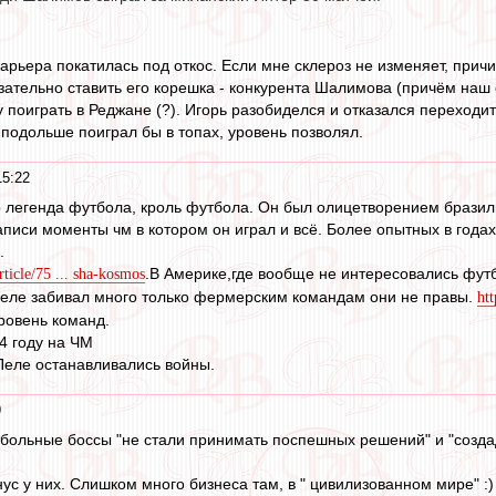
арьера покатилась под откос. Если мне склероз не изменяет, при
зательно ставить его корешка - конкурента Шалимова (причём наш 
поиграть в Реджане (?). Игорь разобиделся и отказался переходит
 подольше поиграл бы в топах, уровень позволял.
15:22
о легенда футбола, кроль футбола. Он был олицетворением бразиль
писи моменты чм в котором он играл и всё. Более опытных в года
.
.В Америке,где вообще не интересовались футб
article/75 ... sha-kosmos
Пеле забивал много только фермерским командам они не правы.
ht
ровень команд.
4 году на ЧМ
Пеле останавливались войны.
9
тбольные боссы "не стали принимать поспешных решений" и "создад
ус у них. Слишком много бизнеса там, в " цивилизованном мире" :)