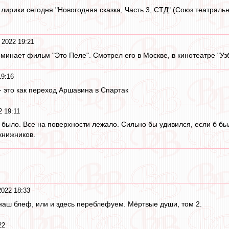
лирики сегодня "Новогодняя сказка, Часть 3, СТД" (Союз театраль
 2022 19:21
минает фильм "Это Пеле". Смотрел его в Москве, в кинотеатре "Узб
19:16
- это как переход Аршавина в Спартак
2 19:11
о было. Все на поверхности лежало. Сильно бы удивился, если б бы
книжников.
2022 18:33
наш блеф, или и здесь переблефуем. Мёртвые души, том 2.
22