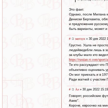
Это факт.
Однако, после Милана к
Дениски Бергкампа, обя
и предложение русскому 
быть варианты, может и
#
митхун
» 30 дек 2022 
Грустно. Ушла не прост
людейвиде6ли лишь в за
за клубы мало кто видел
https://russian.rt.com/sport/
Те кто рассуждают что 
объективно оценивать у
Он мог приехать и в 197
Ради матчей с участим 
#
Ал
» 30 дек 2022 15:1
Говорят, российские фу
Азию".
Короче, евроочко на мин