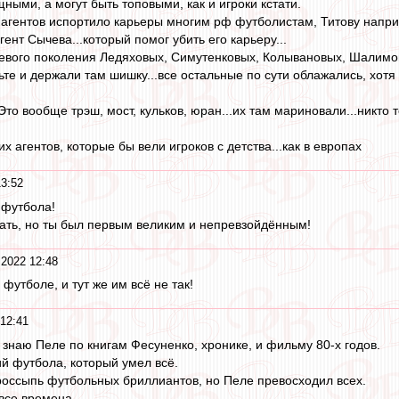
ными, а могут быть топовыми, как и игроки кстати.
агентов испортило карьеры многим рф футболистам, Титову наприме
ент Сычева...который помог убить его карьеру...
уевого поколения Ледяховых, Симутенковых, Колывановых, Шалимовы
те и держали там шишку...все остальные по сути облажались, хотя 
то вообще трэш, мост, кульков, юран...их там мариновали...никто то
их агентов, которые бы вели игроков с детства...как в европах
13:52
 футбола!
ать, но ты был первым великим и непревзойдённым!
 2022 12:48
футболе, и тут же им всё не так!
12:41
 знаю Пеле по книгам Фесуненко, хронике, и фильму 80-х годов.
й футбола, который умел всё.
россыпь футбольных бриллиантов, но Пеле превосходил всех.
все времена.