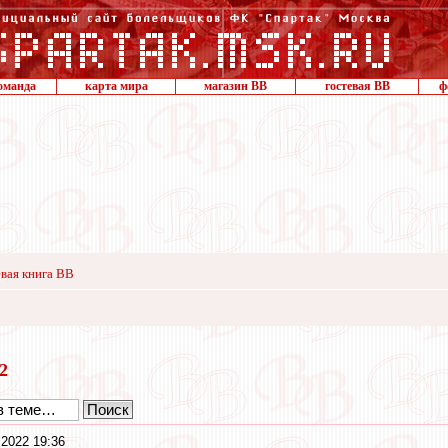
оманда
карта мира
магазин ВВ
гостевая ВВ
ф
вая книга ВВ
22
 2022 19:36