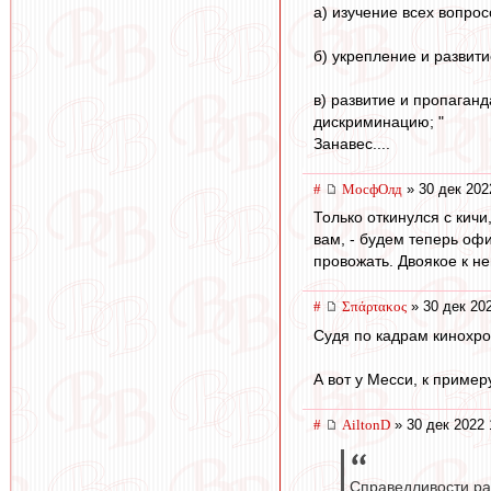
а) изучение всех вопро
б) укрепление и развит
в) развитие и пропаган
дискриминацию; "
Занавес....
#
МосфОлд
» 30 дек 202
Только откинулся с кичи
вам, - будем теперь оф
провожать. Двоякое к не
#
Σπάρτακος
» 30 дек 20
Судя по кадрам кинохро
А вот у Месси, к примеру
#
AiltonD
» 30 дек 2022 
Справедливости ра