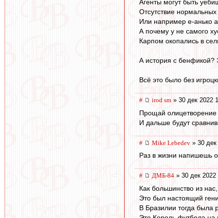
Агенты могут быть уебищ
Отсутствие нормальных 
Или например е-анько аг
А почему у не самого х
Карпом окопались в сель
А история с бенфикой? Э
Всё это было без игроцк
#
irod sm
» 30 дек 2022 
Прощай олицетворение
И дальше будут сравнив
#
Mike Lebedev
» 30 дек
Раз в жизни напишешь о 
#
ДМБ-84
» 30 дек 2022 
Как большинство из нас,
Это был настоящий гени
В Бразилии тогда была 
Это Король футбола на 