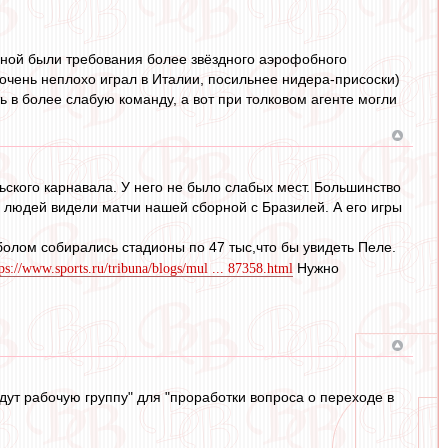
чиной были требования более звёздного аэрофобного
очень неплохо играл в Италии, посильнее нидера-присоски)
ь в более слабую команду, а вот при толковом агенте могли
ского карнавала. У него не было слабых мест. Большинство
х людей видели матчи нашей сборной с Бразилей. А его игры
олом собирались стадионы по 47 тыс,что бы увидеть Пеле.
Нужно
tps://www.sports.ru/tribuna/blogs/mul ... 87358.html
ут рабочую группу" для "проработки вопроса о переходе в