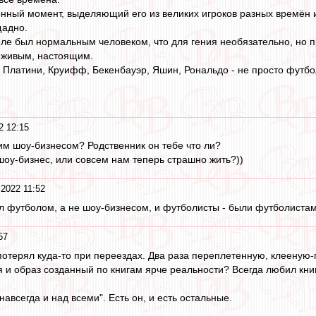
нный момент, выделяющий его из великих игроков разных времён и в
щадно.
еле был нормальным человеком, что для гения необязательно, но пр
 живым, настоящим.
Платини, Круифф, Бекенбауэр, Яшин, Рональдо - не просто футбол
2 12:15
тим шоу-бизнесом? Родственник он тебе что ли?
 шоу-бизнес, или совсем нам теперь страшно жить?))
 2022 11:52
л футболом, а не шоу-бизнесом, и футболисты - были футболистам
57
потерял куда-то при переездах. Два раза переплетенную, клееную
 и образ созданный по книгам ярче реальности? Всегда любил книг
"навсегда и над всеми". Есть он, и есть остальные.