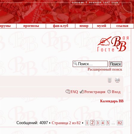
орумы
прогнозы
фан-клуб
юмор
музей
ссылки
Расширенный поиск
FAQ
Регистрация
Вход
Календарь ВВ
2
Сообщений: 4097 •
Страница
2
из
82
•
1
3
4
5
...
82