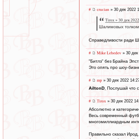
#
crucian
» 30 дек 2022 
Tirox » 30 дек 202
Шалимовых толком 
Справедливости ради Ш
#
Mike Lebedev
» 30 дек
"Битлз" без Брайна Эпс
Это опять про шоу-бизн
#
mp
» 30 дек 2022 14:2
AiltonD
, Послушай что 
#
Tirox
» 30 дек 2022 14
Абсолютно и категориче
Весь современный футбо
многомиллиардным инте
Правильно сказал Ирод, а