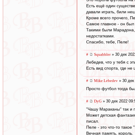
Есть ещё один существе
давали играть, били не
Кроме всего прочего, П
Самое главное - он был
Такими были Марадона, 
недостатками.
Спасибо, тебе, Пеле!
#
Squabbler
» 30 дек 202
Лебедев, что у тебя с э
Есть вид спорта, где не
#
Mike Lebedev
» 30 дек
Просто футбол тогда бы
#
DyG
» 30 дек 2022 09:
"Чашу Мараканы" так и 
Может детская фантазия
писал.
Пеле - это что-то такое 
Вечная память, король.