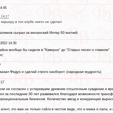
14:45
2 14:17
карьеру в топ клубе никто не сделал
алимов сыграл за миланский Интер 50 матчей.
 2022 14:30
тайна вообще бы сидели в "Каверне" до "Старых песен о главном"
ес
7
сказал Федун и сделай строго наоборот. (народная мудрость)
:17
ски не согласен с устаревшим древним отсылочным суждении и вред
л за последние 30 лет развивался благодаря возможности трансф
рнациональным бизнесом. Количество звезд и конкуренция выросл
гент, это вам не только сэйлз в чистом виде, это и мама и папа, и 