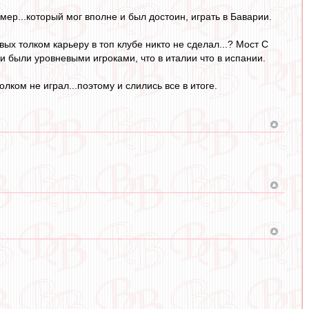
р...который мог вполне и был достоин, играть в Баварии.
х толком карьеру в топ клубе никто не сделал...? Мост С
и были уровневыми игроками, что в италии что в испании.
лком не играл...поэтому и слились все в итоге.