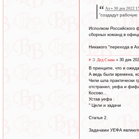
Ал » 30 дек 2022 1
"создадут рабочую 
Исполком Российского ф
сборных команд в офиц
Никакого "перехода в Аз
#
Дед Слава
» 30 дек 202
В принципе, что и ожид
А ведь были времена, к
Чили шла практически гр
отстранил, уефа и фифа
Косово...
Устав уефа :
" Цели и задачи
Статья 2.
Задачами УЕФА являют