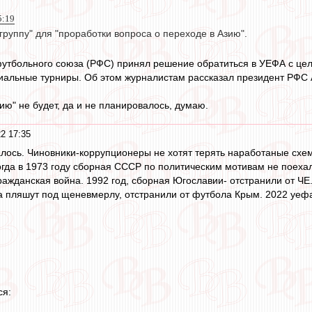
5:19
группу" для "проработки вопроса о переходе в Азию".
утбольного союза (РФС) принял решение обратиться в УЕФА с це
иальные турниры. Об этом журналистам рассказал президент РФС 
ию" не будет, да и не планировалось, думаю.
2 17:35
алось. Чиновники-коррупционеры не хотят терять наработаные сх
огда в 1973 году сборная СССР по политическим мотивам не поехал
ажданская война. 1992 год, сборная Югославии- отстранили от ЧЕ.
 пляшут под щеневмерлу, отстранили от футбола Крым. 2022 уефа 
ся: