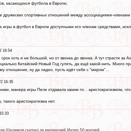
сов, касающихся футбола в Европе;
ие дружеских спортивных отношений между ассоциациями-членами 
да игры в футбол в Европе доступными его членам средствами, ис
2 16:54
, срок хоть и не большой, но от звонка до звонка. А тут страсти за 
ициально Китайский Новый Год гулять, да ещё какой-нить. Много п
му отношение, ну да ладно, пусть идёт себе с "миром"...
22 16:35
ники, манера игры Пеле отдавала каким-то... аристократизмом, что
, такого аристократизма нет.
15:33
ди Шалимов сыграл за миланский Интер 50 матчей.