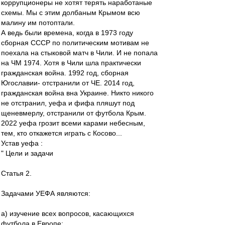
коррупционеры не хотят терять наработаные
схемы. Мы с этим долбаным Крымом всю
малину им потоптали.
А ведь были времена, когда в 1973 году
сборная СССР по политическим мотивам не
поехала на стыковой матч в Чили. И не попала
на ЧМ 1974. Хотя в Чили шла практически
гражданская война. 1992 год, сборная
Югославии- отстранили от ЧЕ. 2014 год,
гражданская война вна Украине. Никто никого
не отстранил, уефа и фифа пляшут под
щеневмерлу, отстранили от футбола Крым.
2022 уефа грозит всеми карами небесным,
тем, кто откажется играть с Косово...
Устав уефа :
" Цели и задачи
Статья 2.
Задачами УЕФА являются:
а) изучение всех вопросов, касающихся
футбола в Европе;