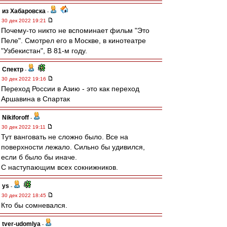
из Хабаровска
-
30 дек 2022 19:21
Почему-то никто не вспоминает фильм "Это
Пеле". Смотрел его в Москве, в кинотеатре
"Узбекистан", В 81-м году.
Спектр
-
30 дек 2022 19:16
Переход России в Азию - это как переход
Аршавина в Спартак
Nikiforoff
-
30 дек 2022 19:11
Тут ванговать не сложно было. Все на
поверхности лежало. Сильно бы удивился,
если б было бы иначе.
С наступающим всех сокнижников.
ys
-
30 дек 2022 18:45
Кто бы сомневался.
tver-udomlya
-