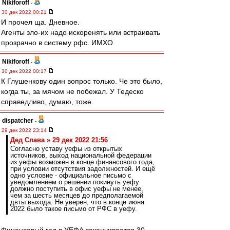
Nikiforoff
-
30 дек 2022 00:21
И прочел ща. Дневное.
Агенты зло-их надо искоренять или встраивать
прозрачно в систему рфс. ИМХО
Nikiforoff
-
30 дек 2022 00:17
К Глушенкову один вопрос только. Че это было,
когда ты, за мячом не побежал. У Тедеско
справедливо, думаю, тоже.
dispatcher
-
29 дек 2022 23:14
Дед Слава » 29 дек 2022 21:56
Согласно уставу уефы из открытых
источников, выход национальной федерации
из уефы возможен в конце финансового года,
при условии отсутствия задолжностей. И ещё
одно условие - официальное письмо с
уведомлением о решении покинуть уефу
должно поступить в офис уефы не менее,
чем за шесть месяцев до предполагаемой
двты выхода. Не уверен, что в конце июня
2022 было такое письмо от РФС в уефу.