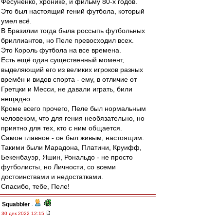
Фесуненко, хронике, и фильму 80-х годов.
Это был настоящий гений футбола, который
умел всё.
В Бразилии тогда была россыпь футбольных
бриллиантов, но Пеле превосходил всех.
Это Король футбола на все времена.
Есть ещё один существенный момент,
выделяющий его из великих игроков разных
времён и видов спорта - ему, в отличие от
Гретцки и Месси, не давали играть, били
нещадно.
Кроме всего прочего, Пеле был нормальным
человеком, что для гения необязательно, но
приятно для тех, кто с ним общается.
Самое главное - он был живым, настоящим.
Такими были Марадона, Платини, Круифф,
Бекенбауэр, Яшин, Рональдо - не просто
футболисты, но Личности, со всеми
достоинствами и недостатками.
Спасибо, тебе, Пеле!
Squabbler
-
30 дек 2022 12:15