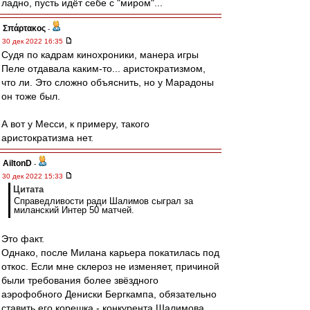
ладно, пусть идёт себе с "миром"...
Σπάρτακος
-
30 дек 2022 16:35
Судя по кадрам кинохроники, манера игры
Пеле отдавала каким-то... аристократизмом,
что ли. Это сложно объяснить, но у Марадоны
он тоже был.
А вот у Месси, к примеру, такого
аристократизма нет.
AiltonD
-
30 дек 2022 15:33
Цитата
Справедливости ради Шалимов сыграл за
миланский Интер 50 матчей.
Это факт.
Однако, после Милана карьера покатилась под
откос. Если мне склероз не изменяет, причиной
были требования более звёздного
аэрофобного Дениски Бергкампа, обязательно
ставить его корешка - конкурента Шалимова