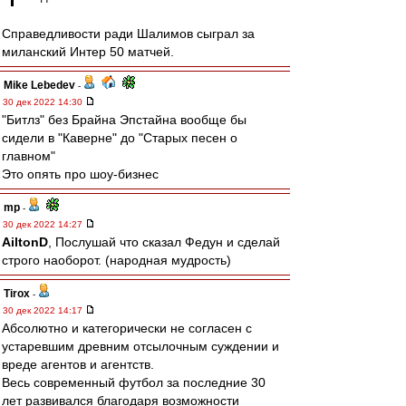
Справедливости ради Шалимов сыграл за
миланский Интер 50 матчей.
Mike Lebedev
-
30 дек 2022 14:30
"Битлз" без Брайна Эпстайна вообще бы
сидели в "Каверне" до "Старых песен о
главном"
Это опять про шоу-бизнес
mp
-
30 дек 2022 14:27
AiltonD
, Послушай что сказал Федун и сделай
строго наоборот. (народная мудрость)
Tirox
-
30 дек 2022 14:17
Абсолютно и категорически не согласен с
устаревшим древним отсылочным суждении и
вреде агентов и агентств.
Весь современный футбол за последние 30
лет развивался благодаря возможности