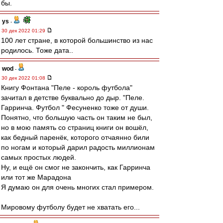
бы.
ys
-
30 дек 2022 01:29
100 лет стране, в которой большинство из нас
родилось. Тоже дата..
wod
-
30 дек 2022 01:08
Книгу Фонтана "Пеле - король футбола"
зачитал в детстве буквально до дыр. "Пеле.
Гарринча. Футбол " Фесуненко тоже от души.
Понятно, что большую часть он таким не был,
но в мою память со страниц книги он вошёл,
как бедный паренёк, которого отчаянно били
по ногам и который дарил радость миллионам
самых простых людей.
Ну, и ещё он смог не закончить, как Гарринча
или тот же Марадона
Я думаю он для очень многих стал примером.
Мировому футболу будет не хватать его...