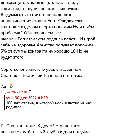
деньжищи там варятся,cтолько народу
кормится,что ну очень стальные нужны.
Выдумывать то ничего не надо,есть
непротивление сторон.Есть Юридическая
контора с отделом спорта положим.Ну и в чём
проблема? Обговариваем все
нюансы.Регистрируем,подпись печать .И играй
себе на здоровье.Агенство получает положим
5% от суммы контракта,ну хорошо 10.Но,не
будет этого.
Сергей,очень много клубов с названием
Спартак в Восточной Европе и не только.
Ал
-
30 дек 2022 02:01
ys » 30 дек 2022 01:29
100 лет стране, в которой большинство из нас
родилось.
И "Спартак" тоже. В другой стране такое
название футбольный клуб вряд ли получил