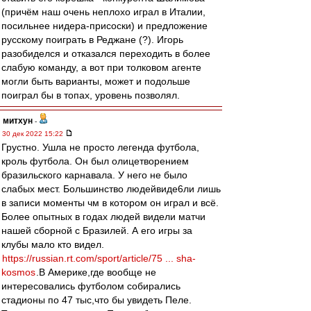
(причём наш очень неплохо играл в Италии,
посильнее нидера-присоски) и предложение
русскому поиграть в Реджане (?). Игорь
разобиделся и отказался переходить в более
слабую команду, а вот при толковом агенте
могли быть варианты, может и подольше
поиграл бы в топах, уровень позволял.
митхун
-
30 дек 2022 15:22
Грустно. Ушла не просто легенда футбола,
кроль футбола. Он был олицетворением
бразильского карнавала. У него не было
слабых мест. Большинство людейвиде6ли лишь
в записи моменты чм в котором он играл и всё.
Более опытных в годах людей видели матчи
нашей сборной с Бразилей. А его игры за
клубы мало кто видел.
https://russian.rt.com/sport/article/75 ... sha-
kosmos
.В Америке,где вообще не
интересовались футболом собирались
стадионы по 47 тыс,что бы увидеть Пеле.