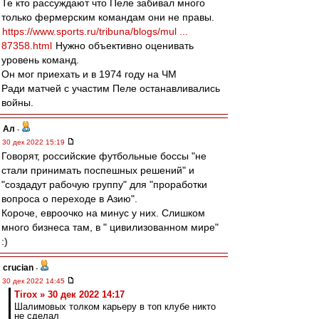
Те кто рассуждают что Пеле забивал много
только фермерским командам они не правы.
https://www.sports.ru/tribuna/blogs/mul ...
87358.html
Нужно объективно оценивать
уровень команд.
Он мог приехать и в 1974 году на ЧМ
Ради матчей с участим Пеле останавливались
войны.
Ал
-
30 дек 2022 15:19
Говорят, российские футбольные боссы "не
стали принимать поспешных решений" и
"создадут рабочую группу" для "проработки
вопроса о переходе в Азию".
Короче, евроочко на минус у них. Слишком
много бизнеса там, в " цивилизованном мире"
:)
crucian
-
30 дек 2022 14:45
Tirox » 30 дек 2022 14:17
Шалимовых толком карьеру в топ клубе никто
не сделал