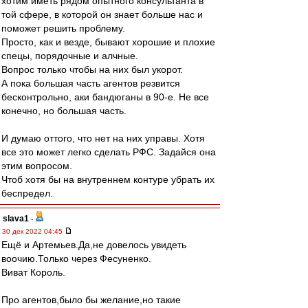
хотим иметь рядом опытного консультанта в
той сфере, в которой он знает больше нас и
поможет решить проблему.
Просто, как и везде, бывают хорошие и плохие
спецы, порядочные и алчные.
Вопрос только чтобы на них был укорот.
А пока большая часть агентов резвится
бесконтрольно, аки бандюганы в 90-е. Не все
конечно, но большая часть.
И думаю оттого, что нет на них управы. Хотя
все это может легко сделать РФС. Задайся она
этим вопросом.
Чтоб хотя бы на внутреннем контуре убрать их
беспредел.
slava1
-
30 дек 2022 04:45
Ещё и Артемьев.Да,не довелось увидеть
воочию.Только через Фесуненко.
Виват Король.
Про агентов,было бы желание,но такие