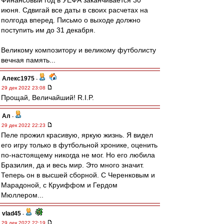
Финансовый год в УЕФА заканчивается 30
июня. Сдвигай все даты в своих расчетах на
полгода вперед. Письмо о выходе должно
поступить им до 31 декабря.
Великому композитору и великому футболисту
вечная память...
Алекс1975
-
29 дек 2022 23:08
Прощай, Величайший! R.I.P.
Ал
-
29 дек 2022 22:23
Пеле прожил красивую, яркую жизнь. Я видел
его игру только в футбольной хронике, оценить
по-настоящему никогда не мог. Но его любила
Бразилия, да и весь мир. Это много значит.
Теперь он в высшей сборной. С Черенковым и
Марадоной, с Круиффом и Гердом
Мюллером...
vlad45
-
29 дек 2022 22:19