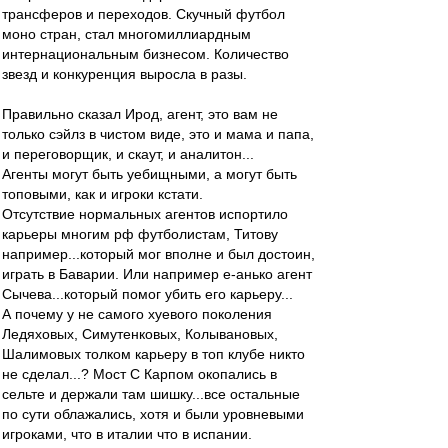
трансферов и переходов. Скучный футбол
моно стран, стал многомиллиардным
интернациональным бизнесом. Количество
звезд и конкуренция выросла в разы.
Правильно сказал Ирод, агент, это вам не
только сэйлз в чистом виде, это и мама и папа,
и переговорщик, и скаут, и аналитон...
Агенты могут быть уебищными, а могут быть
топовыми, как и игроки кстати.
Отсутствие нормальных агентов испортило
карьеры многим рф футболистам, Титову
например...который мог вполне и был достоин,
играть в Баварии. Или например е-анько агент
Сычева...который помог убить его карьеру...
А почему у не самого хуевого поколения
Ледяховых, Симутенковых, Колывановых,
Шалимовых толком карьеру в топ клубе никто
не сделал...? Мост С Карпом окопались в
сельте и держали там шишку...все остальные
по сути облажались, хотя и были уровневыми
игроками, что в италии что в испании.