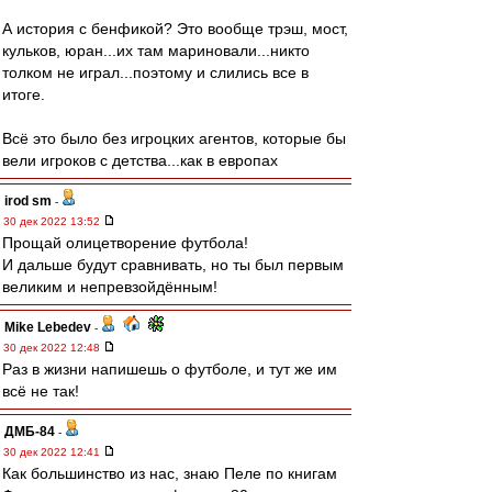
А история с бенфикой? Это вообще трэш, мост,
кульков, юран...их там мариновали...никто
толком не играл...поэтому и слились все в
итоге.
Всё это было без игроцких агентов, которые бы
вели игроков с детства...как в европах
irod sm
-
30 дек 2022 13:52
Прощай олицетворение футбола!
И дальше будут сравнивать, но ты был первым
великим и непревзойдённым!
Mike Lebedev
-
30 дек 2022 12:48
Раз в жизни напишешь о футболе, и тут же им
всё не так!
ДМБ-84
-
30 дек 2022 12:41
Как большинство из нас, знаю Пеле по книгам