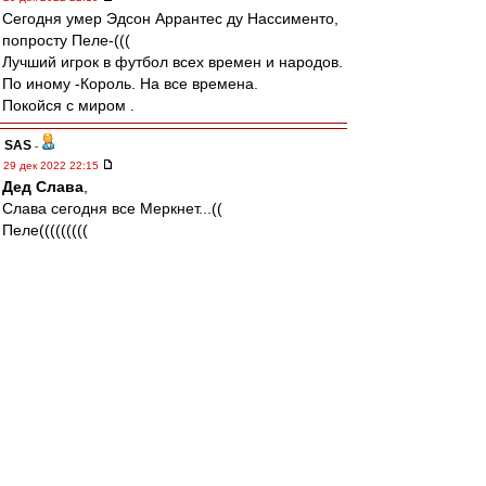
Сегодня умер Эдсон Аррантес ду Нассименто,
попросту Пеле-(((
Лучший игрок в футбол всех времен и народов.
По иному -Король. На все времена.
Покойся с миром .
SAS
-
29 дек 2022 22:15
Дед Слава
,
Слава сегодня все Меркнет...((
Пеле(((((((((
Да и Эдуард Артемьев, Музыкантище
Эххх, денёк (((((
В 1965 Пеле играл в Луже....
Король....
Придется опять помолчать...Ужас
romix
-
29 дек 2022 22:04