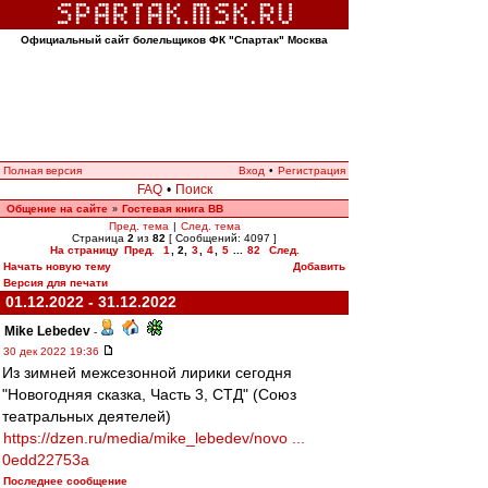
Официальный сайт болельщиков ФК "Спартак" Москва
Полная версия
Вход
•
Регистрация
FAQ
•
Поиск
Общение на сайте
Гостевая книга ВВ
»
Пред. тема
|
След. тема
Страница
2
из
82
[ Сообщений: 4097 ]
На страницу
Пред.
1
,
2
,
3
,
4
,
5
...
82
След.
Начать новую тему
Добавить
Версия для печати
01.12.2022 - 31.12.2022
Mike Lebedev
-
30 дек 2022 19:36
Из зимней межсезонной лирики сегодня
"Новогодняя сказка, Часть 3, СТД" (Союз
театральных деятелей)
https://dzen.ru/media/mike_lebedev/novo ...
0edd22753a
Последнее сообщение