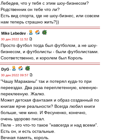
Лебедев, что у тебя с этим шоу-бизнесом?
Родственник он тебе что ли?
Есть вид спорта, где не шоу-бизнес, или совсем
нам теперь страшно жить?))
Mike Lebedev
-
30 дек 2022 11:52
Просто футбол тогда был футболом, а не шоу-
бизнесом, и футболисты - были футболистами.
Соответственно, и королем был Король
DyG
-
30 дек 2022 09:57
"Чашу Мараканы" так и потерял куда-то при
переездах. Два раза переплетенную, клееную-
переклееную. Жалко.
Может детская фантазия и образ созданный по
книгам ярче реальности? Всегда любил книги
больше, чем кино. И Фесуненко, конечно,
очень здорово писал.
Пеле - это что-то такое "навсегда и над всеми".
Есть он, и есть остальные.
Вечная память, король.