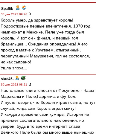
SpaSib
-
30 дек 2022 09:26
Король умер, да здравствует король!
Подростковые первые впечатления. 1970 год,
чемпионат в Мексике. Пеле уже тогда был
король. И вот он - финал, и первый гол
бразильцев... Ожидания оправдались! А его
проход в матче с Уругваем, отыгранный,
перепуганный Мазуркевич, гол не состоялся,
но как сыграно!
Ушла эпоха...
vlad45
-
30 дек 2022 08:21
Настольные книги юности от Фесуненко - Чаша
Мараканы и Пеле,Гарринча и футбол.
И пусть говорят, что Короля играет свита, но тут
случай, когда сам Король играл свиту!
У каждого времени свои кумиры. История не
признает сослагательного наклонения, но
уверен, будь в то время интернет, слава
Великого Пеле была бы много выше нынешних