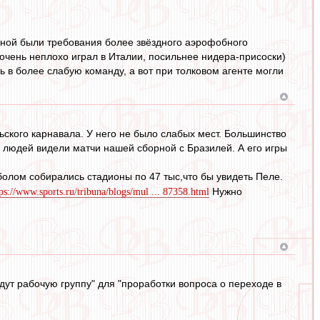
чиной были требования более звёздного аэрофобного
очень неплохо играл в Италии, посильнее нидера-присоски)
ь в более слабую команду, а вот при толковом агенте могли
ского карнавала. У него не было слабых мест. Большинство
х людей видели матчи нашей сборной с Бразилей. А его игры
олом собирались стадионы по 47 тыс,что бы увидеть Пеле.
Нужно
tps://www.sports.ru/tribuna/blogs/mul ... 87358.html
ут рабочую группу" для "проработки вопроса о переходе в