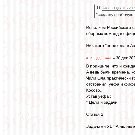
Ал » 30 дек 2022 1
"создадут рабочую 
Исполком Российского ф
сборных команд в офиц
Никакого "перехода в Аз
#
Дед Слава
» 30 дек 202
В принципе, что и ожид
А ведь были времена, к
Чили шла практически гр
отстранил, уефа и фифа
Косово...
Устав уефа :
" Цели и задачи
Статья 2.
Задачами УЕФА являют