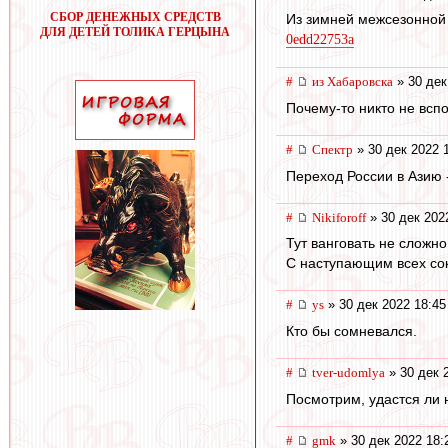
СБОР ДЕНЕЖНЫХ СРЕДСТВ
Из зимней межсезонной 
ДЛЯ ДЕТЕЙ ТОЛИКА ГЕРЦЫНА
0edd22753a
#
из Хабаровска
» 30 дек
Почему-то никто не вспо
#
Спектр
» 30 дек 2022 
Переход России в Азию 
#
Nikiforoff
» 30 дек 202
Тут ванговать не сложн
С наступающим всех со
#
ys
» 30 дек 2022 18:45
Кто бы сомневался.
#
tver-udomlya
» 30 дек 
Посмотрим, удастся ли 
#
gmk
» 30 дек 2022 18: