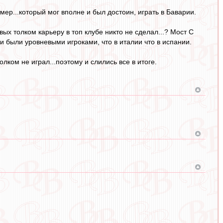
р...который мог вполне и был достоин, играть в Баварии.
х толком карьеру в топ клубе никто не сделал...? Мост С
и были уровневыми игроками, что в италии что в испании.
лком не играл...поэтому и слились все в итоге.