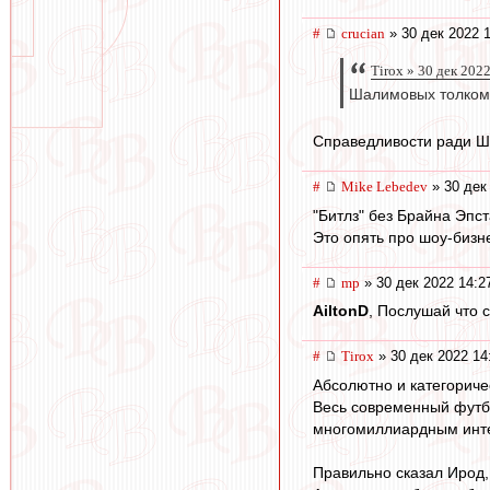
#
crucian
» 30 дек 2022 
Tirox » 30 дек 202
Шалимовых толком 
Справедливости ради Ш
#
Mike Lebedev
» 30 дек
"Битлз" без Брайна Эпс
Это опять про шоу-бизн
#
mp
» 30 дек 2022 14:2
AiltonD
, Послушай что 
#
Tirox
» 30 дек 2022 14
Абсолютно и категориче
Весь современный футбо
многомиллиардным инте
Правильно сказал Ирод, а