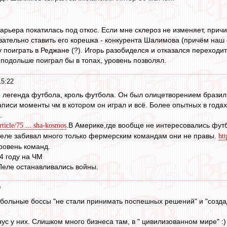
арьера покатилась под откос. Если мне склероз не изменяет, при
зательно ставить его корешка - конкурента Шалимова (причём наш 
поиграть в Реджане (?). Игорь разобиделся и отказался переходит
 подольше поиграл бы в топах, уровень позволял.
15:22
о легенда футбола, кроль футбола. Он был олицетворением бразиль
писи моменты чм в котором он играл и всё. Более опытных в года
.
.В Америке,где вообще не интересовались футб
article/75 ... sha-kosmos
Пеле забивал много только фермерским командам они не правы.
ht
ровень команд.
4 году на ЧМ
Пеле останавливались войны.
9
тбольные боссы "не стали принимать поспешных решений" и "создад
ус у них. Слишком много бизнеса там, в " цивилизованном мире" :)