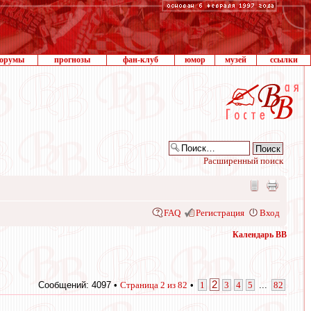
орумы
прогнозы
фан-клуб
юмор
музей
ссылки
Расширенный поиск
FAQ
Регистрация
Вход
Календарь ВВ
2
Сообщений: 4097 •
Страница
2
из
82
•
1
3
4
5
...
82