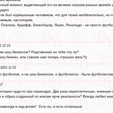
нный момент, выделяющий его из великих игроков разных времён и в
щадно.
еле был нормальным человеком, что для гения необязательно, но пр
 живым, настоящим.
Платини, Круифф, Бекенбауэр, Яшин, Рональдо - не просто футбол
2 12:15
тим шоу-бизнесом? Родственник он тебе что ли?
 шоу-бизнес, или совсем нам теперь страшно жить?))
 2022 11:52
л футболом, а не шоу-бизнесом, и футболисты - были футболистам
57
потерял куда-то при переездах. Два раза переплетенную, клееную
 и образ созданный по книгам ярче реальности? Всегда любил книг
"навсегда и над всеми". Есть он, и есть остальные.