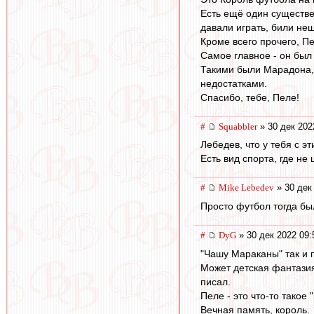
Есть ещё один существе
давали играть, били не
Кроме всего прочего, П
Самое главное - он был
Такими были Марадона, 
недостатками.
Спасибо, тебе, Пеле!
#
Squabbler
» 30 дек 202
Лебедев, что у тебя с э
Есть вид спорта, где не
#
Mike Lebedev
» 30 дек
Просто футбол тогда бы
#
DyG
» 30 дек 2022 09:
"Чашу Мараканы" так и 
Может детская фантазия
писал.
Пеле - это что-то такое 
Вечная память, король.