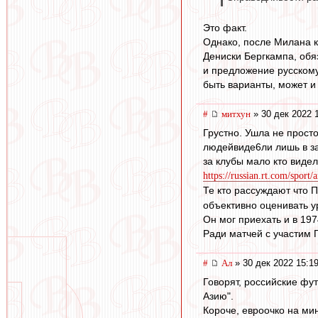
Это факт.
Однако, после Милана к
Дениски Бергкампа, обя
и предложение русскому 
быть варианты, может и
#
митхун
» 30 дек 2022 
Грустно. Ушла не прост
людейвиде6ли лишь в за
за клубы мало кто видел
https://russian.rt.com/sport/
Те кто рассуждают что 
объективно оценивать у
Он мог приехать и в 197
Ради матчей с участим 
#
Ал
» 30 дек 2022 15:1
Говорят, российские фу
Азию".
Короче, евроочко на мин