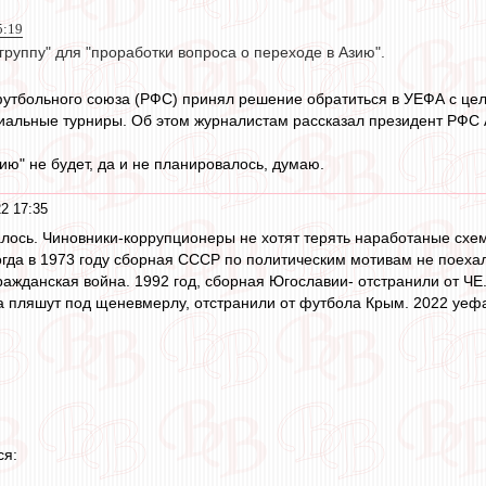
5:19
группу" для "проработки вопроса о переходе в Азию".
утбольного союза (РФС) принял решение обратиться в УЕФА с це
иальные турниры. Об этом журналистам рассказал президент РФС 
ию" не будет, да и не планировалось, думаю.
2 17:35
алось. Чиновники-коррупционеры не хотят терять наработаные сх
огда в 1973 году сборная СССР по политическим мотивам не поехал
ажданская война. 1992 год, сборная Югославии- отстранили от ЧЕ.
 пляшут под щеневмерлу, отстранили от футбола Крым. 2022 уефа 
ся: