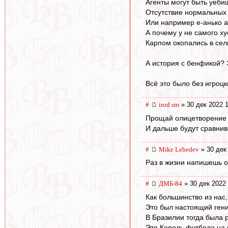
Агенты могут быть уебищ
Отсутствие нормальных 
Или например е-анько аг
А почему у не самого х
Карпом окопались в сель
А история с бенфикой? Э
Всё это было без игроцк
#
irod sm
» 30 дек 2022 
Прощай олицетворение
И дальше будут сравнив
#
Mike Lebedev
» 30 дек
Раз в жизни напишешь о 
#
ДМБ-84
» 30 дек 2022 
Как большинство из нас,
Это был настоящий гени
В Бразилии тогда была 
Это Король футбола на 