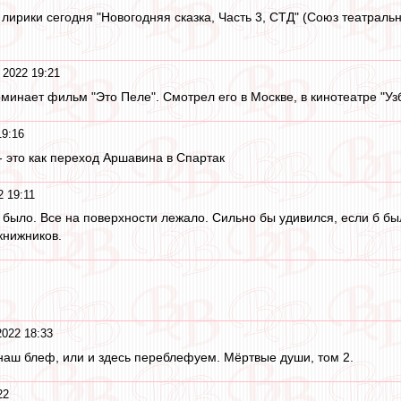
лирики сегодня "Новогодняя сказка, Часть 3, СТД" (Союз театраль
 2022 19:21
минает фильм "Это Пеле". Смотрел его в Москве, в кинотеатре "Узб
19:16
- это как переход Аршавина в Спартак
2 19:11
о было. Все на поверхности лежало. Сильно бы удивился, если б бы
книжников.
2022 18:33
наш блеф, или и здесь переблефуем. Мёртвые души, том 2.
22