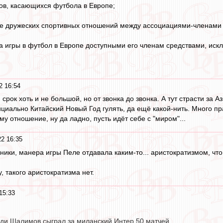
сов, касающихся футбола в Европе;
ие дружеских спортивных отношений между ассоциациями-членами 
да игры в футбол в Европе доступными его членам средствами, ис
2 16:54
, срок хоть и не большой, но от звонка до звонка. А тут страсти за 
ициально Китайский Новый Год гулять, да ещё какой-нить. Много п
му отношение, ну да ладно, пусть идёт себе с "миром"...
22 16:35
ники, манера игры Пеле отдавала каким-то... аристократизмом, что
, такого аристократизма нет.
15:33
ди Шалимов сыграл за миланский Интер 50 матчей.