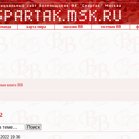
оманда
карта мира
магазин ВВ
гостевая ВВ
ф
вая книга ВВ
22
 2022 19:36