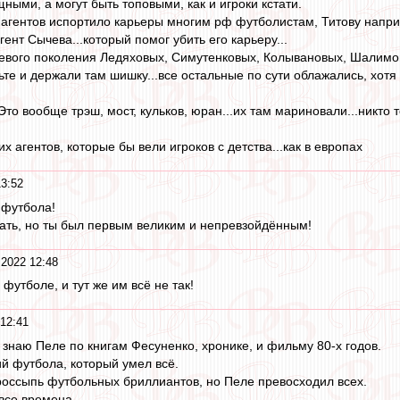
ными, а могут быть топовыми, как и игроки кстати.
агентов испортило карьеры многим рф футболистам, Титову наприме
ент Сычева...который помог убить его карьеру...
уевого поколения Ледяховых, Симутенковых, Колывановых, Шалимовы
те и держали там шишку...все остальные по сути облажались, хотя 
то вообще трэш, мост, кульков, юран...их там мариновали...никто то
их агентов, которые бы вели игроков с детства...как в европах
13:52
 футбола!
ать, но ты был первым великим и непревзойдённым!
 2022 12:48
футболе, и тут же им всё не так!
12:41
 знаю Пеле по книгам Фесуненко, хронике, и фильму 80-х годов.
й футбола, который умел всё.
россыпь футбольных бриллиантов, но Пеле превосходил всех.
все времена.