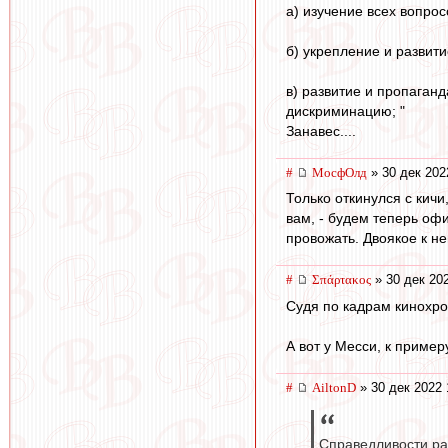
а) изучение всех вопро
б) укрепление и развит
в) развитие и пропаган
дискриминацию; "
Занавес....
#
МосфОлд
» 30 дек 202
Только откинулся с кичи
вам, - будем теперь оф
провожать. Двоякое к не
#
Σπάρτακος
» 30 дек 20
Судя по кадрам кинохро
А вот у Месси, к примеру
#
AiltonD
» 30 дек 2022 
Справедливости ра