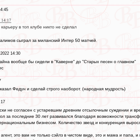
14:45
2 14:17
карьеру в топ клубе никто не сделал
алимов сыграл за миланский Интер 50 матчей.
 2022 14:30
тайна вообще бы сидели в "Каверне" до "Старых песен о главном"
ес
7
сказал Федун и сделай строго наоборот. (народная мудрость)
:17
ски не согласен с устаревшим древним отсылочным суждении и вред
л за последние 30 лет развивался благодаря возможности трансф
рнациональным бизнесом. Количество звезд и конкуренция выросл
гент, это вам не только сэйлз в чистом виде, это и мама и папа, и 