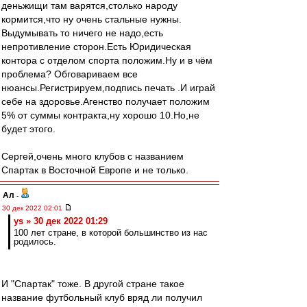
деньжищи там варятся,cтолько народу
кормится,что ну очень стальные нужны.
Выдумывать то ничего не надо,есть
непротивление сторон.Есть Юридическая
контора с отделом спорта положим.Ну и в чём
проблема? Обговариваем все
нюансы.Регистрируем,подпись печать .И играй
себе на здоровье.Агенство получает положим
5% от суммы контракта,ну хорошо 10.Но,не
будет этого.
Сергей,очень много клубов с названием
Спартак в Восточной Европе и не только.
Ал
-
30 дек 2022 02:01
ys » 30 дек 2022 01:29
100 лет стране, в которой большинство из нас
родилось.
И "Спартак" тоже. В другой стране такое
название футбольный клуб вряд ли получил