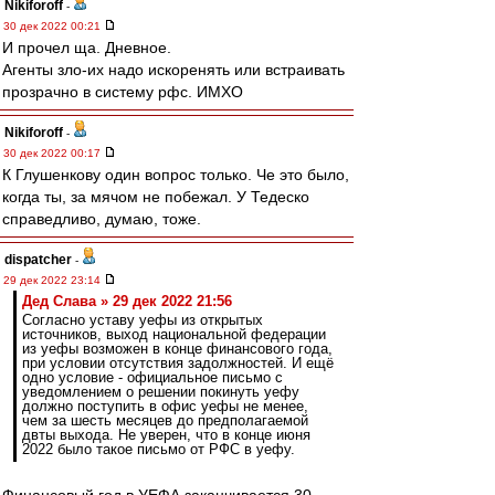
Nikiforoff
-
30 дек 2022 00:21
И прочел ща. Дневное.
Агенты зло-их надо искоренять или встраивать
прозрачно в систему рфс. ИМХО
Nikiforoff
-
30 дек 2022 00:17
К Глушенкову один вопрос только. Че это было,
когда ты, за мячом не побежал. У Тедеско
справедливо, думаю, тоже.
dispatcher
-
29 дек 2022 23:14
Дед Слава » 29 дек 2022 21:56
Согласно уставу уефы из открытых
источников, выход национальной федерации
из уефы возможен в конце финансового года,
при условии отсутствия задолжностей. И ещё
одно условие - официальное письмо с
уведомлением о решении покинуть уефу
должно поступить в офис уефы не менее,
чем за шесть месяцев до предполагаемой
двты выхода. Не уверен, что в конце июня
2022 было такое письмо от РФС в уефу.