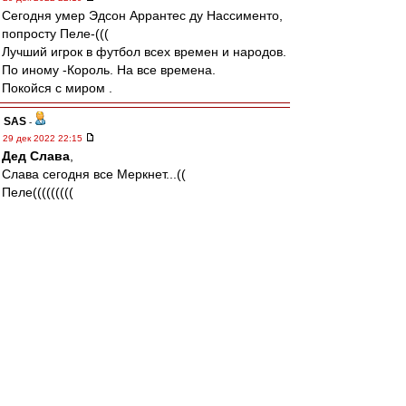
Сегодня умер Эдсон Аррантес ду Нассименто,
попросту Пеле-(((
Лучший игрок в футбол всех времен и народов.
По иному -Король. На все времена.
Покойся с миром .
SAS
-
29 дек 2022 22:15
Дед Слава
,
Слава сегодня все Меркнет...((
Пеле(((((((((
Да и Эдуард Артемьев, Музыкантище
Эххх, денёк (((((
В 1965 Пеле играл в Луже....
Король....
Придется опять помолчать...Ужас
romix
-
29 дек 2022 22:04