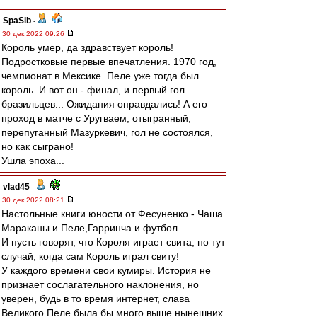
SpaSib
-
30 дек 2022 09:26
Король умер, да здравствует король!
Подростковые первые впечатления. 1970 год,
чемпионат в Мексике. Пеле уже тогда был
король. И вот он - финал, и первый гол
бразильцев... Ожидания оправдались! А его
проход в матче с Уругваем, отыгранный,
перепуганный Мазуркевич, гол не состоялся,
но как сыграно!
Ушла эпоха...
vlad45
-
30 дек 2022 08:21
Настольные книги юности от Фесуненко - Чаша
Мараканы и Пеле,Гарринча и футбол.
И пусть говорят, что Короля играет свита, но тут
случай, когда сам Король играл свиту!
У каждого времени свои кумиры. История не
признает сослагательного наклонения, но
уверен, будь в то время интернет, слава
Великого Пеле была бы много выше нынешних