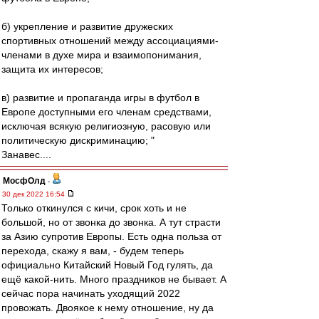
б) укрепление и развитие дружеских
спортивных отношений между ассоциациями-
членами в духе мира и взаимопонимания,
защита их интересов;
в) развитие и пропаганда игры в футбол в
Европе доступными его членам средствами,
исключая всякую религиозную, расовую или
политическую дискриминацию; "
Занавес....
МосфОлд
-
30 дек 2022 16:54
Только откинулся с кичи, срок хоть и не
большой, но от звонка до звонка. А тут страсти
за Азию супротив Европы. Есть одна польза от
перехода, скажу я вам, - будем теперь
официально Китайский Новый Год гулять, да
ещё какой-нить. Много праздников не бывает. А
сейчас пора начинать уходящий 2022
провожать. Двоякое к нему отношение, ну да