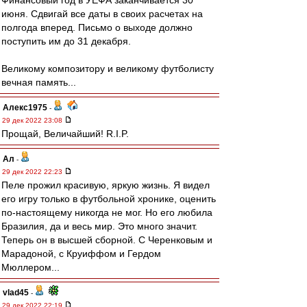
Финансовый год в УЕФА заканчивается 30
июня. Сдвигай все даты в своих расчетах на
полгода вперед. Письмо о выходе должно
поступить им до 31 декабря.
Великому композитору и великому футболисту
вечная память...
Алекс1975
-
29 дек 2022 23:08
Прощай, Величайший! R.I.P.
Ал
-
29 дек 2022 22:23
Пеле прожил красивую, яркую жизнь. Я видел
его игру только в футбольной хронике, оценить
по-настоящему никогда не мог. Но его любила
Бразилия, да и весь мир. Это много значит.
Теперь он в высшей сборной. С Черенковым и
Марадоной, с Круиффом и Гердом
Мюллером...
vlad45
-
29 дек 2022 22:19