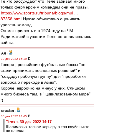
Те кто рассуждают что Пеле забивал много
только фермерским командам они не правы.
https://www.sports.ru/tribuna/blogs/mul ...
87358.html
Нужно объективно оценивать
уровень команд.
Он мог приехать и в 1974 году на ЧМ
Ради матчей с участим Пеле останавливались
войны.
Ал
-
30 дек 2022 15:19
Говорят, российские футбольные боссы "не
стали принимать поспешных решений" и
"создадут рабочую группу" для "проработки
вопроса о переходе в Азию".
Короче, евроочко на минус у них. Слишком
много бизнеса там, в " цивилизованном мире"
:)
crucian
-
30 дек 2022 14:45
Tirox » 30 дек 2022 14:17
Шалимовых толком карьеру в топ клубе никто
не сделал