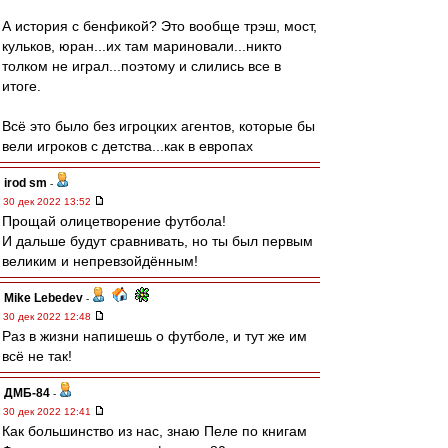
А история с бенфикой? Это вообще трэш, мост,
кульков, юран...их там мариновали...никто
толком не играл...поэтому и слились все в
итоге.
Всё это было без игроцких агентов, которые бы
вели игроков с детства...как в европах
irod sm
-
30 дек 2022 13:52
Прощай олицетворение футбола!
И дальше будут сравнивать, но ты был первым
великим и непревзойдённым!
Mike Lebedev
-
30 дек 2022 12:48
Раз в жизни напишешь о футболе, и тут же им
всё не так!
ДМБ-84
-
30 дек 2022 12:41
Как большинство из нас, знаю Пеле по книгам