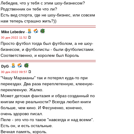
Лебедев, что у тебя с этим шоу-бизнесом?
Родственник он тебе что ли?
Есть вид спорта, где не шоу-бизнес, или совсем
нам теперь страшно жить?))
Mike Lebedev
-
30 дек 2022 11:52
Просто футбол тогда был футболом, а не шоу-
бизнесом, и футболисты - были футболистами.
Соответственно, и королем был Король
DyG
-
30 дек 2022 09:57
"Чашу Мараканы" так и потерял куда-то при
переездах. Два раза переплетенную, клееную-
переклееную. Жалко.
Может детская фантазия и образ созданный по
книгам ярче реальности? Всегда любил книги
больше, чем кино. И Фесуненко, конечно,
очень здорово писал.
Пеле - это что-то такое "навсегда и над всеми".
Есть он, и есть остальные.
Вечная память, король.