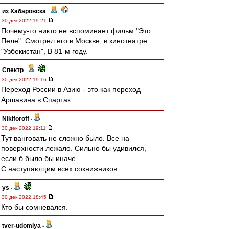
из Хабаровска
-
30 дек 2022 19:21
Почему-то никто не вспоминает фильм "Это
Пеле". Смотрел его в Москве, в кинотеатре
"Узбекистан", В 81-м году.
Спектр
-
30 дек 2022 19:16
Переход России в Азию - это как переход
Аршавина в Спартак
Nikiforoff
-
30 дек 2022 19:11
Тут ванговать не сложно было. Все на
поверхности лежало. Сильно бы удивился,
если б было бы иначе.
С наступающим всех сокнижников.
ys
-
30 дек 2022 18:45
Кто бы сомневался.
tver-udomlya
-