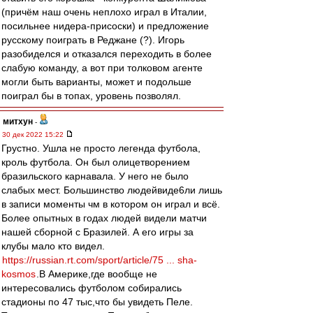
(причём наш очень неплохо играл в Италии,
посильнее нидера-присоски) и предложение
русскому поиграть в Реджане (?). Игорь
разобиделся и отказался переходить в более
слабую команду, а вот при толковом агенте
могли быть варианты, может и подольше
поиграл бы в топах, уровень позволял.
митхун
-
30 дек 2022 15:22
Грустно. Ушла не просто легенда футбола,
кроль футбола. Он был олицетворением
бразильского карнавала. У него не было
слабых мест. Большинство людейвиде6ли лишь
в записи моменты чм в котором он играл и всё.
Более опытных в годах людей видели матчи
нашей сборной с Бразилей. А его игры за
клубы мало кто видел.
https://russian.rt.com/sport/article/75 ... sha-
kosmos
.В Америке,где вообще не
интересовались футболом собирались
стадионы по 47 тыс,что бы увидеть Пеле.