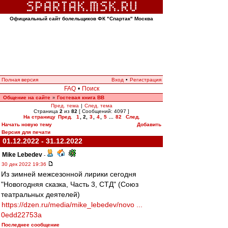
Официальный сайт болельщиков ФК "Спартак" Москва
Полная версия
Вход
•
Регистрация
FAQ
•
Поиск
Общение на сайте
Гостевая книга ВВ
»
Пред. тема
|
След. тема
Страница
2
из
82
[ Сообщений: 4097 ]
На страницу
Пред.
1
,
2
,
3
,
4
,
5
...
82
След.
Начать новую тему
Добавить
Версия для печати
01.12.2022 - 31.12.2022
Mike Lebedev
-
30 дек 2022 19:36
Из зимней межсезонной лирики сегодня
"Новогодняя сказка, Часть 3, СТД" (Союз
театральных деятелей)
https://dzen.ru/media/mike_lebedev/novo ...
0edd22753a
Последнее сообщение