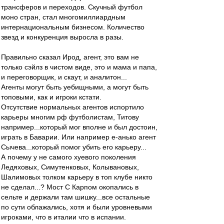
трансферов и переходов. Скучный футбол
моно стран, стал многомиллиардным
интернациональным бизнесом. Количество
звезд и конкуренция выросла в разы.
Правильно сказал Ирод, агент, это вам не
только сэйлз в чистом виде, это и мама и папа,
и переговорщик, и скаут, и аналитон...
Агенты могут быть уебищными, а могут быть
топовыми, как и игроки кстати.
Отсутствие нормальных агентов испортило
карьеры многим рф футболистам, Титову
например...который мог вполне и был достоин,
играть в Баварии. Или например е-анько агент
Сычева...который помог убить его карьеру...
А почему у не самого хуевого поколения
Ледяховых, Симутенковых, Колывановых,
Шалимовых толком карьеру в топ клубе никто
не сделал...? Мост С Карпом окопались в
сельте и держали там шишку...все остальные
по сути облажались, хотя и были уровневыми
игроками, что в италии что в испании.