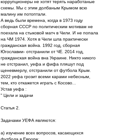
коррупционеры не хотят терять наработаные
схемы. Мы с этим долбаным Крымом всю
малину им потоптали.
А ведь были времена, когда в 1973 году
сборная СССР по политическим мотивам не
поехала на стыковой матч в Чили. И не попала
на ЧМ 1974. Хотя в Чили шла практически
гражданская война. 1992 год, сборная
Югославии- отстранили от ЧЕ. 2014 год,
гражданская война вна Украине. Никто никого
не отстранил, уефа и фифа пляшут под
щеневмерлу, отстранили от футбола Крым.
2022 уефа грозит всеми карами небесным,
тем, кто откажется играть с Косово...
Устав уефа :
" Цели и задачи
Статья 2.
Задачами УЕФА являются:
а) изучение всех вопросов, касающихся
футбола в Европе;