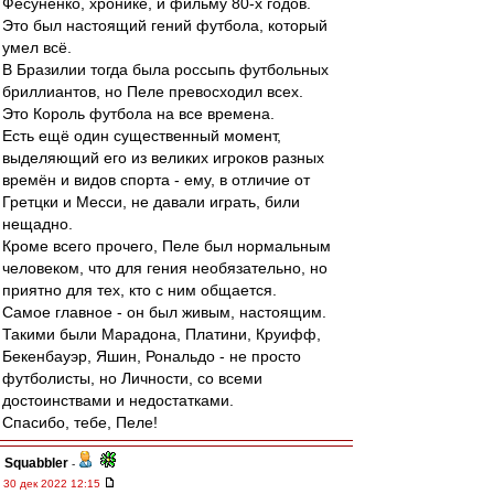
Фесуненко, хронике, и фильму 80-х годов.
Это был настоящий гений футбола, который
умел всё.
В Бразилии тогда была россыпь футбольных
бриллиантов, но Пеле превосходил всех.
Это Король футбола на все времена.
Есть ещё один существенный момент,
выделяющий его из великих игроков разных
времён и видов спорта - ему, в отличие от
Гретцки и Месси, не давали играть, били
нещадно.
Кроме всего прочего, Пеле был нормальным
человеком, что для гения необязательно, но
приятно для тех, кто с ним общается.
Самое главное - он был живым, настоящим.
Такими были Марадона, Платини, Круифф,
Бекенбауэр, Яшин, Рональдо - не просто
футболисты, но Личности, со всеми
достоинствами и недостатками.
Спасибо, тебе, Пеле!
Squabbler
-
30 дек 2022 12:15