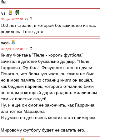
бы.
ys
-
30 дек 2022 01:29
100 лет стране, в которой большинство из нас
родилось. Тоже дата..
wod
-
30 дек 2022 01:08
Книгу Фонтана "Пеле - король футбола"
зачитал в детстве буквально до дыр. "Пеле.
Гарринча. Футбол " Фесуненко тоже от души.
Понятно, что большую часть он таким не был,
но в мою память со страниц книги он вошёл,
как бедный паренёк, которого отчаянно били
по ногам и который дарил радость миллионам
самых простых людей.
Ну, и ещё он смог не закончить, как Гарринча
или тот же Марадона
Я думаю он для очень многих стал примером.
Мировому футболу будет не хватать его...