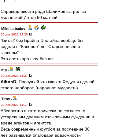
Справедливости ради Шалимов сыграл за
миланский Интер 50 матчей.
Mike Lebedev
-
30 дек 2022 14:30
"Битлз" без Брайна Эпстайна вообще бы
сидели в "Каверне" до "Старых песен о
главном"
Это опять про шоу-бизнес
mp
-
30 дек 2022 14:27
AiltonD
, Послушай что сказал Федун и сделай
строго наоборот. (народная мудрость)
Tirox
-
30 дек 2022 14:17
Абсолютно и категорически не согласен с
устаревшим древним отсылочным суждении и
вреде агентов и агентств.
Весь современный футбол за последние 30
лет развивался благодаря возможности