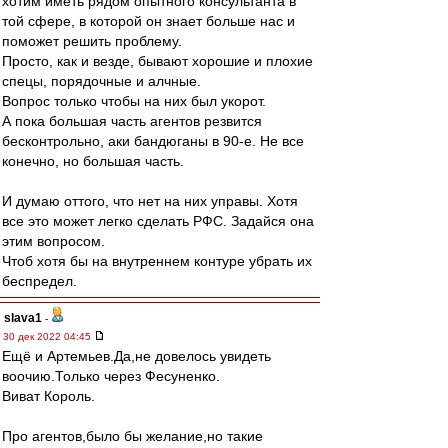
хотим иметь рядом опытного консультанта в
той сфере, в которой он знает больше нас и
поможет решить проблему.
Просто, как и везде, бывают хорошие и плохие
спецы, порядочные и алчные.
Вопрос только чтобы на них был укорот.
А пока большая часть агентов резвится
бесконтрольно, аки бандюганы в 90-е. Не все
конечно, но большая часть.
И думаю оттого, что нет на них управы. Хотя
все это может легко сделать РФС. Задайся она
этим вопросом.
Чтоб хотя бы на внутреннем контуре убрать их
беспредел.
slava1
-
30 дек 2022 04:45
Ещё и Артемьев.Да,не довелось увидеть
воочию.Только через Фесуненко.
Виват Король.
Про агентов,было бы желание,но такие