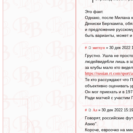
Это факт.
Однако, после Милана к
Дениски Бергкампа, обя
и предложение русскому 
быть варианты, может и
#
митхун
» 30 дек 2022 
Грустно. Ушла не прост
людейвиде6ли лишь в за
за клубы мало кто видел
https://russian.rt.com/sport/
Те кто рассуждают что 
объективно оценивать у
Он мог приехать и в 197
Ради матчей с участим 
#
Ал
» 30 дек 2022 15:1
Говорят, российские фу
Азию".
Короче, евроочко на мин