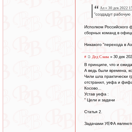
Ал » 30 дек 2022 1
"создадут рабочую 
Исполком Российского ф
сборных команд в офиц
Никакого "перехода в Аз
#
Дед Слава
» 30 дек 202
В принципе, что и ожид
А ведь были времена, к
Чили шла практически гр
отстранил, уефа и фифа
Косово...
Устав уефа :
" Цели и задачи
Статья 2.
Задачами УЕФА являют