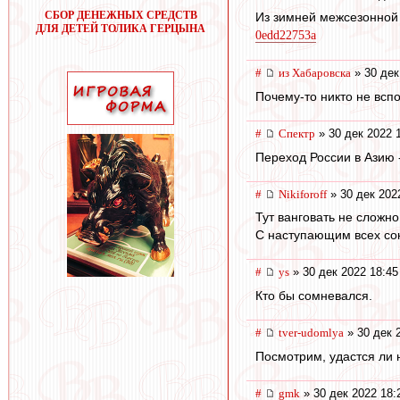
СБОР ДЕНЕЖНЫХ СРЕДСТВ
Из зимней межсезонной 
ДЛЯ ДЕТЕЙ ТОЛИКА ГЕРЦЫНА
0edd22753a
#
из Хабаровска
» 30 дек
Почему-то никто не вспо
#
Спектр
» 30 дек 2022 
Переход России в Азию 
#
Nikiforoff
» 30 дек 202
Тут ванговать не сложн
С наступающим всех со
#
ys
» 30 дек 2022 18:45
Кто бы сомневался.
#
tver-udomlya
» 30 дек 
Посмотрим, удастся ли 
#
gmk
» 30 дек 2022 18: