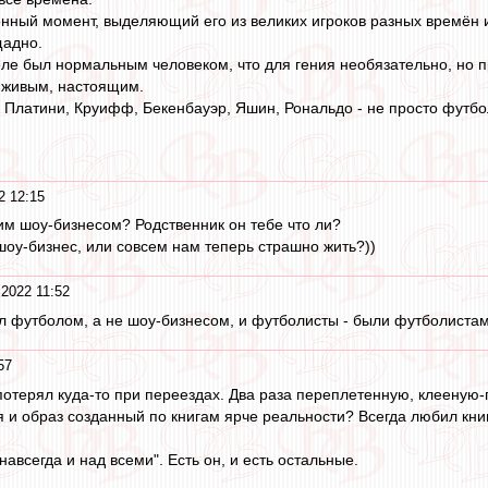
нный момент, выделяющий его из великих игроков разных времён и в
щадно.
еле был нормальным человеком, что для гения необязательно, но пр
 живым, настоящим.
Платини, Круифф, Бекенбауэр, Яшин, Рональдо - не просто футбол
2 12:15
тим шоу-бизнесом? Родственник он тебе что ли?
 шоу-бизнес, или совсем нам теперь страшно жить?))
 2022 11:52
л футболом, а не шоу-бизнесом, и футболисты - были футболистам
57
потерял куда-то при переездах. Два раза переплетенную, клееную
 и образ созданный по книгам ярче реальности? Всегда любил книг
"навсегда и над всеми". Есть он, и есть остальные.