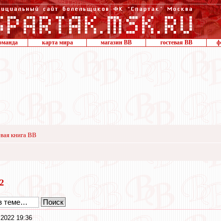
оманда
карта мира
магазин ВВ
гостевая ВВ
ф
вая книга ВВ
22
 2022 19:36