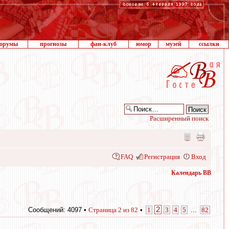
орумы
прогнозы
фан-клуб
юмор
музей
ссылки
Расширенный поиск
FAQ
Регистрация
Вход
Календарь ВВ
2
Сообщений: 4097 •
Страница
2
из
82
•
1
3
4
5
...
82