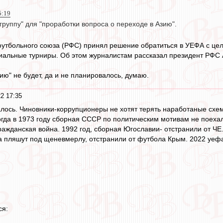
5:19
группу" для "проработки вопроса о переходе в Азию".
утбольного союза (РФС) принял решение обратиться в УЕФА с це
иальные турниры. Об этом журналистам рассказал президент РФС 
ию" не будет, да и не планировалось, думаю.
2 17:35
алось. Чиновники-коррупционеры не хотят терять наработаные сх
огда в 1973 году сборная СССР по политическим мотивам не поехал
ажданская война. 1992 год, сборная Югославии- отстранили от ЧЕ.
 пляшут под щеневмерлу, отстранили от футбола Крым. 2022 уефа 
ся: