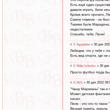
Есть ещё один существе
давали играть, били не
Кроме всего прочего, П
Самое главное - он был
Такими были Марадона, 
недостатками.
Спасибо, тебе, Пеле!
#
Squabbler
» 30 дек 202
Лебедев, что у тебя с э
Есть вид спорта, где не
#
Mike Lebedev
» 30 дек
Просто футбол тогда бы
#
DyG
» 30 дек 2022 09:
"Чашу Мараканы" так и 
Может детская фантазия
писал.
Пеле - это что-то такое 
Вечная память, король.