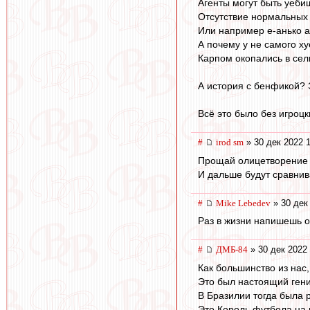
Агенты могут быть уебищ
Отсутствие нормальных 
Или например е-анько аг
А почему у не самого х
Карпом окопались в сель
А история с бенфикой? Э
Всё это было без игроцк
#
irod sm
» 30 дек 2022 
Прощай олицетворение
И дальше будут сравнив
#
Mike Lebedev
» 30 дек
Раз в жизни напишешь о 
#
ДМБ-84
» 30 дек 2022 
Как большинство из нас,
Это был настоящий гени
В Бразилии тогда была 
Это Король футбола на 