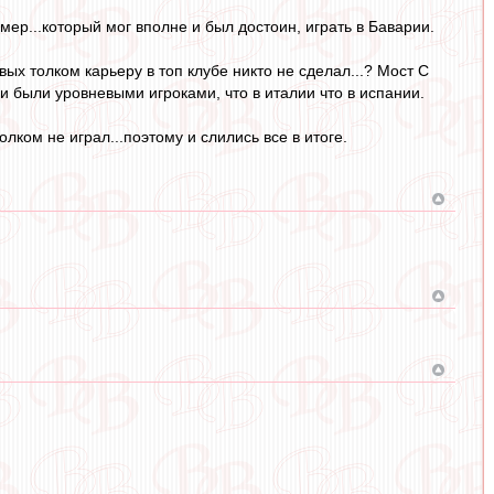
р...который мог вполне и был достоин, играть в Баварии.
х толком карьеру в топ клубе никто не сделал...? Мост С
и были уровневыми игроками, что в италии что в испании.
лком не играл...поэтому и слились все в итоге.