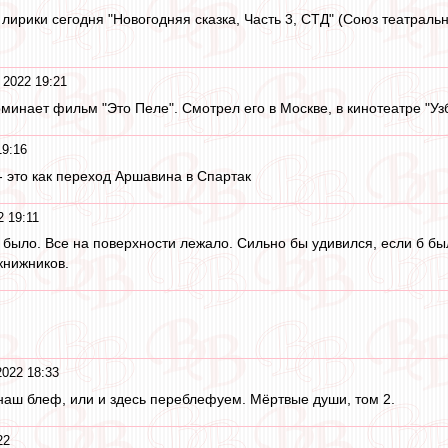
лирики сегодня "Новогодняя сказка, Часть 3, СТД" (Союз театраль
 2022 19:21
минает фильм "Это Пеле". Смотрел его в Москве, в кинотеатре "Узб
19:16
- это как переход Аршавина в Спартак
2 19:11
о было. Все на поверхности лежало. Сильно бы удивился, если б бы
книжников.
2022 18:33
наш блеф, или и здесь переблефуем. Мёртвые души, том 2.
22