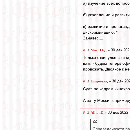
а) изучение всех вопро
б) укрепление и развит
в) развитие и пропаган
дискриминацию; "
Занавес....
#
МосфОлд
» 30 дек 202
Только откинулся с кичи
вам, - будем теперь оф
провожать. Двоякое к не
#
Σπάρτακος
» 30 дек 20
Судя по кадрам кинохро
А вот у Месси, к примеру
#
AiltonD
» 30 дек 2022 
Справедливости ра