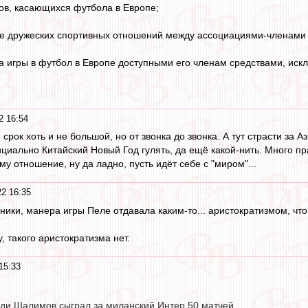
сов, касающихся футбола в Европе;
ие дружеских спортивных отношений между ассоциациями-членами 
да игры в футбол в Европе доступными его членам средствами, ис
2 16:54
, срок хоть и не большой, но от звонка до звонка. А тут страсти за 
ициально Китайский Новый Год гулять, да ещё какой-нить. Много п
му отношение, ну да ладно, пусть идёт себе с "миром"...
22 16:35
ники, манера игры Пеле отдавала каким-то... аристократизмом, что
, такого аристократизма нет.
15:33
ди Шалимов сыграл за миланский Интер 50 матчей.