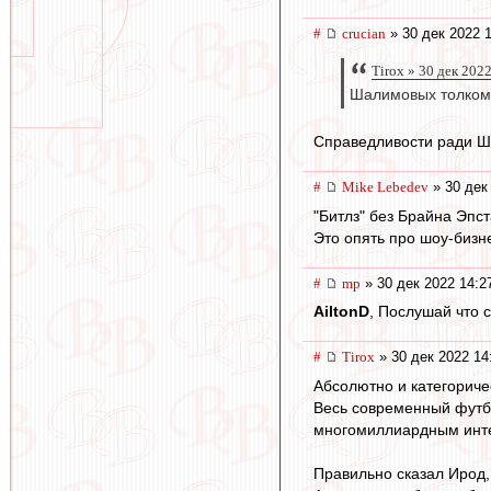
#
crucian
» 30 дек 2022 
Tirox » 30 дек 202
Шалимовых толком 
Справедливости ради Ш
#
Mike Lebedev
» 30 дек
"Битлз" без Брайна Эпс
Это опять про шоу-бизн
#
mp
» 30 дек 2022 14:2
AiltonD
, Послушай что 
#
Tirox
» 30 дек 2022 14
Абсолютно и категориче
Весь современный футбо
многомиллиардным инте
Правильно сказал Ирод, а