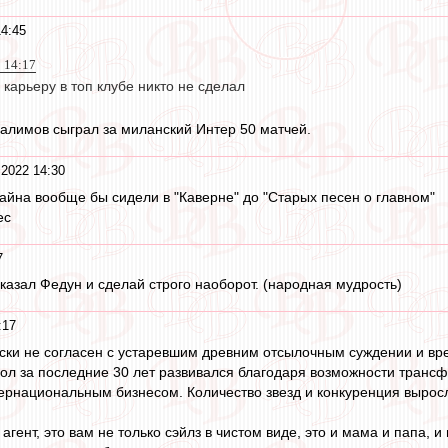
14:45
2 14:17
карьеру в топ клубе никто не сделал
алимов сыграл за миланский Интер 50 матчей.
 2022 14:30
тайна вообще бы сидели в "Каверне" до "Старых песен о главном"
ес
7
сказал Федун и сделай строго наоборот. (народная мудрость)
:17
ски не согласен с устаревшим древним отсылочным суждении и вред
л за последние 30 лет развивался благодаря возможности трансф
рнациональным бизнесом. Количество звезд и конкуренция выросл
гент, это вам не только сэйлз в чистом виде, это и мама и папа, и 