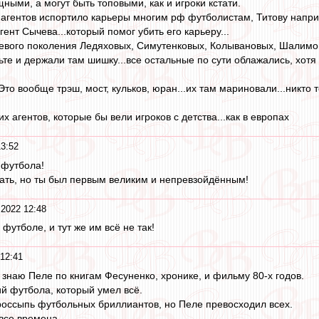
ными, а могут быть топовыми, как и игроки кстати.
агентов испортило карьеры многим рф футболистам, Титову наприме
ент Сычева...который помог убить его карьеру...
уевого поколения Ледяховых, Симутенковых, Колывановых, Шалимовы
те и держали там шишку...все остальные по сути облажались, хотя 
то вообще трэш, мост, кульков, юран...их там мариновали...никто то
их агентов, которые бы вели игроков с детства...как в европах
13:52
 футбола!
ать, но ты был первым великим и непревзойдённым!
 2022 12:48
футболе, и тут же им всё не так!
12:41
 знаю Пеле по книгам Фесуненко, хронике, и фильму 80-х годов.
й футбола, который умел всё.
россыпь футбольных бриллиантов, но Пеле превосходил всех.
все времена.