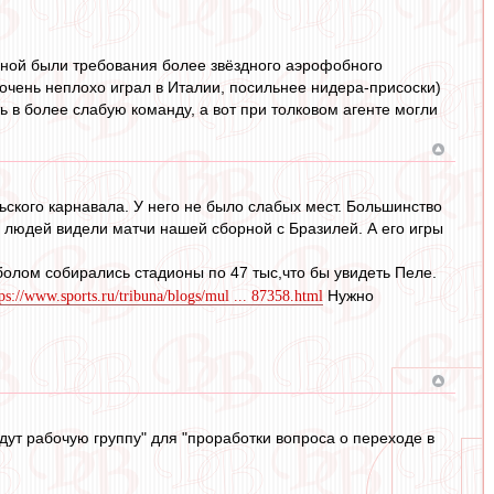
чиной были требования более звёздного аэрофобного
очень неплохо играл в Италии, посильнее нидера-присоски)
ь в более слабую команду, а вот при толковом агенте могли
ского карнавала. У него не было слабых мест. Большинство
х людей видели матчи нашей сборной с Бразилей. А его игры
олом собирались стадионы по 47 тыс,что бы увидеть Пеле.
Нужно
tps://www.sports.ru/tribuna/blogs/mul ... 87358.html
ут рабочую группу" для "проработки вопроса о переходе в