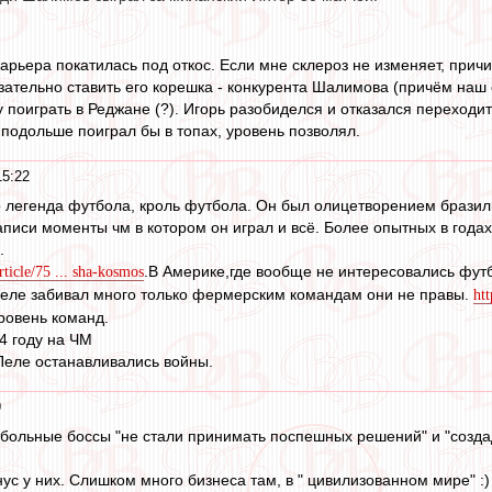
арьера покатилась под откос. Если мне склероз не изменяет, при
зательно ставить его корешка - конкурента Шалимова (причём наш 
поиграть в Реджане (?). Игорь разобиделся и отказался переходит
 подольше поиграл бы в топах, уровень позволял.
15:22
о легенда футбола, кроль футбола. Он был олицетворением бразиль
писи моменты чм в котором он играл и всё. Более опытных в года
.
.В Америке,где вообще не интересовались футб
article/75 ... sha-kosmos
Пеле забивал много только фермерским командам они не правы.
ht
ровень команд.
4 году на ЧМ
Пеле останавливались войны.
9
тбольные боссы "не стали принимать поспешных решений" и "создад
ус у них. Слишком много бизнеса там, в " цивилизованном мире" :)