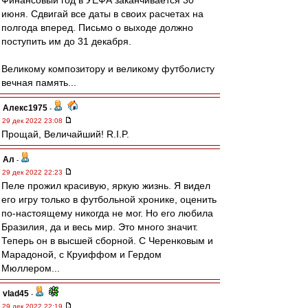
Финансовый год в УЕФА заканчивается 30
июня. Сдвигай все даты в своих расчетах на
полгода вперед. Письмо о выходе должно
поступить им до 31 декабря.
Великому композитору и великому футболисту
вечная память...
Алекс1975
-
29 дек 2022 23:08
Прощай, Величайший! R.I.P.
Ал
-
29 дек 2022 22:23
Пеле прожил красивую, яркую жизнь. Я видел
его игру только в футбольной хронике, оценить
по-настоящему никогда не мог. Но его любила
Бразилия, да и весь мир. Это много значит.
Теперь он в высшей сборной. С Черенковым и
Марадоной, с Круиффом и Гердом
Мюллером...
vlad45
-
29 дек 2022 22:19