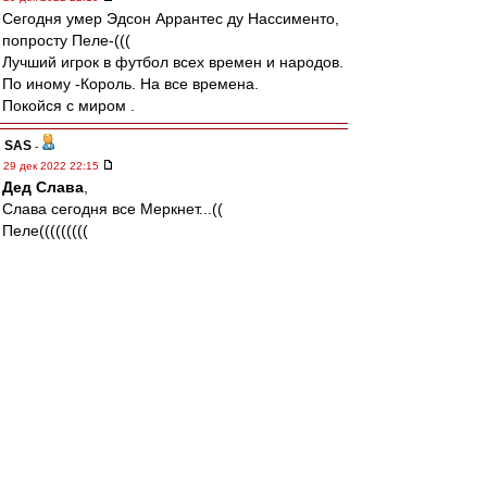
Сегодня умер Эдсон Аррантес ду Нассименто,
попросту Пеле-(((
Лучший игрок в футбол всех времен и народов.
По иному -Король. На все времена.
Покойся с миром .
SAS
-
29 дек 2022 22:15
Дед Слава
,
Слава сегодня все Меркнет...((
Пеле(((((((((
Да и Эдуард Артемьев, Музыкантище
Эххх, денёк (((((
В 1965 Пеле играл в Луже....
Король....
Придется опять помолчать...Ужас
romix
-
29 дек 2022 22:04