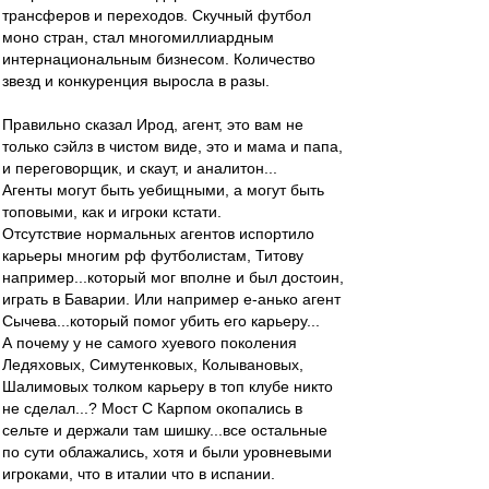
трансферов и переходов. Скучный футбол
моно стран, стал многомиллиардным
интернациональным бизнесом. Количество
звезд и конкуренция выросла в разы.
Правильно сказал Ирод, агент, это вам не
только сэйлз в чистом виде, это и мама и папа,
и переговорщик, и скаут, и аналитон...
Агенты могут быть уебищными, а могут быть
топовыми, как и игроки кстати.
Отсутствие нормальных агентов испортило
карьеры многим рф футболистам, Титову
например...который мог вполне и был достоин,
играть в Баварии. Или например е-анько агент
Сычева...который помог убить его карьеру...
А почему у не самого хуевого поколения
Ледяховых, Симутенковых, Колывановых,
Шалимовых толком карьеру в топ клубе никто
не сделал...? Мост С Карпом окопались в
сельте и держали там шишку...все остальные
по сути облажались, хотя и были уровневыми
игроками, что в италии что в испании.