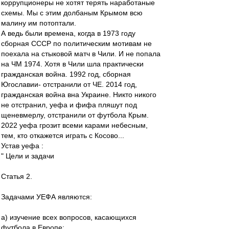
коррупционеры не хотят терять наработаные
схемы. Мы с этим долбаным Крымом всю
малину им потоптали.
А ведь были времена, когда в 1973 году
сборная СССР по политическим мотивам не
поехала на стыковой матч в Чили. И не попала
на ЧМ 1974. Хотя в Чили шла практически
гражданская война. 1992 год, сборная
Югославии- отстранили от ЧЕ. 2014 год,
гражданская война вна Украине. Никто никого
не отстранил, уефа и фифа пляшут под
щеневмерлу, отстранили от футбола Крым.
2022 уефа грозит всеми карами небесным,
тем, кто откажется играть с Косово...
Устав уефа :
" Цели и задачи
Статья 2.
Задачами УЕФА являются:
а) изучение всех вопросов, касающихся
футбола в Европе;