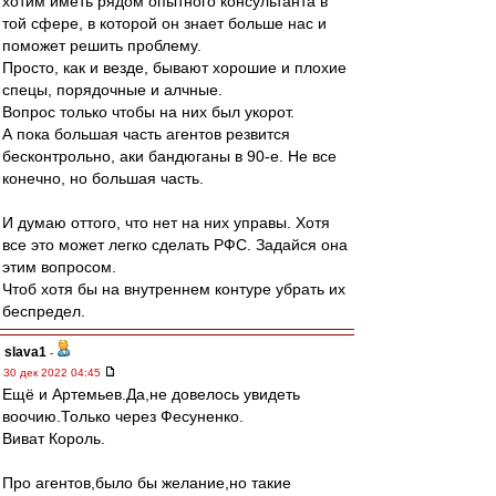
хотим иметь рядом опытного консультанта в
той сфере, в которой он знает больше нас и
поможет решить проблему.
Просто, как и везде, бывают хорошие и плохие
спецы, порядочные и алчные.
Вопрос только чтобы на них был укорот.
А пока большая часть агентов резвится
бесконтрольно, аки бандюганы в 90-е. Не все
конечно, но большая часть.
И думаю оттого, что нет на них управы. Хотя
все это может легко сделать РФС. Задайся она
этим вопросом.
Чтоб хотя бы на внутреннем контуре убрать их
беспредел.
slava1
-
30 дек 2022 04:45
Ещё и Артемьев.Да,не довелось увидеть
воочию.Только через Фесуненко.
Виват Король.
Про агентов,было бы желание,но такие