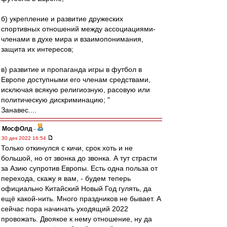
б) укрепление и развитие дружеских
спортивных отношений между ассоциациями-
членами в духе мира и взаимопонимания,
защита их интересов;
в) развитие и пропаганда игры в футбол в
Европе доступными его членам средствами,
исключая всякую религиозную, расовую или
политическую дискриминацию; "
Занавес....
МосфОлд
-
30 дек 2022 16:54
Только откинулся с кичи, срок хоть и не
большой, но от звонка до звонка. А тут страсти
за Азию супротив Европы. Есть одна польза от
перехода, скажу я вам, - будем теперь
официально Китайский Новый Год гулять, да
ещё какой-нить. Много праздников не бывает. А
сейчас пора начинать уходящий 2022
провожать. Двоякое к нему отношение, ну да