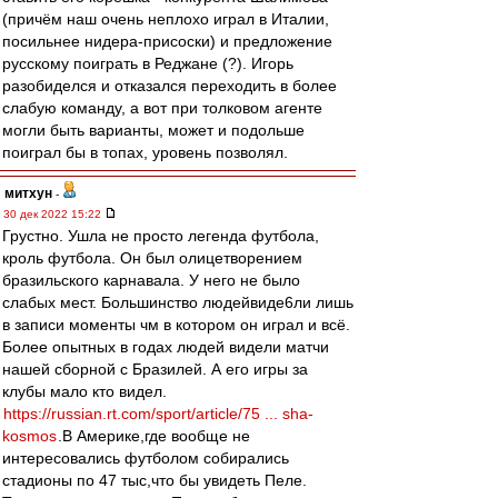
(причём наш очень неплохо играл в Италии,
посильнее нидера-присоски) и предложение
русскому поиграть в Реджане (?). Игорь
разобиделся и отказался переходить в более
слабую команду, а вот при толковом агенте
могли быть варианты, может и подольше
поиграл бы в топах, уровень позволял.
митхун
-
30 дек 2022 15:22
Грустно. Ушла не просто легенда футбола,
кроль футбола. Он был олицетворением
бразильского карнавала. У него не было
слабых мест. Большинство людейвиде6ли лишь
в записи моменты чм в котором он играл и всё.
Более опытных в годах людей видели матчи
нашей сборной с Бразилей. А его игры за
клубы мало кто видел.
https://russian.rt.com/sport/article/75 ... sha-
kosmos
.В Америке,где вообще не
интересовались футболом собирались
стадионы по 47 тыс,что бы увидеть Пеле.