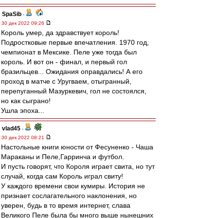
SpaSib
-
30 дек 2022 09:26
Король умер, да здравствует король!
Подростковые первые впечатления. 1970 год,
чемпионат в Мексике. Пеле уже тогда был
король. И вот он - финал, и первый гол
бразильцев... Ожидания оправдались! А его
проход в матче с Уругваем, отыгранный,
перепуганный Мазуркевич, гол не состоялся,
но как сыграно!
Ушла эпоха...
vlad45
-
30 дек 2022 08:21
Настольные книги юности от Фесуненко - Чаша
Мараканы и Пеле,Гарринча и футбол.
И пусть говорят, что Короля играет свита, но тут
случай, когда сам Король играл свиту!
У каждого времени свои кумиры. История не
признает сослагательного наклонения, но
уверен, будь в то время интернет, слава
Великого Пеле была бы много выше нынешних