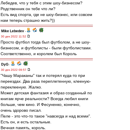
Лебедев, что у тебя с этим шоу-бизнесом?
Родственник он тебе что ли?
Есть вид спорта, где не шоу-бизнес, или совсем
нам теперь страшно жить?))
Mike Lebedev
-
30 дек 2022 11:52
Просто футбол тогда был футболом, а не шоу-
бизнесом, и футболисты - были футболистами.
Соответственно, и королем был Король
DyG
-
30 дек 2022 09:57
"Чашу Мараканы" так и потерял куда-то при
переездах. Два раза переплетенную, клееную-
переклееную. Жалко.
Может детская фантазия и образ созданный по
книгам ярче реальности? Всегда любил книги
больше, чем кино. И Фесуненко, конечно,
очень здорово писал.
Пеле - это что-то такое "навсегда и над всеми".
Есть он, и есть остальные.
Вечная память, король.