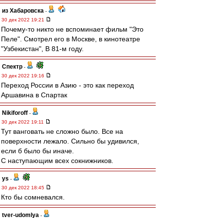
из Хабаровска
-
30 дек 2022 19:21
Почему-то никто не вспоминает фильм "Это
Пеле". Смотрел его в Москве, в кинотеатре
"Узбекистан", В 81-м году.
Спектр
-
30 дек 2022 19:16
Переход России в Азию - это как переход
Аршавина в Спартак
Nikiforoff
-
30 дек 2022 19:11
Тут ванговать не сложно было. Все на
поверхности лежало. Сильно бы удивился,
если б было бы иначе.
С наступающим всех сокнижников.
ys
-
30 дек 2022 18:45
Кто бы сомневался.
tver-udomlya
-