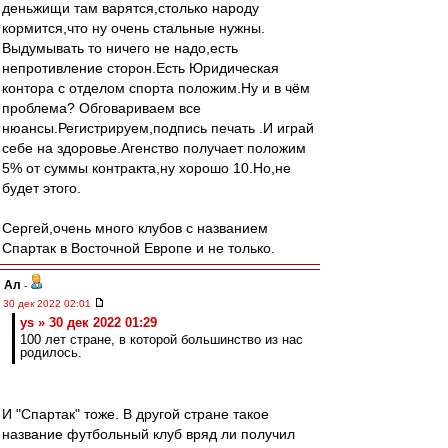
деньжищи там варятся,cтолько народу
кормится,что ну очень стальные нужны.
Выдумывать то ничего не надо,есть
непротивление сторон.Есть Юридическая
контора с отделом спорта положим.Ну и в чём
проблема? Обговариваем все
нюансы.Регистрируем,подпись печать .И играй
себе на здоровье.Агенство получает положим
5% от суммы контракта,ну хорошо 10.Но,не
будет этого.
Сергей,очень много клубов с названием
Спартак в Восточной Европе и не только.
Ал
-
30 дек 2022 02:01
ys » 30 дек 2022 01:29
100 лет стране, в которой большинство из нас
родилось.
И "Спартак" тоже. В другой стране такое
название футбольный клуб вряд ли получил