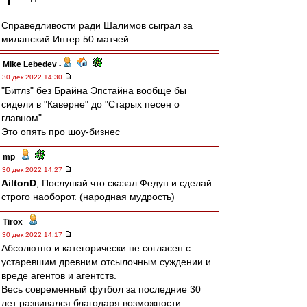
Справедливости ради Шалимов сыграл за
миланский Интер 50 матчей.
Mike Lebedev
-
30 дек 2022 14:30
"Битлз" без Брайна Эпстайна вообще бы
сидели в "Каверне" до "Старых песен о
главном"
Это опять про шоу-бизнес
mp
-
30 дек 2022 14:27
AiltonD
, Послушай что сказал Федун и сделай
строго наоборот. (народная мудрость)
Tirox
-
30 дек 2022 14:17
Абсолютно и категорически не согласен с
устаревшим древним отсылочным суждении и
вреде агентов и агентств.
Весь современный футбол за последние 30
лет развивался благодаря возможности