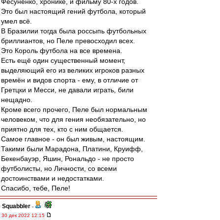
Фесуненко, хронике, и фильму 80-х годов.
Это был настоящий гений футбола, который
умел всё.
В Бразилии тогда была россыпь футбольных
бриллиантов, но Пеле превосходил всех.
Это Король футбола на все времена.
Есть ещё один существенный момент,
выделяющий его из великих игроков разных
времён и видов спорта - ему, в отличие от
Гретцки и Месси, не давали играть, били
нещадно.
Кроме всего прочего, Пеле был нормальным
человеком, что для гения необязательно, но
приятно для тех, кто с ним общается.
Самое главное - он был живым, настоящим.
Такими были Марадона, Платини, Круифф,
Бекенбауэр, Яшин, Рональдо - не просто
футболисты, но Личности, со всеми
достоинствами и недостатками.
Спасибо, тебе, Пеле!
Squabbler
-
30 дек 2022 12:15