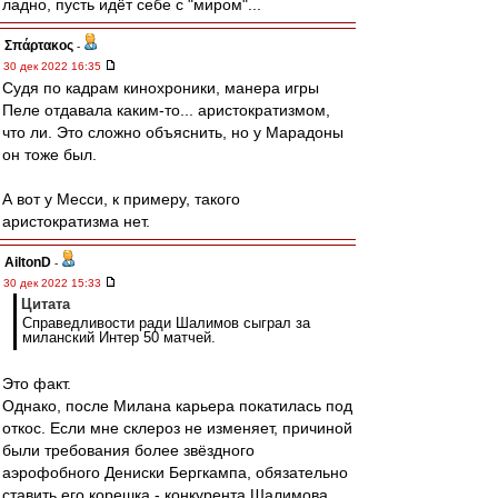
ладно, пусть идёт себе с "миром"...
Σπάρτακος
-
30 дек 2022 16:35
Судя по кадрам кинохроники, манера игры
Пеле отдавала каким-то... аристократизмом,
что ли. Это сложно объяснить, но у Марадоны
он тоже был.
А вот у Месси, к примеру, такого
аристократизма нет.
AiltonD
-
30 дек 2022 15:33
Цитата
Справедливости ради Шалимов сыграл за
миланский Интер 50 матчей.
Это факт.
Однако, после Милана карьера покатилась под
откос. Если мне склероз не изменяет, причиной
были требования более звёздного
аэрофобного Дениски Бергкампа, обязательно
ставить его корешка - конкурента Шалимова