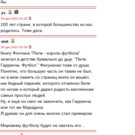
бы.
ys
-
30 дек 2022 01:29
100 лет стране, в которой большинство из нас
родилось. Тоже дата..
wod
-
30 дек 2022 01:08
Книгу Фонтана "Пеле - король футбола"
зачитал в детстве буквально до дыр. "Пеле.
Гарринча. Футбол " Фесуненко тоже от души.
Понятно, что большую часть он таким не был,
но в мою память со страниц книги он вошёл,
как бедный паренёк, которого отчаянно били
по ногам и который дарил радость миллионам
самых простых людей.
Ну, и ещё он смог не закончить, как Гарринча
или тот же Марадона
Я думаю он для очень многих стал примером.
Мировому футболу будет не хватать его...