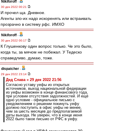
Nikiforoff
-
30 дек 2022 00:21
И прочел ща. Дневное.
Агенты зло-их надо искоренять или встраивать
прозрачно в систему рфс. ИМХО
Nikiforoff
-
30 дек 2022 00:17
К Глушенкову один вопрос только. Че это было,
когда ты, за мячом не побежал. У Тедеско
справедливо, думаю, тоже.
dispatcher
-
29 дек 2022 23:14
Дед Слава » 29 дек 2022 21:56
Согласно уставу уефы из открытых
источников, выход национальной федерации
из уефы возможен в конце финансового года,
при условии отсутствия задолжностей. И ещё
одно условие - официальное письмо с
уведомлением о решении покинуть уефу
должно поступить в офис уефы не менее,
чем за шесть месяцев до предполагаемой
двты выхода. Не уверен, что в конце июня
2022 было такое письмо от РФС в уефу.