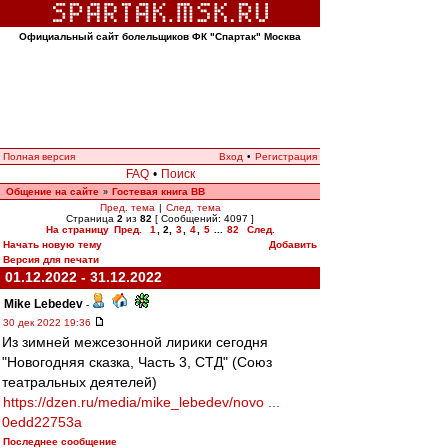
Официальный сайт болельщиков ФК "Спартак" Москва
Полная версия
Вход
•
Регистрация
FAQ
•
Поиск
Общение на сайте
Гостевая книга ВВ
»
Пред. тема
|
След. тема
Страница
2
из
82
[ Сообщений: 4097 ]
На страницу
Пред.
1
,
2
,
3
,
4
,
5
...
82
След.
Начать новую тему
Добавить
Версия для печати
01.12.2022 - 31.12.2022
Mike Lebedev
-
30 дек 2022 19:36
Из зимней межсезонной лирики сегодня
"Новогодняя сказка, Часть 3, СТД" (Союз
театральных деятелей)
https://dzen.ru/media/mike_lebedev/novo ...
0edd22753a
Последнее сообщение