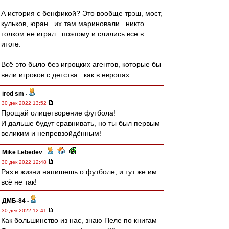
А история с бенфикой? Это вообще трэш, мост,
кульков, юран...их там мариновали...никто
толком не играл...поэтому и слились все в
итоге.
Всё это было без игроцких агентов, которые бы
вели игроков с детства...как в европах
irod sm
-
30 дек 2022 13:52
Прощай олицетворение футбола!
И дальше будут сравнивать, но ты был первым
великим и непревзойдённым!
Mike Lebedev
-
30 дек 2022 12:48
Раз в жизни напишешь о футболе, и тут же им
всё не так!
ДМБ-84
-
30 дек 2022 12:41
Как большинство из нас, знаю Пеле по книгам