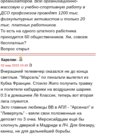
организаторов. Всю организационно-
массовую и учебно-спортивную работу в
ДСО профсоюзов проводят 1200 тыс.
физкультурных активистов и только 20
тыс. платных работников.
То есть на одного штатного работника
приходится 60 общественников. Хм, совсем
бесплатных?
Вопрос открыт.
Карелин
-
02 мар 2023 10:46
Вчерашний телевечер оказался не до конца
светлым. "Марсель" по пенальти вылетел из
Кубка Франции. Стоило Жиго получить травму
и полетели кабздарики на воздушном шарике.
0:3 в домашнем Лё Классик, теперь вот вторая
лига глумится.
Зато главные любимцы ВВ в АПЛ - "Арсенал" и
"Ливерпуль" - взяли свои положенные на
депозит по 3 очка. Мерсисайдцам ещё бы
хлопнуть дверкой в Мадриде в ЛЧ. Для блезиру,
канеш, не для дальнейшей борьбы.