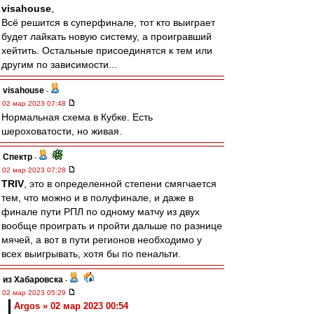
visahouse
,
Всё решится в суперфинале, тот кто выиграет
будет лайкать новую систему, а проигравший
хейтить. Остальные присоединятся к тем или
другим по зависимости...
visahouse
-
02 мар 2023 07:48
Нормальная схема в Кубке. Есть
шероховатости, но живая.
Спектр
-
02 мар 2023 07:28
TRIV
, это в определенной степени смягчается
тем, что можно и в полуфинале, и даже в
финале пути РПЛ по одному матчу из двух
вообще проиграть и пройти дальше по разнице
мячей, а вот в пути регионов необходимо у
всех выигрывать, хотя бы по пенальти.
из Хабаровска
-
02 мар 2023 05:29
Argos » 02 мар 2023 00:54