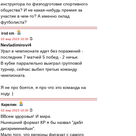
инструктора по физподготовке спортивного
общества? И не какая-нибудь премия за
участие в чем-то? А именно оклад
футболиста?
irod sm
-
02 мар 2023 10:30
Nevladimirovi4
Урал в чемпионате идет без поражений -
последние 7 матчей 5 побед - 2 ничьи.
В кубке парралельно выиграл групповой
турнир, сейчас выбил третью команду
чемпионата.
Я не про боятся, я про что это команда на
ходу. )
Карелин
-
02 мар 2023 10:30
ВВсем здоровья! И мира.
Нынешний формат КР я бы назвал "дабл
дискриминейшн".
Мало того, что регионы фигачат с самого