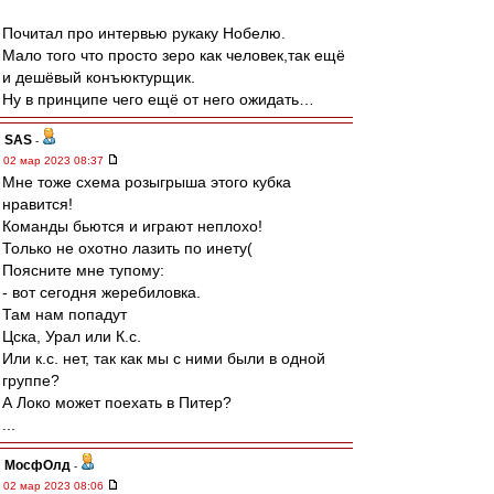
Почитал про интервью рукаку Нобелю.
Мало того что просто зеро как человек,так ещё
и дешёвый конъюктурщик.
Ну в принципе чего ещё от него ожидать…
SAS
-
02 мар 2023 08:37
Мне тоже схема розыгрыша этого кубка
нравится!
Команды бьются и играют неплохо!
Только не охотно лазить по инету(
Поясните мне тупому:
- вот сегодня жеребиловка.
Там нам попадут
Цска, Урал или К.с.
Или к.с. нет, так как мы с ними были в одной
группе?
А Локо может поехать в Питер?
...
МосфОлд
-
02 мар 2023 08:06