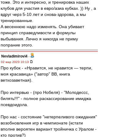
тоже. Это и интересно, и тренировка наших
клубов для участия в евро/азиа кубках. )) Ну , а
вдруг черз 5-10 лет и снова-здорова, а мы
тренированные.
А весеннюю надо изменять. Она убивает
принцип справедливости и формулы
выбывания. Лично я никогда не приму
попрание этого.
Nevladimirovi4
-
02 мар 2023 10:13
Про кубок - «Нравится, не нравится — терпи,
моя красавица» ("автор" ВВ, книга
ветхозаветная).
Про интервью - (про Нобеля) - "Молодессс,
билять!!!" - полное раскассирование имиджа
псевдоидола.
Про нас - состояние "нетерпеливого ожидания"
возобновления игр в чемпионате (кстати
вполне вероятен вариант тройничка с Уралом -
кто против?)