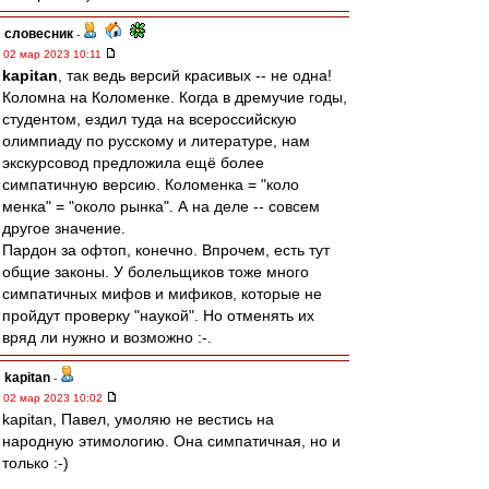
словесник
-
02 мар 2023 10:11
kapitan
, так ведь версий красивых -- не одна!
Коломна на Коломенке. Когда в дремучие годы,
студентом, ездил туда на всероссийскую
олимпиаду по русскому и литературе, нам
экскурсовод предложила ещё более
симпатичную версию. Коломенка = "коло
менка" = "около рынка". А на деле -- совсем
другое значение.
Пардон за офтоп, конечно. Впрочем, есть тут
общие законы. У болельщиков тоже много
симпатичных мифов и мификов, которые не
пройдут проверку "наукой". Но отменять их
вряд ли нужно и возможно :-.
kapitan
-
02 мар 2023 10:02
kapitan, Павел, умоляю не вестись на
народную этимологию. Она симпатичная, но и
только :-)
_______________________________________