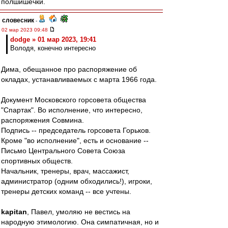
полшишечки.
словесник
-
02 мар 2023 09:48
dodge » 01 мар 2023, 19:41
Володя, конечно интересно
Дима, обещанное про распоряжение об
окладах, устанавливаемых с марта 1966 года.
Документ Московского горсовета общества
"Спартак". Во исполнение, что интересно,
распоряжения Совмина.
Подпись -- председатель горсовета Горьков.
Кроме "во исполнение", есть и основание --
Письмо Центрального Совета Союза
спортивных обществ.
Начальник, тренеры, врач, массажист,
администратор (одним обходились!), игроки,
тренеры детских команд -- все учтены.
kapitan
, Павел, умоляю не вестись на
народную этимологию. Она симпатичная, но и