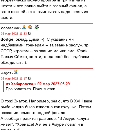
теоретически можно проиграть три матча из
шести и все равно выйти в главный финал, а
вот в нижней сетке выигрывать надо шесть из
шести.
словесник
-
02 мар 2023 11:23
dodge
, оклад, Дима :-). С указанными
надбавками: тренерам -- за звание заслуж. тр.
СССР, игрокам -- за звание мс или змс. Юрий
Палыч Сёмин, кстати, тогда ещё без надбавки
обходился :-).
Argos
-
02 мар 2023 11:17
из Хабаровска » 02 мар 2023 05:29
Про болото-то. Прям знаток.
О тож! Знаток. Например, знаю, что В XVIII веке
рыба калуга была известна как колушка. Потом
название немного подрейфовало.
А вообще нравится разговор: "В Амуре калуга
живёт". "Хренасе! А я её в Амуре ловил и в