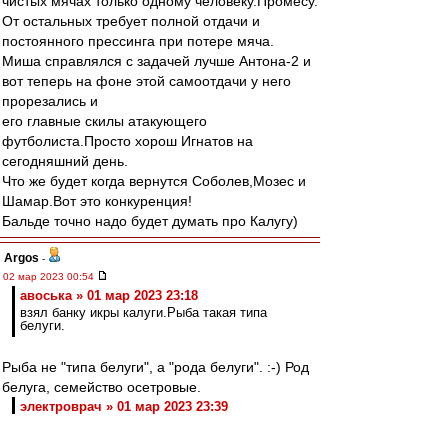
чистых мячах только одному человеку.Промесу.
От остальных требует полной отдачи и
постоянного прессинга при потере мяча.
Миша справлялся с задачей лучше Антона-2 и
вот теперь на фоне этой самоотдачи у него
прорезались и
его главные скилы атакующего
футболиста.Просто хорош Игнатов на
сегодняшний день.
Что же будет когда вернутся Соболев,Мозес и
Шамар.Вот это конкуренция!
Бальде точно надо будет думать про Калугу)
Argos
-
02 мар 2023 00:54
авоська » 01 мар 2023 23:18
взял банку икры калуги.Рыба такая типа
белуги.
Рыба не "типа белуги", а "рода белуги". :-) Род
белуга, семейство осетровые.
электроврач » 01 мар 2023 23:39
Интерес к Калуге
Но вот к городу Калуга никакого отношения не