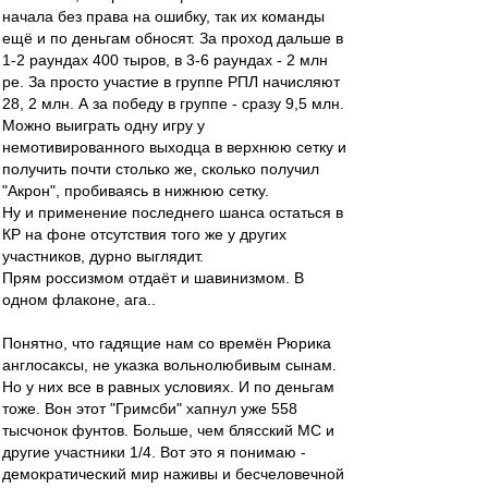
начала без права на ошибку, так их команды
ещё и по деньгам обносят. За проход дальше в
1-2 раундах 400 тыров, в 3-6 раундах - 2 млн
ре. За просто участие в группе РПЛ начисляют
28, 2 млн. А за победу в группе - сразу 9,5 млн.
Можно выиграть одну игру у
немотивированного выходца в верхнюю сетку и
получить почти столько же, сколько получил
"Акрон", пробиваясь в нижнюю сетку.
Ну и применение последнего шанса остаться в
КР на фоне отсутствия того же у других
участников, дурно выглядит.
Прям россизмом отдаёт и шавинизмом. В
одном флаконе, ага..
Понятно, что гадящие нам со времён Рюрика
англосаксы, не указка вольнолюбивым сынам.
Но у них все в равных условиях. И по деньгам
тоже. Вон этот "Гримсби" хапнул уже 558
тысчонок фунтов. Больше, чем блясский МС и
другие участники 1/4. Вот это я понимаю -
демократический мир наживы и бесчеловечной