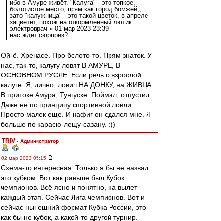
ибо в Амуре живёт. "Калуга" - это топкое,
болотистое место, прям как город бомжей;,
зато "калужница" - это такой цветок, в апреле
зацветёт, похож на откормленный лютик.
электроврач » 01 мар 2023 23:39
нас ждёт сюрприз?
Ой-ё. Хренасе. Про болото-то. Прям знаток. У
нас, так-то, калугу ловят В АМУРЕ, В
ОСНОВНОМ РУСЛЕ. Если речь о взрослой
калуге. Я, лично, ловил НА ДОНКУ, на ЖИВЦА.
В притоке Амура, Тунгуске. Поймал, отпустил.
Даже не по принципу спортивной ловли.
Просто малек еще. И нафиг он сдался мне. Я
больше по карасю-лещу-сазану. :))
TRIV
-
Администратор
02 мар 2023 05:15
Схема-то интересная. Только я бы не назвал
это кубком. Вот как раньше был Кубок
чемпионов. Всё ясно и понятно, на вылет
каждый этап. Сейчас Лига чемпионов. Вот и
сейчас нынешний формат Кубка России, это
как бы не кубок, а какой-то другой турнир.