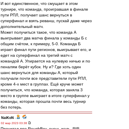
И вот единственное, что смущает в этом
турнире, что команда, проигравшая в финале
пути РПЛ, получает шанс вернуться в
суперфинал и взять реванш, пускай даже через
дополнительный матч.
Может получиться такое, что команда А
выигрывает два матча финала у команды Б с
общим счётом, к примеру, 5-0. Команда Б
играет финал пути регионов, выигрывает его, и
едет на суперфинал на третий матч с
командой А. Упирается на нулевую ничью и по
пеналям берёт кубок. Ну и? Где хоть один
шанс вернуться для команды А, который
получали почти все представители пути РПЛ,
кроме 4-х мест в группах. Ещё круче может
получиться, что команда, которая заняла 3
место в группе выиграет в итоге суперфинал у
команды, которая прошла почти весь турнир
без потерь.
NaiKoN
-
02 мар 2023 03:38
Прочитал про RoughBoy, очень жаль, RIP...