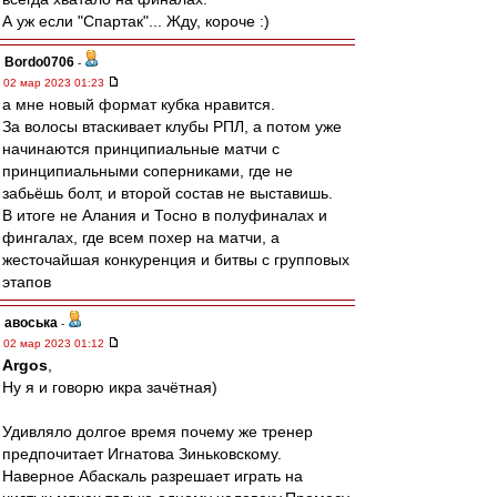
А уж если "Спартак"... Жду, короче :)
Bordo0706
-
02 мар 2023 01:23
а мне новый формат кубка нравится.
За волосы втаскивает клубы РПЛ, а потом уже
начинаются принципиальные матчи с
принципиальными соперниками, где не
забьёшь болт, и второй состав не выставишь.
В итоге не Алания и Тосно в полуфиналах и
фингалах, где всем похер на матчи, а
жесточайшая конкуренция и битвы с групповых
этапов
авоська
-
02 мар 2023 01:12
Argos
,
Ну я и говорю икра зачётная)
Удивляло долгое время почему же тренер
предпочитает Игнатова Зиньковскому.
Наверное Абаскаль разрешает играть на