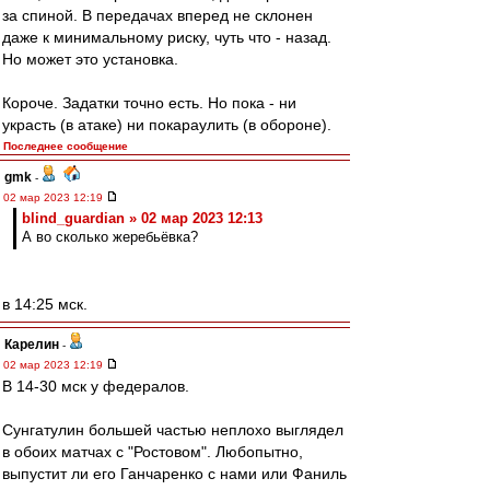
за спиной. В передачах вперед не склонен
даже к минимальному риску, чуть что - назад.
Но может это установка.
Короче. Задатки точно есть. Но пока - ни
украсть (в атаке) ни покараулить (в обороне).
Последнее сообщение
gmk
-
02 мар 2023 12:19
blind_guardian » 02 мар 2023 12:13
А во сколько жеребьёвка?
в 14:25 мск.
Карелин
-
02 мар 2023 12:19
В 14-30 мск у федералов.
Сунгатулин большей частью неплохо выглядел
в обоих матчах с "Ростовом". Любопытно,
выпустит ли его Ганчаренко с нами или Фаниль