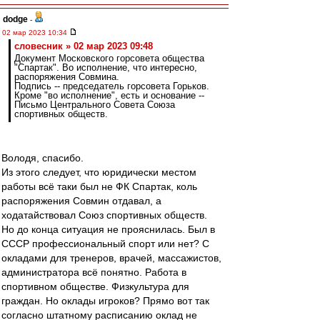
dodge
-
02 мар 2023 10:34
словесник » 02 мар 2023 09:48
Документ Московского горсовета общества
"Спартак". Во исполнение, что интересно,
распоряжения Совмина.
Подпись -- председатель горсовета Горьков.
Кроме "во исполнение", есть и основание --
Письмо Центрального Совета Союза
спортивных обществ.
Володя, спасибо.
Из этого следует, что юридически местом
работы всё таки был не ФК Спартак, коль
распоряжения Совмин отдавал, а
ходатайствовал Союз спортивных обществ.
Но до конца ситуация не прояснилась. Был в
СССР профессиональный спорт или нет? С
окладами для тренеров, врачей, массажистов,
администратора всё понятно. Работа в
спортивном обществе. Физкультура для
граждан. Но оклады игроков? Прямо вот так
согласно штатному расписанию оклад не