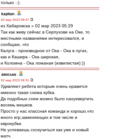
только :-).
kapitan
-
02 мар 2023 09:47
из Хабаровска » 02 мар 2023 05:29
Так как живу сейчас в Серпухове на Оке, то
местными названиями интересовался, и
сообщаю, что
Калуга - производное от Ока - Ока в лугах,
как и Кашира - Ока широкая,
и Коломна - Ока ломаная (извилистая):))
авоська
-
02 мар 2023 09:31
Удивляют ребята которым очень нравится
именно такая схема кубка.
Да подобных схем можно было нахуевертить
восемь мешков.
Просто у нас классная команда и хорошо,что
много игр,заменяющих в том числе и
еврокубки.
Не успеваешь соскучиться как уже и новый
матч.