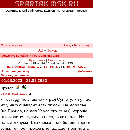
Официальный сайт болельщиков ФК "Спартак" Москва
Полная версия
Вход
•
Регистрация
FAQ
•
Поиск
Общение на сайте
Гостевая книга ВВ
»
Пред. тема
|
След. тема
Страница
88
из
90
[ Сообщений: 4475 ]
На страницу
Пред.
1
...
85
,
86
,
87
,
88
,
89
,
90
След.
Начать новую тему
Добавить
Версия для печати
01.03.2023 - 31.03.2023
Трувор
-
02 мар 2023 12:25
Я, к стыду, не знаю как играл Сунгатулин у нас,
но у него очевидно есть плюсы. Он мобилен
(не Пруцев, но для Урала ого-го как), хорошо
открывается, культура паса, видит поле. Но
есть и минусы. Тактически при обороне теряет
зоны, точнее игроков в зонах, дает принимать