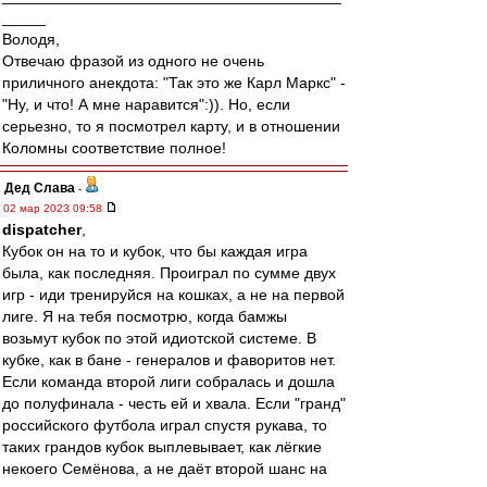
_____
Володя,
Отвечаю фразой из одного не очень
приличного анекдота: "Так это же Карл Маркс" -
"Ну, и что! А мне наравится":)). Но, если
серьезно, то я посмотрел карту, и в отношении
Коломны соответствие полное!
Дед Слава
-
02 мар 2023 09:58
dispatcher
,
Кубок он на то и кубок, что бы каждая игра
была, как последняя. Проиграл по сумме двух
игр - иди тренируйся на кошках, а не на первой
лиге. Я на тебя посмотрю, когда бамжы
возьмут кубок по этой идиотской системе. В
кубке, как в бане - генералов и фаворитов нет.
Если команда второй лиги собралась и дошла
до полуфинала - честь ей и хвала. Если "гранд"
российского футбола играл спустя рукава, то
таких грандов кубок выплевывает, как лёгкие
некоего Семёнова, а не даёт второй шанс на