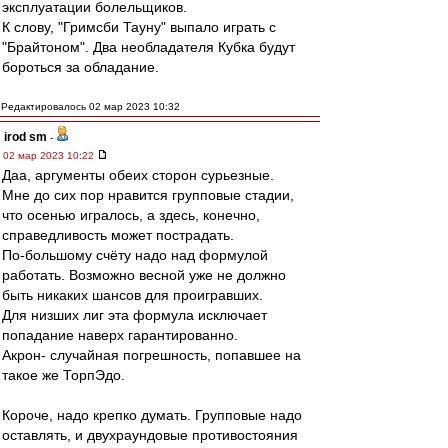
эксплуатации болельщиков.
К слову, "Гримсби Тауну" выпало играть с
"Брайтоном". Два необладателя Кубка будут
бороться за обладание.
Редактировалось 02 мар 2023 10:32
irod sm
-
02 мар 2023 10:22
Даа, аргументы обеих сторон сурьезные.
Мне до сих пор нравится групповые стадии,
что осенью игралось, а здесь, конечно,
справедливость может пострадать.
По-большому счёту надо над формулой
работать. Возможно весной уже не должно
быть никаких шансов для проигравших.
Для низших лиг эта формула исключает
попадание наверх гарантированно.
Акрон- случайная погрешность, попавшее на
такое же ТорпЭдо.
Короче, надо крепко думать. Групповые надо
оставлять, и двухраундовые противостояния