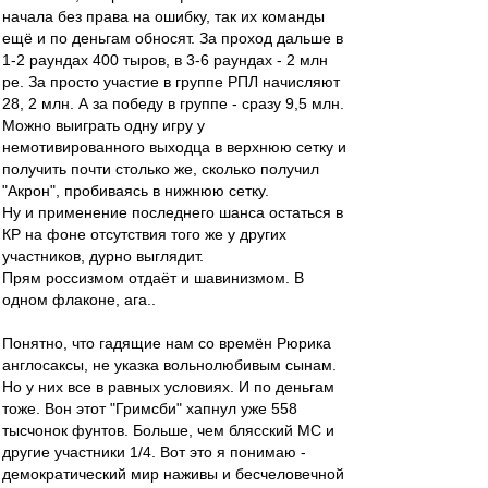
начала без права на ошибку, так их команды
ещё и по деньгам обносят. За проход дальше в
1-2 раундах 400 тыров, в 3-6 раундах - 2 млн
ре. За просто участие в группе РПЛ начисляют
28, 2 млн. А за победу в группе - сразу 9,5 млн.
Можно выиграть одну игру у
немотивированного выходца в верхнюю сетку и
получить почти столько же, сколько получил
"Акрон", пробиваясь в нижнюю сетку.
Ну и применение последнего шанса остаться в
КР на фоне отсутствия того же у других
участников, дурно выглядит.
Прям россизмом отдаёт и шавинизмом. В
одном флаконе, ага..
Понятно, что гадящие нам со времён Рюрика
англосаксы, не указка вольнолюбивым сынам.
Но у них все в равных условиях. И по деньгам
тоже. Вон этот "Гримсби" хапнул уже 558
тысчонок фунтов. Больше, чем блясский МС и
другие участники 1/4. Вот это я понимаю -
демократический мир наживы и бесчеловечной