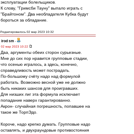
эксплуатации болельщиков.
К слову, "Гримсби Тауну" выпало играть с
"Брайтоном". Два необладателя Кубка будут
бороться за обладание.
Редактировалось 02 мар 2023 10:32
irod sm
-
02 мар 2023 10:22
Даа, аргументы обеих сторон сурьезные.
Мне до сих пор нравится групповые стадии,
что осенью игралось, а здесь, конечно,
справедливость может пострадать.
По-большому счёту надо над формулой
работать. Возможно весной уже не должно
быть никаких шансов для проигравших.
Для низших лиг эта формула исключает
попадание наверх гарантированно.
Акрон- случайная погрешность, попавшее на
такое же ТорпЭдо.
Короче, надо крепко думать. Групповые надо
оставлять, и двухраундовые противостояния