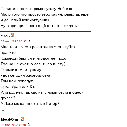
Почитал про интервью рукаку Нобелю.
Мало того что просто зеро как человек,так ещё
и дешёвый конъюктурщик.
Ну в принципе чего ещё от него ожидать…
SAS
-
02 мар 2023 08:37
Мне тоже схема розыгрыша этого кубка
нравится!
Команды бьются и играют неплохо!
Только не охотно лазить по инету(
Поясните мне тупому:
- вот сегодня жеребиловка.
Там нам попадут
Цска, Урал или К.с.
Или к.с. нет, так как мы с ними были в одной
группе?
А Локо может поехать в Питер?
...
МосфОлд
-
02 мар 2023 08:06