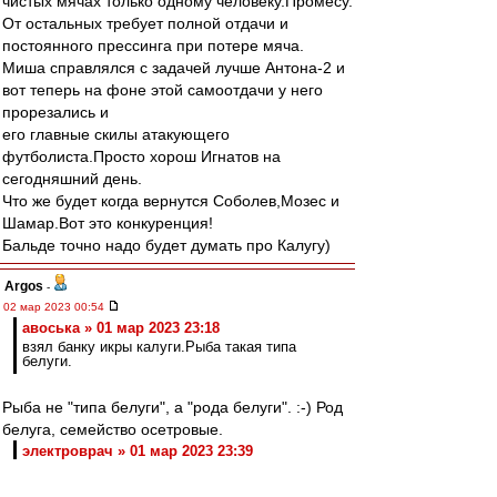
чистых мячах только одному человеку.Промесу.
От остальных требует полной отдачи и
постоянного прессинга при потере мяча.
Миша справлялся с задачей лучше Антона-2 и
вот теперь на фоне этой самоотдачи у него
прорезались и
его главные скилы атакующего
футболиста.Просто хорош Игнатов на
сегодняшний день.
Что же будет когда вернутся Соболев,Мозес и
Шамар.Вот это конкуренция!
Бальде точно надо будет думать про Калугу)
Argos
-
02 мар 2023 00:54
авоська » 01 мар 2023 23:18
взял банку икры калуги.Рыба такая типа
белуги.
Рыба не "типа белуги", а "рода белуги". :-) Род
белуга, семейство осетровые.
электроврач » 01 мар 2023 23:39
Интерес к Калуге
Но вот к городу Калуга никакого отношения не