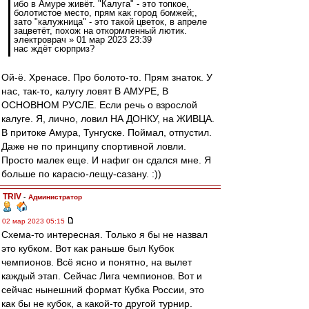
ибо в Амуре живёт. "Калуга" - это топкое,
болотистое место, прям как город бомжей;,
зато "калужница" - это такой цветок, в апреле
зацветёт, похож на откормленный лютик.
электроврач » 01 мар 2023 23:39
нас ждёт сюрприз?
Ой-ё. Хренасе. Про болото-то. Прям знаток. У
нас, так-то, калугу ловят В АМУРЕ, В
ОСНОВНОМ РУСЛЕ. Если речь о взрослой
калуге. Я, лично, ловил НА ДОНКУ, на ЖИВЦА.
В притоке Амура, Тунгуске. Поймал, отпустил.
Даже не по принципу спортивной ловли.
Просто малек еще. И нафиг он сдался мне. Я
больше по карасю-лещу-сазану. :))
TRIV
-
Администратор
02 мар 2023 05:15
Схема-то интересная. Только я бы не назвал
это кубком. Вот как раньше был Кубок
чемпионов. Всё ясно и понятно, на вылет
каждый этап. Сейчас Лига чемпионов. Вот и
сейчас нынешний формат Кубка России, это
как бы не кубок, а какой-то другой турнир.