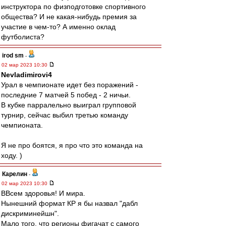
инструктора по физподготовке спортивного
общества? И не какая-нибудь премия за
участие в чем-то? А именно оклад
футболиста?
irod sm
-
02 мар 2023 10:30
Nevladimirovi4
Урал в чемпионате идет без поражений -
последние 7 матчей 5 побед - 2 ничьи.
В кубке парралельно выиграл групповой
турнир, сейчас выбил третью команду
чемпионата.
Я не про боятся, я про что это команда на
ходу. )
Карелин
-
02 мар 2023 10:30
ВВсем здоровья! И мира.
Нынешний формат КР я бы назвал "дабл
дискриминейшн".
Мало того, что регионы фигачат с самого