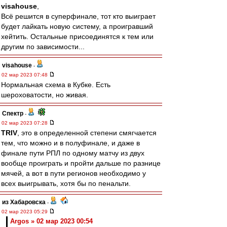
visahouse
,
Всё решится в суперфинале, тот кто выиграет
будет лайкать новую систему, а проигравший
хейтить. Остальные присоединятся к тем или
другим по зависимости...
visahouse
-
02 мар 2023 07:48
Нормальная схема в Кубке. Есть
шероховатости, но живая.
Спектр
-
02 мар 2023 07:28
TRIV
, это в определенной степени смягчается
тем, что можно и в полуфинале, и даже в
финале пути РПЛ по одному матчу из двух
вообще проиграть и пройти дальше по разнице
мячей, а вот в пути регионов необходимо у
всех выигрывать, хотя бы по пенальти.
из Хабаровска
-
02 мар 2023 05:29
Argos » 02 мар 2023 00:54