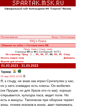
Официальный сайт болельщиков ФК "Спартак" Москва
Полная версия
Вход
•
Регистрация
FAQ
•
Поиск
Общение на сайте
Гостевая книга ВВ
»
Пред. тема
|
След. тема
Страница
88
из
90
[ Сообщений: 4475 ]
На страницу
Пред.
1
...
85
,
86
,
87
,
88
,
89
,
90
След.
Начать новую тему
Добавить
Версия для печати
01.03.2023 - 31.03.2023
Трувор
-
02 мар 2023 12:25
Я, к стыду, не знаю как играл Сунгатулин у нас,
но у него очевидно есть плюсы. Он мобилен
(не Пруцев, но для Урала ого-го как), хорошо
открывается, культура паса, видит поле. Но
есть и минусы. Тактически при обороне теряет
зоны, точнее игроков в зонах, дает принимать