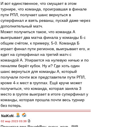
И вот единственное, что смущает в этом
турнире, что команда, проигравшая в финале
пути РПЛ, получает шанс вернуться в
суперфинал и взять реванш, пускай даже через
дополнительный матч.
Может получиться такое, что команда А
выигрывает два матча финала у команды Б с
общим счётом, к примеру, 5-0. Команда Б
играет финал пути регионов, выигрывает его, и
едет на суперфинал на третий матч с
командой А. Упирается на нулевую ничью и по
пеналям берёт кубок. Ну и? Где хоть один
шанс вернуться для команды А, который
получали почти все представители пути РПЛ,
кроме 4-х мест в группах. Ещё круче может
получиться, что команда, которая заняла 3
место в группе выиграет в итоге суперфинал у
команды, которая прошла почти весь турнир
без потерь.
NaiKoN
-
02 мар 2023 03:38
Прочитал про RoughBoy, очень жаль, RIP...