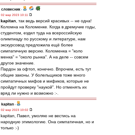
словесник
-
02 мар 2023 10:11
kapitan
, так ведь версий красивых -- не одна!
Коломна на Коломенке. Когда в дремучие годы,
студентом, ездил туда на всероссийскую
олимпиаду по русскому и литературе, нам
экскурсовод предложила ещё более
симпатичную версию. Коломенка = "коло
менка" = "около рынка". А на деле -- совсем
другое значение.
Пардон за офтоп, конечно. Впрочем, есть тут
общие законы. У болельщиков тоже много
симпатичных мифов и мификов, которые не
пройдут проверку "наукой". Но отменять их
вряд ли нужно и возможно :-.
kapitan
-
02 мар 2023 10:02
kapitan, Павел, умоляю не вестись на
народную этимологию. Она симпатичная, но и
только :-)
_______________________________________