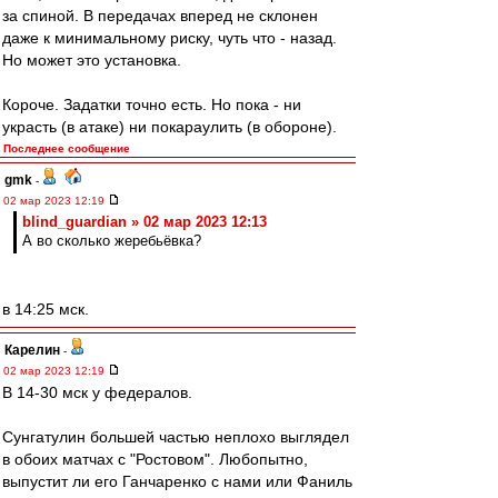
за спиной. В передачах вперед не склонен
даже к минимальному риску, чуть что - назад.
Но может это установка.
Короче. Задатки точно есть. Но пока - ни
украсть (в атаке) ни покараулить (в обороне).
Последнее сообщение
gmk
-
02 мар 2023 12:19
blind_guardian » 02 мар 2023 12:13
А во сколько жеребьёвка?
в 14:25 мск.
Карелин
-
02 мар 2023 12:19
В 14-30 мск у федералов.
Сунгатулин большей частью неплохо выглядел
в обоих матчах с "Ростовом". Любопытно,
выпустит ли его Ганчаренко с нами или Фаниль