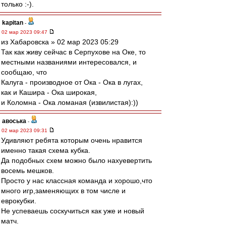
только :-).
kapitan
-
02 мар 2023 09:47
из Хабаровска » 02 мар 2023 05:29
Так как живу сейчас в Серпухове на Оке, то
местными названиями интересовался, и
сообщаю, что
Калуга - производное от Ока - Ока в лугах,
как и Кашира - Ока широкая,
и Коломна - Ока ломаная (извилистая):))
авоська
-
02 мар 2023 09:31
Удивляют ребята которым очень нравится
именно такая схема кубка.
Да подобных схем можно было нахуевертить
восемь мешков.
Просто у нас классная команда и хорошо,что
много игр,заменяющих в том числе и
еврокубки.
Не успеваешь соскучиться как уже и новый
матч.