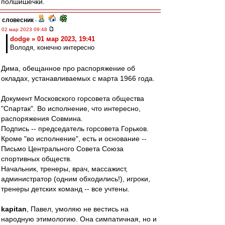
полшишечки.
словесник
-
02 мар 2023 09:48
dodge » 01 мар 2023, 19:41
Володя, конечно интересно
Дима, обещанное про распоряжение об
окладах, устанавливаемых с марта 1966 года.
Документ Московского горсовета общества
"Спартак". Во исполнение, что интересно,
распоряжения Совмина.
Подпись -- председатель горсовета Горьков.
Кроме "во исполнение", есть и основание --
Письмо Центрального Совета Союза
спортивных обществ.
Начальник, тренеры, врач, массажист,
администратор (одним обходились!), игроки,
тренеры детских команд -- все учтены.
kapitan
, Павел, умоляю не вестись на
народную этимологию. Она симпатичная, но и