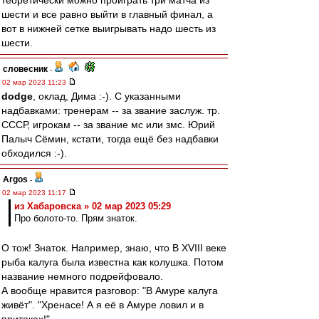
теоретически можно проиграть три матча из
шести и все равно выйти в главный финал, а
вот в нижней сетке выигрывать надо шесть из
шести.
словесник
-
02 мар 2023 11:23
dodge
, оклад, Дима :-). С указанными
надбавками: тренерам -- за звание заслуж. тр.
СССР, игрокам -- за звание мс или змс. Юрий
Палыч Сёмин, кстати, тогда ещё без надбавки
обходился :-).
Argos
-
02 мар 2023 11:17
из Хабаровска » 02 мар 2023 05:29
Про болото-то. Прям знаток.
О тож! Знаток. Например, знаю, что В XVIII веке
рыба калуга была известна как колушка. Потом
название немного подрейфовало.
А вообще нравится разговор: "В Амуре калуга
живёт". "Хренасе! А я её в Амуре ловил и в