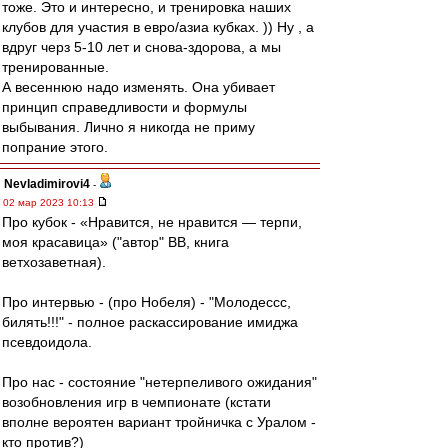
тоже. Это и интересно, и тренировка наших
клубов для участия в евро/азиа кубках. )) Ну , а
вдруг черз 5-10 лет и снова-здорова, а мы
тренированные.
А весеннюю надо изменять. Она убивает
принцип справедливости и формулы
выбывания. Лично я никогда не приму
попрание этого.
Nevladimirovi4
-
02 мар 2023 10:13
Про кубок - «Нравится, не нравится — терпи,
моя красавица» ("автор" ВВ, книга
ветхозаветная).
Про интервью - (про Нобеля) - "Молодессс,
билять!!!" - полное раскассирование имиджа
псевдоидола.
Про нас - состояние "нетерпеливого ожидания"
возобновления игр в чемпионате (кстати
вполне вероятен вариант тройничка с Уралом -
кто против?)