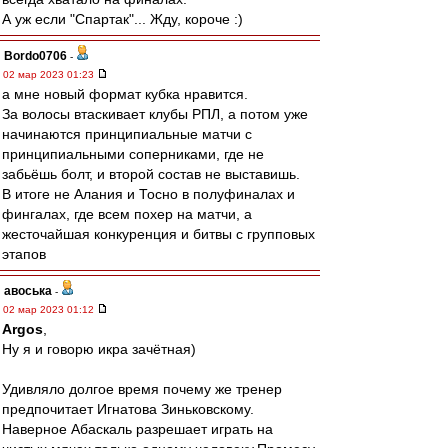
А уж если "Спартак"... Жду, короче :)
Bordo0706
-
02 мар 2023 01:23
а мне новый формат кубка нравится.
За волосы втаскивает клубы РПЛ, а потом уже
начинаются принципиальные матчи с
принципиальными соперниками, где не
забьёшь болт, и второй состав не выставишь.
В итоге не Алания и Тосно в полуфиналах и
фингалах, где всем похер на матчи, а
жесточайшая конкуренция и битвы с групповых
этапов
авоська
-
02 мар 2023 01:12
Argos
,
Ну я и говорю икра зачётная)
Удивляло долгое время почему же тренер
предпочитает Игнатова Зиньковскому.
Наверное Абаскаль разрешает играть на