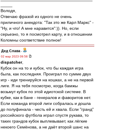
_____
Володя,
Отвечаю фразой из одного не очень
приличного анекдота: "Так это же Карл Маркс" -
"Ну, и что! А мне наравится":)). Но, если
серьезно, то я посмотрел карту, и в отношении
Коломны соответствие полное!
Дед Слава
-
02 мар 2023 09:58
dispatcher
,
Кубок он на то и кубок, что бы каждая игра
была, как последняя. Проиграл по сумме двух
игр - иди тренируйся на кошках, а не на первой
лиге. Я на тебя посмотрю, когда бамжы
возьмут кубок по этой идиотской системе. В
кубке, как в бане - генералов и фаворитов нет.
Если команда второй лиги собралась и дошла
до полуфинала - честь ей и хвала. Если "гранд"
российского футбола играл спустя рукава, то
таких грандов кубок выплевывает, как лёгкие
некоего Семёнова, а не даёт второй шанс на