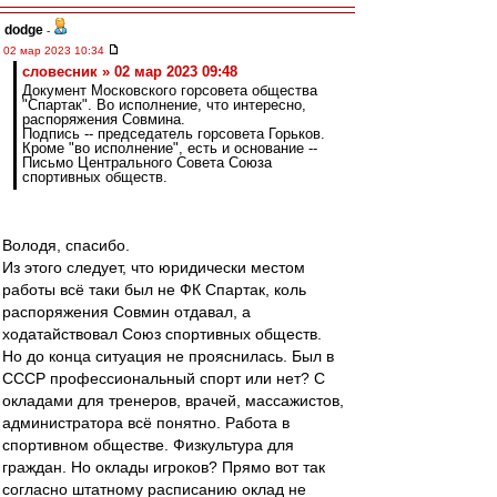
dodge
-
02 мар 2023 10:34
словесник » 02 мар 2023 09:48
Документ Московского горсовета общества
"Спартак". Во исполнение, что интересно,
распоряжения Совмина.
Подпись -- председатель горсовета Горьков.
Кроме "во исполнение", есть и основание --
Письмо Центрального Совета Союза
спортивных обществ.
Володя, спасибо.
Из этого следует, что юридически местом
работы всё таки был не ФК Спартак, коль
распоряжения Совмин отдавал, а
ходатайствовал Союз спортивных обществ.
Но до конца ситуация не прояснилась. Был в
СССР профессиональный спорт или нет? С
окладами для тренеров, врачей, массажистов,
администратора всё понятно. Работа в
спортивном обществе. Физкультура для
граждан. Но оклады игроков? Прямо вот так
согласно штатному расписанию оклад не