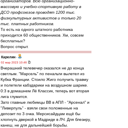
организаторов. Всю организационно-
массовую и учебно-спортивную работу в
ДСО профсоюзов проводят 1200 тыс.
физкультурных активистов и только 20
тыс. платных работников.
То есть на одного штатного работника
приходится 60 общественников. Хм, совсем
бесплатных?
Вопрос открыт.
Карелин
-
02 мар 2023 10:46
Вчерашний телевечер оказался не до конца
светлым. "Марсель" по пенальти вылетел из
Кубка Франции. Стоило Жиго получить травму
и полетели кабздарики на воздушном шарике.
0:3 в домашнем Лё Классик, теперь вот вторая
лига глумится.
Зато главные любимцы ВВ в АПЛ - "Арсенал" и
"Ливерпуль" - взяли свои положенные на
депозит по 3 очка. Мерсисайдцам ещё бы
хлопнуть дверкой в Мадриде в ЛЧ. Для блезиру,
канеш, не для дальнейшей борьбы.