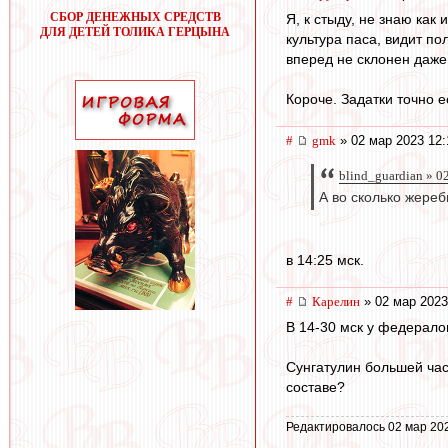
СБОР ДЕНЕЖНЫХ СРЕДСТВ
Я, к стыду, не знаю как
ДЛЯ ДЕТЕЙ ТОЛИКА ГЕРЦЫНА
культура паса, видит по
вперед не склонен даже 
Короче. Задатки точно ес
#
gmk
» 02 мар 2023 12:
blind_guardian » 0
А во сколько жереб
в 14:25 мск.
#
Карелин
» 02 мар 2023
В 14-30 мск у федерало
Сунгатулин большей час
составе?
Редактировалось 02 мар 20