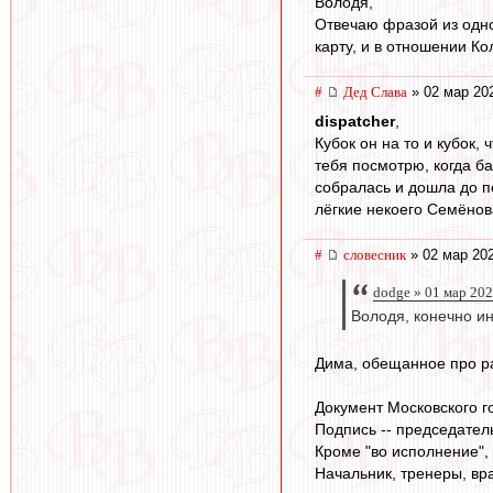
Володя,
Отвечаю фразой из одног
карту, и в отношении К
#
Дед Слава
» 02 мар 20
dispatcher
,
Кубок он на то и кубок,
тебя посмотрю, когда ба
собралась и дошла до по
лёгкие некоего Семёнов
#
словесник
» 02 мар 202
dodge » 01 мар 202
Володя, конечно и
Дима, обещанное про ра
Документ Московского г
Подпись -- председатель
Кроме "во исполнение",
Начальник, тренеры, вра