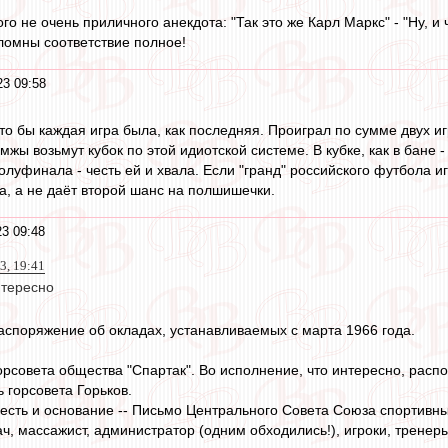
о не очень приличного анекдота: "Так это же Карл Маркс" - "Ну, и ч
оломны соответствие полное!
23 09:58
 что бы каждая игра была, как последняя. Проиграл по сумме двух иг
мжы возьмут кубок по этой идиотской системе. В кубке, как в бане 
луфинала - честь ей и хвала. Если "гранд" российского футбола игр
а, а не даёт второй шанс на полшишечки.
3 09:48
3, 19:41
нтересно
споряжение об окладах, устанавливаемых с марта 1966 года.
орсовета общества "Спартак". Во исполнение, что интересно, рас
 горсовета Горьков.
 есть и основание -- Письмо Центрального Совета Союза спортивн
ч, массажист, администратор (одним обходились!), игроки, тренеры