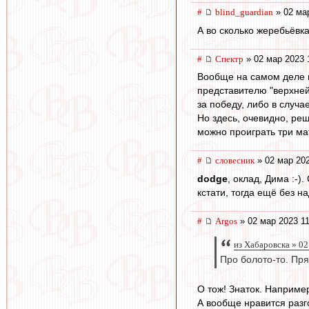
#
blind_guardian
» 02 ма
А во сколько жеребьёвк
#
Спектр
» 02 мар 2023 
Вообще на самом деле в 
представителю "верхней
за победу, либо в случа
Но здесь, очевидно, реш
можно проиграть три мат
#
словесник
» 02 мар 202
dodge
, оклад, Дима :-)
кстати, тогда ещё без на
#
Argos
» 02 мар 2023 11
из Хабаровска » 02
Про болото-то. Пря
О тож! Знаток. Например
А вообще нравится разго