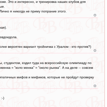
оже. Это и интересно, и тренировка наших клубов для
ые.
ично я никогда не приму попрание этого.
ная).
севдоидола.
олне вероятен вариант тройничка с Уралом - кто против?)
ды, студентом, ездил туда на всероссийскую олимпиаду по
нка = "коло менка" = "около рынка". А на деле -- совсем
импатичных мифов и мификов, которые не пройдут проверку
:-)