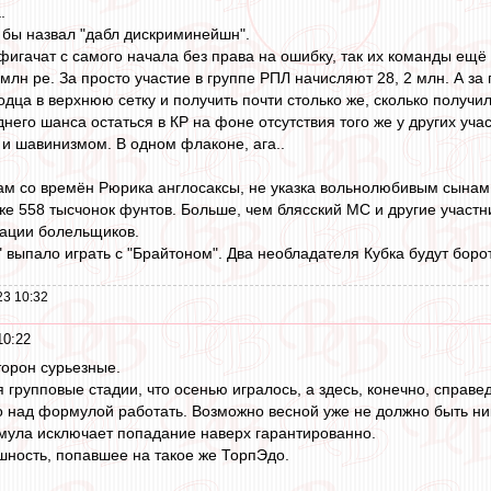
.
бы назвал "дабл дискриминейшн".
фигачат с самого начала без права на ошибку, так их команды ещё 
2 млн ре. За просто участие в группе РПЛ начисляют 28, 2 млн. А за
дца в верхнюю сетку и получить почти столько же, сколько получил
его шанса остаться в КР на фоне отсутствия того же у других учас
и шавинизмом. В одном флаконе, ага..
ам со времён Рюрика англосаксы, не указка вольнолюбивым сынам. 
уже 558 тысчонок фунтов. Больше, чем блясский МС и другие участн
тации болельщиков.
" выпало играть с "Брайтоном". Два необладателя Кубка будут боро
23 10:32
10:22
торон сурьезные.
 групповые стадии, что осенью игралось, а здесь, конечно, справе
 над формулой работать. Возможно весной уже не должно быть ни
мула исключает попадание наверх гарантированно.
шность, попавшее на такое же ТорпЭдо.