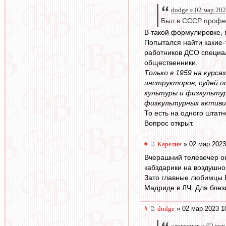
dodge » 02 мар 202
Был в СССР профе
В такой формулировке, п
Попытался найти какие-
работников ДСО специал
общественники.
Только в 1959 на курс
инструкторов, судей п
культуры и физкультур
физкультурных активи
То есть на одного штат
Вопрос открыт.
#
Карелин
» 02 мар 2023
Вчерашний телевечер ок
кабздарики на воздушно
Зато главные любимцы В
Мадриде в ЛЧ. Для блез
#
dodge
» 02 мар 2023 1
словесник » 02 мар