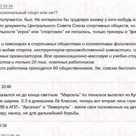
3 10:34
ссиональный спорт или нет?
олучается, был. Но интересно бы трудовую книжку у кого-нибудь из
то документы Центрального Совета Союза спортивных обществ, но о
ьности "игрок" или "спортсмен" не попалось, только тренеры и "фи
ах и семинарах в спортивных обществах и коллективах физичес
о видам спорта, инструкторов производственной гимнастики, 
ных организаторов. Всю организационно-массовую и учебно-сп
стов и только 20 тыс. платных работников.
ного работника приходится 60 общественников. Хм, совсем бесплат
 10:46
азался не до конца светлым. "Марсель" по пенальти вылетел из К
м шарике. 0:3 в домашнем Лё Классик, теперь вот вторая лига глум
В в АПЛ - "Арсенал" и "Ливерпуль" - взяли свои положенные на де
иру, канеш, не для дальнейшей борьбы.
0:34
 2023 09:48