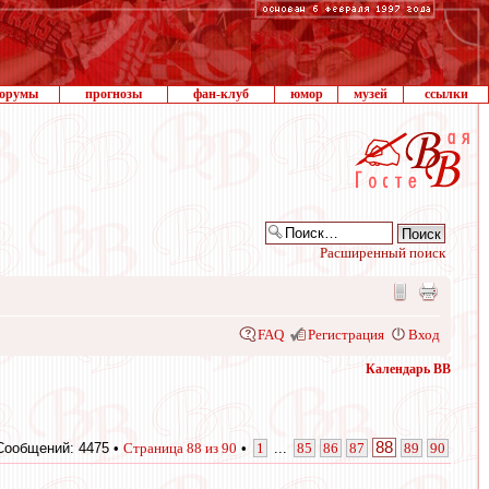
орумы
прогнозы
фан-клуб
юмор
музей
ссылки
Расширенный поиск
FAQ
Регистрация
Вход
Календарь ВВ
88
Сообщений: 4475 •
Страница
88
из
90
•
1
...
85
86
87
89
90