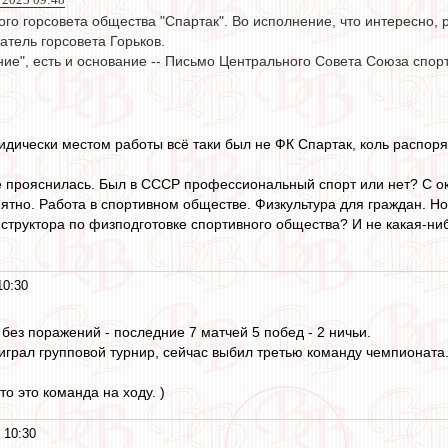
ого горсовета общества "Спартак". Во исполнение, что интересно,
атель горсовета Горьков.
ние", есть и основание -- Письмо Центрального Совета Союза спор
юридически местом работы всё таки был не ФК Спартак, коль распо
е прояснилась. Был в СССР профессиональный спорт или нет? С ок
ятно. Работа в спортивном обществе. Физкультура для граждан. Но
структора по физподготовке спортивного общества? И не какая-ниб
10:30
без поражений - последние 7 матчей 5 побед - 2 ничьи.
играл групповой турнир, сейчас выбил третью команду чемпионата
то это команда на ходу. )
 10:30