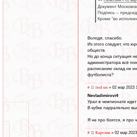
Документ Московск
Подпись -- председ
Кроме "во исполне
Володя, спасибо.
Из этого следует, что 
обществ.
Но до конца ситуация н
администратора всё пон
расписанию оклад не ин
футболиста?
#
irod sm
» 02 мар 2023 
Nevladimirovi4
Урал в чемпионате идет 
В кубке парралельно вы
Я не про боятся, я про ч
#
Карелин
» 02 мар 2023