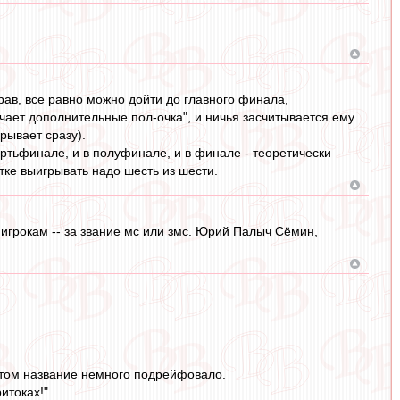
грав, все равно можно дойти до главного финала,
чает дополнительные пол-очка", и ничья засчитывается ему
рывает сразу).
вертьфинале, и в полуфинале, и в финале - теоретически
тке выигрывать надо шесть из шести.
, игрокам -- за звание мс или змс. Юрий Палыч Сёмин,
 Потом название немного подрейфовало.
итоках!"