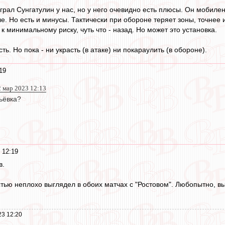
 играл Сунгатулин у нас, но у него очевидно есть плюсы. Он мобилен
ле. Но есть и минусы. Тактически при обороне теряет зоны, точнее 
к минимальному риску, чуть что - назад. Но может это установка.
ть. Но пока - ни украсть (в атаке) ни покараулить (в обороне).
19
2 мар 2023 12:13
ьёвка?
 12:19
в.
тью неплохо выглядел в обоих матчах с "Ростовом". Любопытно, вы
23 12:20