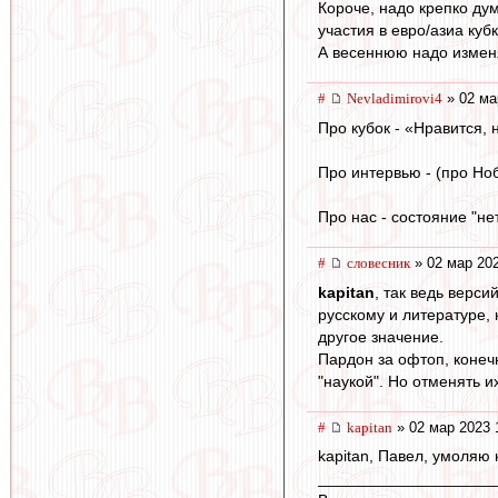
Короче, надо крепко ду
участия в евро/азиа кубк
А весеннюю надо изменя
#
Nevladimirovi4
» 02 ма
Про кубок - «Нравится, 
Про интервью - (про Ноб
Про нас - состояние "не
#
словесник
» 02 мар 202
kapitan
, так ведь верс
русскому и литературе,
другое значение.
Пардон за офтоп, конеч
"наукой". Но отменять и
#
kapitan
» 02 мар 2023 
kapitan, Павел, умоляю 
____________________