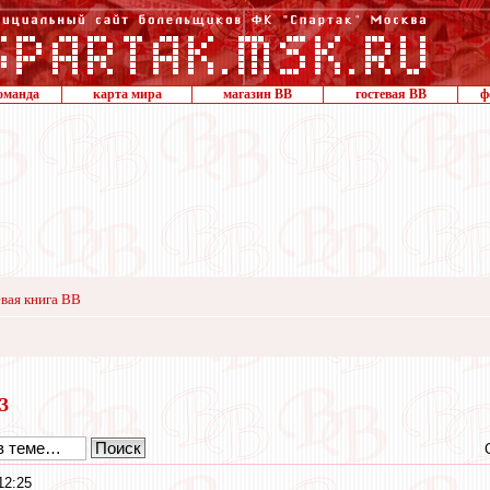
оманда
карта мира
магазин ВВ
гостевая ВВ
ф
вая книга ВВ
23
12:25