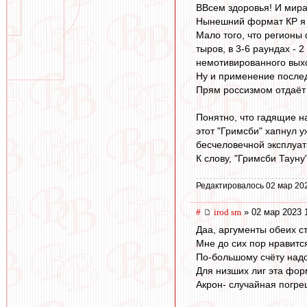
ВВсем здоровья! И мира
Нынешний формат КР я 
Мало того, что регионы 
тыров, в 3-6 раундах - 
немотивированного выхо
Ну и применение последн
Прям россизмом отдаёт 
Понятно, что гадящие н
этот "Гримсби" хапнул 
бесчеловечной эксплуа
К слову, "Гримсби Тауну
Редактировалось 02 мар 20
#
irod sm
» 02 мар 2023 
Даа, аргументы обеих с
Мне до сих пор нравится
По-большому счёту надо
Для низших лиг эта фор
Акрон- случайная погре