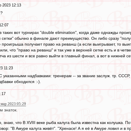
р 2023 12:13
а?
12:07
таких вот турнирах "double elimination", когда даже однажды прои
 сетки" обычно в финале дают преимущество. Он либо сразу "полу
е проигрыша получает право на реванш (а если выигрывает, то выиг
или, что "право на реванш" и так уже в верхней сетке есть и в чет
ча из шести и все равно выйти в главный финал, а вот в нижней се
3 11:23
. С указанными надбавками: тренерам -- за звание заслуж. тр. СССР
дбавки обходился :-).
:17
 мар 2023 05:29
м знаток.
, знаю, что В XVIII веке рыба калуга была известна как колушка.
вор: "В Амуре калуга живёт". "Хренасе! А я её в Амуре ловил и в пр