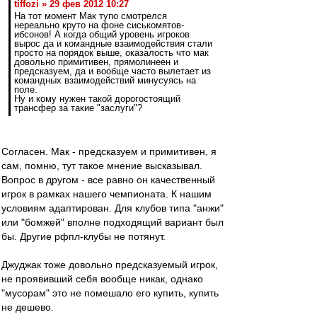
tiffozi » 29 фев 2012 10:27
На тот момент Мак тупо смотрелся
нереально круто на фоне сиськомятов-
ибсонов! А когда общий уровень игроков
вырос да и командные взаимодействия стали
просто на порядок выше, оказалость что мак
довольно примитивен, прямолинеен и
предсказуем, да и вообще часто вылетает из
командных взаимодействий минусуясь на
поле.
Ну и кому нужен такой дорогостоящий
трансфер за такие "заслуги"?
Согласен. Мак - предсказуем и примитивен, я
сам, помню, тут такое мнение высказывал.
Вопрос в другом - все равно он качественный
игрок в рамках нашего чемпионата. К нашим
условиям адаптирован. Для клубов типа "анжи"
или "бомжей" вполне подходящий вариант был
бы. Другие рфпл-клубы не потянут.
Джуджак тоже довольно предсказуемый игрок,
не проявивший себя вообще никак, однако
"мусорам" это не помешало его купить, купить
не дешево.