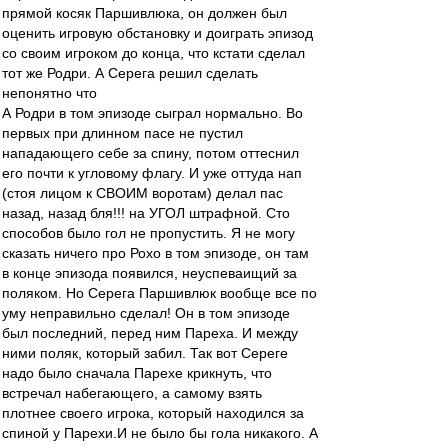
прямой косяк Паршивлюка, он должен был
оценить игровую обстановку и доиграть эпизод
со своим игроком до конца, что кстати сделал
тот же Родри. А Серега решил сделать
непонятно что
А Родри в том эпизоде сыграл нормально. Во
первых при длинном пасе не пустил
нападающего себе за спину, потом оттеснил
его почти к угловому флагу. И уже оттуда нап
(стоя лицом к СВОИМ воротам) делал пас
назад, назад бля!!! на УГОЛ штрафной. Сто
способов было гол не пропустить. Я не могу
сказать ничего про Рохо в том эпизоде, он там
в конце эпизода появился, неуспеваищий за
поляком. Но Серега Паршивлюк вообще все по
уму неправильно сделал! Он в том эпизоде
был последний, перед ним Пареха. И между
ними поляк, который забил. Так вот Сереге
надо было сначала Парехе крикнуть, что
встречал набегающего, а самому взять
плотнее своего игрока, который находился за
спиной у Парехи.И не было бы гола никакого. А