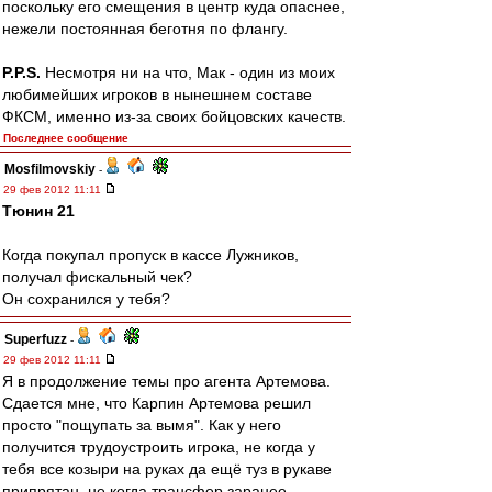
поскольку его смещения в центр куда опаснее,
нежели постоянная беготня по флангу.
P.P.S.
Несмотря ни на что, Мак - один из моих
любимейших игроков в нынешнем составе
ФКСМ, именно из-за своих бойцовских качеств.
Последнее сообщение
Mosfilmovskiy
-
29 фев 2012 11:11
Тюнин 21
Когда покупал пропуск в кассе Лужников,
получал фискальный чек?
Он сохранился у тебя?
Superfuzz
-
29 фев 2012 11:11
Я в продолжение темы про агента Артемова.
Сдается мне, что Карпин Артемова решил
просто "пощупать за вымя". Как у него
получится трудоустроить игрока, не когда у
тебя все козыри на руках да ещё туз в рукаве
припрятан, не когда трансфер заранее