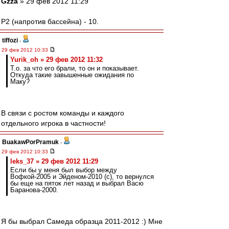
Gzza
» 29 фев 2012 11:29
P2 (напротив бассейна) - 10.
tiffozi
-
29 фев 2012 10:33
Yurik_oh » 29 фев 2012 11:32
Т.о. за что его брали, то он и показывает.
Откуда такие завышенные ожидания по
Маку?
В связи с ростом команды и каждого
отдельного игрока в частности!
BuakawPorPramuk
-
29 фев 2012 10:33
leks_37 » 29 фев 2012 11:29
Если бы у меня был выбор между
Вофкой-2005 и Эйденом-2010 (с), то вернулся
бы еще на пяток лет назад и выбрал Васю
Баранова-2000.
Я бы выбрал Самеда образца 2011-2012 :) Мне