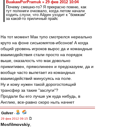
BuakawPorPramuk » 29 фев 2012 10:04
Почему смешно-то? Я прекрасно помню, как
тут полкниги очковало, когда летом начали
ходить слухи, что Айден уходит к "бомжам"
за какой-то приличный прайс
На тот момент Мак тупо смотрелся нереально
круто на фоне сиськомятов-ибсонов! А когда
общий уровень игроков вырос да и командные
взаимодействия стали просто на порядок
выше, оказалость что мак довольно
примитивен, прямолинеен и предсказуем, да и
вообще часто вылетает из командных
взаимодействий минусуясь на поле.
Ну и кому нужен такой дорогостоящий
трансфер за такие "заслуги"?
Продали бы его лучше уж куда нибудь, в
Англию, все-равно скоро ныть начнет
Guliver
-
29 фев 2012 09:15
Mosfilmovskiy
,