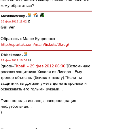
кому обратиться?
Mosfilmovskiy
-
29 фев 2012 11:02
Guliver
Обратись к Маше Купреенко
http://spartak.com/main/tickets/3krug/
Rblackmore
-
29 фев 2012 10:54
[quote="
Край » 29 фев 2012 06:06
"]Вспоминаю
рассказ защитника Хююпя из Ливера...Ему
тренер объяснял(близко к тексту):"Если ты
защитник,ты должен уметь догнать кролика и
освежевать его голыми руками..."
Финн понял,а испанцы,наверное,нация
нефутбольная...
)