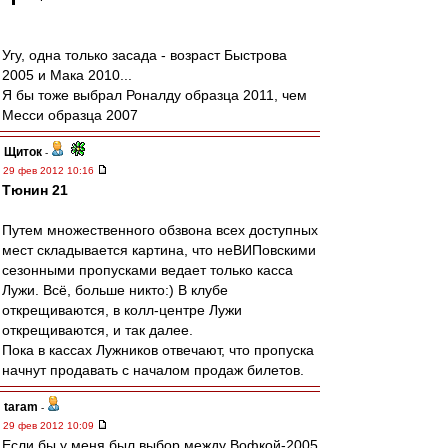
Угу, одна только засада - возраст Быстрова
2005 и Мака 2010...
Я бы тоже выбрал Роналду образца 2011, чем
Месси образца 2007
Щиток
-
29 фев 2012 10:16
Тюнин 21
Путем множественного обзвона всех доступных
мест складывается картина, что неВИПовскими
сезонными пропусками ведает только касса
Лужи. Всё, больше никто:) В клубе
открещиваются, в колл-центре Лужи
открещиваются, и так далее.
Пока в кассах Лужников отвечают, что пропуска
начнут продавать с началом продаж билетов.
taram
-
29 фев 2012 10:09
Если бы у меня был выбор между Вофкой-2005