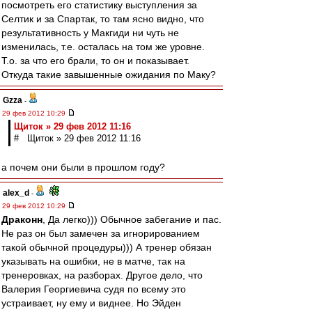
посмотреть его статистику выступления за
Селтик и за Спартак, то там ясно видно, что
результативность у Макгиди ни чуть не
изменилась, т.е. осталась на том же уровне.
Т.о. за что его брали, то он и показывает.
Откуда такие завышенные ожидания по Маку?
Gzza
-
29 фев 2012 10:29
Щиток » 29 фев 2012 11:16
# Щиток » 29 фев 2012 11:16
а почем они были в прошлом году?
alex_d
-
29 фев 2012 10:29
Драконн
, Да легко))) Обычное забегание и пас.
Не раз он был замечен за игнорированием
такой обычной процедуры))) А тренер обязан
указывать на ошибки, не в матче, так на
тренеровках, на разборах. Другое дело, что
Валерия Георгиевича судя по всему это
устраивает, ну ему и виднее. Но Эйден