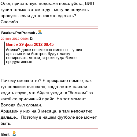
Олег, приветствую подскажи пожалуйста, ВИП -
купил только в этом году - могу ли получить
пропуск - если да то как это сделать?
Спасибо.
BuakawPorPramuk
-
29 фев 2012 09:04
Bent » 29 фев 2012 09:45
бомжи? даже не смешно смешно... у них
аршавин или быстров будут лавку
полировать летом, игроки куда более
продуктивные.
Почему смешно-то? Я прекрасно помню, как
тут полкниги очковало, когда летом начали
ходить слухи, что Айден уходит к "бомжам" за
какой-то приличный прайс. На тот момент
Володя был сломан.
Аршавин у них на 3 месяца, а там непонятно
дальше... Поэтому в нашем футболе все может
быть.
Bent
-