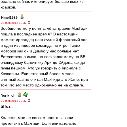
реально сейчас импонирует больше всех из
крайков.
Hmel1989
-
29 фев 2012 10:32
Вообще не могу понять, чё за травля МакГиди
пошла в последнее время? В настоящий
момент ирландец наш лучший фланговый хав
и один из лидеров команды по игре. Таких
моторов как он и ДимКо у нас больше нет.
Естесственно имхо, но восхваляемому на ВВ
очевидному баночнику Ари до Эйдена как до
луны пешком. Что уж говорить о Кирилле с
Козловым. Единственный более менее
внятный хав не считая МакГиди это Жано, при
том что его место однозначно не на фланге.
Yurik_oh
-
29 фев 2012 10:32
tiffozi
,
Коллеги, мне не совсем понятны ваши
претензии к Макгиди. Если внимательно