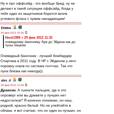
Ну и про оффсайд - это вообще бред, ну не
делают в такой ситуации оффсайд, Когда у
тебя один из защитников борется возле
углового флага с чужим нападающим!
Ehidna
-
29 фев 2012 10:50
Hmel1989 » 29 фев 2012 11:32
очевидному баночнику Ари до Эйдена как до
луны пешком
Очевидный баночник - лучший бомбардир
Спартака в 2011 году. В ЧР с Эйденом у него
поровну очков по системе гол+пас. Так что
луна близка как никогда))
alex_d
-
29 фев 2012 10:46
Драконн
, А тыкнете пальцем, где я это
опроверг или вы думаете у лучших нет
недостатков? Я конечно понимаю, он наш,
родной, красно-белый. Но не улейтайте в
облака, я вот считаю, что он один из лучших, но