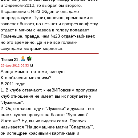
и Эйденом-2010, то выбрал бы второго.
В сравнении с №23 Эйден очень даже
непредсказуем. Тупит, конечно, временами и
зависает бывает, но нет-нет и вразрез конфетку
отдаст и мячом с навеса в голову попадает.
Поменьше, правда, чем №23 отдаёт-забивает,
но это временно. Да и не всё голами-
секундами-метрами меряется.
Тюнин 21
-
29 фев 2012 09:53
А еще момент по теме, чивоуш.
Кто объяснит механизм?
В 2011 году:
1. В клубе отвечают: к неВИПовским пропускам
клуб отношения не имеет, вы их покупаете у
"Лужников".
2. Ок, согласен, еду в "Лужники" и думаю - вот
щас я куплю пропуск на бланке "Лужников".
И что же? Ну, вы их видели сами. Пропуск
называется "На домашние матчи "Спартака"",
он испещрен красивыми картинками и