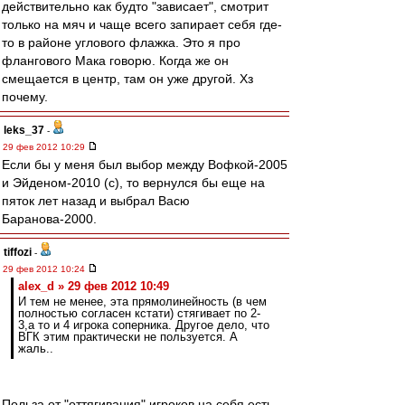
действительно как будто "зависает", смотрит
только на мяч и чаще всего запирает себя где-
то в районе углового флажка. Это я про
флангового Мака говорю. Когда же он
смещается в центр, там он уже другой. Хз
почему.
leks_37
-
29 фев 2012 10:29
Если бы у меня был выбор между Вофкой-2005
и Эйденом-2010 (с), то вернулся бы еще на
пяток лет назад и выбрал Васю
Баранова-2000.
tiffozi
-
29 фев 2012 10:24
alex_d » 29 фев 2012 10:49
И тем не менее, эта прямолинейность (в чем
полностью согласен кстати) стягивает по 2-
3,а то и 4 игрока соперника. Другое дело, что
ВГК этим практически не пользуется. А
жаль..
Польза от "оттягивания" игроков на себя есть