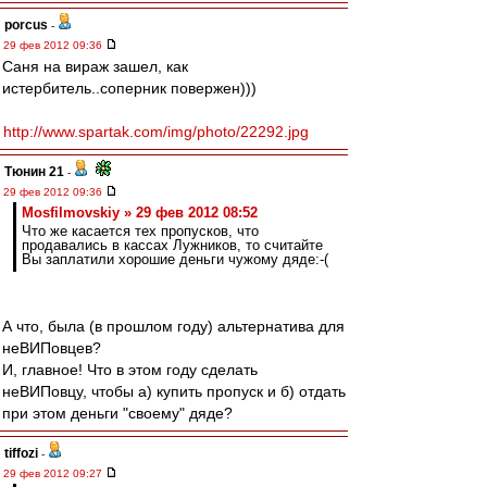
porcus
-
29 фев 2012 09:36
Саня на вираж зашел, как
истербитель..соперник повержен)))
http://www.spartak.com/img/photo/22292.jpg
Тюнин 21
-
29 фев 2012 09:36
Mosfilmovskiy » 29 фев 2012 08:52
Что же касается тех пропусков, что
продавались в кассах Лужников, то считайте
Вы заплатили хорошие деньги чужому дяде:-(
А что, была (в прошлом году) альтернатива для
неВИПовцев?
И, главное! Что в этом году сделать
неВИПовцу, чтобы а) купить пропуск и б) отдать
при этом деньги "своему" дяде?
tiffozi
-
29 фев 2012 09:27