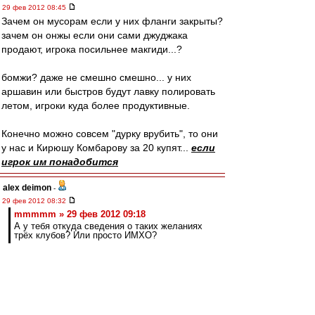
29 фев 2012 08:45
Зачем он мусорам если у них фланги закрыты?
зачем он онжы если они сами джуджака
продают, игрока посильнее макгиди...?
бомжи? даже не смешно смешно... у них
аршавин или быстров будут лавку полировать
летом, игроки куда более продуктивные.
Конечно можно совсем "дурку врубить", то они
у нас и Кирюшу Комбарову за 20 купят...
если
игрок им понадобится
alex deimon
-
29 фев 2012 08:32
mmmmm » 29 фев 2012 09:18
А у тебя откуда сведения о таких желаниях
трёх клубов? Или просто ИМХО?
А при чем тут желания? Изначальный посыл
был, что никто не даст за него больше 12... я
привел три клуба, которые легко это сделают,