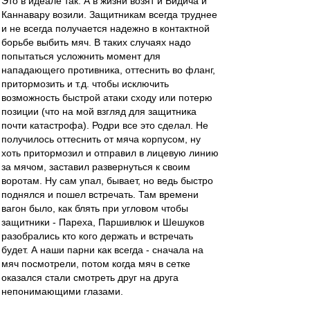
Это в идеале так. А в жизни возят и Видича и
Каннавару возили. Защитникам всегда труднее
и не всегда получается надежно в контактной
борьбе выбить мяч. В таких случаях надо
попытаться усложнить момент для
нападающего противника, оттеснить во фланг,
притормозить и т.д. чтобы исключить
возможность быстрой атаки сходу или потерю
позиции (что на мой взгляд для защитника
почти катастрофа). Родри все это сделал. Не
получилось оттеснить от мяча корпусом, ну
хоть притормозил и отправил в лицевую линию
за мячом, заставил развернуться к своим
воротам. Ну сам упал, бывает, но ведь быстро
поднялся и пошел встречать. Там времени
вагон было, как блять при угловом чтобы
защитники - Пареха, Паршивлюк и Шешуков
разобрались кто кого держать и встречать
будет. А наши парни как всегда - сначала на
мяч посмотрели, потом когда мяч в сетке
оказался стали смотреть друг на друга
непонимающими глазами.