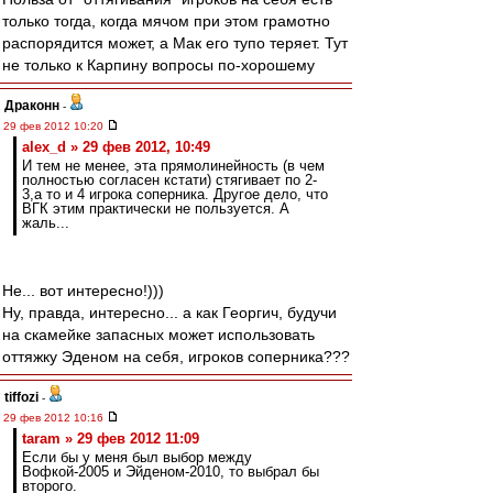
только тогда, когда мячом при этом грамотно
распорядится может, а Мак его тупо теряет. Тут
не только к Карпину вопросы по-хорошему
Драконн
-
29 фев 2012 10:20
alex_d » 29 фев 2012, 10:49
И тем не менее, эта прямолинейность (в чем
полностью согласен кстати) стягивает по 2-
3,а то и 4 игрока соперника. Другое дело, что
ВГК этим практически не пользуется. А
жаль...
Не... вот интересно!)))
Ну, правда, интересно... а как Георгич, будучи
на скамейке запасных может использовать
оттяжку Эденом на себя, игроков соперника???
tiffozi
-
29 фев 2012 10:16
taram » 29 фев 2012 11:09
Если бы у меня был выбор между
Вофкой-2005 и Эйденом-2010, то выбрал бы
второго.