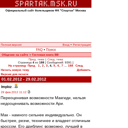
Официальный сайт болельщиков ФК "Спартак" Москва
Полная версия
Вход
•
Регистрация
FAQ
•
Поиск
Общение на сайте
Гостевая книга ВВ
»
Пред. тема
|
След. тема
Страница
4
из
188
[ Сообщений: 9391 ]
На страницу
Пред.
1
,
2
,
3
,
4
,
5
,
6
,
7
...
188
След.
Начать новую тему
Добавить
Версия для печати
01.02.2012 - 29.02.2012
Imploz
-
29 фев 2012 11:12
Переоценивая возможности Макгиди, нельзя
недооценивать возможности Ари.
Мак - намного сильнее индивидуально. Он
быстрее, резче, техничнее и владеет отличным
кроссом. Его дриблинг, возможно, лучший в