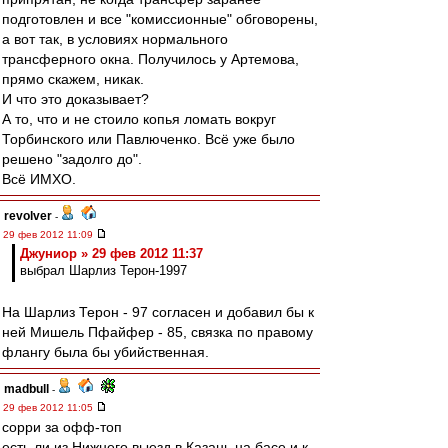
подготовлен и все "комиссионные" обговорены,
а вот так, в условиях нормального
трансферного окна. Получилось у Артемова,
прямо скажем, никак.
И что это доказывает?
А то, что и не стоило копья ломать вокруг
Торбинского или Павлюченко. Всё уже было
решено "задолго до".
Всё ИМХО.
revolver
-
29 фев 2012 11:09
Джуниор » 29 фев 2012 11:37
выбрал Шарлиз Терон-1997
На Шарлиз Терон - 97 согласен и добавил бы к
ней Мишель Пфайфер - 85, связка по правому
флангу была бы убийственная.
madbull
-
29 фев 2012 11:05
сорри за офф-топ
есть ли из Нижнего выезд в Казань на басе и к