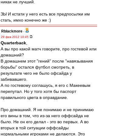
никак не лучший.
ЗЫ И кстати у него есть все предпосылки им
стать, имхо конечно же :)
Rblackmore
-
29 фев 2012 10:45
Quarterback
,
А вы про какой матч говорите, про гостевой или
домашний?
В домашнем этот "гений" после "навязывания
борьбы" остался футбол смотреть, в
результате чего не было офсайда у
забивавшего.
А по гостевому соглашусь, я его с Макеевым
перепутал. Но у того хотя бы паспорт
правильного цвета в оправдание.
Про домашний. Я не понимаю и не принимаю
его вины в том, что из-за него оффсайда не
было. Не он его делал - это во первых. А во
вторых в той ситуации оффсайды
нормальными игроками не делаются. Это