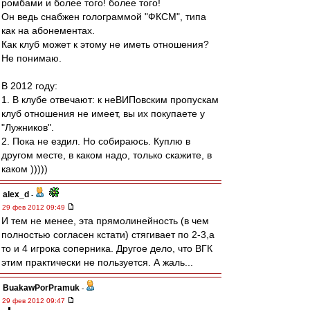
ромбами и более того! более того!
Он ведь снабжен голограммой "ФКСМ", типа
как на абонементах.
Как клуб может к этому не иметь отношения?
Не понимаю.
В 2012 году:
1. В клубе отвечают: к неВИПовским пропускам
клуб отношения не имеет, вы их покупаете у
"Лужников".
2. Пока не ездил. Но собираюсь. Куплю в
другом месте, в каком надо, только скажите, в
каком )))))
alex_d
-
29 фев 2012 09:49
И тем не менее, эта прямолинейность (в чем
полностью согласен кстати) стягивает по 2-3,а
то и 4 игрока соперника. Другое дело, что ВГК
этим практически не пользуется. А жаль...
BuakawPorPramuk
-
29 фев 2012 09:47