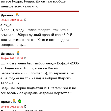
вы все Родри, Родри. Да он там вообще
меньше всех накосячил
Драконн
-
29 фев 2012 10:42
alex_d
,
А спецы, в один голос говорят... тех, что я
слышал... Эйден лучший правый хав в ЧР. Я,
кстати, считаю так же. Хотя и нет предела
совершенству...
Джуниор
-
29 фев 2012 10:37
Если бы у меня был выбор между Вофкой-2005
и Эйденом-2010 (с), а также Васей
Барановым-2000 (почти с :)), то вернулся бы
ещё годика на три назад и выбрал Шарлиз
Терон-1997.
Ведь, как верно подметил ВТП taram: "Да и не
всё голами-секундами-метрами меряется.".
Щиток
-
29 фев 2012 10:33