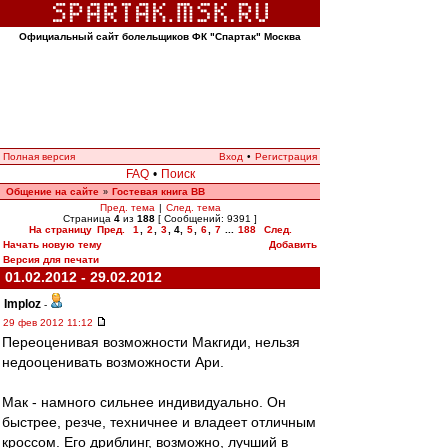
Официальный сайт болельщиков ФК "Спартак" Москва
Полная версия
Вход
•
Регистрация
FAQ
•
Поиск
Общение на сайте
Гостевая книга ВВ
»
Пред. тема
|
След. тема
Страница
4
из
188
[ Сообщений: 9391 ]
На страницу
Пред.
1
,
2
,
3
,
4
,
5
,
6
,
7
...
188
След.
Начать новую тему
Добавить
Версия для печати
01.02.2012 - 29.02.2012
Imploz
-
29 фев 2012 11:12
Переоценивая возможности Макгиди, нельзя
недооценивать возможности Ари.
Мак - намного сильнее индивидуально. Он
быстрее, резче, техничнее и владеет отличным
кроссом. Его дриблинг, возможно, лучший в