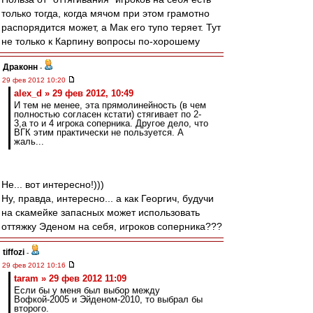
только тогда, когда мячом при этом грамотно
распорядится может, а Мак его тупо теряет. Тут
не только к Карпину вопросы по-хорошему
Драконн
-
29 фев 2012 10:20
alex_d » 29 фев 2012, 10:49
И тем не менее, эта прямолинейность (в чем
полностью согласен кстати) стягивает по 2-
3,а то и 4 игрока соперника. Другое дело, что
ВГК этим практически не пользуется. А
жаль...
Не... вот интересно!)))
Ну, правда, интересно... а как Георгич, будучи
на скамейке запасных может использовать
оттяжку Эденом на себя, игроков соперника???
tiffozi
-
29 фев 2012 10:16
taram » 29 фев 2012 11:09
Если бы у меня был выбор между
Вофкой-2005 и Эйденом-2010, то выбрал бы
второго.