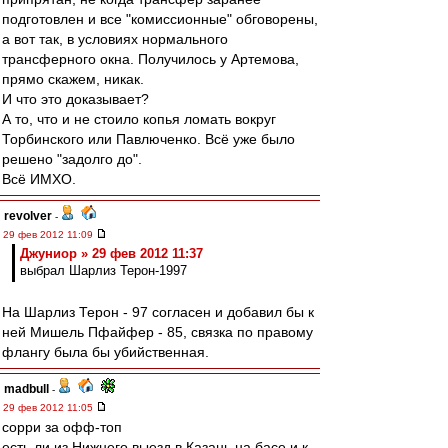
подготовлен и все "комиссионные" обговорены,
а вот так, в условиях нормального
трансферного окна. Получилось у Артемова,
прямо скажем, никак.
И что это доказывает?
А то, что и не стоило копья ломать вокруг
Торбинского или Павлюченко. Всё уже было
решено "задолго до".
Всё ИМХО.
revolver
-
29 фев 2012 11:09
Джуниор » 29 фев 2012 11:37
выбрал Шарлиз Терон-1997
На Шарлиз Терон - 97 согласен и добавил бы к
ней Мишель Пфайфер - 85, связка по правому
флангу была бы убийственная.
madbull
-
29 фев 2012 11:05
сорри за офф-топ
есть ли из Нижнего выезд в Казань на басе и к