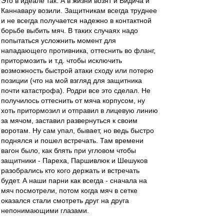
Это в идеале так. А в жизни возят и Видича и
Каннавару возили. Защитникам всегда труднее
и не всегда получается надежно в контактной
борьбе выбить мяч. В таких случаях надо
попытаться усложнить момент для
нападающего противника, оттеснить во фланг,
притормозить и т.д. чтобы исключить
возможность быстрой атаки сходу или потерю
позиции (что на мой взгляд для защитника
почти катастрофа). Родри все это сделал. Не
получилось оттеснить от мяча корпусом, ну
хоть притормозил и отправил в лицевую линию
за мячом, заставил развернуться к своим
воротам. Ну сам упал, бывает, но ведь быстро
поднялся и пошел встречать. Там времени
вагон было, как блять при угловом чтобы
защитники - Пареха, Паршивлюк и Шешуков
разобрались кто кого держать и встречать
будет. А наши парни как всегда - сначала на
мяч посмотрели, потом когда мяч в сетке
оказался стали смотреть друг на друга
непонимающими глазами.