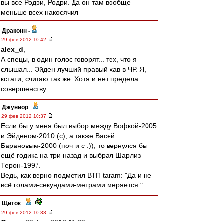
вы все Родри, Родри. Да он там вообще
меньше всех накосячил
Драконн
-
29 фев 2012 10:42
alex_d
,
А спецы, в один голос говорят... тех, что я
слышал... Эйден лучший правый хав в ЧР. Я,
кстати, считаю так же. Хотя и нет предела
совершенству...
Джуниор
-
29 фев 2012 10:37
Если бы у меня был выбор между Вофкой-2005
и Эйденом-2010 (с), а также Васей
Барановым-2000 (почти с :)), то вернулся бы
ещё годика на три назад и выбрал Шарлиз
Терон-1997.
Ведь, как верно подметил ВТП taram: "Да и не
всё голами-секундами-метрами меряется.".
Щиток
-
29 фев 2012 10:33