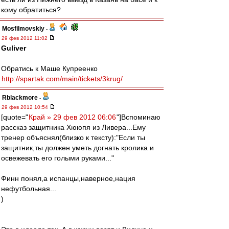
кому обратиться?
Mosfilmovskiy
-
29 фев 2012 11:02
Guliver
Обратись к Маше Купреенко
http://spartak.com/main/tickets/3krug/
Rblackmore
-
29 фев 2012 10:54
[quote="
Край » 29 фев 2012 06:06
"]Вспоминаю
рассказ защитника Хююпя из Ливера...Ему
тренер объяснял(близко к тексту):"Если ты
защитник,ты должен уметь догнать кролика и
освежевать его голыми руками..."
Финн понял,а испанцы,наверное,нация
нефутбольная...
)