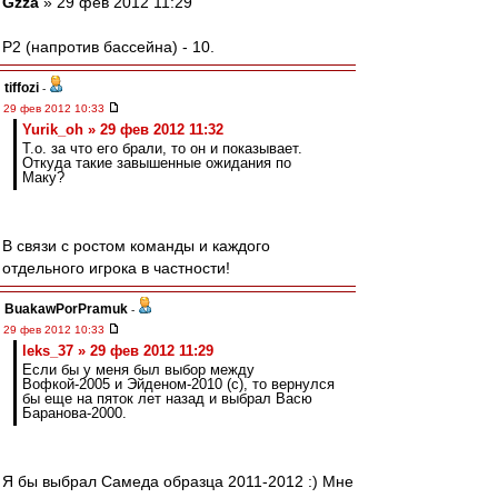
Gzza
» 29 фев 2012 11:29
P2 (напротив бассейна) - 10.
tiffozi
-
29 фев 2012 10:33
Yurik_oh » 29 фев 2012 11:32
Т.о. за что его брали, то он и показывает.
Откуда такие завышенные ожидания по
Маку?
В связи с ростом команды и каждого
отдельного игрока в частности!
BuakawPorPramuk
-
29 фев 2012 10:33
leks_37 » 29 фев 2012 11:29
Если бы у меня был выбор между
Вофкой-2005 и Эйденом-2010 (с), то вернулся
бы еще на пяток лет назад и выбрал Васю
Баранова-2000.
Я бы выбрал Самеда образца 2011-2012 :) Мне