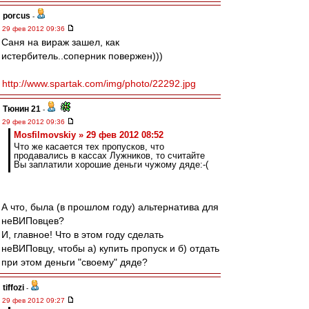
porcus
-
29 фев 2012 09:36
Саня на вираж зашел, как
истербитель..соперник повержен)))
http://www.spartak.com/img/photo/22292.jpg
Тюнин 21
-
29 фев 2012 09:36
Mosfilmovskiy » 29 фев 2012 08:52
Что же касается тех пропусков, что
продавались в кассах Лужников, то считайте
Вы заплатили хорошие деньги чужому дяде:-(
А что, была (в прошлом году) альтернатива для
неВИПовцев?
И, главное! Что в этом году сделать
неВИПовцу, чтобы а) купить пропуск и б) отдать
при этом деньги "своему" дяде?
tiffozi
-
29 фев 2012 09:27