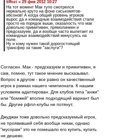
tiffozi » 29 фев 2012 10:27
На тот момент Мак тупо смотрелся
нереально круто на фоне сиськомятов-
ибсонов! А когда общий уровень игроков
вырос да и командные взаимодействия стали
просто на порядок выше, оказалость что мак
довольно примитивен, прямолинеен и
предсказуем, да и вообще часто вылетает из
командных взаимодействий минусуясь на
поле.
Ну и кому нужен такой дорогостоящий
трансфер за такие "заслуги"?
Согласен. Мак - предсказуем и примитивен, я
сам, помню, тут такое мнение высказывал.
Вопрос в другом - все равно он качественный
игрок в рамках нашего чемпионата. К нашим
условиям адаптирован. Для клубов типа "анжи"
или "бомжей" вполне подходящий вариант был
бы. Другие рфпл-клубы не потянут.
Джуджак тоже довольно предсказуемый игрок,
не проявивший себя вообще никак, однако
"мусорам" это не помешало его купить, купить
не дешево.