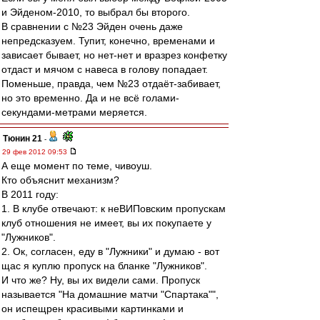
и Эйденом-2010, то выбрал бы второго.
В сравнении с №23 Эйден очень даже
непредсказуем. Тупит, конечно, временами и
зависает бывает, но нет-нет и вразрез конфетку
отдаст и мячом с навеса в голову попадает.
Поменьше, правда, чем №23 отдаёт-забивает,
но это временно. Да и не всё голами-
секундами-метрами меряется.
Тюнин 21
-
29 фев 2012 09:53
А еще момент по теме, чивоуш.
Кто объяснит механизм?
В 2011 году:
1. В клубе отвечают: к неВИПовским пропускам
клуб отношения не имеет, вы их покупаете у
"Лужников".
2. Ок, согласен, еду в "Лужники" и думаю - вот
щас я куплю пропуск на бланке "Лужников".
И что же? Ну, вы их видели сами. Пропуск
называется "На домашние матчи "Спартака"",
он испещрен красивыми картинками и