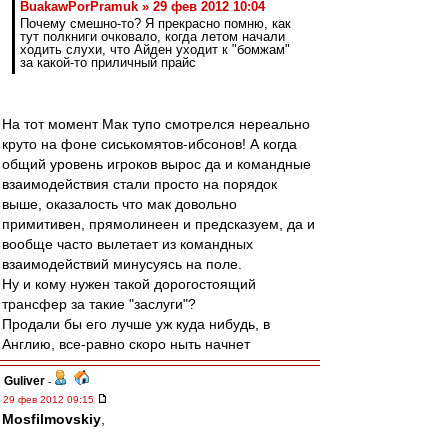
BuakawPorPramuk » 29 фев 2012 10:04
Почему смешно-то? Я прекрасно помню, как
тут полкниги очковало, когда летом начали
ходить слухи, что Айден уходит к "бомжам"
за какой-то приличный прайс
На тот момент Мак тупо смотрелся нереально
круто на фоне сиськомятов-ибсонов! А когда
общий уровень игроков вырос да и командные
взаимодействия стали просто на порядок
выше, оказалость что мак довольно
примитивен, прямолинеен и предсказуем, да и
вообще часто вылетает из командных
взаимодействий минусуясь на поле.
Ну и кому нужен такой дорогостоящий
трансфер за такие "заслуги"?
Продали бы его лучше уж куда нибудь, в
Англию, все-равно скоро ныть начнет
Guliver
-
29 фев 2012 09:15
Mosfilmovskiy
,