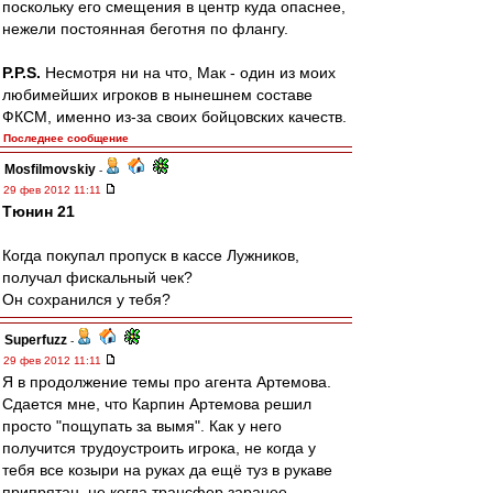
поскольку его смещения в центр куда опаснее,
нежели постоянная беготня по флангу.
P.P.S.
Несмотря ни на что, Мак - один из моих
любимейших игроков в нынешнем составе
ФКСМ, именно из-за своих бойцовских качеств.
Последнее сообщение
Mosfilmovskiy
-
29 фев 2012 11:11
Тюнин 21
Когда покупал пропуск в кассе Лужников,
получал фискальный чек?
Он сохранился у тебя?
Superfuzz
-
29 фев 2012 11:11
Я в продолжение темы про агента Артемова.
Сдается мне, что Карпин Артемова решил
просто "пощупать за вымя". Как у него
получится трудоустроить игрока, не когда у
тебя все козыри на руках да ещё туз в рукаве
припрятан, не когда трансфер заранее