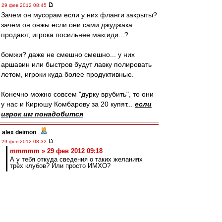
29 фев 2012 08:45
Зачем он мусорам если у них фланги закрыты?
зачем он онжы если они сами джуджака
продают, игрока посильнее макгиди...?
бомжи? даже не смешно смешно... у них
аршавин или быстров будут лавку полировать
летом, игроки куда более продуктивные.
Конечно можно совсем "дурку врубить", то они
у нас и Кирюшу Комбарову за 20 купят...
если
игрок им понадобится
alex deimon
-
29 фев 2012 08:32
mmmmm » 29 фев 2012 09:18
А у тебя откуда сведения о таких желаниях
трёх клубов? Или просто ИМХО?
А при чем тут желания? Изначальный посыл
был, что никто не даст за него больше 12... я
привел три клуба, которые легко это сделают,