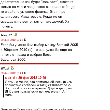
действительно как будто "зависает", смотрит
только на мяч и чаще всего запирает себя где-
то в районе углового флажка. Это я про
флангового Мака говорю. Когда же он
смещается в центр, там он уже другой. Хз
почему.
leks_37
-
29 фев 2012 10:29
Если бы у меня был выбор между Вофкой-2005
и Эйденом-2010 (с), то вернулся бы еще на
пяток лет назад и выбрал Васю
Баранова-2000.
tiffozi
-
29 фев 2012 10:24
alex_d » 29 фев 2012 10:49
И тем не менее, эта прямолинейность (в чем
полностью согласен кстати) стягивает по 2-
3,а то и 4 игрока соперника. Другое дело, что
ВГК этим практически не пользуется. А
жаль..
Польза от "оттягивания" игроков на себя есть