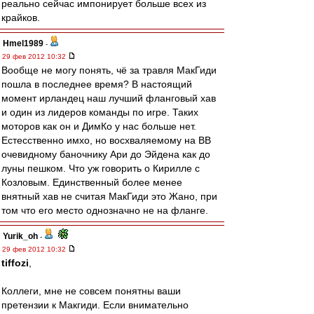
реально сейчас импонирует больше всех из
крайков.
Hmel1989
-
29 фев 2012 10:32
Вообще не могу понять, чё за травля МакГиди
пошла в последнее время? В настоящий
момент ирландец наш лучший фланговый хав
и один из лидеров команды по игре. Таких
моторов как он и ДимКо у нас больше нет.
Естесственно имхо, но восхваляемому на ВВ
очевидному баночнику Ари до Эйдена как до
луны пешком. Что уж говорить о Кирилле с
Козловым. Единственный более менее
внятный хав не считая МакГиди это Жано, при
том что его место однозначно не на фланге.
Yurik_oh
-
29 фев 2012 10:32
tiffozi
,
Коллеги, мне не совсем понятны ваши
претензии к Макгиди. Если внимательно