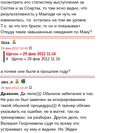
посмотреть его статистику выступления за
Селтик и за Спартак, то там ясно видно, что
результативность у Макгиди ни чуть не
изменилась, т.е. осталась на том же уровне.
Т.о. за что его брали, то он и показывает.
Откуда такие завышенные ожидания по Маку?
Gzza
-
29 фев 2012 10:29
Щиток » 29 фев 2012 11:16
# Щиток » 29 фев 2012 11:16
а почем они были в прошлом году?
alex_d
-
29 фев 2012 10:29
Драконн
, Да легко))) Обычное забегание и пас.
Не раз он был замечен за игнорированием
такой обычной процедуры))) А тренер обязан
указывать на ошибки, не в матче, так на
тренеровках, на разборах. Другое дело, что
Валерия Георгиевича судя по всему это
устраивает, ну ему и виднее. Но Эйден