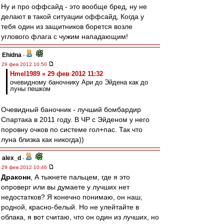
Ну и про оффсайд - это вообще бред, ну не
делают в такой ситуации оффсайд, Когда у
тебя один из защитников борется возле
углового флага с чужим нападающим!
Ehidna
-
29 фев 2012 10:50
Hmel1989 » 29 фев 2012 11:32
очевидному баночнику Ари до Эйдена как до
луны пешком
Очевидный баночник - лучший бомбардир
Спартака в 2011 году. В ЧР с Эйденом у него
поровну очков по системе гол+пас. Так что
луна близка как никогда))
alex_d
-
29 фев 2012 10:46
Драконн
, А тыкнете пальцем, где я это
опроверг или вы думаете у лучших нет
недостатков? Я конечно понимаю, он наш,
родной, красно-белый. Но не улейтайте в
облака, я вот считаю, что он один из лучших, но