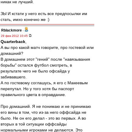
никак не лучший.
ЗЫ И кстати у него есть все предпосылки им
стать, имхо конечно же :)
Rblackmore
-
29 фев 2012 10:45
Quarterback
,
А вы про какой матч говорите, про гостевой или
домашний?
В домашнем этот "гений" после "навязывания
борьбы" остался футбол смотреть, в
результате чего не было офсайда у
забивавшего.
А по гостевому соглашусь, я его с Макеевым
перепутал. Но у того хотя бы паспорт
правильного цвета в оправдание.
Про домашний. Я не понимаю и не принимаю
его вины в том, что из-за него оффсайда не
было. Не он его делал - это во первых. А во
вторых в той ситуации оффсайды
нормальными игроками не делаются. Это