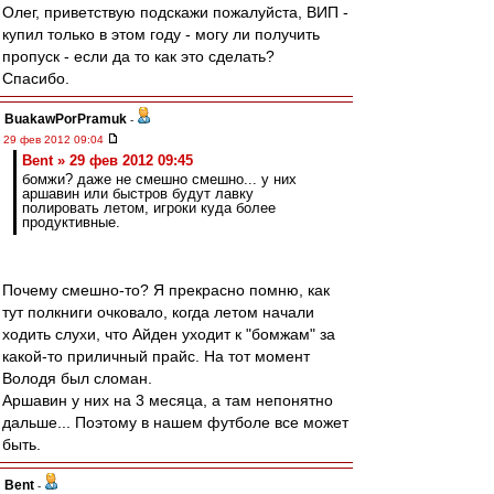
Олег, приветствую подскажи пожалуйста, ВИП -
купил только в этом году - могу ли получить
пропуск - если да то как это сделать?
Спасибо.
BuakawPorPramuk
-
29 фев 2012 09:04
Bent » 29 фев 2012 09:45
бомжи? даже не смешно смешно... у них
аршавин или быстров будут лавку
полировать летом, игроки куда более
продуктивные.
Почему смешно-то? Я прекрасно помню, как
тут полкниги очковало, когда летом начали
ходить слухи, что Айден уходит к "бомжам" за
какой-то приличный прайс. На тот момент
Володя был сломан.
Аршавин у них на 3 месяца, а там непонятно
дальше... Поэтому в нашем футболе все может
быть.
Bent
-