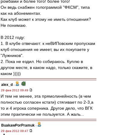
ромбами и более того! более того!
Он ведь снабжен голограммой "ФКСМ", типа
как на абонементах.
Как клуб может к этому не иметь отношения?
Не понимаю.
В 2012 году:
1. В клубе отвечают: к неВИПовским пропускам
клуб отношения не имеет, вы их покупаете у
"Лужников".
2. Пока не ездил. Но собираюсь. Куплю в
другом месте, в каком надо, только скажите, в
каком )))))
alex_d
-
29 фев 2012 09:49
И тем не менее, эта прямолинейность (в чем
полностью согласен кстати) стягивает по 2-3,а
то и 4 игрока соперника. Другое дело, что ВГК
этим практически не пользуется. А жаль...
BuakawPorPramuk
-
29 фев 2012 09:47