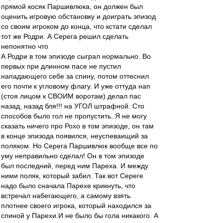
прямой косяк Паршивлюка, он должен был
оценить игровую обстановку и доиграть эпизод
со своим игроком до конца, что кстати сделал
тот же Родри. А Серега решил сделать
непонятно что
А Родри в том эпизоде сыграл нормально. Во
первых при длинном пасе не пустил
нападающего себе за спину, потом оттеснил
его почти к угловому флагу. И уже оттуда нап
(стоя лицом к СВОИМ воротам) делал пас
назад, назад бля!!! на УГОЛ штрафной. Сто
способов было гол не пропустить. Я не могу
сказать ничего про Рохо в том эпизоде, он там
в конце эпизода появился, неуспеваищий за
поляком. Но Серега Паршивлюк вообще все по
уму неправильно сделал! Он в том эпизоде
был последний, перед ним Пареха. И между
ними поляк, который забил. Так вот Сереге
надо было сначала Парехе крикнуть, что
встречал набегающего, а самому взять
плотнее своего игрока, который находился за
спиной у Парехи.И не было бы гола никакого. А