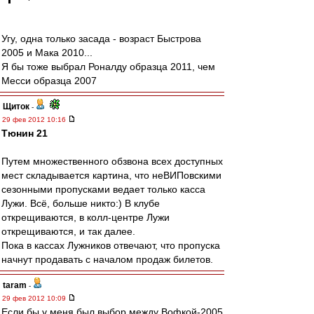
Угу, одна только засада - возраст Быстрова
2005 и Мака 2010...
Я бы тоже выбрал Роналду образца 2011, чем
Месси образца 2007
Щиток
-
29 фев 2012 10:16
Тюнин 21
Путем множественного обзвона всех доступных
мест складывается картина, что неВИПовскими
сезонными пропусками ведает только касса
Лужи. Всё, больше никто:) В клубе
открещиваются, в колл-центре Лужи
открещиваются, и так далее.
Пока в кассах Лужников отвечают, что пропуска
начнут продавать с началом продаж билетов.
taram
-
29 фев 2012 10:09
Если бы у меня был выбор между Вофкой-2005