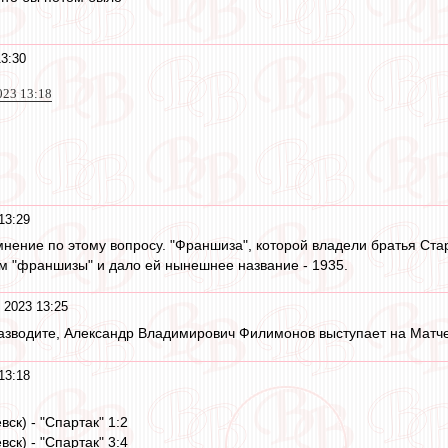
3:30
023 13:18
13:29
 мнение по этому вопросу. "Франшиза", которой владели братья Стар
м "франшизы" и дало ей нынешнее название - 1935.
 2023 13:25
разводите, Александр Владимирович Филимонов выступает на Матч
13:18
вск) - "Спартак" 1:2
вск) - "Спартак" 3:4