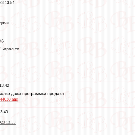
23 13:54
дачи
46
" играл со
13:42
ахолке даже программки продают
7844030.htm
3:40
023 13:33