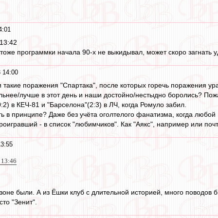
4:01
13:42
 тоже программки начала 90-х не выкидывал, может скоро загнать у
 14:00
и такие поражения "Спартака", после которых горечь поражения ур
льнее/лучше в этот день и наши достойно/нестыдно боролись? Пожа
0:2) в КЕЧ-81 и "Барселона"(2:3) в ЛЧ, когда Ромуло забил.
ть в принципе? Даже без учёта оголтелого фанатизма, когда любой 
оигравший - в список "любимчиков". Как "Аякс", например или поч
3:55
 13:46
 зоне были. А из Ёшки клуб с длительной историей, много поводов 
сто "Зенит".