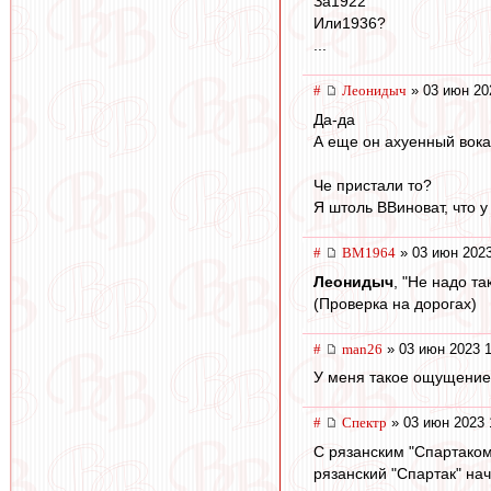
За1922
Или1936?
...
#
Леонидыч
» 03 июн 20
Да-да
А еще он ахуенный вока
Че пристали то?
Я штоль ВВиноват, что 
#
BM1964
» 03 июн 2023
Леонидыч
, "Не надо та
(Проверка на дорогах)
#
man26
» 03 июн 2023 1
У меня такое ощущение,
#
Спектр
» 03 июн 2023 
С рязанским "Спартаком
рязанский "Спартак" на