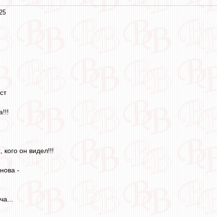
25
ст
!!!
 кого он видел!!!
нова -
а...