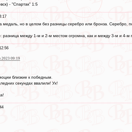
вск) - "Спартак" 1:5
3:17
а медаль, но в целом без разницы серебро или бронза. Серебро, по
: разница между 1-м и 2-м местом огромна, как и между 3-м и 4-м 
12:56
н 2023 09:19
моции близкие к победным.
ледних секундах ввалили! Ух!
а!
44