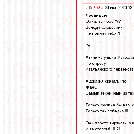
#
SAS
» 03 июн 2023 12:
Леонидыч
,
Оййй, ты чооо???
Володя Словесник
Не поймет тебя?!
////
Хвича - Лучший Футболи
По опросу
Итальянского первенства
А Джикия сказал, что
ЖанО
Самый техничный из тех,
Только грузина бы нам с
Только так победим!!!
Они просто виртуозы мяч
И за столом!!!!! ?!