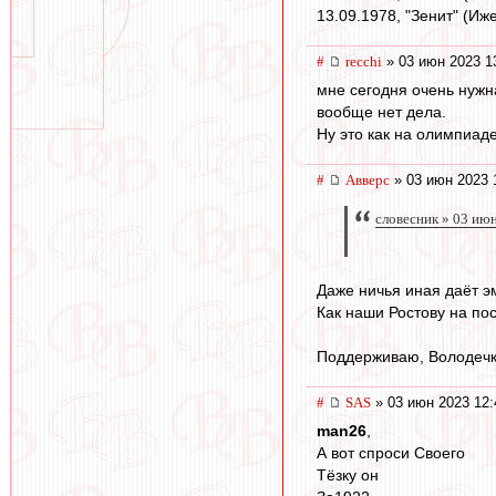
13.09.1978, "Зенит" (Иже
#
recchi
» 03 июн 2023 1
мне сегодня очень нужн
вообще нет дела.
Ну это как на олимпиаде
#
Авверс
» 03 июн 2023 
словесник » 03 ию
Даже ничья иная даёт э
Как наши Ростову на пос
Поддерживаю, Володечк
#
SAS
» 03 июн 2023 12:
man26
,
А вот спроси Своего
Тёзку он