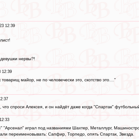
23 12:39
лист!
у девушки нервы?!
 12:39
к товарищ майор, не по человечески это, скотство это...."
2:37
 что спроси Алексея, и он найдёт даже когда "Спартак" футбольный
12:33
" "Арсенал" играл под названиями Шахтер, Металлург, Машиностро
чали переименовывать: Сапфир, Торпедо, опять Спартак, Звезда.