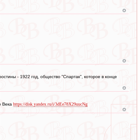
остины - 1922 год, общество "Спартак", которое в конце
е Века
https://disk.yandex.ru/i/3dEe78X29uucNg