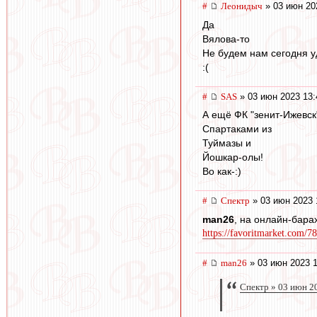
#
Леонидыч
» 03 июн 20
Да
Вялова-то
Не будем нам сегодня у
:(
#
SAS
» 03 июн 2023 13:
А ещё ФК "зенит-Ижевск
Спартаками из
Туймазы и
Йошкар-олы!
Во как-:)
#
Спектр
» 03 июн 2023 
man26
, на онлайн-бар
https://favoritmarket.com/
#
man26
» 03 июн 2023 1
Спектр » 03 июн 2