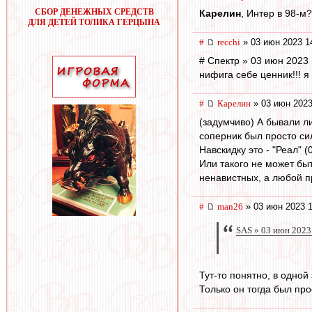
СБОР ДЕНЕЖНЫХ СРЕДСТВ
Карелин
, Интер в 98-м?
ДЛЯ ДЕТЕЙ ТОЛИКА ГЕРЦЫНА
#
recchi
» 03 июн 2023 1
# Спектр » 03 июн 2023 
нифига себе ценник!!! я
#
Карелин
» 03 июн 2023
(задумчиво) А бывали л
соперник был просто си
Навскидку это - "Реал" (
Или такого не может бы
ненавистных, а любой пр
#
man26
» 03 июн 2023 1
SAS » 03 июн 2023
Тут-то понятно, в одной
Только он тогда был про