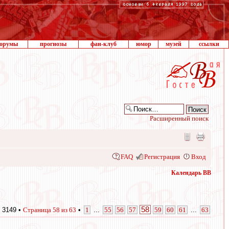
орумы
прогнозы
фан-клуб
юмор
музей
ссылки
Расширенный поиск
FAQ
Регистрация
Вход
Календарь ВВ
58
 3149 •
Страница
58
из
63
•
1
...
55
56
57
59
60
61
...
63