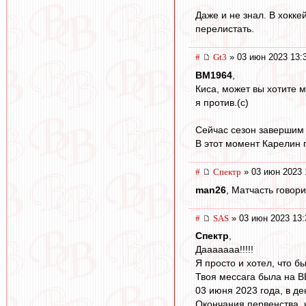
Даже и не знал. В хокке
перелистать.
#
Gt3
» 03 июн 2023 13:
BM1964
,
Киса, может вы хотите м
я против.(с)
Сейчас сезон завершим и
В этот момент Карелин 
#
Спектр
» 03 июн 2023 
man26
, Матчасть говори
#
SAS
» 03 июн 2023 13:
Спектр
,
Дааааааа!!!!!
Я просто и хотел, что бы
Твоя мессага была на В
03 июня 2023 года, в де
Окончания первенства, 