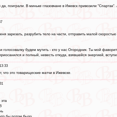
й да, поиграли. В миньке глазовчане в Ижевск привозили "Спартак
37
еня зарезать, разрубить тело на части, отправить малой скоростью в
 голосовалку будем мутить - кто у нас Огородник. Ты мой фаворит!
приосанился и полный, невесть откуда, взявшейся энергией, вступи
13:33
т, что это товарищеские матчи в Ижевске.
31
 эта
В
нь
что бы потом было