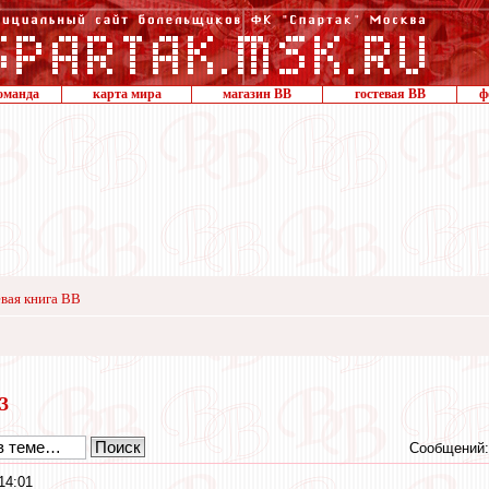
оманда
карта мира
магазин ВВ
гостевая ВВ
ф
вая книга ВВ
23
Сообщений:
14:01