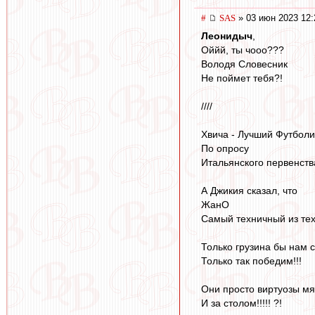
#
SAS
» 03 июн 2023 12:
Леонидыч
,
Оййй, ты чооо???
Володя Словесник
Не поймет тебя?!
////
Хвича - Лучший Футболи
По опросу
Итальянского первенства
А Джикия сказал, что
ЖанО
Самый техничный из тех,
Только грузина бы нам с
Только так победим!!!
Они просто виртуозы мяч
И за столом!!!!! ?!