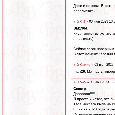
Даже и не знал. В хокке
перелистать.
#
Gt3
» 03 июн 2023 13:
BM1964
,
Киса, может вы хотите м
я против.(с)
Сейчас сезон завершим и
В этот момент Карелин 
#
Спектр
» 03 июн 2023 
man26
, Матчасть говори
#
SAS
» 03 июн 2023 13:
Спектр
,
Дааааааа!!!!!
Я просто и хотел, что бы
Твоя мессага была на В
03 июня 2023 года, в де
Окончания первенства, 