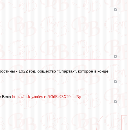
остины - 1922 год, общество "Спартак", которое в конце
е Века
https://disk.yandex.ru/i/3dEe78X29uucNg