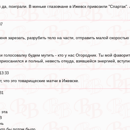
й да, поиграли. В миньке глазовчане в Ижевск привозили "Спартак
37
еня зарезать, разрубить тело на части, отправить малой скоростью в
 голосовалку будем мутить - кто у нас Огородник. Ты мой фаворит!
приосанился и полный, невесть откуда, взявшейся энергией, вступи
13:33
т, что это товарищеские матчи в Ижевске.
31
 эта
В
нь
что бы потом было