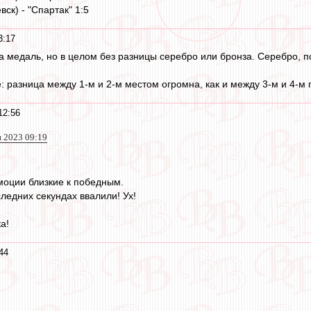
вск) - "Спартак" 1:5
3:17
а медаль, но в целом без разницы серебро или бронза. Серебро, по
: разница между 1-м и 2-м местом огромна, как и между 3-м и 4-м 
12:56
н 2023 09:19
моции близкие к победным.
ледних секундах ввалили! Ух!
а!
44