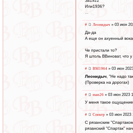
За1922
Или1936?
...
#
Леонидыч
» 03 июн 20
Да-да
А еще он ахуенный вока
Че пристали то?
Я штоль ВВиноват, что 
#
BM1964
» 03 июн 2023
Леонидыч
, "Не надо та
(Проверка на дорогах)
#
man26
» 03 июн 2023 1
У меня такое ощущение,
#
Спектр
» 03 июн 2023 
С рязанским "Спартаком
рязанский "Спартак" на