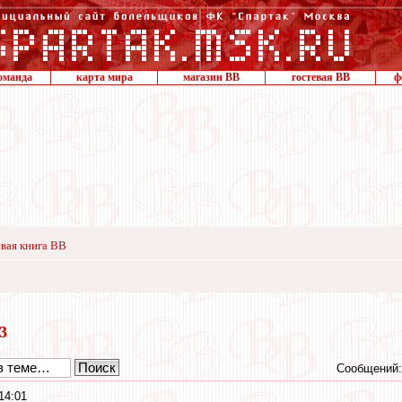
оманда
карта мира
магазин ВВ
гостевая ВВ
ф
вая книга ВВ
23
Сообщений:
14:01