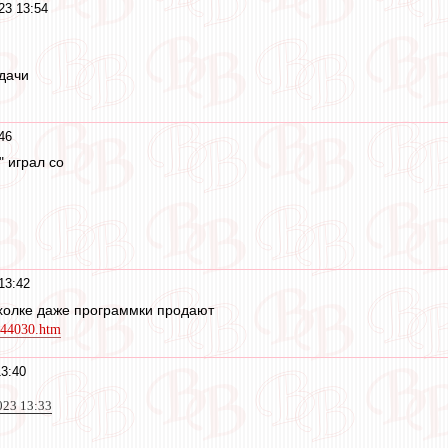
23 13:54
дачи
46
" играл со
13:42
ахолке даже программки продают
7844030.htm
3:40
023 13:33