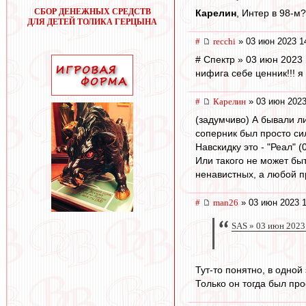
СБОР ДЕНЕЖНЫХ СРЕДСТВ
Карелин
, Интер в 98-м?
ДЛЯ ДЕТЕЙ ТОЛИКА ГЕРЦЫНА
#
recchi
» 03 июн 2023 1
# Спектр » 03 июн 2023 
нифига себе ценник!!! я
#
Карелин
» 03 июн 2023
(задумчиво) А бывали л
соперник был просто си
Навскидку это - "Реал" (
Или такого не может бы
ненавистных, а любой пр
#
man26
» 03 июн 2023 1
SAS » 03 июн 2023
Тут-то понятно, в одной
Только он тогда был про