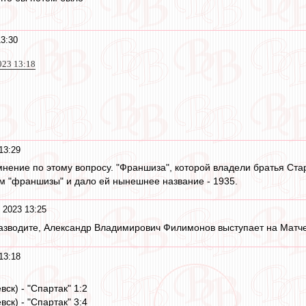
3:30
023 13:18
13:29
 мнение по этому вопросу. "Франшиза", которой владели братья Стар
м "франшизы" и дало ей нынешнее название - 1935.
 2023 13:25
разводите, Александр Владимирович Филимонов выступает на Матч
13:18
вск) - "Спартак" 1:2
вск) - "Спартак" 3:4