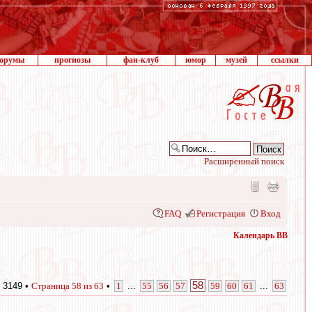
орумы
прогнозы
фан-клуб
юмор
музей
ссылки
Расширенный поиск
FAQ
Регистрация
Вход
Календарь ВВ
58
 3149 •
Страница
58
из
63
•
1
...
55
56
57
59
60
61
...
63