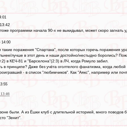
4:01
13:42
 тоже программки начала 90-х не выкидывал, может скоро загнать у
 14:00
и такие поражения "Спартака", после которых горечь поражения ур
льнее/лучше в этот день и наши достойно/нестыдно боролись? Пожа
0:2) в КЕЧ-81 и "Барселона"(2:3) в ЛЧ, когда Ромуло забил.
ть в принципе? Даже без учёта оголтелого фанатизма, когда любой 
оигравший - в список "любимчиков". Как "Аякс", например или поч
3:55
 13:46
 зоне были. А из Ёшки клуб с длительной историей, много поводов 
сто "Зенит".