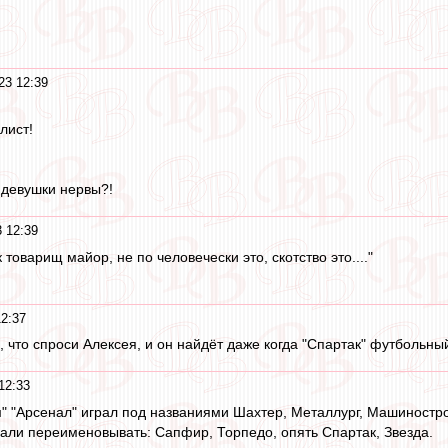
23 12:39
лист!
у девушки нервы?!
 12:39
к товарищ майор, не по человечески это, скотство это...."
2:37
 что спроси Алексея, и он найдёт даже когда "Спартак" футбольный
12:33
" "Арсенал" играл под названиями Шахтер, Металлург, Машиностро
чали переименовывать: Сапфир, Торпедо, опять Спартак, Звезда.