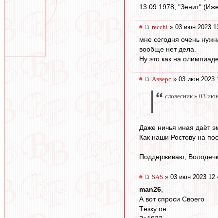
13.09.1978, "Зенит" (Иже
#
recchi
» 03 июн 2023 1
мне сегодня очень нужн
вообще нет дела.
Ну это как на олимпиаде
#
Авверс
» 03 июн 2023 
словесник » 03 ию
Даже ничья иная даёт э
Как наши Ростову на пос
Поддерживаю, Володечк
#
SAS
» 03 июн 2023 12:
man26
,
А вот спроси Своего
Тёзку он