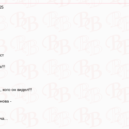
25
ст
!!!
 кого он видел!!!
нова -
а...