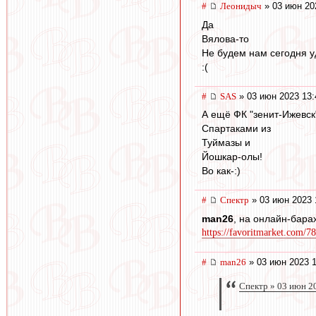
#
Леонидыч
» 03 июн 20
Да
Вялова-то
Не будем нам сегодня у
:(
#
SAS
» 03 июн 2023 13:
А ещё ФК "зенит-Ижевск
Спартаками из
Туймазы и
Йошкар-олы!
Во как-:)
#
Спектр
» 03 июн 2023 
man26
, на онлайн-бар
https://favoritmarket.com/
#
man26
» 03 июн 2023 1
Спектр » 03 июн 2