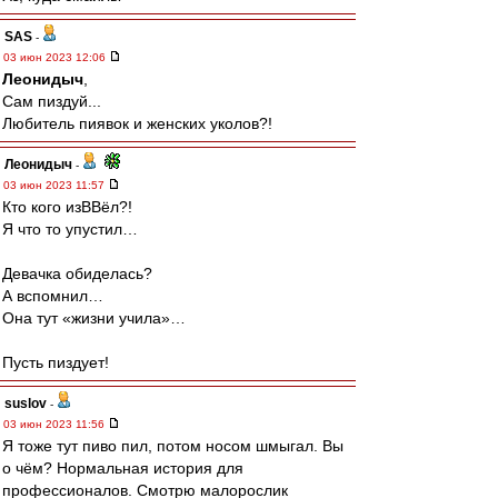
SAS
-
03 июн 2023 12:06
Леонидыч
,
Сам пиздуй...
Любитель пиявок и женских уколов?!
Леонидыч
-
03 июн 2023 11:57
Кто кого изВВёл?!
Я что то упустил…
Девачка обиделась?
А вспомнил…
Она тут «жизни учила»…
Пусть пиздует!
suslov
-
03 июн 2023 11:56
Я тоже тут пиво пил, потом носом шмыгал. Вы
о чём? Нормальная история для
профессионалов. Смотрю малорослик