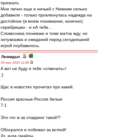
признать.
Мне лично еще и ничьей с Нижним сильно
добавили - только проклюнулась надежда на
достойное (в моем понимании, конечно)
серебришко - и нА тебе...
Словесника понимаю и тоже матча жду, но
энтузиазма и ожиданий перед сегодняшней
игрой поубавилось.
Леонидыч
-
03 июн 2023 12:08
А вот не буду я тебе «отвечать»!
;)
Щас в новостях прочитал про какей:
Россия красные-Россия белые
7:1
Это что ж за спарринг такой?!
Обосрался и побежал за воткой!
Хз, куда смайлы