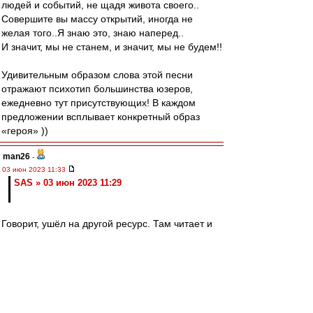
людей и событий, не щадя живота своего..
Совершите вы массу открытий, иногда не
желая того..Я знаю это, знаю наперед..
И значит, мы не станем, и значит, мы не будем!!
Удивительным образом слова этой песни
отражают психотип большинства юзеров,
ежедневно тут присутствующих! В каждом
предложении всплывает конкретный образ
«героя» ))
man26
-
03 июн 2023 11:33
SAS » 03 июн 2023 11:29
Говорит, ушёл на другой ресурс. Там читает и
изредка пишет.
SAS
-
03 июн 2023 11:29
man26
,
Алексей!