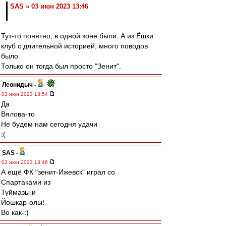
SAS » 03 июн 2023 13:46
Тут-то понятно, в одной зоне были. А из Ёшки
клуб с длительной историей, много поводов
было.
Только он тогда был просто "Зенит".
Леонидыч
-
03 июн 2023 13:54
Да
Вялова-то
Не будем нам сегодня удачи
:(
SAS
-
03 июн 2023 13:46
А ещё ФК "зенит-Ижевск" играл со
Спартаками из
Туймазы и
Йошкар-олы!
Во как-:)