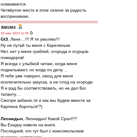
осваивается.
Четвёртое место в этом сезоне за радость
воспринимаю.
BM1964
-
03 июн 2023 11:55
Gt3
, Леня....!!! Я тя умоляю!!!
Ну не путай ты меня с Карелиным.
Нет, нет у меня граблей, огорода и огурцов-
помидоров!
Я всегда с улыбкой читаю, когда меня
подкалывают, но когда по делу....
Я тебе уже говорил, овощ для меня
исключительно закуска, а не плод на огороде.
Я и рад бы соответствовать, но не дал Бог
таланту....
Смотри забаню,тя и как мы будем вместе за
Карпина бороться!?)
Леонидыч
, Леонидыч! Какой Срач!!!?
Вы Ехидну извели на книге.
Последний, кто тут был с комсомольским