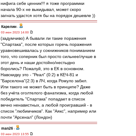
нифига себе ценник!!! я тоже программки
начала 90-х не выкидывал, может скоро
загнать удастся хотя бы на порядок дешевле ))
Карелин
-
03 июн 2023 14:00
(задумчиво) А бывали ли такие поражения
"Спартака", после которых горечь поражения
уравновешивалась у сокнижников пониманием
того, что соперник был просто сильнее/лучше в
этот день и наши достойно/нестыдно
боролись? Пожалуй, это в ЕК в основном.
Навскидку это - "Реал" (0:2) в КЕЧ-81 и
"Барселона"(2:3) в ЛЧ, когда Ромуло забил.
Или такого не может быть в принципе? Даже
без учёта оголтелого фанатизма, когда любой
победитель "Спартака" попадает в список
вечно ненавистных, а любой проигравший - в
список "любимчиков". Как "Аякс", например или
почти "Арсенал" (Лондон)
man26
-
03 июн 2023 13:55