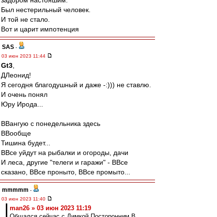
задором настояшим.
Был нестерильный человек.
И той не стало.
Вот и царит импотенция
SAS
-
03 июн 2023 11:44
Gt3
,
ДЛеонид!
Я сегодня благодушный и даже -:))) не ставлю.
И очень понял
Юру Ирода...
ВВангую с понедельника здесь
ВВообще
Тишина будет...
ВВсе уйдут на рыбалки и огороды, дачи
И леса, другие "телеги и гаражи" - ВВсе
сказано, ВВсе проныто, ВВсе промыто...
mmmmm
-
03 июн 2023 11:40
man26 » 03 июн 2023 11:19
Общался сейчас с Димкой Посторонним В.