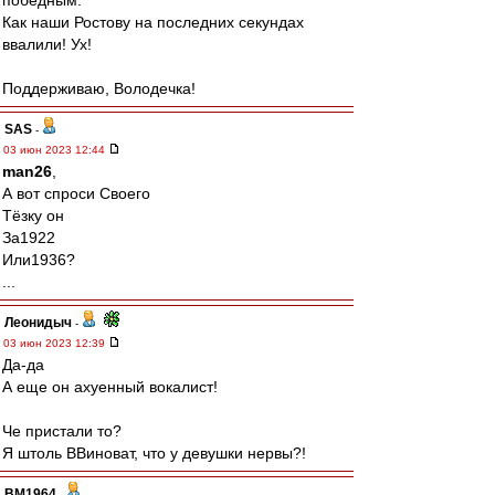
победным.
Как наши Ростову на последних секундах
ввалили! Ух!
Поддерживаю, Володечка!
SAS
-
03 июн 2023 12:44
man26
,
А вот спроси Своего
Тёзку он
За1922
Или1936?
...
Леонидыч
-
03 июн 2023 12:39
Да-да
А еще он ахуенный вокалист!
Че пристали то?
Я штоль ВВиноват, что у девушки нервы?!
BM1964
-