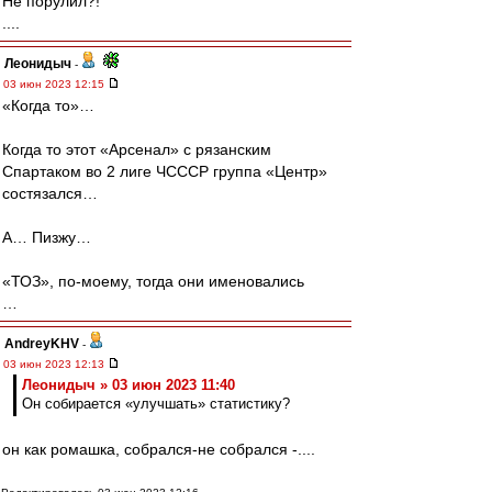
Не порулил?!
....
Леонидыч
-
03 июн 2023 12:15
«Когда то»…
Когда то этот «Арсенал» с рязанским
Спартаком во 2 лиге ЧСССР группа «Центр»
состязался…
А… Пизжу…
«ТОЗ», по-моему, тогда они именовались
…
AndreyKHV
-
03 июн 2023 12:13
Леонидыч » 03 июн 2023 11:40
Он собирается «улучшать» статистику?
он как ромашка, собрался-не собрался -....