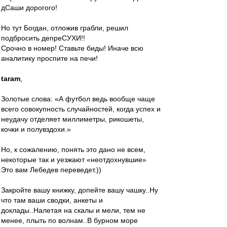
дСаши дорогого!
Но тут Богдан, отложив грабли, решил
подбросить депреСУХИ!!
Срочно в номер! Ставьте биды! Иначе всю
аналитику проспите на печи!
taram
,
Золотые слова: «А футбол ведь вообще чаще
всего совокупность случайностей, когда успех и
неудачу отделяет миллиметры, рикошеты,
кочки и полувздохи.»
Но, к сожалению, понять это дано не всем,
некоторые так и уезжают «неотдохнувшие»
Это вам Лебедев переведет.))
Закройте вашу книжку, допейте вашу чашку..Ну
что там ваши сводки, анкеты и
доклады..Налетая на скалы и мели, тем не
менее, плыть по волнам..В бурном море