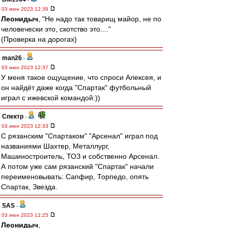
03 июн 2023 12:39
Леонидыч
, "Не надо так товарищ майор, не по
человечески это, скотство это...."
(Проверка на дорогах)
man26
-
03 июн 2023 12:37
У меня такое ощущение, что спроси Алексея, и
он найдёт даже когда "Спартак" футбольный
играл с ижевской командой:))
Спектр
-
03 июн 2023 12:33
С рязанским "Спартаком" "Арсенал" играл под
названиями Шахтер, Металлург,
Машиностроитель, ТОЗ и собственно Арсенал.
А потом уже сам рязанский "Спартак" начали
переименовывать: Сапфир, Торпедо, опять
Спартак, Звезда.
SAS
-
03 июн 2023 12:25
Леонидыч
,