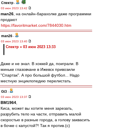
Спектр
-
03 июн 2023 13:42
man26
, на онлайн-барахолке даже программки
продают
https://favoritmarket.com/7844030.htm
man26
-
03 июн 2023 13:40
Спектр » 03 июн 2023 13:33
Даже и не знал. В хоккей да, поиграли. В
миньке глазовчане в Ижевск привозили
"Спартак". А про большой футбол... Надо
местную энциклопедию перелистать.
Gt3
-
03 июн 2023 13:37
BM1964
,
Киса, может вы хотите меня зарезать,
разрубить тело на части, отправить малой
скоростью в разные города, а голову заквасить
в бочке с капустой?! Так я против.(с)