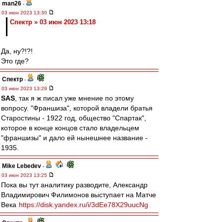
man26
-
03 июн 2023 13:30
Спектр » 03 июн 2023 13:18
Да, ну?!?!
Это где?
Спектр
-
03 июн 2023 13:29
SAS
, так я ж писал уже мнение по этому
вопросу. "Франшиза", которой владели братья
Старостины - 1922 год, общество "Спартак",
которое в конце концов стало владельцем
"франшизы" и дало ей нынешнее название -
1935.
Mike Lebedev
-
03 июн 2023 13:25
Пока вы тут аналитику разводите, Александр
Владимирович Филимонов выступает на Матче
Века
https://disk.yandex.ru/i/3dEe78X29uucNg