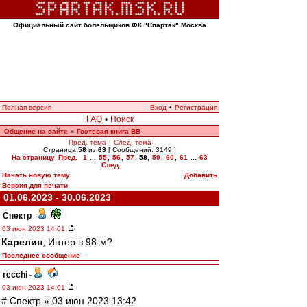
Официальный сайт болельщиков ФК "Спартак" Москва
Полная версия
Вход
•
Регистрация
FAQ
•
Поиск
Общение на сайте
Гостевая книга ВВ
»
Пред. тема
|
След. тема
Страница
58
из
63
[ Сообщений: 3149 ]
На страницу
Пред.
1
...
55
,
56
,
57
,
58
,
59
,
60
,
61
...
63
След.
Начать новую тему
Добавить
Версия для печати
01.06.2023 - 30.06.2023
Спектр
-
03 июн 2023 14:01
Карелин
, Интер в 98-м?
Последнее сообщение
recchi
-
03 июн 2023 14:01
# Спектр » 03 июн 2023 13:42