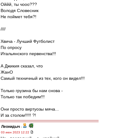
Оййй, ты чооо???
Володя Словесник
Не поймет тебя?!
////
Хвича - Лучший Футболист
По опросу
Итальянского первенства!!!
А Джикия сказал, что
ЖанО
Самый техничный из тех, кого он видел!!!
Только грузина бы нам снова -
Только так победим!!!
Они просто виртуозы мяча...
И за столом!!!!! ?!
Леонидыч
-
03 июн 2023 12:22