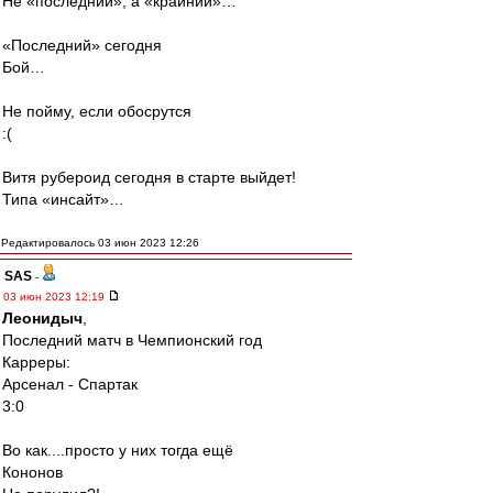
Не «последний», а «крайний»…
«Последний» сегодня
Бой…
Не пойму, если обосрутся
:(
Витя рубероид сегодня в старте выйдет!
Типа «инсайт»…
Редактировалось 03 июн 2023 12:26
SAS
-
03 июн 2023 12:19
Леонидыч
,
Последний матч в Чемпионский год
Карреры:
Арсенал - Спартак
3:0
Во как....просто у них тогда ещё
Кононов