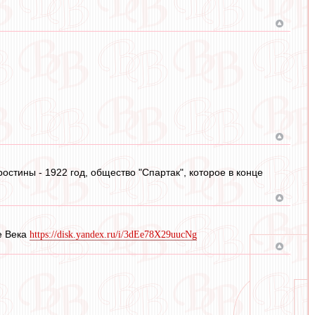
остины - 1922 год, общество "Спартак", которое в конце
е Века
https://disk.yandex.ru/i/3dEe78X29uucNg