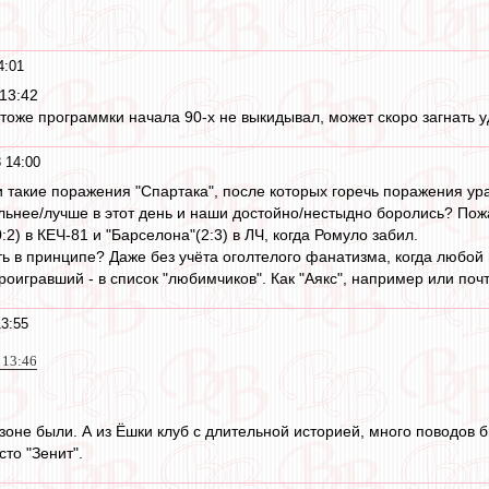
4:01
13:42
 тоже программки начала 90-х не выкидывал, может скоро загнать у
 14:00
и такие поражения "Спартака", после которых горечь поражения ур
льнее/лучше в этот день и наши достойно/нестыдно боролись? Пожа
0:2) в КЕЧ-81 и "Барселона"(2:3) в ЛЧ, когда Ромуло забил.
ть в принципе? Даже без учёта оголтелого фанатизма, когда любой 
оигравший - в список "любимчиков". Как "Аякс", например или поч
3:55
 13:46
 зоне были. А из Ёшки клуб с длительной историей, много поводов 
сто "Зенит".