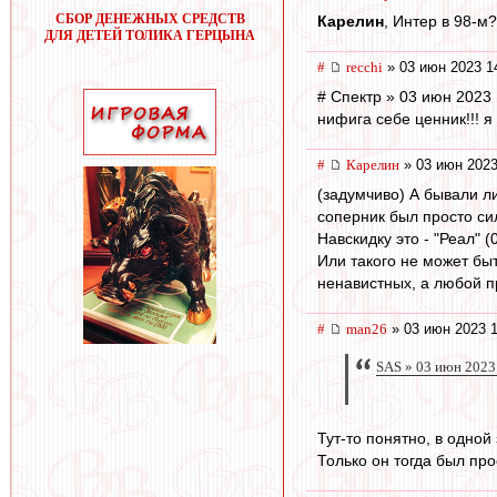
СБОР ДЕНЕЖНЫХ СРЕДСТВ
Карелин
, Интер в 98-м?
ДЛЯ ДЕТЕЙ ТОЛИКА ГЕРЦЫНА
#
recchi
» 03 июн 2023 1
# Спектр » 03 июн 2023 
нифига себе ценник!!! я
#
Карелин
» 03 июн 2023
(задумчиво) А бывали л
соперник был просто си
Навскидку это - "Реал" (
Или такого не может бы
ненавистных, а любой пр
#
man26
» 03 июн 2023 1
SAS » 03 июн 2023
Тут-то понятно, в одной
Только он тогда был про