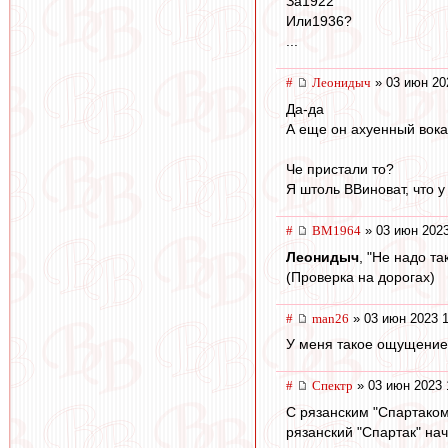
За1922
Или1936?
...
#
Леонидыч
» 03 июн 20
Да-да
А еще он ахуенный вока
Че пристали то?
Я штоль ВВиноват, что 
#
BM1964
» 03 июн 2023
Леонидыч
, "Не надо та
(Проверка на дорогах)
#
man26
» 03 июн 2023 1
У меня такое ощущение,
#
Спектр
» 03 июн 2023 
С рязанским "Спартаком
рязанский "Спартак" на