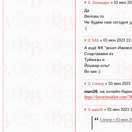
#
Леонидыч
» 03 июн 20
Да
Вялова-то
Не будем нам сегодня у
:(
#
SAS
» 03 июн 2023 13:
А ещё ФК "зенит-Ижевск
Спартаками из
Туймазы и
Йошкар-олы!
Во как-:)
#
Спектр
» 03 июн 2023 
man26
, на онлайн-бар
https://favoritmarket.com/
#
man26
» 03 июн 2023 1
Спектр » 03 июн 2