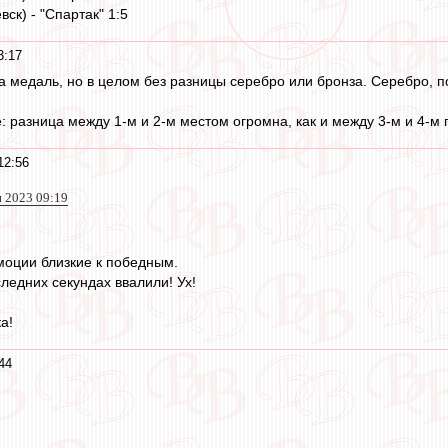
вск) - "Спартак" 1:5
3:17
а медаль, но в целом без разницы серебро или бронза. Серебро, по
: разница между 1-м и 2-м местом огромна, как и между 3-м и 4-м 
12:56
н 2023 09:19
моции близкие к победным.
ледних секундах ввалили! Ух!
а!
44