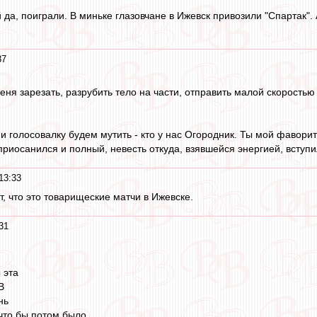
й да, поиграли. В миньке глазовчане в Ижевск привозили "Спартак
37
еня зарезать, разрубить тело на части, отправить малой скоростью в
 голосовалку будем мутить - кто у нас Огородник. Ты мой фаворит!
приосанился и полный, невесть откуда, взявшейся энергией, вступи
13:33
т, что это товарищеские матчи в Ижевске.
31
 эта
В
нь
что бы потом было