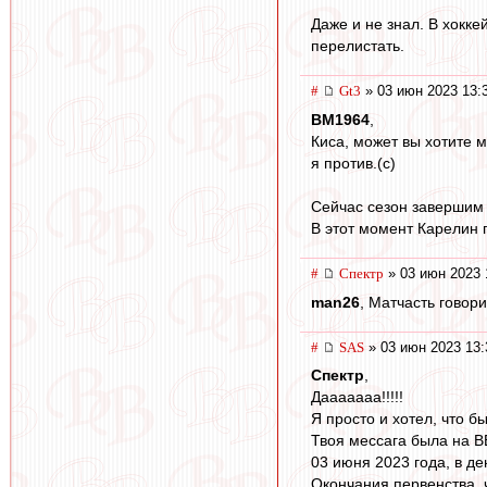
Даже и не знал. В хокке
перелистать.
#
Gt3
» 03 июн 2023 13:
BM1964
,
Киса, может вы хотите м
я против.(с)
Сейчас сезон завершим и
В этот момент Карелин 
#
Спектр
» 03 июн 2023 
man26
, Матчасть говори
#
SAS
» 03 июн 2023 13:
Спектр
,
Дааааааа!!!!!
Я просто и хотел, что бы
Твоя мессага была на В
03 июня 2023 года, в де
Окончания первенства, 