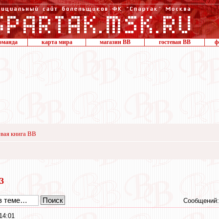
оманда
карта мира
магазин ВВ
гостевая ВВ
ф
вая книга ВВ
23
Сообщений:
14:01