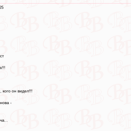
25
ст
!!!
 кого он видел!!!
нова -
а...