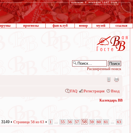
орумы
прогнозы
фан-клуб
юмор
музей
ссылки
Расширенный поиск
FAQ
Регистрация
Вход
Календарь ВВ
58
 3149 •
Страница
58
из
63
•
1
...
55
56
57
59
60
61
...
63