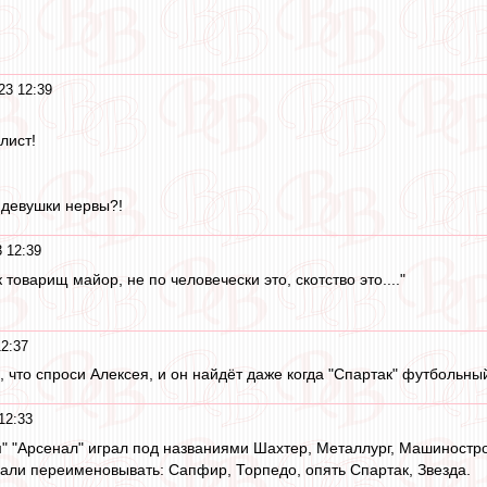
23 12:39
лист!
у девушки нервы?!
 12:39
к товарищ майор, не по человечески это, скотство это...."
2:37
 что спроси Алексея, и он найдёт даже когда "Спартак" футбольный
12:33
" "Арсенал" играл под названиями Шахтер, Металлург, Машиностро
чали переименовывать: Сапфир, Торпедо, опять Спартак, Звезда.