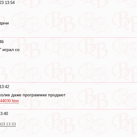
23 13:54
дачи
46
" играл со
13:42
ахолке даже программки продают
7844030.htm
3:40
023 13:33