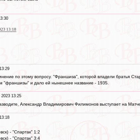
3:30
023 13:18
13:29
 мнение по этому вопросу. "Франшиза", которой владели братья Стар
м "франшизы" и дало ей нынешнее название - 1935.
 2023 13:25
разводите, Александр Владимирович Филимонов выступает на Матч
13:18
вск) - "Спартак" 1:2
вск) - "Спартак" 3:4