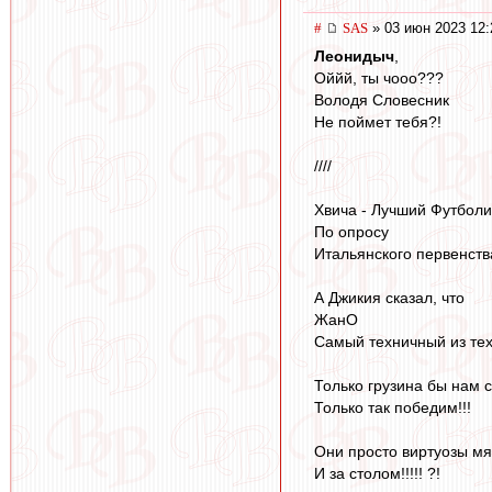
#
SAS
» 03 июн 2023 12:
Леонидыч
,
Оййй, ты чооо???
Володя Словесник
Не поймет тебя?!
////
Хвича - Лучший Футболи
По опросу
Итальянского первенства
А Джикия сказал, что
ЖанО
Самый техничный из тех,
Только грузина бы нам с
Только так победим!!!
Они просто виртуозы мяч
И за столом!!!!! ?!