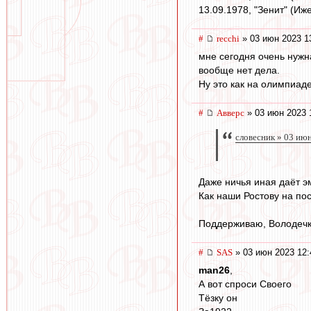
13.09.1978, "Зенит" (Иже
#
recchi
» 03 июн 2023 1
мне сегодня очень нужн
вообще нет дела.
Ну это как на олимпиаде
#
Авверс
» 03 июн 2023 
словесник » 03 ию
Даже ничья иная даёт э
Как наши Ростову на пос
Поддерживаю, Володечк
#
SAS
» 03 июн 2023 12:
man26
,
А вот спроси Своего
Тёзку он