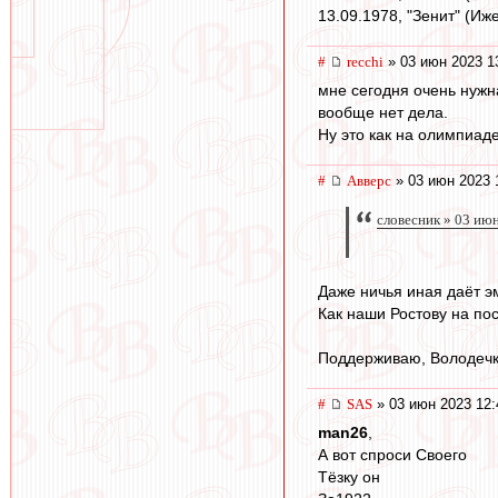
13.09.1978, "Зенит" (Иже
#
recchi
» 03 июн 2023 1
мне сегодня очень нужн
вообще нет дела.
Ну это как на олимпиаде
#
Авверс
» 03 июн 2023 
словесник » 03 ию
Даже ничья иная даёт э
Как наши Ростову на пос
Поддерживаю, Володечк
#
SAS
» 03 июн 2023 12:
man26
,
А вот спроси Своего
Тёзку он