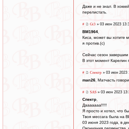
Даже и не знал. В хокке
перелистать.
#
Gt3
» 03 июн 2023 13:
BM1964
,
Киса, может вы хотите м
я против.(с)
Сейчас сезон завершим и
В этот момент Карелин 
#
Спектр
» 03 июн 2023 
man26
, Матчасть говори
#
SAS
» 03 июн 2023 13:
Спектр
,
Дааааааа!!!!!
Я просто и хотел, что бы
Твоя мессага была на В
03 июня 2023 года, в де
Окончания первенства, 