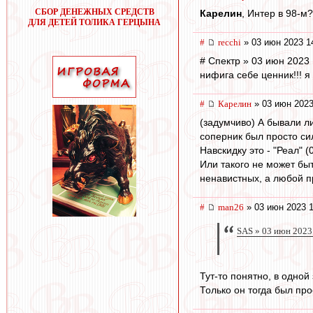
СБОР ДЕНЕЖНЫХ СРЕДСТВ
Карелин
, Интер в 98-м?
ДЛЯ ДЕТЕЙ ТОЛИКА ГЕРЦЫНА
#
recchi
» 03 июн 2023 1
# Спектр » 03 июн 2023 
нифига себе ценник!!! я
#
Карелин
» 03 июн 2023
(задумчиво) А бывали л
соперник был просто си
Навскидку это - "Реал" (
Или такого не может бы
ненавистных, а любой пр
#
man26
» 03 июн 2023 1
SAS » 03 июн 2023
Тут-то понятно, в одной
Только он тогда был про