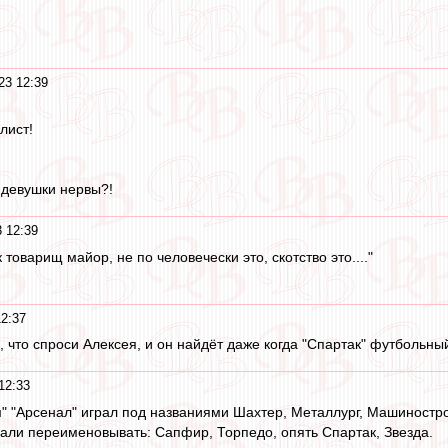
23 12:39
лист!
у девушки нервы?!
 12:39
к товарищ майор, не по человечески это, скотство это...."
2:37
 что спроси Алексея, и он найдёт даже когда "Спартак" футбольный
12:33
" "Арсенал" играл под названиями Шахтер, Металлург, Машиностро
чали переименовывать: Сапфир, Торпедо, опять Спартак, Звезда.