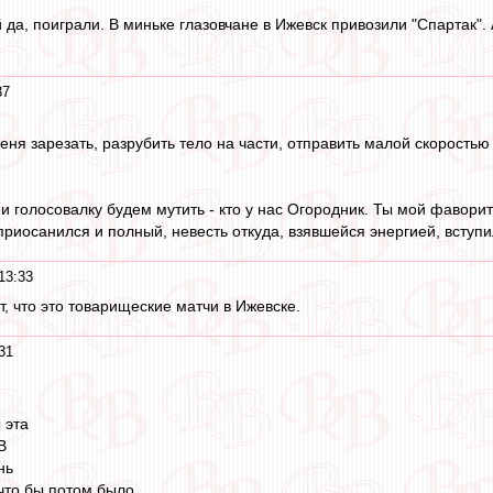
й да, поиграли. В миньке глазовчане в Ижевск привозили "Спартак
37
еня зарезать, разрубить тело на части, отправить малой скоростью в
 голосовалку будем мутить - кто у нас Огородник. Ты мой фаворит!
приосанился и полный, невесть откуда, взявшейся энергией, вступи
13:33
т, что это товарищеские матчи в Ижевске.
31
 эта
В
нь
что бы потом было