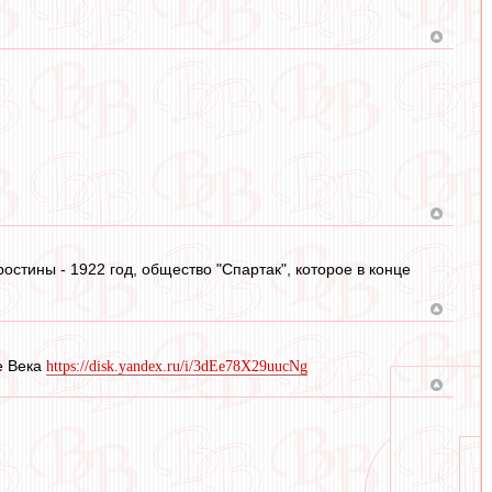
остины - 1922 год, общество "Спартак", которое в конце
е Века
https://disk.yandex.ru/i/3dEe78X29uucNg