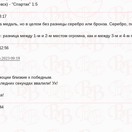
вск) - "Спартак" 1:5
3:17
а медаль, но в целом без разницы серебро или бронза. Серебро, по
: разница между 1-м и 2-м местом огромна, как и между 3-м и 4-м 
12:56
н 2023 09:19
моции близкие к победным.
ледних секундах ввалили! Ух!
а!
44