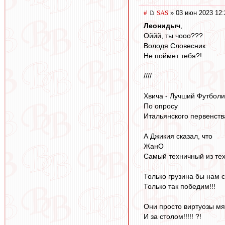
#
SAS
» 03 июн 2023 12:
Леонидыч
,
Оййй, ты чооо???
Володя Словесник
Не поймет тебя?!
////
Хвича - Лучший Футболи
По опросу
Итальянского первенства
А Джикия сказал, что
ЖанО
Самый техничный из тех,
Только грузина бы нам с
Только так победим!!!
Они просто виртуозы мяч
И за столом!!!!! ?!