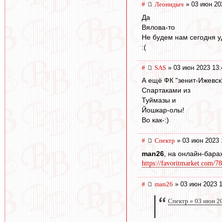
#
Леонидыч
» 03 июн 20
Да
Вялова-то
Не будем нам сегодня у
:(
#
SAS
» 03 июн 2023 13:
А ещё ФК "зенит-Ижевск
Спартаками из
Туймазы и
Йошкар-олы!
Во как-:)
#
Спектр
» 03 июн 2023 
man26
, на онлайн-бар
https://favoritmarket.com/
#
man26
» 03 июн 2023 1
Спектр » 03 июн 2