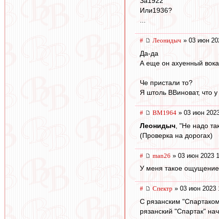
За1922
Или1936?
...
#
Леонидыч
» 03 июн 20
Да-да
А еще он ахуенный вока
Че пристали то?
Я штоль ВВиноват, что 
#
BM1964
» 03 июн 2023
Леонидыч
, "Не надо та
(Проверка на дорогах)
#
man26
» 03 июн 2023 1
У меня такое ощущение,
#
Спектр
» 03 июн 2023 
С рязанским "Спартаком
рязанский "Спартак" на