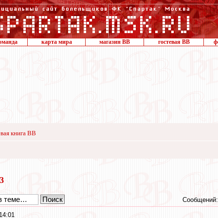
оманда
карта мира
магазин ВВ
гостевая ВВ
ф
вая книга ВВ
23
Сообщений:
14:01