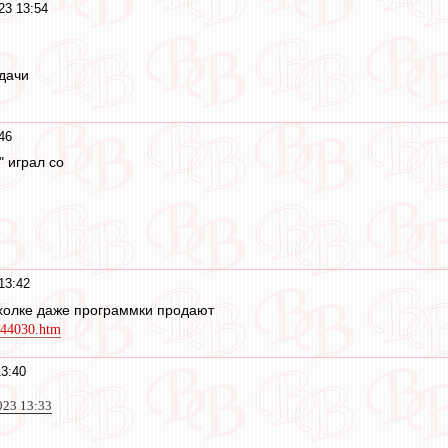
23 13:54
дачи
46
" играл со
13:42
ахолке даже программки продают
7844030.htm
3:40
023 13:33