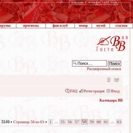
орумы
прогнозы
фан-клуб
юмор
музей
ссылки
Расширенный поиск
FAQ
Регистрация
Вход
Календарь ВВ
58
 3149 •
Страница
58
из
63
•
1
...
55
56
57
59
60
61
...
63