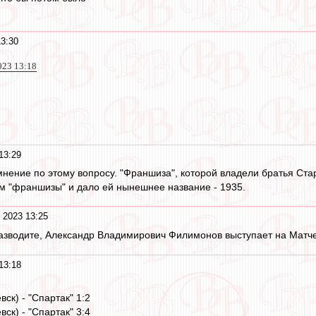
3:30
023 13:18
13:29
 мнение по этому вопросу. "Франшиза", которой владели братья Стар
м "франшизы" и дало ей нынешнее название - 1935.
 2023 13:25
разводите, Александр Владимирович Филимонов выступает на Матч
13:18
вск) - "Спартак" 1:2
вск) - "Спартак" 3:4