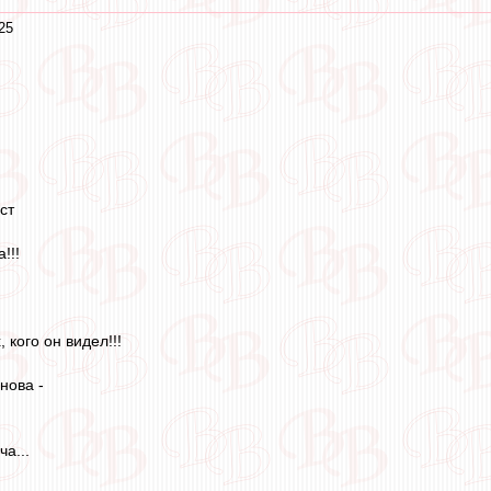
25
ст
!!!
 кого он видел!!!
нова -
а...