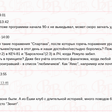
4:01
13:42
 тоже программки начала 90-х не выкидывал, может скоро загнать у
 14:00
и такие поражения "Спартака", после которых горечь поражения ур
льнее/лучше в этот день и наши достойно/нестыдно боролись? Пожа
0:2) в КЕЧ-81 и "Барселона"(2:3) в ЛЧ, когда Ромуло забил.
ть в принципе? Даже без учёта оголтелого фанатизма, когда любой 
оигравший - в список "любимчиков". Как "Аякс", например или поч
3:55
 13:46
 зоне были. А из Ёшки клуб с длительной историей, много поводов 
сто "Зенит".