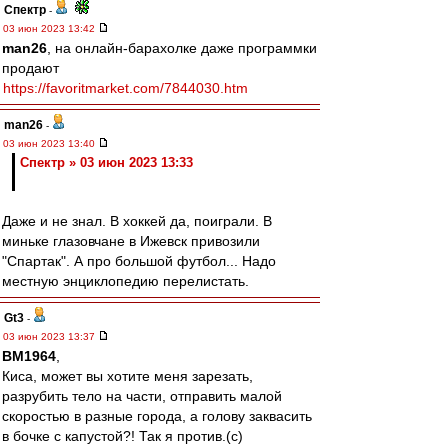
Спектр
-
03 июн 2023 13:42
man26
, на онлайн-барахолке даже программки
продают
https://favoritmarket.com/7844030.htm
man26
-
03 июн 2023 13:40
Спектр » 03 июн 2023 13:33
Даже и не знал. В хоккей да, поиграли. В
миньке глазовчане в Ижевск привозили
"Спартак". А про большой футбол... Надо
местную энциклопедию перелистать.
Gt3
-
03 июн 2023 13:37
BM1964
,
Киса, может вы хотите меня зарезать,
разрубить тело на части, отправить малой
скоростью в разные города, а голову заквасить
в бочке с капустой?! Так я против.(с)