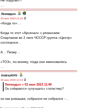
Не порулил?!
....
Леонидыч
-
03 июн 2023 12:15
«Когда то»…
Когда то этот «Арсенал» с рязанским
Спартаком во 2 лиге ЧСССР группа «Центр»
состязался…
А… Пизжу…
«ТОЗ», по-моему, тогда они именовались
…
AndreyKHV
-
03 июн 2023 12:13
Леонидыч » 03 июн 2023 11:40
Он собирается «улучшать» статистику?
он как ромашка, собрался-не собрался -....