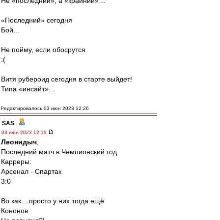
Не «последний», а «крайний»…
«Последний» сегодня
Бой…
Не пойму, если обосрутся
:(
Витя рубероид сегодня в старте выйдет!
Типа «инсайт»…
Редактировалось 03 июн 2023 12:26
SAS
-
03 июн 2023 12:19
Леонидыч
,
Последний матч в Чемпионский год
Карреры:
Арсенал - Спартак
3:0
Во как....просто у них тогда ещё
Кононов