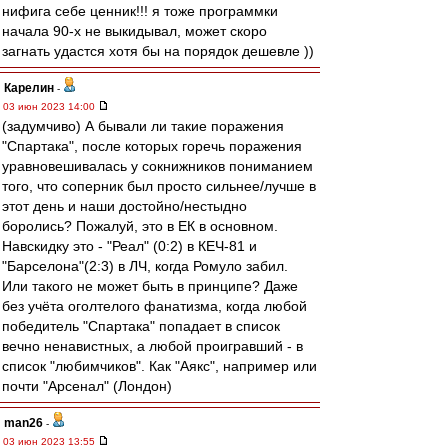
нифига себе ценник!!! я тоже программки
начала 90-х не выкидывал, может скоро
загнать удастся хотя бы на порядок дешевле ))
Карелин
-
03 июн 2023 14:00
(задумчиво) А бывали ли такие поражения
"Спартака", после которых горечь поражения
уравновешивалась у сокнижников пониманием
того, что соперник был просто сильнее/лучше в
этот день и наши достойно/нестыдно
боролись? Пожалуй, это в ЕК в основном.
Навскидку это - "Реал" (0:2) в КЕЧ-81 и
"Барселона"(2:3) в ЛЧ, когда Ромуло забил.
Или такого не может быть в принципе? Даже
без учёта оголтелого фанатизма, когда любой
победитель "Спартака" попадает в список
вечно ненавистных, а любой проигравший - в
список "любимчиков". Как "Аякс", например или
почти "Арсенал" (Лондон)
man26
-
03 июн 2023 13:55