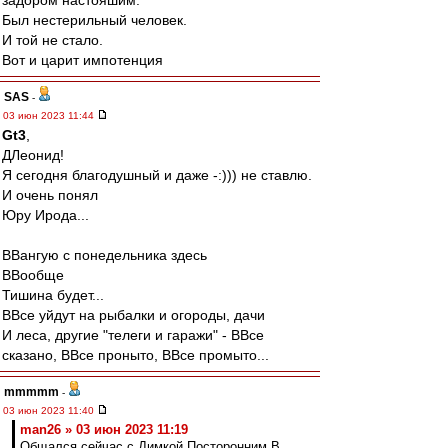
задором настояшим.
Был нестерильный человек.
И той не стало.
Вот и царит импотенция
SAS
-
03 июн 2023 11:44
Gt3
,
ДЛеонид!
Я сегодня благодушный и даже -:))) не ставлю.
И очень понял
Юру Ирода...
ВВангую с понедельника здесь
ВВообще
Тишина будет...
ВВсе уйдут на рыбалки и огороды, дачи
И леса, другие "телеги и гаражи" - ВВсе
сказано, ВВсе проныто, ВВсе промыто...
mmmmm
-
03 июн 2023 11:40
man26 » 03 июн 2023 11:19
Общался сейчас с Димкой Посторонним В.