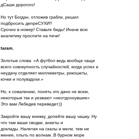
дСаши дорогого!
Но тут Богдан, отложив грабли, решил
подбросить депреСУХИ!!
Срочно в номер! Ставьте биды! Иначе всю
аналитику проспите на печи!
taram
,
Золотые слова: «А футбол ведь вообще чаще
всего совокупность случайностей, когда успех и
неудачу отделяет миллиметры, рикошеты,
кочки и полувздохи.»
Но, к сожалению, понять это дано не всем,
некоторые так и уезжают «неотдохнувшие»
Это вам Лебедев переведет.))
Закройте вашу книжку, допейте вашу чашку..Ну
что там ваши сводки, анкеты и
доклады..Налетая на скалы и мели, тем не
менее, плыть по волнам..В бурном море