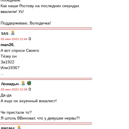
победным.
Как наши Ростову на последних секундах
ввалили! Ух!
Поддерживаю, Володечка!
SAS
-
03 июн 2023 12:44
man26
,
А вот спроси Своего
Тёзку он
За1922
Или1936?
...
Леонидыч
-
03 июн 2023 12:39
Да-да
А еще он ахуенный вокалист!
Че пристали то?
Я штоль ВВиноват, что у девушки нервы?!
BM1964
-