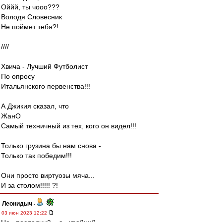
Оййй, ты чооо???
Володя Словесник
Не поймет тебя?!
////
Хвича - Лучший Футболист
По опросу
Итальянского первенства!!!
А Джикия сказал, что
ЖанО
Самый техничный из тех, кого он видел!!!
Только грузина бы нам снова -
Только так победим!!!
Они просто виртуозы мяча...
И за столом!!!!! ?!
Леонидыч
-
03 июн 2023 12:22