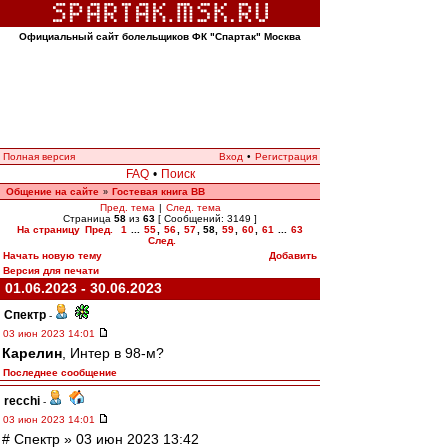
Официальный сайт болельщиков ФК "Спартак" Москва
Полная версия
Вход
•
Регистрация
FAQ
•
Поиск
Общение на сайте
Гостевая книга ВВ
»
Пред. тема
|
След. тема
Страница
58
из
63
[ Сообщений: 3149 ]
На страницу
Пред.
1
...
55
,
56
,
57
,
58
,
59
,
60
,
61
...
63
След.
Начать новую тему
Добавить
Версия для печати
01.06.2023 - 30.06.2023
Спектр
-
03 июн 2023 14:01
Карелин
, Интер в 98-м?
Последнее сообщение
recchi
-
03 июн 2023 14:01
# Спектр » 03 июн 2023 13:42