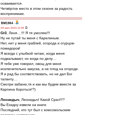
осваивается.
Четвёртое место в этом сезоне за радость
воспринимаю.
BM1964
-
03 июн 2023 11:55
Gt3
, Леня....!!! Я тя умоляю!!!
Ну не путай ты меня с Карелиным.
Нет, нет у меня граблей, огорода и огурцов-
помидоров!
Я всегда с улыбкой читаю, когда меня
подкалывают, но когда по делу....
Я тебе уже говорил, овощ для меня
исключительно закуска, а не плод на огороде.
Я и рад бы соответствовать, но не дал Бог
таланту....
Смотри забаню,тя и как мы будем вместе за
Карпина бороться!?)
Леонидыч
, Леонидыч! Какой Срач!!!?
Вы Ехидну извели на книге.
Последний, кто тут был с комсомольским