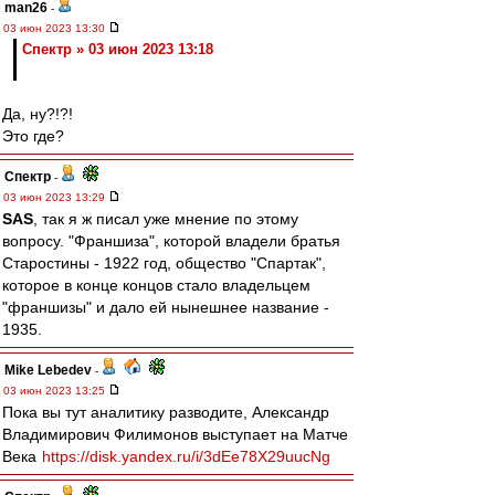
man26
-
03 июн 2023 13:30
Спектр » 03 июн 2023 13:18
Да, ну?!?!
Это где?
Спектр
-
03 июн 2023 13:29
SAS
, так я ж писал уже мнение по этому
вопросу. "Франшиза", которой владели братья
Старостины - 1922 год, общество "Спартак",
которое в конце концов стало владельцем
"франшизы" и дало ей нынешнее название -
1935.
Mike Lebedev
-
03 июн 2023 13:25
Пока вы тут аналитику разводите, Александр
Владимирович Филимонов выступает на Матче
Века
https://disk.yandex.ru/i/3dEe78X29uucNg