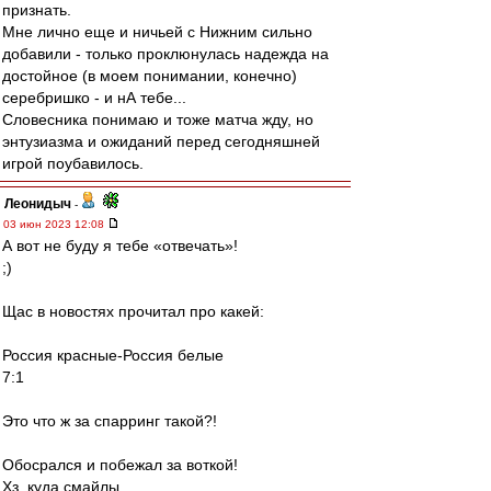
признать.
Мне лично еще и ничьей с Нижним сильно
добавили - только проклюнулась надежда на
достойное (в моем понимании, конечно)
серебришко - и нА тебе...
Словесника понимаю и тоже матча жду, но
энтузиазма и ожиданий перед сегодняшней
игрой поубавилось.
Леонидыч
-
03 июн 2023 12:08
А вот не буду я тебе «отвечать»!
;)
Щас в новостях прочитал про какей:
Россия красные-Россия белые
7:1
Это что ж за спарринг такой?!
Обосрался и побежал за воткой!
Хз, куда смайлы