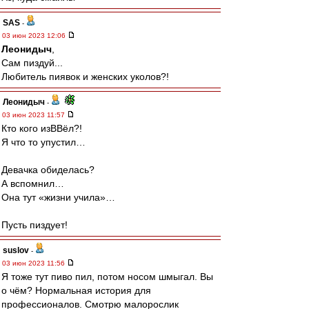
SAS
-
03 июн 2023 12:06
Леонидыч
,
Сам пиздуй...
Любитель пиявок и женских уколов?!
Леонидыч
-
03 июн 2023 11:57
Кто кого изВВёл?!
Я что то упустил…
Девачка обиделась?
А вспомнил…
Она тут «жизни учила»…
Пусть пиздует!
suslov
-
03 июн 2023 11:56
Я тоже тут пиво пил, потом носом шмыгал. Вы
о чём? Нормальная история для
профессионалов. Смотрю малорослик