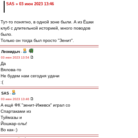
SAS » 03 июн 2023 13:46
Тут-то понятно, в одной зоне были. А из Ёшки
клуб с длительной историей, много поводов
было.
Только он тогда был просто "Зенит".
Леонидыч
-
03 июн 2023 13:54
Да
Вялова-то
Не будем нам сегодня удачи
:(
SAS
-
03 июн 2023 13:46
А ещё ФК "зенит-Ижевск" играл со
Спартаками из
Туймазы и
Йошкар-олы!
Во как-:)