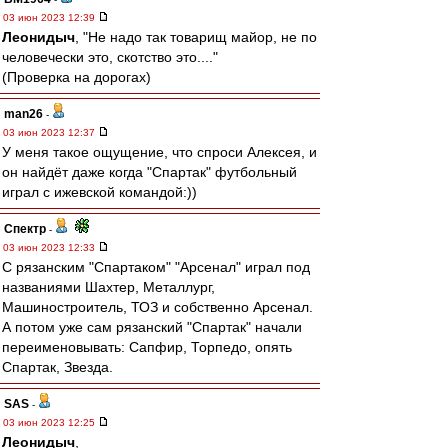
03 июн 2023 12:39
Леонидыч
, "Не надо так товарищ майор, не по
человечески это, скотство это...."
(Проверка на дорогах)
man26
-
03 июн 2023 12:37
У меня такое ощущение, что спроси Алексея, и
он найдёт даже когда "Спартак" футбольный
играл с ижевской командой:))
Спектр
-
03 июн 2023 12:33
С рязанским "Спартаком" "Арсенал" играл под
названиями Шахтер, Металлург,
Машиностроитель, ТОЗ и собственно Арсенал.
А потом уже сам рязанский "Спартак" начали
переименовывать: Сапфир, Торпедо, опять
Спартак, Звезда.
SAS
-
03 июн 2023 12:25
Леонидыч
,