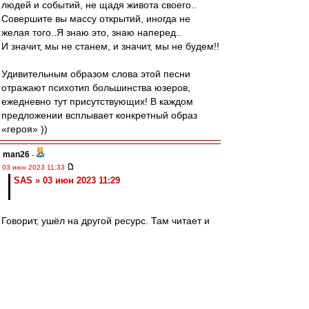
людей и событий, не щадя живота своего..
Совершите вы массу открытий, иногда не
желая того..Я знаю это, знаю наперед..
И значит, мы не станем, и значит, мы не будем!!
Удивительным образом слова этой песни
отражают психотип большинства юзеров,
ежедневно тут присутствующих! В каждом
предложении всплывает конкретный образ
«героя» ))
man26
-
03 июн 2023 11:33
SAS » 03 июн 2023 11:29
Говорит, ушёл на другой ресурс. Там читает и
изредка пишет.
SAS
-
03 июн 2023 11:29
man26
,
Алексей!