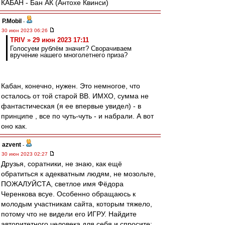
КАБАН - Бан АК (Антохе Квинси)
P.Mobil
-
30 июн 2023 06:26
TRIV » 29 июн 2023 17:11
Голосуем рублём значит? Сворачиваем
вручение нашего многолетнего приза?
Кабан, конечно, нужен. Это немногое, что
осталось от той старой ВВ. ИМХО, сумма не
фантастическая (я ее впервые увидел) - в
принципе , все по чуть-чуть - и набрали. А вот
оно как.
azvent
-
30 июн 2023 02:27
Друзья, соратники, не знаю, как ещё
обратиться к адекватным людям, не мозольте,
ПОЖАЛУЙСТА, светлое имя Фёдора
Черенкова всуе. Особенно обращаюсь к
молодым участникам сайта, которым тяжело,
потому что не видели его ИГРУ. Найдите
авторитетного человека для себя и спросите: