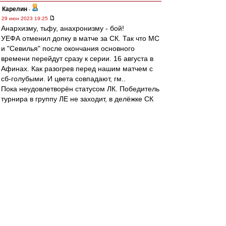
Карелин
-
29 июн 2023 19:25
Анархизму, тьфу, анахронизму - бой!
УЕФА отменил допку в матче за СК. Так что МС
и "Севилья" после окончания основного
времени перейдут сразу к серии. 16 августа в
Афинах. Как разогрев перед нашим матчем с
сб-голубыми. И цвета совпадают, гм..
Пока неудовлетворён статусом ЛК. Победитель
турнира в группу ЛЕ не заходит, в делёжке СК
не участвует. А ведь это, в ближайшие годы,
евросоревнование для "Спартака" и других. 18-
е место в табличке кэфов УЕФА, ничего не
сделаешь
slava1
-
29 июн 2023 19:05
Российский рынок вообще что ли
неинтересный для нас?
митхун
-
29 июн 2023 18:16
BuakawPorPramuk » 29 июн 2023 13:36