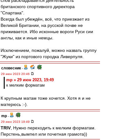
слов раскладывается деятельность
британского спортивного директора
"Спартака".
Всегда был убеждён, всё, что приезжает из
Великой Британии, на русской почве не
приживается. Ибо исконные вороги Руси сии
англы, как и иные немцы.
Исключением, пожалуй, можно назвать группу
"Жуки" из портового городка Ливерпуля.
словесник
-
29 июн 2023 20:46
mp » 29 июн 2023, 19:49
к мелким форматам
К крупным матам тоже хочется. Хотя я и не
матерюсь :-).
mp
-
29 июн 2023 19:49
TRIV
, Нужно переходить к мелким форматам.
Перстень,вымпел или почетная грамота))