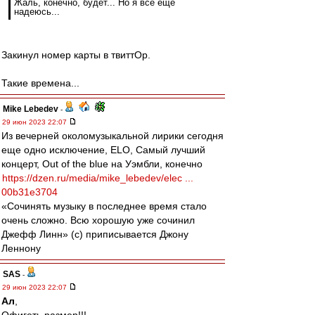
Жаль, конечно, будет... Но я всё ещё
надеюсь...
Закинул номер карты в твиттОр.
Такие времена...
Mike Lebedev
-
29 июн 2023 22:07
Из вечерней околомузыкальной лирики сегодня
еще одно исключение, ELO, Самый лучший
концерт, Out of the blue на Уэмбли, конечно
https://dzen.ru/media/mike_lebedev/elec ...
00b31e3704
«Сочинять музыку в последнее время стало
очень сложно. Всю хорошую уже сочинил
Джефф Линн» (с) приписывается Джону
Леннону
SAS
-
29 июн 2023 22:07
Ал
,