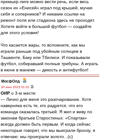
премьер-лиге можно вести речь, если весь
сезон их «Енисей» играл под крышей, мучая
себя и соперников? И никакие ссылки на
ремонт поля или стадиона здесь не проходят.
Хотите войти в большой футбол — создайте
для этого условия!
Что касается жары, то вспомните, как мы
играли раньше под убойным солнцем в
Ташкенте, Баку или Тбилиси. И показывали
футбол, собиравший полные трибуны. А играть
в июне в манеже — дикость и антифутбол!
МосфОлд
-
30 июн 2023 01:01
ОИР
о 3-м месте:
— Лично для меня это разочарование. Хотя
наверняка есть те, кто радуется, что его
команда оказалась третьей. Я жил и живу по
законам братьев Старостиных: «Спартак»
всегда должен быть первым. И когда сейчас
некоторые говорят, что мы выиграли бронзу, я
отвечаю: мы проиграли золото...(с)