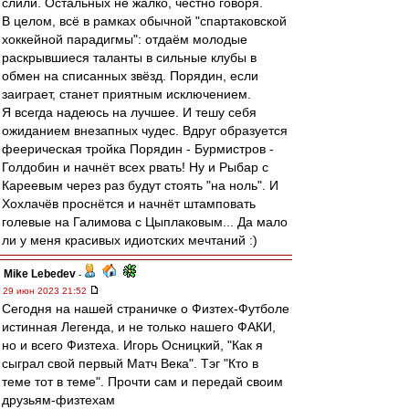
слили. Остальных не жалко, честно говоря.
В целом, всё в рамках обычной "спартаковской
хоккейной парадигмы": отдаём молодые
раскрывшиеся таланты в сильные клубы в
обмен на списанных звёзд. Порядин, если
заиграет, станет приятным исключением.
Я всегда надеюсь на лучшее. И тешу себя
ожиданием внезапных чудес. Вдруг образуется
феерическая тройка Порядин - Бурмистров -
Голдобин и начнёт всех рвать! Ну и Рыбар с
Кареевым через раз будут стоять "на ноль". И
Хохлачёв проснётся и начнёт штамповать
голевые на Галимова с Цыплаковым... Да мало
ли у меня красивых идиотских мечтаний :)
Mike Lebedev
-
29 июн 2023 21:52
Сегодня на нашей страничке о Физтех-Футболе
истинная Легенда, и не только нашего ФАКИ,
но и всего Физтеха. Игорь Осницкий, "Как я
сыграл свой первый Матч Века". Тэг "Кто в
теме тот в теме". Прочти сам и передай своим
друзьям-физтехам