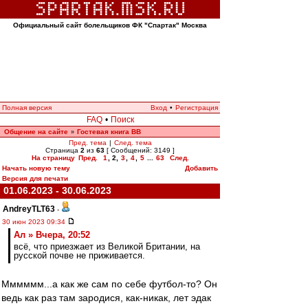
Официальный сайт болельщиков ФК "Спартак" Москва
Полная версия
Вход
•
Регистрация
FAQ
•
Поиск
Общение на сайте
Гостевая книга ВВ
»
Пред. тема
|
След. тема
Страница
2
из
63
[ Сообщений: 3149 ]
На страницу
Пред.
1
,
2
,
3
,
4
,
5
...
63
След.
Начать новую тему
Добавить
Версия для печати
01.06.2023 - 30.06.2023
AndreyTLT63
-
30 июн 2023 09:34
Ал » Вчера, 20:52
всё, что приезжает из Великой Британии, на
русской почве не приживается.
Мммммм...а как же сам по себе футбол-то? Он
ведь как раз там зародися, как-никак, лет эдак