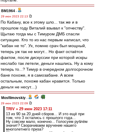
портале.
BM1964
-
29 июн 2023 22:13
По Кабану, все к этому шло... так же и в
прошлом году Виталий взывал к "опчеству".
Щытаю тогда мы с Тимуром ДМБ спасли
ситуацию. Кто то из нас первым написал, что
"кабан не то". Ух, помню срач был мощный,
теперь уж так не могут... Но факт остаётся
фактом, после дискуссии при которой искры
неслабо так летели, деньги нашлись. Ну а кому
теперь то...? Тимур в очередном долгосрочном
бане похоже, я в самозабане. А всем
остальным, похоже кабан нравится. Только
деньги не несут....)
Mosfilmovskiy
-
29 июн 2023 22:09
TRIV » 29 июн 2023 17:11
13 из 90 за 20 дней сборов... И это ещё при
том, что 3 остались с прошлого года...
Ну совсем мало, конечно... Голосуем рублём
значит? Сворачиваем вручение нашего
многолетнего приза?