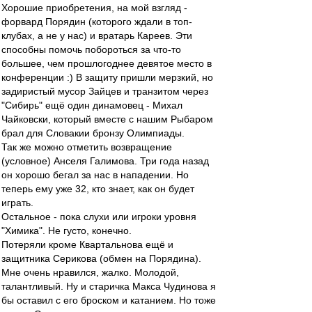
Хорошие приобретения, на мой взгляд -
форвард Порядин (которого ждали в топ-
клубах, а не у нас) и вратарь Кареев. Эти
способны помочь побороться за что-то
большее, чем прошлогоднее девятое место в
конференции :) В защиту пришли мерзкий, но
задиристый мусор Зайцев и транзитом через
"Сибирь" ещё один динамовец - Михал
Чайковски, который вместе с нашим Рыбаром
брал для Словакии бронзу Олимпиады.
Так же можно отметить возвращение
(условное) Анселя Галимова. Три года назад
он хорошо бегал за нас в нападении. Но
теперь ему уже 32, кто знает, как он будет
играть.
Остальное - пока слухи или игроки уровня
"Химика". Не густо, конечно.
Потеряли кроме Квартальнова ещё и
защитника Серикова (обмен на Порядина).
Мне очень нравился, жалко. Молодой,
талантливый. Ну и старичка Макса Чудинова я
бы оставил с его броском и катанием. Но тоже