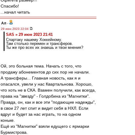
Офигеть размер!!!
Спасибо!
...начал читать
Ал
-
29 июн 2023 22:04
SAS » 29 июн 2023 21:41
Спартаку нашему Хоккейному.
Там столько перемен и трансферов.
Ты же про всех их знаешь и твои мнения?
Ой, это больная тема. Начать с того, что
продажу абонементов до сих пор не начали.
А трансферы... Главная новость, как я и
опасался, увели у нас Квартальнова. Хорошо,
что хоть не в СКА. Взамен получили, как всегда,
права на "звезду" - Голдобина из "Магнитки".
Правда, он, как и все эти "подающие надежды",
в свои 27 лет спит и видит себя в НХЛ. Если
вдруг и будет за нас играть, то на одном
коньке.
Ещё из "Магнитки" взяли едущего с ярмарки
Бурмистрова.