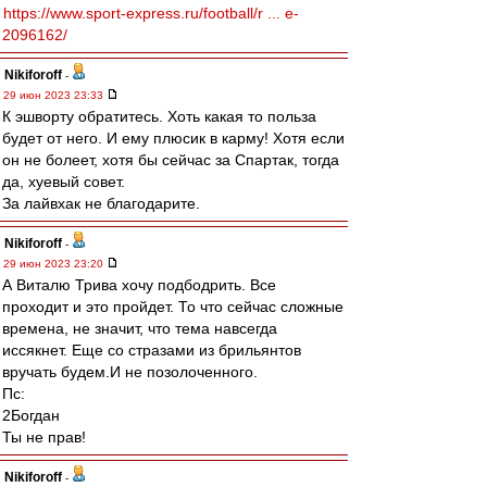
https://www.sport-express.ru/football/r ... e-
2096162/
Nikiforoff
-
29 июн 2023 23:33
К эшворту обратитесь. Хоть какая то польза
будет от него. И ему плюсик в карму! Хотя если
он не болеет, хотя бы сейчас за Спартак, тогда
да, хуевый совет.
За лайвхак не благодарите.
Nikiforoff
-
29 июн 2023 23:20
А Виталю Трива хочу подбодрить. Все
проходит и это пройдет. То что сейчас сложные
времена, не значит, что тема навсегда
иссякнет. Еще со стразами из брильянтов
вручать будем.И не позолоченного.
Пс:
2Богдан
Ты не прав!
Nikiforoff
-