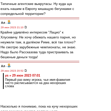
Типичные агентские выкрутасы. Ну куда ща
ехать нашим в Европу кишащую бегунками с
сопредельной территории?
Ал
-
29 июн 2023 21:10
Крайне удивлёно интересом "Лацио" к
Хлусевичу. Не хочу обижать нашего парня, но
неужели там, в далёком Риме, всё так плохо?
Не смотрю зарубежные чемпионаты, не знаю.
Надо было Рассказова туда пристраивать за
бешеные деньги тогда!
Ал
-
29 июн 2023 20:52
ys » 29 июн 2023 07:01
Первый раз вижу игрока, чье имя-фамилия
чисто расписываются на два нехороших
слова
Насколько я понимаю, пока на кучу нехороших