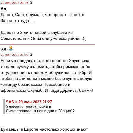
29 июн 2023 21:36
Ал
,
Да нет, Саш, я думаю, что просто....кое кто
Завоет от туда....
Да вот по 2 лиге нашей с клубами из
Севастополя и Ялты они уже выступили...((
Ал
-
29 июн 2023 21:30
Если уж продавать такого ценного Хлусевича,
то надо сумму заломить, чтобы римское небо
от удивления с плеском обрушилось в Тибр. И
чтобы на эти деньги можно было купить целую
команду бразильских Невьебиньо и
африканских Охуямб. И тогда держись, бамжи!
SAS » 29 июн 2023 21:27
Хлусевич, родившийся в
Симферополе, в наши дни в "Лацио"?
Думаешь, в Европе настолько хорошо знают