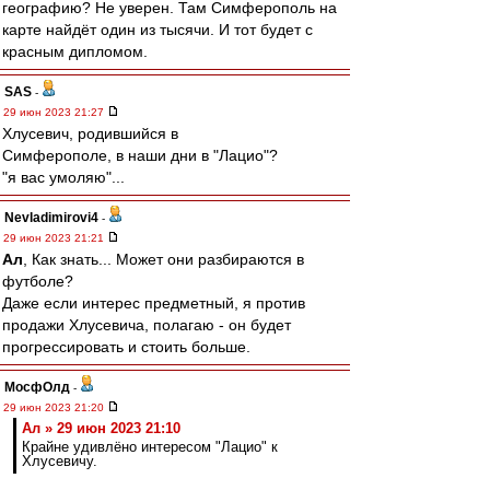
географию? Не уверен. Там Симферополь на
карте найдёт один из тысячи. И тот будет с
красным дипломом.
SAS
-
29 июн 2023 21:27
Хлусевич, родившийся в
Симферополе, в наши дни в "Лацио"?
"я вас умоляю"...
Nevladimirovi4
-
29 июн 2023 21:21
Ал
, Как знать... Может они разбираются в
футболе?
Даже если интерес предметный, я против
продажи Хлусевича, полагаю - он будет
прогрессировать и стоить больше.
МосфОлд
-
29 июн 2023 21:20
Ал » 29 июн 2023 21:10
Крайне удивлёно интересом "Лацио" к
Хлусевичу.