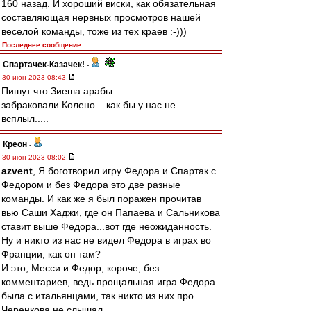
160 назад. И хороший виски, как обязательная
составляющая нервных просмотров нашей
веселой команды, тоже из тех краев :-)))
Последнее сообщение
Спартачек-Казачек!
-
30 июн 2023 08:43
Пишут что Зиеша арабы
забраковали.Колено....как бы у нас не
всплыл.....
Креон
-
30 июн 2023 08:02
azvent
, Я боготворил игру Федора и Спартак с
Федором и без Федора это две разные
команды. И как же я был поражен прочитав
вью Саши Хаджи, где он Папаева и Сальникова
ставит выше Федора...вот где неожиданность.
Ну и никто из нас не видел Федора в играх во
Франции, как он там?
И это, Месси и Федор, короче, без
комментариев, ведь прощальная игра Федора
была с итальянцами, так никто из них про
Черенкова не слышал