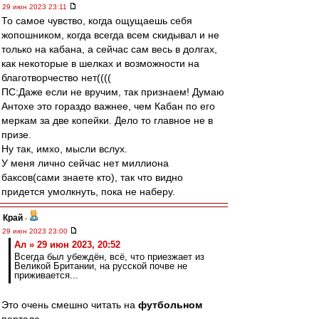
29 июн 2023 23:11
То самое чувство, когда ощущаешь себя
жопошником, когда всегда всем скидывал и не
только на кабана, а сейчас сам весь в долгах,
как некоторые в шелках и возможности на
благотворчество нет((((
ПС:Даже если не вручим, так признаем! Думаю
Антохе это гораздо важнее, чем Кабан по его
меркам за две копейки. Дело то главное не в
призе.
Ну так, имхо, мысли вслух.
У меня лично сейчас нет миллиона
баксов(сами знаете кто), так что видно
придется умолкнуть, пока не наберу.
Край
-
29 июн 2023 23:00
Ал » 29 июн 2023, 20:52
Всегда был убеждён, всё, что приезжает из
Великой Британии, на русской почве не
приживается...
Это очень смешно читать на
футбольном