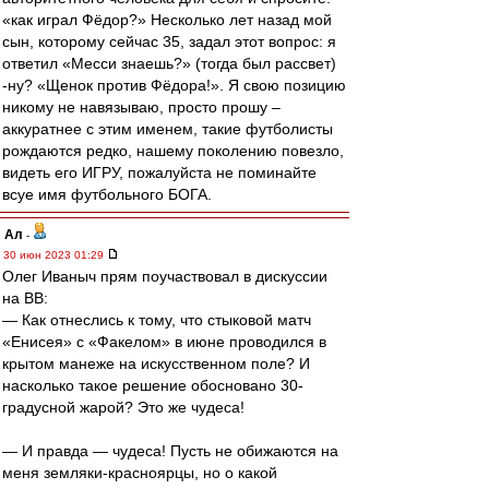
«как играл Фёдор?» Несколько лет назад мой
сын, которому сейчас 35, задал этот вопрос: я
ответил «Месси знаешь?» (тогда был рассвет)
-ну? «Щенок против Фёдора!». Я свою позицию
никому не навязываю, просто прошу –
аккуратнее с этим именем, такие футболисты
рождаются редко, нашему поколению повезло,
видеть его ИГРУ, пожалуйста не поминайте
всуе имя футбольного БОГА.
Ал
-
30 июн 2023 01:29
Олег Иваныч прям поучаствовал в дискуссии
на ВВ:
— Как отнеслись к тому, что стыковой матч
«Енисея» с «Факелом» в июне проводился в
крытом манеже на искусственном поле? И
насколько такое решение обосновано 30-
градусной жарой? Это же чудеса!
— И правда — чудеса! Пусть не обижаются на
меня земляки-красноярцы, но о какой