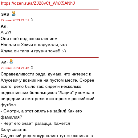
https://dzen.ru/a/ZJ28vCf_WnX5ANhJ
SAS
-
29 июн 2023 21:51
Ал
,
Ага?!
Они ещё под впечатлением
Наполи и Хвичи и подумали, что
Хлуча он типа и грузин тоже!!!:-)
Ал
-
29 июн 2023 21:45
Справедливости ради, думаю, что интерес к
Хлусевичу возник не на пустом месте. Скорее
всего, дело было так: сидели несколько
подвыпивших болельщиков "Лацио" у компа в
пиццерии и смотрели в интернете российский
футбол.
- Смотри, а этот опять не забил! Как его
фамилия?
- Чёрт его знает, рагацци. Кажется
Кхлутсевитш.
Сидевший рядом журналист тут же записал в