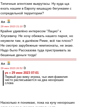
Типичные агентские выкрутасы. Ну куда ща
ехать нашим в Европу кишащую бегунками с
сопредельной территории?
Ал
-
29 июн 2023 21:10
Крайне удивлёно интересом "Лацио" к
Хлусевичу. Не хочу обижать нашего парня, но
неужели там, в далёком Риме, всё так плохо?
Не смотрю зарубежные чемпионаты, не знаю.
Надо было Рассказова туда пристраивать за
бешеные деньги тогда!
Ал
-
29 июн 2023 20:52
ys » 29 июн 2023 07:01
Первый раз вижу игрока, чье имя-фамилия
чисто расписываются на два нехороших
слова
Насколько я понимаю, пока на кучу нехороших