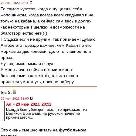
29 июн 2023 23:11
То самое чувство, когда ощущаешь себя
жопошником, когда всегда всем скидывал и не
только на кабана, а сейчас сам весь в долгах,
как некоторые в шелках и возможности на
благотворчество нет((((
ПС:Даже если не вручим, так признаем! Думаю
Антохе это гораздо важнее, чем Кабан по его
меркам за две копейки. Дело то главное не в
призе.
Ну так, имхо, мысли вслух.
У меня лично сейчас нет миллиона
баксов(сами знаете кто), так что видно
придется умолкнуть, пока не наберу.
Край
-
29 июн 2023 23:00
Ал » 29 июн 2023, 20:52
Всегда был убеждён, всё, что приезжает из
Великой Британии, на русской почве не
приживается...
Это очень смешно читать на
футбольном