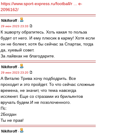
https://www.sport-express.ru/football/r ... e-
2096162/
Nikiforoff
-
29 июн 2023 23:33
К эшворту обратитесь. Хоть какая то польза
будет от него. И ему плюсик в карму! Хотя если
он не болеет, хотя бы сейчас за Спартак, тогда
да, хуевый совет.
За лайвхак не благодарите.
Nikiforoff
-
29 июн 2023 23:20
А Виталю Трива хочу подбодрить. Все
проходит и это пройдет. То что сейчас сложные
времена, не значит, что тема навсегда
иссякнет. Еще со стразами из брильянтов
вручать будем.И не позолоченного.
Пс:
2Богдан
Ты не прав!
Nikiforoff
-