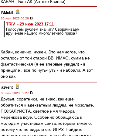
КАБАН - Бан АК (Антохе Квинси)
P.Mobil
-
30 июн 2023 06:26
TRIV » 29 июн 2023 17:11
Голосуем рублём значит? Сворачиваем
вручение нашего многолетнего приза?
Кабан, конечно, нужен. Это немногое, что
осталось от той старой ВВ. ИМХО, сумма не
фантастическая (я ее впервые увидел) - в
принципе , все по чуть-чуть - и набрали. А вот
оно как.
azvent
-
30 июн 2023 02:27
Друзья, соратники, не знаю, как ещё
обратиться к адекватным людям, не мозольте,
ПОЖАЛУЙСТА, светлое имя Фёдора
Черенкова всуе. Особенно обращаюсь к
молодым участникам сайта, которым тяжело,
потому что не видели его ИГРУ. Найдите
авторитетного человека для себя и спросите: