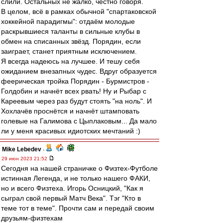
слили. Остальных не жалко, честно говоря.
В целом, всё в рамках обычной "спартаковской
хоккейной парадигмы": отдаём молодые
раскрывшиеся таланты в сильные клубы в
обмен на списанных звёзд. Порядин, если
заиграет, станет приятным исключением.
Я всегда надеюсь на лучшее. И тешу себя
ожиданием внезапных чудес. Вдруг образуется
феерическая тройка Порядин - Бурмистров -
Голдобин и начнёт всех рвать! Ну и Рыбар с
Кареевым через раз будут стоять "на ноль". И
Хохлачёв проснётся и начнёт штамповать
голевые на Галимова с Цыплаковым... Да мало
ли у меня красивых идиотских мечтаний :)
Mike Lebedev
-
29 июн 2023 21:52
Сегодня на нашей страничке о Физтех-Футболе
истинная Легенда, и не только нашего ФАКИ,
но и всего Физтеха. Игорь Осницкий, "Как я
сыграл свой первый Матч Века". Тэг "Кто в
теме тот в теме". Прочти сам и передай своим
друзьям-физтехам