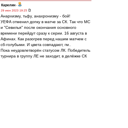
Карелин
-
29 июн 2023 19:25
Анархизму, тьфу, анахронизму - бой!
УЕФА отменил допку в матче за СК. Так что МС
и "Севилья" после окончания основного
времени перейдут сразу к серии. 16 августа в
Афинах. Как разогрев перед нашим матчем с
сб-голубыми. И цвета совпадают, гм..
Пока неудовлетворён статусом ЛК. Победитель
турнира в группу ЛЕ не заходит, в делёжке СК
не участвует. А ведь это, в ближайшие годы,
евросоревнование для "Спартака" и других. 18-
е место в табличке кэфов УЕФА, ничего не
сделаешь
slava1
-
29 июн 2023 19:05
Российский рынок вообще что ли
неинтересный для нас?
митхун
-
29 июн 2023 18:16
BuakawPorPramuk » 29 июн 2023 13:36