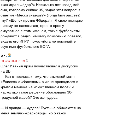
«как играл Фёдор?» Несколько лет назад мой
сын, которому сейчас 35, задал этот вопрос: я
ответил «Месси знаешь?» (тогда был рассвет)
-ну? «Щенок против Фёдора!». Я свою позицию
никому не навязываю, просто прошу –
аккуратнее с этим именем, такие футболисты
рождаются редко, нашему поколению повезло,
видеть его ИГРУ, пожалуйста не поминайте
всуе имя футбольного БОГА.
Ал
-
30 июн 2023 01:29
Олег Иваныч прям поучаствовал в дискуссии
на ВВ:
— Как отнеслись к тому, что стыковой матч
«Енисея» с «Факелом» в июне проводился в
крытом манеже на искусственном поле? И
насколько такое решение обосновано 30-
градусной жарой? Это же чудеса!
— И правда — чудеса! Пусть не обижаются на
меня земляки-красноярцы, но о какой