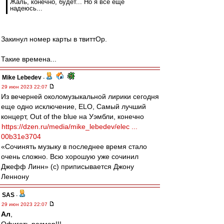
Жаль, конечно, будет... Но я всё ещё
надеюсь...
Закинул номер карты в твиттОр.
Такие времена...
Mike Lebedev
-
29 июн 2023 22:07
Из вечерней околомузыкальной лирики сегодня
еще одно исключение, ELO, Самый лучший
концерт, Out of the blue на Уэмбли, конечно
https://dzen.ru/media/mike_lebedev/elec ...
00b31e3704
«Сочинять музыку в последнее время стало
очень сложно. Всю хорошую уже сочинил
Джефф Линн» (с) приписывается Джону
Леннону
SAS
-
29 июн 2023 22:07
Ал
,