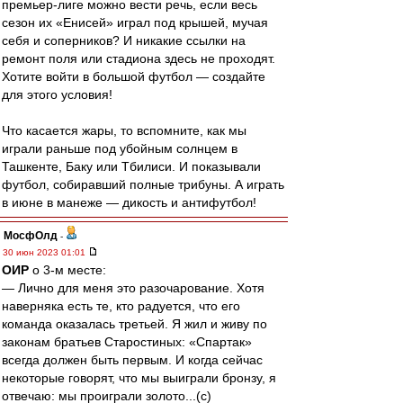
премьер-лиге можно вести речь, если весь
сезон их «Енисей» играл под крышей, мучая
себя и соперников? И никакие ссылки на
ремонт поля или стадиона здесь не проходят.
Хотите войти в большой футбол — создайте
для этого условия!
Что касается жары, то вспомните, как мы
играли раньше под убойным солнцем в
Ташкенте, Баку или Тбилиси. И показывали
футбол, собиравший полные трибуны. А играть
в июне в манеже — дикость и антифутбол!
МосфОлд
-
30 июн 2023 01:01
ОИР
о 3-м месте:
— Лично для меня это разочарование. Хотя
наверняка есть те, кто радуется, что его
команда оказалась третьей. Я жил и живу по
законам братьев Старостиных: «Спартак»
всегда должен быть первым. И когда сейчас
некоторые говорят, что мы выиграли бронзу, я
отвечаю: мы проиграли золото...(с)