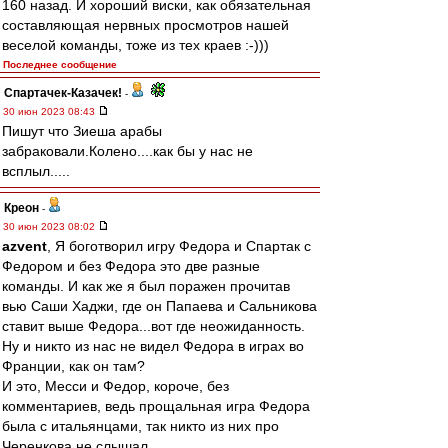
160 назад. И хороший виски, как обязательная
составляющая нервных просмотров нашей
веселой команды, тоже из тех краев :-)))
Последнее сообщение
Спартачек-Казачек!
-
30 июн 2023 08:43
Пишут что Зиеша арабы
забраковали.Колено....как бы у нас не
всплыл.....
Креон
-
30 июн 2023 08:02
azvent
, Я боготворил игру Федора и Спартак с
Федором и без Федора это две разные
команды. И как же я был поражен прочитав
вью Саши Хаджи, где он Папаева и Сальникова
ставит выше Федора...вот где неожиданность.
Ну и никто из нас не видел Федора в играх во
Франции, как он там?
И это, Месси и Федор, короче, без
комментариев, ведь прощальная игра Федора
была с итальянцами, так никто из них про
Черенкова не слышал