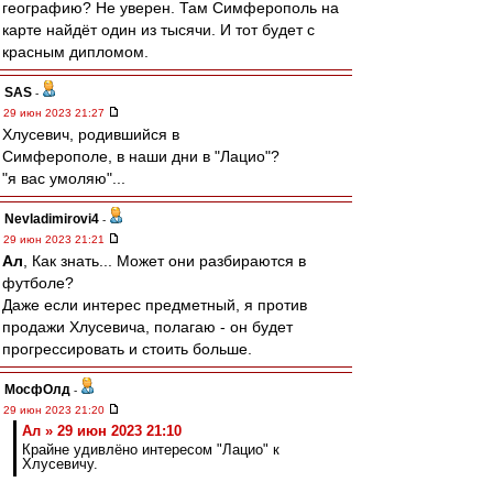
географию? Не уверен. Там Симферополь на
карте найдёт один из тысячи. И тот будет с
красным дипломом.
SAS
-
29 июн 2023 21:27
Хлусевич, родившийся в
Симферополе, в наши дни в "Лацио"?
"я вас умоляю"...
Nevladimirovi4
-
29 июн 2023 21:21
Ал
, Как знать... Может они разбираются в
футболе?
Даже если интерес предметный, я против
продажи Хлусевича, полагаю - он будет
прогрессировать и стоить больше.
МосфОлд
-
29 июн 2023 21:20
Ал » 29 июн 2023 21:10
Крайне удивлёно интересом "Лацио" к
Хлусевичу.