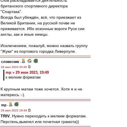
слов раскладывается деятельность
британского спортивного директора
"Спартака".
Всегда был убеждён, всё, что приезжает из
Великой Британии, на русской почве не
приживается. Ибо исконные вороги Руси сии
англы, как и иные немцы.
Исключением, пожалуй, можно назвать группу
"Жуки" из портового городка Ливерпуля.
словесник
-
29 июн 2023 20:46
mp » 29 июн 2023, 19:49
к мелким форматам
К крупным матам тоже хочется. Хотя я и не
матерюсь :-).
mp
-
29 июн 2023 19:49
TRIV
, Нужно переходить к мелким форматам.
Перстень,вымпел или почетная грамота))