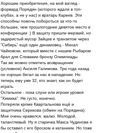
Хорошие приобретения, на мой взгляд -
форвард Порядин (которого ждали в топ-
клубах, а не у нас) и вратарь Кареев. Эти
способны помочь побороться за что-то
большее, чем прошлогоднее девятое место в
конференции :) В защиту пришли мерзкий, но
задиристый мусор Зайцев и транзитом через
"Сибирь" ещё один динамовец - Михал
Чайковски, который вместе с нашим Рыбаром
брал для Словакии бронзу Олимпиады.
Так же можно отметить возвращение
(условное) Анселя Галимова. Три года назад
он хорошо бегал за нас в нападении. Но
теперь ему уже 32, кто знает, как он будет
играть.
Остальное - пока слухи или игроки уровня
"Химика". Не густо, конечно.
Потеряли кроме Квартальнова ещё и
защитника Серикова (обмен на Порядина).
Мне очень нравился, жалко. Молодой,
талантливый. Ну и старичка Макса Чудинова я
бы оставил с его броском и катанием. Но тоже