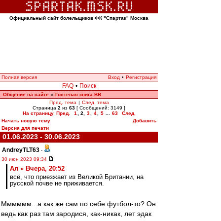
Официальный сайт болельщиков ФК "Спартак" Москва
Полная версия
Вход
•
Регистрация
FAQ
•
Поиск
Общение на сайте
Гостевая книга ВВ
»
Пред. тема
|
След. тема
Страница
2
из
63
[ Сообщений: 3149 ]
На страницу
Пред.
1
,
2
,
3
,
4
,
5
...
63
След.
Начать новую тему
Добавить
Версия для печати
01.06.2023 - 30.06.2023
AndreyTLT63
-
30 июн 2023 09:34
Ал » Вчера, 20:52
всё, что приезжает из Великой Британии, на
русской почве не приживается.
Мммммм...а как же сам по себе футбол-то? Он
ведь как раз там зародися, как-никак, лет эдак