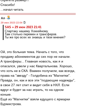
Офигеть размер!!!
Спасибо!
...начал читать
Ал
-
29 июн 2023 22:04
SAS » 29 июн 2023 21:41
Спартаку нашему Хоккейному.
Там столько перемен и трансферов.
Ты же про всех их знаешь и твои мнения?
Ой, это больная тема. Начать с того, что
продажу абонементов до сих пор не начали.
А трансферы... Главная новость, как я и
опасался, увели у нас Квартальнова. Хорошо,
что хоть не в СКА. Взамен получили, как всегда,
права на "звезду" - Голдобина из "Магнитки".
Правда, он, как и все эти "подающие надежды",
в свои 27 лет спит и видит себя в НХЛ. Если
вдруг и будет за нас играть, то на одном
коньке.
Ещё из "Магнитки" взяли едущего с ярмарки
Бурмистрова.