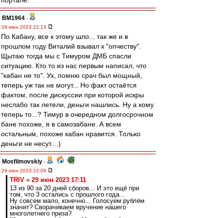
портале.
BM1964
-
29 июн 2023 22:13
По Кабану, все к этому шло... так же и в
прошлом году Виталий взывал к "опчеству".
Щытаю тогда мы с Тимуром ДМБ спасли
ситуацию. Кто то из нас первым написал, что
"кабан не то". Ух, помню срач был мощный,
теперь уж так не могут... Но факт остаётся
фактом, после дискуссии при которой искры
неслабо так летели, деньги нашлись. Ну а кому
теперь то...? Тимур в очередном долгосрочном
бане похоже, я в самозабане. А всем
остальным, похоже кабан нравится. Только
деньги не несут....)
Mosfilmovskiy
-
29 июн 2023 22:09
TRIV » 29 июн 2023 17:11
13 из 90 за 20 дней сборов... И это ещё при
том, что 3 остались с прошлого года...
Ну совсем мало, конечно... Голосуем рублём
значит? Сворачиваем вручение нашего
многолетнего приза?