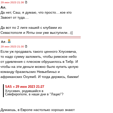
29 июн 2023 21:36
Ал
,
Да нет, Саш, я думаю, что просто....кое кто
Завоет от туда....
Да вот по 2 лиге нашей с клубами из
Севастополя и Ялты они уже выступили...((
Ал
-
29 июн 2023 21:30
Если уж продавать такого ценного Хлусевича,
то надо сумму заломить, чтобы римское небо
от удивления с плеском обрушилось в Тибр. И
чтобы на эти деньги можно было купить целую
команду бразильских Невьебиньо и
африканских Охуямб. И тогда держись, бамжи!
SAS » 29 июн 2023 21:27
Хлусевич, родившийся в
Симферополе, в наши дни в "Лацио"?
Думаешь, в Европе настолько хорошо знают