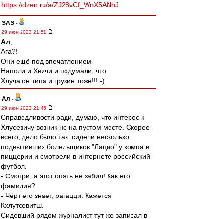
https://dzen.ru/a/ZJ28vCf_WnX5ANhJ
SAS
-
29 июн 2023 21:51
Ал
,
Ага?!
Они ещё под впечатлением
Наполи и Хвичи и подумали, что
Хлуча он типа и грузин тоже!!!:-)
Ал
-
29 июн 2023 21:45
Справедливости ради, думаю, что интерес к
Хлусевичу возник не на пустом месте. Скорее
всего, дело было так: сидели несколько
подвыпивших болельщиков "Лацио" у компа в
пиццерии и смотрели в интернете российский
футбол.
- Смотри, а этот опять не забил! Как его
фамилия?
- Чёрт его знает, рагацци. Кажется
Кхлутсевитш.
Сидевший рядом журналист тут же записал в