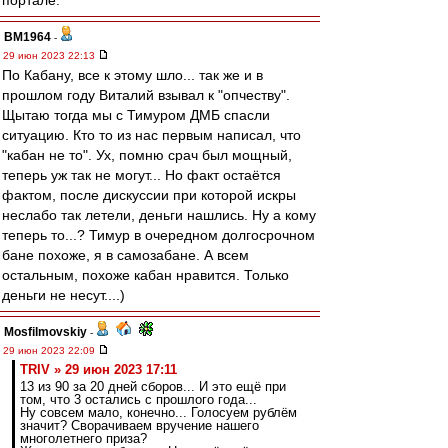
портале.
BM1964
-
29 июн 2023 22:13
По Кабану, все к этому шло... так же и в
прошлом году Виталий взывал к "опчеству".
Щытаю тогда мы с Тимуром ДМБ спасли
ситуацию. Кто то из нас первым написал, что
"кабан не то". Ух, помню срач был мощный,
теперь уж так не могут... Но факт остаётся
фактом, после дискуссии при которой искры
неслабо так летели, деньги нашлись. Ну а кому
теперь то...? Тимур в очередном долгосрочном
бане похоже, я в самозабане. А всем
остальным, похоже кабан нравится. Только
деньги не несут....)
Mosfilmovskiy
-
29 июн 2023 22:09
TRIV » 29 июн 2023 17:11
13 из 90 за 20 дней сборов... И это ещё при
том, что 3 остались с прошлого года...
Ну совсем мало, конечно... Голосуем рублём
значит? Сворачиваем вручение нашего
многолетнего приза?