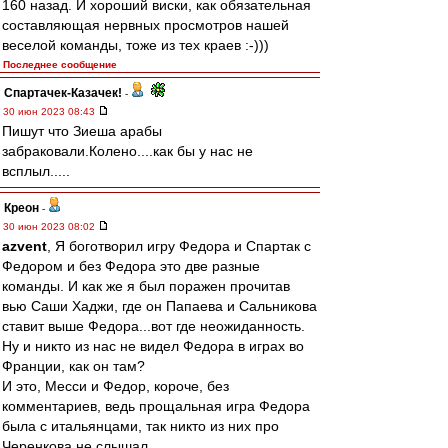
160 назад. И хороший виски, как обязательная
составляющая нервных просмотров нашей
веселой команды, тоже из тех краев :-)))
Последнее сообщение
Спартачек-Казачек!
-
30 июн 2023 08:43
Пишут что Зиеша арабы
забраковали.Колено....как бы у нас не
всплыл.....
Креон
-
30 июн 2023 08:02
azvent
, Я боготворил игру Федора и Спартак с
Федором и без Федора это две разные
команды. И как же я был поражен прочитав
вью Саши Хаджи, где он Папаева и Сальникова
ставит выше Федора...вот где неожиданность.
Ну и никто из нас не видел Федора в играх во
Франции, как он там?
И это, Месси и Федор, короче, без
комментариев, ведь прощальная игра Федора
была с итальянцами, так никто из них про
Черенкова не слышал