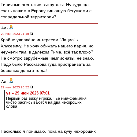
Типичные агентские выкрутасы. Ну куда ща
ехать нашим в Европу кишащую бегунками с
сопредельной территории?
Ал
-
29 июн 2023 21:10
Крайне удивлёно интересом "Лацио" к
Хлусевичу. Не хочу обижать нашего парня, но
неужели там, в далёком Риме, всё так плохо?
Не смотрю зарубежные чемпионаты, не знаю.
Надо было Рассказова туда пристраивать за
бешеные деньги тогда!
Ал
-
29 июн 2023 20:52
ys » 29 июн 2023 07:01
Первый раз вижу игрока, чье имя-фамилия
чисто расписываются на два нехороших
слова
Насколько я понимаю, пока на кучу нехороших