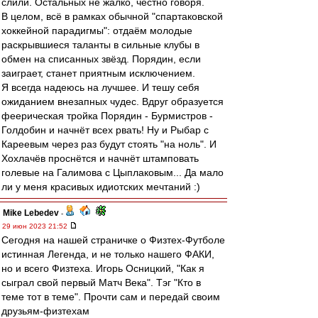
слили. Остальных не жалко, честно говоря.
В целом, всё в рамках обычной "спартаковской
хоккейной парадигмы": отдаём молодые
раскрывшиеся таланты в сильные клубы в
обмен на списанных звёзд. Порядин, если
заиграет, станет приятным исключением.
Я всегда надеюсь на лучшее. И тешу себя
ожиданием внезапных чудес. Вдруг образуется
феерическая тройка Порядин - Бурмистров -
Голдобин и начнёт всех рвать! Ну и Рыбар с
Кареевым через раз будут стоять "на ноль". И
Хохлачёв проснётся и начнёт штамповать
голевые на Галимова с Цыплаковым... Да мало
ли у меня красивых идиотских мечтаний :)
Mike Lebedev
-
29 июн 2023 21:52
Сегодня на нашей страничке о Физтех-Футболе
истинная Легенда, и не только нашего ФАКИ,
но и всего Физтеха. Игорь Осницкий, "Как я
сыграл свой первый Матч Века". Тэг "Кто в
теме тот в теме". Прочти сам и передай своим
друзьям-физтехам