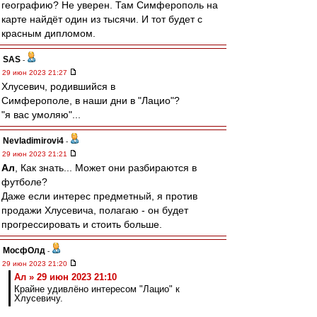
географию? Не уверен. Там Симферополь на
карте найдёт один из тысячи. И тот будет с
красным дипломом.
SAS
-
29 июн 2023 21:27
Хлусевич, родившийся в
Симферополе, в наши дни в "Лацио"?
"я вас умоляю"...
Nevladimirovi4
-
29 июн 2023 21:21
Ал
, Как знать... Может они разбираются в
футболе?
Даже если интерес предметный, я против
продажи Хлусевича, полагаю - он будет
прогрессировать и стоить больше.
МосфОлд
-
29 июн 2023 21:20
Ал » 29 июн 2023 21:10
Крайне удивлёно интересом "Лацио" к
Хлусевичу.