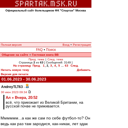
Официальный сайт болельщиков ФК "Спартак" Москва
Полная версия
Вход
•
Регистрация
FAQ
•
Поиск
Общение на сайте
Гостевая книга ВВ
»
Пред. тема
|
След. тема
Страница
2
из
63
[ Сообщений: 3149 ]
На страницу
Пред.
1
,
2
,
3
,
4
,
5
...
63
След.
Начать новую тему
Добавить
Версия для печати
01.06.2023 - 30.06.2023
AndreyTLT63
-
30 июн 2023 09:34
Ал » Вчера, 20:52
всё, что приезжает из Великой Британии, на
русской почве не приживается.
Мммммм...а как же сам по себе футбол-то? Он
ведь как раз там зародися, как-никак, лет эдак