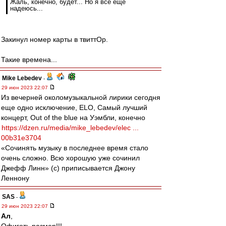
Жаль, конечно, будет... Но я всё ещё
надеюсь...
Закинул номер карты в твиттОр.
Такие времена...
Mike Lebedev
-
29 июн 2023 22:07
Из вечерней околомузыкальной лирики сегодня
еще одно исключение, ELO, Самый лучший
концерт, Out of the blue на Уэмбли, конечно
https://dzen.ru/media/mike_lebedev/elec ...
00b31e3704
«Сочинять музыку в последнее время стало
очень сложно. Всю хорошую уже сочинил
Джефф Линн» (с) приписывается Джону
Леннону
SAS
-
29 июн 2023 22:07
Ал
,