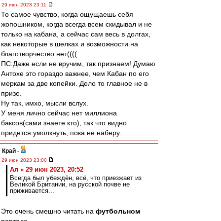
29 июн 2023 23:11
То самое чувство, когда ощущаешь себя
жопошником, когда всегда всем скидывал и не
только на кабана, а сейчас сам весь в долгах,
как некоторые в шелках и возможности на
благотворчество нет((((
ПС:Даже если не вручим, так признаем! Думаю
Антохе это гораздо важнее, чем Кабан по его
меркам за две копейки. Дело то главное не в
призе.
Ну так, имхо, мысли вслух.
У меня лично сейчас нет миллиона
баксов(сами знаете кто), так что видно
придется умолкнуть, пока не наберу.
Край
-
29 июн 2023 23:00
Ал » 29 июн 2023, 20:52
Всегда был убеждён, всё, что приезжает из
Великой Британии, на русской почве не
приживается...
Это очень смешно читать на
футбольном