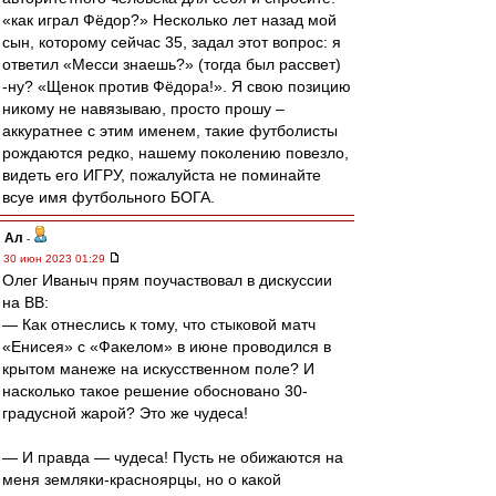
«как играл Фёдор?» Несколько лет назад мой
сын, которому сейчас 35, задал этот вопрос: я
ответил «Месси знаешь?» (тогда был рассвет)
-ну? «Щенок против Фёдора!». Я свою позицию
никому не навязываю, просто прошу –
аккуратнее с этим именем, такие футболисты
рождаются редко, нашему поколению повезло,
видеть его ИГРУ, пожалуйста не поминайте
всуе имя футбольного БОГА.
Ал
-
30 июн 2023 01:29
Олег Иваныч прям поучаствовал в дискуссии
на ВВ:
— Как отнеслись к тому, что стыковой матч
«Енисея» с «Факелом» в июне проводился в
крытом манеже на искусственном поле? И
насколько такое решение обосновано 30-
градусной жарой? Это же чудеса!
— И правда — чудеса! Пусть не обижаются на
меня земляки-красноярцы, но о какой