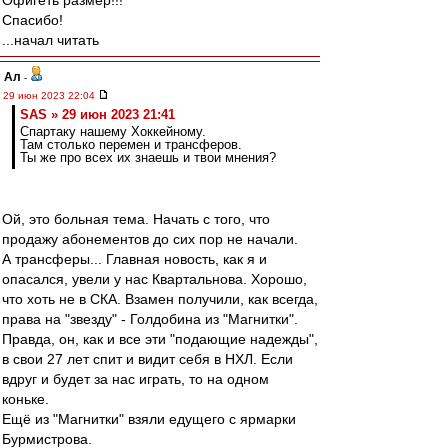
Офигеть размер!!!
Спасибо!
...начал читать
Ал
-
29 июн 2023 22:04
SAS » 29 июн 2023 21:41
Спартаку нашему Хоккейному.
Там столько перемен и трансферов.
Ты же про всех их знаешь и твои мнения?
Ой, это больная тема. Начать с того, что
продажу абонементов до сих пор не начали.
А трансферы... Главная новость, как я и
опасался, увели у нас Квартальнова. Хорошо,
что хоть не в СКА. Взамен получили, как всегда,
права на "звезду" - Голдобина из "Магнитки".
Правда, он, как и все эти "подающие надежды",
в свои 27 лет спит и видит себя в НХЛ. Если
вдруг и будет за нас играть, то на одном
коньке.
Ещё из "Магнитки" взяли едущего с ярмарки
Бурмистрова.