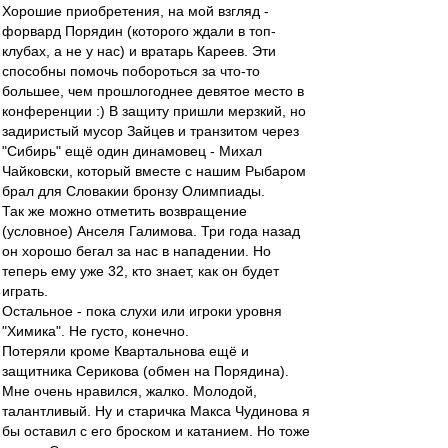
Хорошие приобретения, на мой взгляд -
форвард Порядин (которого ждали в топ-
клубах, а не у нас) и вратарь Кареев. Эти
способны помочь побороться за что-то
большее, чем прошлогоднее девятое место в
конференции :) В защиту пришли мерзкий, но
задиристый мусор Зайцев и транзитом через
"Сибирь" ещё один динамовец - Михал
Чайковски, который вместе с нашим Рыбаром
брал для Словакии бронзу Олимпиады.
Так же можно отметить возвращение
(условное) Анселя Галимова. Три года назад
он хорошо бегал за нас в нападении. Но
теперь ему уже 32, кто знает, как он будет
играть.
Остальное - пока слухи или игроки уровня
"Химика". Не густо, конечно.
Потеряли кроме Квартальнова ещё и
защитника Серикова (обмен на Порядина).
Мне очень нравился, жалко. Молодой,
талантливый. Ну и старичка Макса Чудинова я
бы оставил с его броском и катанием. Но тоже