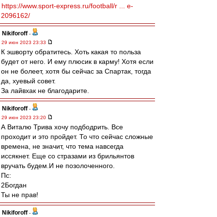
https://www.sport-express.ru/football/r ... e-
2096162/
Nikiforoff
-
29 июн 2023 23:33
К эшворту обратитесь. Хоть какая то польза
будет от него. И ему плюсик в карму! Хотя если
он не болеет, хотя бы сейчас за Спартак, тогда
да, хуевый совет.
За лайвхак не благодарите.
Nikiforoff
-
29 июн 2023 23:20
А Виталю Трива хочу подбодрить. Все
проходит и это пройдет. То что сейчас сложные
времена, не значит, что тема навсегда
иссякнет. Еще со стразами из брильянтов
вручать будем.И не позолоченного.
Пс:
2Богдан
Ты не прав!
Nikiforoff
-