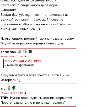
слов раскладывается деятельность
британского спортивного директора
"Спартака".
Всегда был убеждён, всё, что приезжает из
Великой Британии, на русской почве не
приживается. Ибо исконные вороги Руси сии
англы, как и иные немцы.
Исключением, пожалуй, можно назвать группу
"Жуки" из портового городка Ливерпуля.
словесник
-
29 июн 2023 20:46
mp » 29 июн 2023, 19:49
к мелким форматам
К крупным матам тоже хочется. Хотя я и не
матерюсь :-).
mp
-
29 июн 2023 19:49
TRIV
, Нужно переходить к мелким форматам.
Перстень,вымпел или почетная грамота))