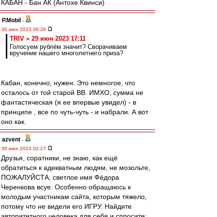
КАБАН - Бан АК (Антохе Квинси)
P.Mobil
-
30 июн 2023 06:26
TRIV » 29 июн 2023 17:11
Голосуем рублём значит? Сворачиваем
вручение нашего многолетнего приза?
Кабан, конечно, нужен. Это немногое, что
осталось от той старой ВВ. ИМХО, сумма не
фантастическая (я ее впервые увидел) - в
принципе , все по чуть-чуть - и набрали. А вот
оно как.
azvent
-
30 июн 2023 02:27
Друзья, соратники, не знаю, как ещё
обратиться к адекватным людям, не мозольте,
ПОЖАЛУЙСТА, светлое имя Фёдора
Черенкова всуе. Особенно обращаюсь к
молодым участникам сайта, которым тяжело,
потому что не видели его ИГРУ. Найдите
авторитетного человека для себя и спросите: