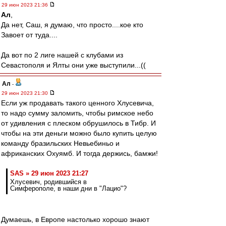
29 июн 2023 21:36
Ал
,
Да нет, Саш, я думаю, что просто....кое кто
Завоет от туда....
Да вот по 2 лиге нашей с клубами из
Севастополя и Ялты они уже выступили...((
Ал
-
29 июн 2023 21:30
Если уж продавать такого ценного Хлусевича,
то надо сумму заломить, чтобы римское небо
от удивления с плеском обрушилось в Тибр. И
чтобы на эти деньги можно было купить целую
команду бразильских Невьебиньо и
африканских Охуямб. И тогда держись, бамжи!
SAS » 29 июн 2023 21:27
Хлусевич, родившийся в
Симферополе, в наши дни в "Лацио"?
Думаешь, в Европе настолько хорошо знают