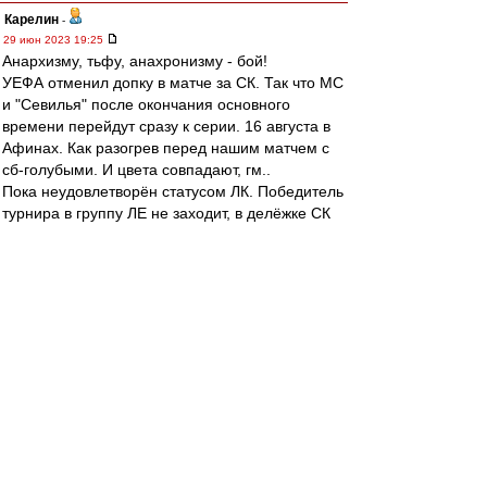
Карелин
-
29 июн 2023 19:25
Анархизму, тьфу, анахронизму - бой!
УЕФА отменил допку в матче за СК. Так что МС
и "Севилья" после окончания основного
времени перейдут сразу к серии. 16 августа в
Афинах. Как разогрев перед нашим матчем с
сб-голубыми. И цвета совпадают, гм..
Пока неудовлетворён статусом ЛК. Победитель
турнира в группу ЛЕ не заходит, в делёжке СК
не участвует. А ведь это, в ближайшие годы,
евросоревнование для "Спартака" и других. 18-
е место в табличке кэфов УЕФА, ничего не
сделаешь
slava1
-
29 июн 2023 19:05
Российский рынок вообще что ли
неинтересный для нас?
митхун
-
29 июн 2023 18:16
BuakawPorPramuk » 29 июн 2023 13:36