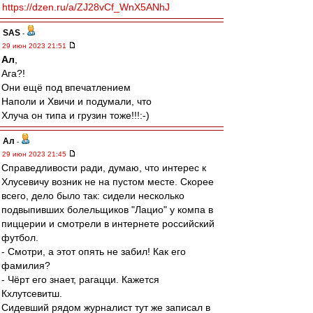
https://dzen.ru/a/ZJ28vCf_WnX5ANhJ
SAS
-
29 июн 2023 21:51
Ал
,
Ага?!
Они ещё под впечатлением
Наполи и Хвичи и подумали, что
Хлуча он типа и грузин тоже!!!:-)
Ал
-
29 июн 2023 21:45
Справедливости ради, думаю, что интерес к
Хлусевичу возник не на пустом месте. Скорее
всего, дело было так: сидели несколько
подвыпивших болельщиков "Лацио" у компа в
пиццерии и смотрели в интернете российский
футбол.
- Смотри, а этот опять не забил! Как его
фамилия?
- Чёрт его знает, рагацци. Кажется
Кхлутсевитш.
Сидевший рядом журналист тут же записал в