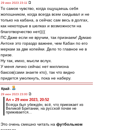
29 июн 2023 23:11
То самое чувство, когда ощущаешь себя
жопошником, когда всегда всем скидывал и не
только на кабана, а сейчас сам весь в долгах,
как некоторые в шелках и возможности на
благотворчество нет((((
ПС:Даже если не вручим, так признаем! Думаю
Антохе это гораздо важнее, чем Кабан по его
меркам за две копейки. Дело то главное не в
призе.
Ну так, имхо, мысли вслух.
У меня лично сейчас нет миллиона
баксов(сами знаете кто), так что видно
придется умолкнуть, пока не наберу.
Край
-
29 июн 2023 23:00
Ал » 29 июн 2023, 20:52
Всегда был убеждён, всё, что приезжает из
Великой Британии, на русской почве не
приживается...
Это очень смешно читать на
футбольном