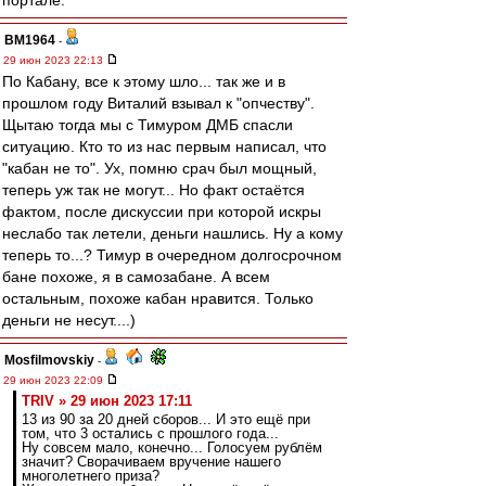
портале.
BM1964
-
29 июн 2023 22:13
По Кабану, все к этому шло... так же и в
прошлом году Виталий взывал к "опчеству".
Щытаю тогда мы с Тимуром ДМБ спасли
ситуацию. Кто то из нас первым написал, что
"кабан не то". Ух, помню срач был мощный,
теперь уж так не могут... Но факт остаётся
фактом, после дискуссии при которой искры
неслабо так летели, деньги нашлись. Ну а кому
теперь то...? Тимур в очередном долгосрочном
бане похоже, я в самозабане. А всем
остальным, похоже кабан нравится. Только
деньги не несут....)
Mosfilmovskiy
-
29 июн 2023 22:09
TRIV » 29 июн 2023 17:11
13 из 90 за 20 дней сборов... И это ещё при
том, что 3 остались с прошлого года...
Ну совсем мало, конечно... Голосуем рублём
значит? Сворачиваем вручение нашего
многолетнего приза?