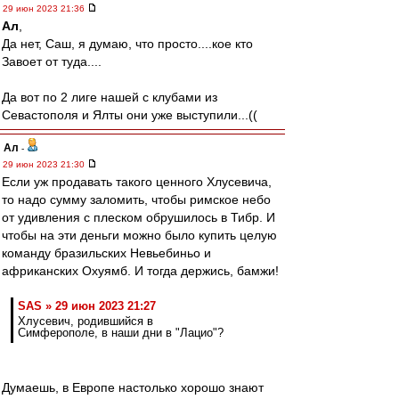
29 июн 2023 21:36
Ал
,
Да нет, Саш, я думаю, что просто....кое кто
Завоет от туда....
Да вот по 2 лиге нашей с клубами из
Севастополя и Ялты они уже выступили...((
Ал
-
29 июн 2023 21:30
Если уж продавать такого ценного Хлусевича,
то надо сумму заломить, чтобы римское небо
от удивления с плеском обрушилось в Тибр. И
чтобы на эти деньги можно было купить целую
команду бразильских Невьебиньо и
африканских Охуямб. И тогда держись, бамжи!
SAS » 29 июн 2023 21:27
Хлусевич, родившийся в
Симферополе, в наши дни в "Лацио"?
Думаешь, в Европе настолько хорошо знают