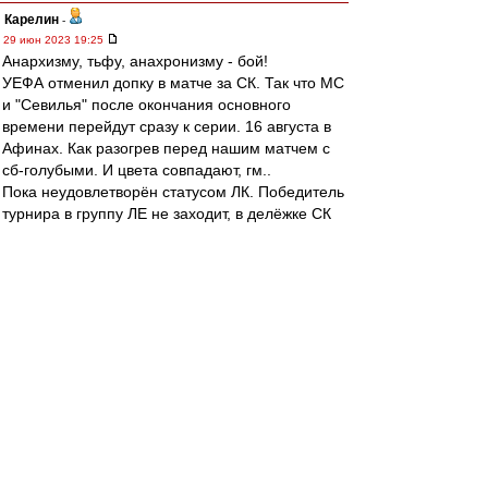
Карелин
-
29 июн 2023 19:25
Анархизму, тьфу, анахронизму - бой!
УЕФА отменил допку в матче за СК. Так что МС
и "Севилья" после окончания основного
времени перейдут сразу к серии. 16 августа в
Афинах. Как разогрев перед нашим матчем с
сб-голубыми. И цвета совпадают, гм..
Пока неудовлетворён статусом ЛК. Победитель
турнира в группу ЛЕ не заходит, в делёжке СК
не участвует. А ведь это, в ближайшие годы,
евросоревнование для "Спартака" и других. 18-
е место в табличке кэфов УЕФА, ничего не
сделаешь
slava1
-
29 июн 2023 19:05
Российский рынок вообще что ли
неинтересный для нас?
митхун
-
29 июн 2023 18:16
BuakawPorPramuk » 29 июн 2023 13:36