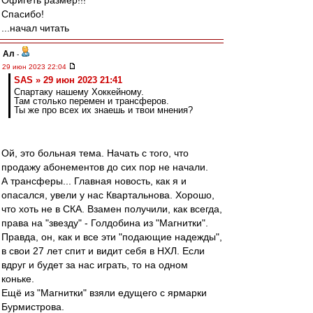
Офигеть размер!!!
Спасибо!
...начал читать
Ал
-
29 июн 2023 22:04
SAS » 29 июн 2023 21:41
Спартаку нашему Хоккейному.
Там столько перемен и трансферов.
Ты же про всех их знаешь и твои мнения?
Ой, это больная тема. Начать с того, что
продажу абонементов до сих пор не начали.
А трансферы... Главная новость, как я и
опасался, увели у нас Квартальнова. Хорошо,
что хоть не в СКА. Взамен получили, как всегда,
права на "звезду" - Голдобина из "Магнитки".
Правда, он, как и все эти "подающие надежды",
в свои 27 лет спит и видит себя в НХЛ. Если
вдруг и будет за нас играть, то на одном
коньке.
Ещё из "Магнитки" взяли едущего с ярмарки
Бурмистрова.