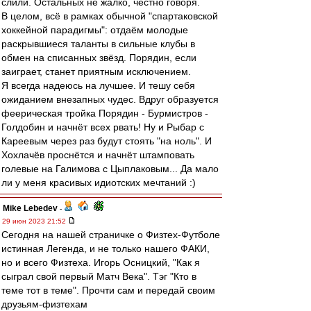
слили. Остальных не жалко, честно говоря.
В целом, всё в рамках обычной "спартаковской
хоккейной парадигмы": отдаём молодые
раскрывшиеся таланты в сильные клубы в
обмен на списанных звёзд. Порядин, если
заиграет, станет приятным исключением.
Я всегда надеюсь на лучшее. И тешу себя
ожиданием внезапных чудес. Вдруг образуется
феерическая тройка Порядин - Бурмистров -
Голдобин и начнёт всех рвать! Ну и Рыбар с
Кареевым через раз будут стоять "на ноль". И
Хохлачёв проснётся и начнёт штамповать
голевые на Галимова с Цыплаковым... Да мало
ли у меня красивых идиотских мечтаний :)
Mike Lebedev
-
29 июн 2023 21:52
Сегодня на нашей страничке о Физтех-Футболе
истинная Легенда, и не только нашего ФАКИ,
но и всего Физтеха. Игорь Осницкий, "Как я
сыграл свой первый Матч Века". Тэг "Кто в
теме тот в теме". Прочти сам и передай своим
друзьям-физтехам