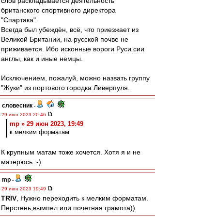
слов раскладывается деятельность
британского спортивного директора
"Спартака".
Всегда был убеждён, всё, что приезжает из
Великой Британии, на русской почве не
приживается. Ибо исконные вороги Руси сии
англы, как и иные немцы.
Исключением, пожалуй, можно назвать группу
"Жуки" из портового городка Ливерпуля.
словесник
-
29 июн 2023 20:46
mp » 29 июн 2023, 19:49
к мелким форматам
К крупным матам тоже хочется. Хотя я и не
матерюсь :-).
mp
-
29 июн 2023 19:49
TRIV
, Нужно переходить к мелким форматам.
Перстень,вымпел или почетная грамота))