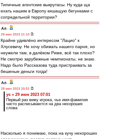
Типичные агентские выкрутасы. Ну куда ща
ехать нашим в Европу кишащую бегунками с
сопредельной территории?
Ал
-
29 июн 2023 21:10
Крайне удивлёно интересом "Лацио" к
Хлусевичу. Не хочу обижать нашего парня, но
неужели там, в далёком Риме, всё так плохо?
Не смотрю зарубежные чемпионаты, не знаю.
Надо было Рассказова туда пристраивать за
бешеные деньги тогда!
Ал
-
29 июн 2023 20:52
ys » 29 июн 2023 07:01
Первый раз вижу игрока, чье имя-фамилия
чисто расписываются на два нехороших
слова
Насколько я понимаю, пока на кучу нехороших