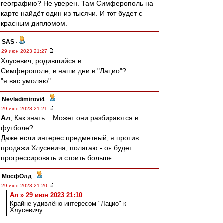
географию? Не уверен. Там Симферополь на
карте найдёт один из тысячи. И тот будет с
красным дипломом.
SAS
-
29 июн 2023 21:27
Хлусевич, родившийся в
Симферополе, в наши дни в "Лацио"?
"я вас умоляю"...
Nevladimirovi4
-
29 июн 2023 21:21
Ал
, Как знать... Может они разбираются в
футболе?
Даже если интерес предметный, я против
продажи Хлусевича, полагаю - он будет
прогрессировать и стоить больше.
МосфОлд
-
29 июн 2023 21:20
Ал » 29 июн 2023 21:10
Крайне удивлёно интересом "Лацио" к
Хлусевичу.