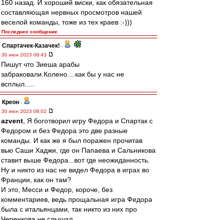
160 назад. И хороший виски, как обязательная
составляющая нервных просмотров нашей
веселой команды, тоже из тех краев :-)))
Последнее сообщение
Спартачек-Казачек!
-
30 июн 2023 08:43
Пишут что Зиеша арабы
забраковали.Колено....как бы у нас не
всплыл.....
Креон
-
30 июн 2023 08:02
azvent
, Я боготворил игру Федора и Спартак с
Федором и без Федора это две разные
команды. И как же я был поражен прочитав
вью Саши Хаджи, где он Папаева и Сальникова
ставит выше Федора...вот где неожиданность.
Ну и никто из нас не видел Федора в играх во
Франции, как он там?
И это, Месси и Федор, короче, без
комментариев, ведь прощальная игра Федора
была с итальянцами, так никто из них про
Черенкова не слышал