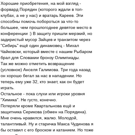
Хорошие приобретения, на мой взгляд -
форвард Порядин (которого ждали в топ-
клубах, а не у нас) и вратарь Кареев. Эти
способны помочь побороться за что-то
большее, чем прошлогоднее девятое место в
конференции :) В защиту пришли мерзкий, но
задиристый мусор Зайцев и транзитом через
"Сибирь" ещё один динамовец - Михал
Чайковски, который вместе с нашим Рыбаром
брал для Словакии бронзу Олимпиады.
Так же можно отметить возвращение
(условное) Анселя Галимова. Три года назад
он хорошо бегал за нас в нападении. Но
теперь ему уже 32, кто знает, как он будет
играть.
Остальное - пока слухи или игроки уровня
"Химика". Не густо, конечно.
Потеряли кроме Квартальнова ещё и
защитника Серикова (обмен на Порядина).
Мне очень нравился, жалко. Молодой,
талантливый. Ну и старичка Макса Чудинова я
бы оставил с его броском и катанием. Но тоже