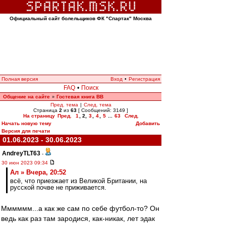
Официальный сайт болельщиков ФК "Спартак" Москва
Полная версия
Вход
•
Регистрация
FAQ
•
Поиск
Общение на сайте
Гостевая книга ВВ
»
Пред. тема
|
След. тема
Страница
2
из
63
[ Сообщений: 3149 ]
На страницу
Пред.
1
,
2
,
3
,
4
,
5
...
63
След.
Начать новую тему
Добавить
Версия для печати
01.06.2023 - 30.06.2023
AndreyTLT63
-
30 июн 2023 09:34
Ал » Вчера, 20:52
всё, что приезжает из Великой Британии, на
русской почве не приживается.
Мммммм...а как же сам по себе футбол-то? Он
ведь как раз там зародися, как-никак, лет эдак