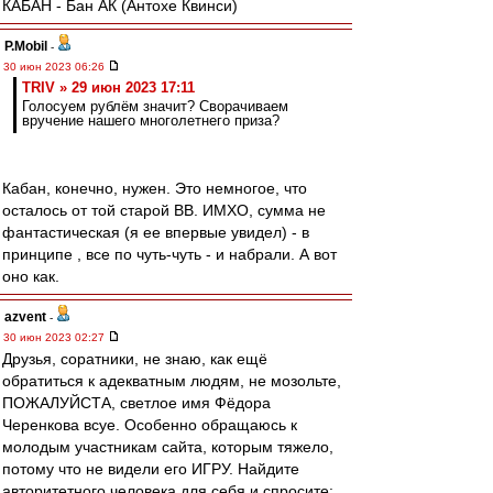
КАБАН - Бан АК (Антохе Квинси)
P.Mobil
-
30 июн 2023 06:26
TRIV » 29 июн 2023 17:11
Голосуем рублём значит? Сворачиваем
вручение нашего многолетнего приза?
Кабан, конечно, нужен. Это немногое, что
осталось от той старой ВВ. ИМХО, сумма не
фантастическая (я ее впервые увидел) - в
принципе , все по чуть-чуть - и набрали. А вот
оно как.
azvent
-
30 июн 2023 02:27
Друзья, соратники, не знаю, как ещё
обратиться к адекватным людям, не мозольте,
ПОЖАЛУЙСТА, светлое имя Фёдора
Черенкова всуе. Особенно обращаюсь к
молодым участникам сайта, которым тяжело,
потому что не видели его ИГРУ. Найдите
авторитетного человека для себя и спросите: