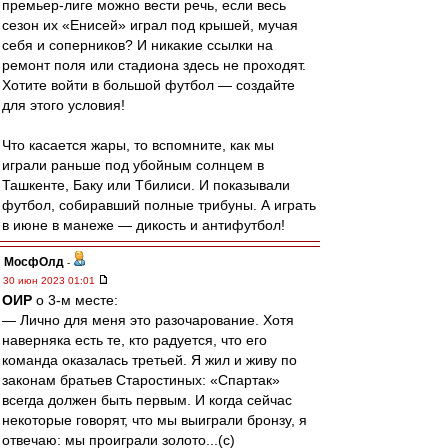
премьер-лиге можно вести речь, если весь
сезон их «Енисей» играл под крышей, мучая
себя и соперников? И никакие ссылки на
ремонт поля или стадиона здесь не проходят.
Хотите войти в большой футбол — создайте
для этого условия!
Что касается жары, то вспомните, как мы
играли раньше под убойным солнцем в
Ташкенте, Баку или Тбилиси. И показывали
футбол, собиравший полные трибуны. А играть
в июне в манеже — дикость и антифутбол!
МосфОлд
-
30 июн 2023 01:01
ОИР
о 3-м месте:
— Лично для меня это разочарование. Хотя
наверняка есть те, кто радуется, что его
команда оказалась третьей. Я жил и живу по
законам братьев Старостиных: «Спартак»
всегда должен быть первым. И когда сейчас
некоторые говорят, что мы выиграли бронзу, я
отвечаю: мы проиграли золото...(с)