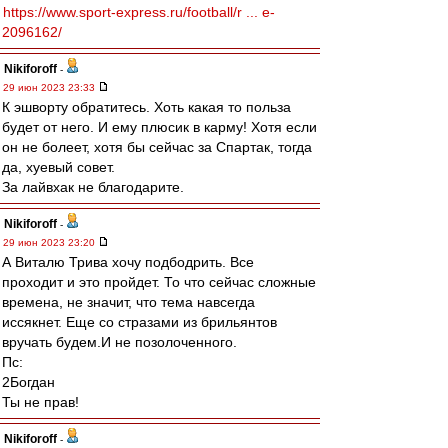
https://www.sport-express.ru/football/r ... e-
2096162/
Nikiforoff
-
29 июн 2023 23:33
К эшворту обратитесь. Хоть какая то польза
будет от него. И ему плюсик в карму! Хотя если
он не болеет, хотя бы сейчас за Спартак, тогда
да, хуевый совет.
За лайвхак не благодарите.
Nikiforoff
-
29 июн 2023 23:20
А Виталю Трива хочу подбодрить. Все
проходит и это пройдет. То что сейчас сложные
времена, не значит, что тема навсегда
иссякнет. Еще со стразами из брильянтов
вручать будем.И не позолоченного.
Пс:
2Богдан
Ты не прав!
Nikiforoff
-