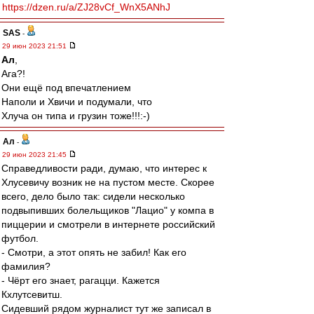
https://dzen.ru/a/ZJ28vCf_WnX5ANhJ
SAS
-
29 июн 2023 21:51
Ал
,
Ага?!
Они ещё под впечатлением
Наполи и Хвичи и подумали, что
Хлуча он типа и грузин тоже!!!:-)
Ал
-
29 июн 2023 21:45
Справедливости ради, думаю, что интерес к
Хлусевичу возник не на пустом месте. Скорее
всего, дело было так: сидели несколько
подвыпивших болельщиков "Лацио" у компа в
пиццерии и смотрели в интернете российский
футбол.
- Смотри, а этот опять не забил! Как его
фамилия?
- Чёрт его знает, рагацци. Кажется
Кхлутсевитш.
Сидевший рядом журналист тут же записал в