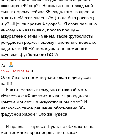
«как играл Фёдор?» Несколько лет назад мой
сын, которому сейчас 35, задал этот вопрос: я
ответил «Месси знаешь?» (тогда был рассвет)
-ну? «Щенок против Фёдора!». Я свою позицию
никому не навязываю, просто прошу –
аккуратнее с этим именем, такие футболисты
рождаются редко, нашему поколению повезло,
видеть его ИГРУ, пожалуйста не поминайте
всуе имя футбольного БОГА.
Ал
-
30 июн 2023 01:29
Олег Иваныч прям поучаствовал в дискуссии
на ВВ:
— Как отнеслись к тому, что стыковой матч
«Енисея» с «Факелом» в июне проводился в
крытом манеже на искусственном поле? И
насколько такое решение обосновано 30-
градусной жарой? Это же чудеса!
— И правда — чудеса! Пусть не обижаются на
меня земляки-красноярцы, но о какой