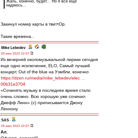
Жаль, конечно, будет... Но я всё ещё
надеюсь...
Закинул номер карты в твиттОр.
Такие времена...
Mike Lebedev
-
29 июн 2023 22:07
Из вечерней околомузыкальной лирики сегодня
еще одно исключение, ELO, Самый лучший
концерт, Out of the blue на Уэмбли, конечно
https://dzen.ru/media/mike_lebedev/elec ...
00b31e3704
«Сочинять музыку в последнее время стало
очень сложно. Всю хорошую уже сочинил
Джефф Линн» (с) приписывается Джону
Леннону
SAS
-
29 июн 2023 22:07
Ал
,