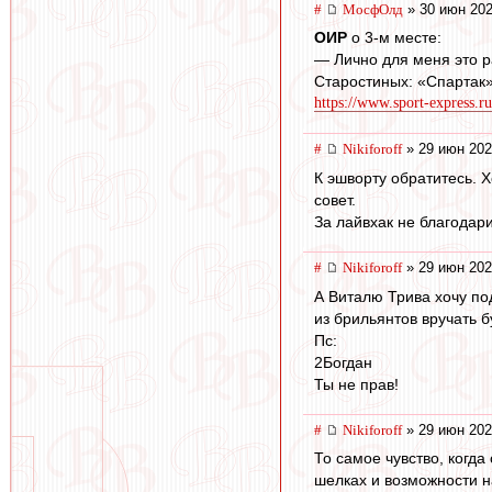
#
МосфОлд
» 30 июн 202
ОИР
о 3-м месте:
— Лично для меня это ра
Старостиных: «Спартак» 
https://www.sport-express.ru
#
Nikiforoff
» 29 июн 202
К эшворту обратитесь. Х
совет.
За лайвхак не благодари
#
Nikiforoff
» 29 июн 202
А Виталю Трива хочу под
из брильянтов вручать 
Пс:
2Богдан
Ты не прав!
#
Nikiforoff
» 29 июн 202
То самое чувство, когда
шелках и возможности на