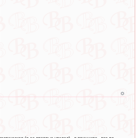
астическая (я ее впервые увидел) - в принципе , все по