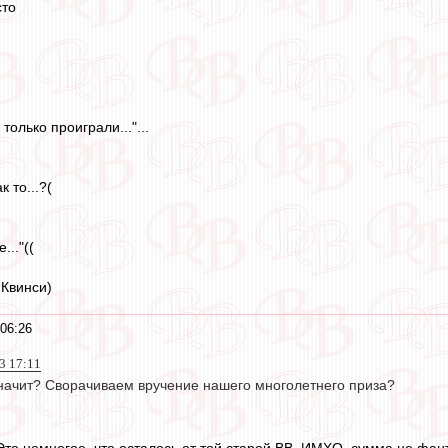
сто
только проиграли..."...
 то...?(
..."((
 Квинси)
06:26
3 17:11
начит? Сворачиваем вручение нашего многолетнего приза?
Это немногое, что осталось от той старой ВВ. ИМХО, сумма не фант