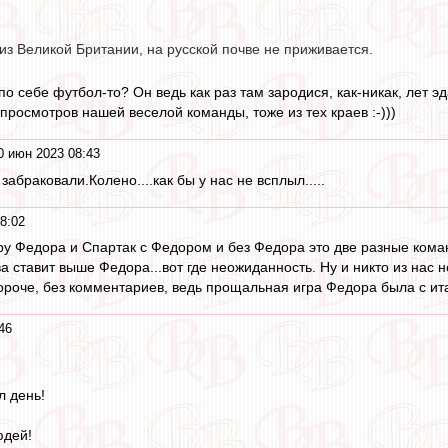
 из Великой Британии, на русской почве не приживается.
о себе футбол-то? Он ведь как раз там зародися, как-никак, лет э
росмотров нашей веселой команды, тоже из тех краев :-)))
0 июн 2023 08:43
абраковали.Колено....как бы у нас не всплыл.....
8:02
гру Федора и Спартак с Федором и без Федора это две разные кома
 ставит выше Федора...вот где неожиданность. Ну и никто из нас н
короче, без комментариев, ведь прощальная игра Федора была с ит
46
л день!
юдей!