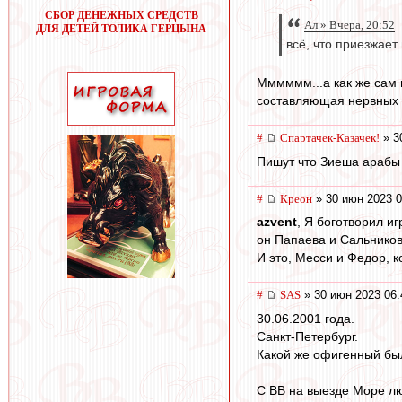
СБОР ДЕНЕЖНЫХ СРЕДСТВ
Ал » Вчера, 20:52
ДЛЯ ДЕТЕЙ ТОЛИКА ГЕРЦЫНА
всё, что приезжает
Мммммм...а как же сам п
составляющая нервных п
#
Спартачек-Казачек!
» 3
Пишут что Зиеша арабы з
#
Креон
» 30 июн 2023 0
azvent
, Я боготворил и
он Папаева и Сальникова
И это, Месси и Федор, 
#
SAS
» 30 июн 2023 06:
30.06.2001 года.
Санкт-Петербург.
Какой же офигенный бы
С ВВ на выезде Море л