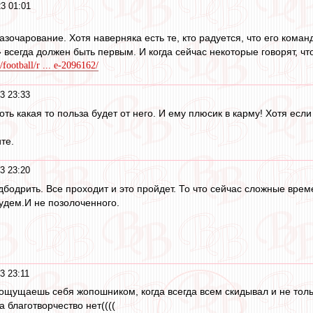
3 01:01
зочарование. Хотя наверняка есть те, кто радуется, что его коман
всегда должен быть первым. И когда сейчас некоторые говорят, что
/football/r ... e-2096162/
3 23:33
оть какая то польза будет от него. И ему плюсик в карму! Хотя если
те.
3 23:20
бодрить. Все проходит и это пройдет. То что сейчас сложные време
будем.И не позолоченного.
3 23:11
 ощущаешь себя жопошником, когда всегда всем скидывал и не тольк
 благотворчество нет((((