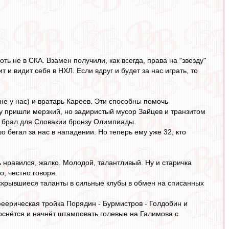
оть не в СКА. Взамен получили, как всегда, права на "звезду"
т и видит себя в НХЛ. Если вдруг и будет за нас играть, то
не у нас) и вратарь Кареев. Эти способны помочь
ту пришли мерзкий, но задиристый мусор Зайцев и транзитом
м брал для Словакии бронзу Олимпиады.
 бегал за нас в нападении. Но теперь ему уже 32, кто
нравился, жалко. Молодой, талантливый. Ну и старичка
, честно говоря.
скрывшиеся таланты в сильные клубы в обмен на списанных
феерическая тройка Порядин - Бурмистров - Голдобин и
роснётся и начнёт штамповать голевые на Галимова с