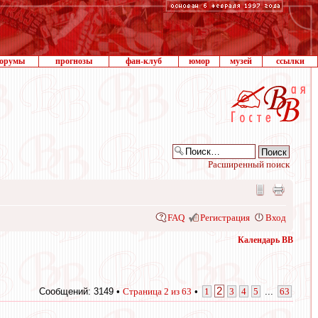
орумы
прогнозы
фан-клуб
юмор
музей
ссылки
Расширенный поиск
FAQ
Регистрация
Вход
Календарь ВВ
2
Сообщений: 3149 •
Страница
2
из
63
•
1
3
4
5
...
63