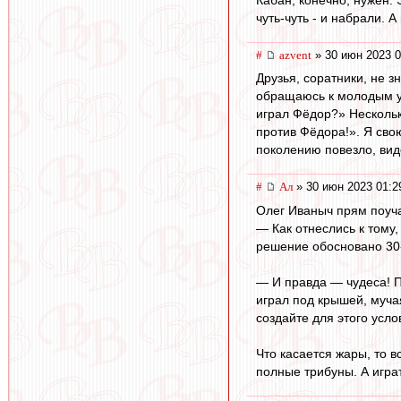
чуть-чуть - и набрали. А 
#
azvent
» 30 июн 2023 0
Друзья, соратники, не 
обращаюсь к молодым уч
играл Фёдор?» Несколько
против Фёдора!». Я сво
поколению повезло, вид
#
Ал
» 30 июн 2023 01:2
Олег Иваныч прям поуча
— Как отнеслись к тому
решение обосновано 30-
— И правда — чудеса! П
играл под крышей, муча
создайте для этого усло
Что касается жары, то 
полные трибуны. А игра