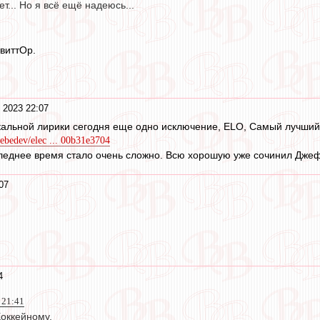
т... Но я всё ещё надеюсь...
твиттОр.
 2023 22:07
альной лирики сегодня еще одно исключение, ELO, Самый лучший ко
lebedev/elec ... 00b31e3704
следнее время стало очень сложно. Всю хорошую уже сочинил Дже
07
4
 21:41
оккейному.