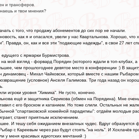
ен и трансферов.
знаешь и твои мнения?
ачать с того, что продажу абонементов до сих пор не начали.
новость, как я и опасался, увели у нас Квартальнова. Хорошо, что х
". Правда, он, как и все эти "подающие надежды", в свои 27 лет спи
и едущего с ярмарки Бурмистрова.
на мой взгляд - форвард Порядин (которого ждали в топ-клубах, а 
ольшее, чем прошлогоднее девятое место в конференции :) В защи
н динамовец - Михал Чайковски, который вместе с нашим Рыбаро
возвращение (условное) Анселя Галимова. Три года назад он хорошо
ь.
или игроки уровня "Химика". Не густо, конечно.
ьнова ещё и защитника Серикова (обмен на Порядина). Мне очень 
авил с его броском и катанием. Но тоже слили. Остальных не жалко
обычной "спартаковской хоккейной парадигмы": отдаём молодые ра
аиграет, станет приятным исключением.
чшее. И тешу себя ожиданием внезапных чудес. Вдруг образуется 
 Рыбар с Кареевым через раз будут стоять "на ноль". И Хохлачёв п
ли у меня красивых идиотских мечтаний :)