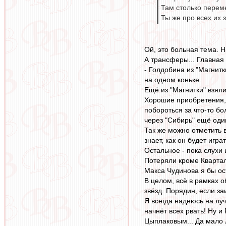
Там столько перем
Ты же про всех их 
Ой, это больная тема. Н
А трансферы... Главная 
- Голдобина из "Магнитки
на одном коньке.
Ещё из "Магнитки" взял
Хорошие приобретения, 
побороться за что-то б
через "Сибирь" ещё оди
Так же можно отметить 
знает, как он будет играт
Остальное - пока слухи 
Потеряли кроме Квартал
Макса Чудинова я бы ост
В целом, всё в рамках 
звёзд. Порядин, если з
Я всегда надеюсь на лу
начнёт всех рвать! Ну и
Цыплаковым... Да мало 