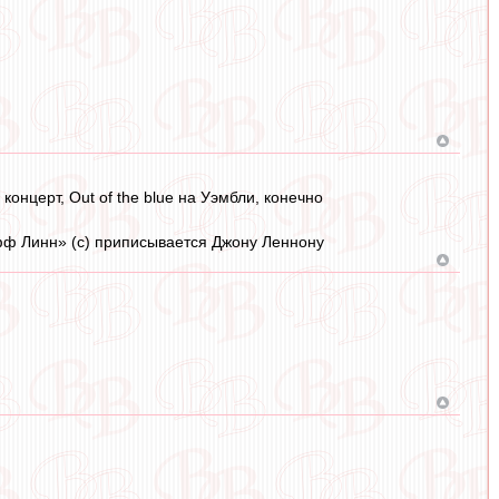
нцерт, Out of the blue на Уэмбли, конечно
фф Линн» (с) приписывается Джону Леннону