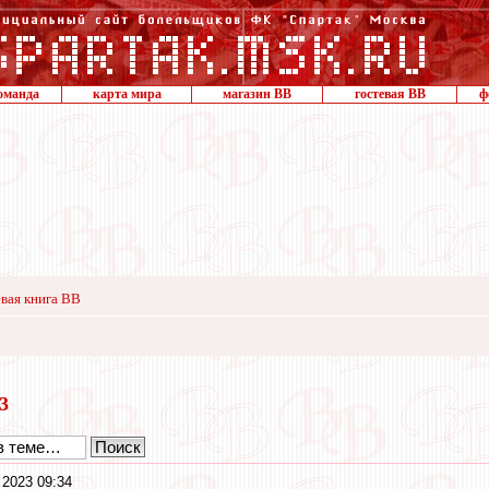
оманда
карта мира
магазин ВВ
гостевая ВВ
ф
вая книга ВВ
23
 2023 09:34