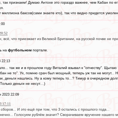
 так признаем! Думаю Антохе это гораздо важнее, чем Кабан по его
ух.
 миллиона баксов(сами знаете кто), так что видно придется умолкн
:00
20:52
, всё, что приезжает из Великой Британии, на русской почве не при
ть на
футбольном
портале.
 22:13
шло... так же и в прошлом году Виталий взывал к "опчеству". Щыта
бан не то". Ух, помню срач был мощный, теперь уж так не могут...
и, деньги нашлись. Ну а кому теперь то...? Тимур в очередном до
олько деньги не несут....)
 2023 22:09
3 17:11
 сборов... И это ещё при том, что 3 остались с прошлого года...
онечно... Голосуем рублём значит? Сворачиваем вручение нашего 