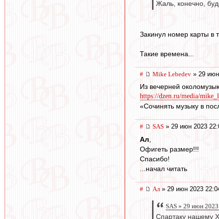
Жаль, конечно, буде
Закинул номер карты в 
Такие времена...
#
Mike Lebedev
» 29 июн
Из вечерней околомузык
https://dzen.ru/media/mike_
«Сочинять музыку в по
#
SAS
» 29 июн 2023 22:
Ал
,
Офигеть размер!!!
Спасибо!
...начал читать
#
Ал
» 29 июн 2023 22:0
SAS » 29 июн 2023
Спартаку нашему Х