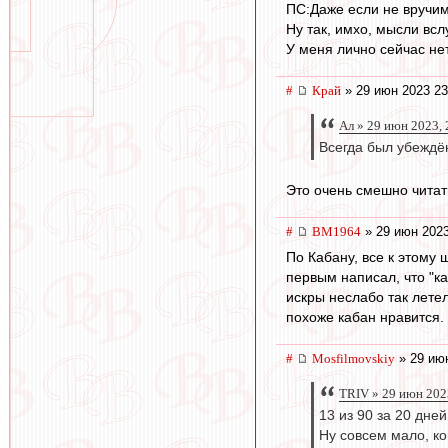
ПС:Даже если не вручим,
Ну так, имхо, мысли всл
У меня лично сейчас нет
#
Край
» 29 июн 2023 23
Ал » 29 июн 2023, 
Всегда был убеждён
Это очень смешно чита
#
BM1964
» 29 июн 2023
По Кабану, все к этому 
первым написал, что "ка
искры неслабо так летел
похоже кабан нравится. Т
#
Mosfilmovskiy
» 29 июн
TRIV » 29 июн 202
13 из 90 за 20 дней
Ну совсем мало, к