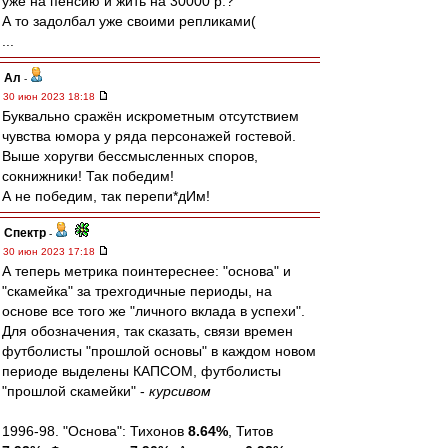
уже на пенсию и жить на 30000 р.?
А то задолбал уже своими репликами(
...
Ал
-
30 июн 2023 18:18
Буквально сражён искрометным отсутствием
чувства юмора у ряда персонажей гостевой.
Выше хоругви бессмысленных споров,
сокнижники! Так победим!
А не победим, так перепи*дИм!
Спектр
-
30 июн 2023 17:18
А теперь метрика поинтереснее: "основа" и
"скамейка" за трехгодичные периоды, на
основе все того же "личного вклада в успехи".
Для обозначения, так сказать, связи времен
футболисты "прошлой основы" в каждом новом
периоде выделены КАПСОМ, футболисты
"прошлой скамейки" -
курсивом
1996-98. "Основа": Тихонов
8.64%
, Титов