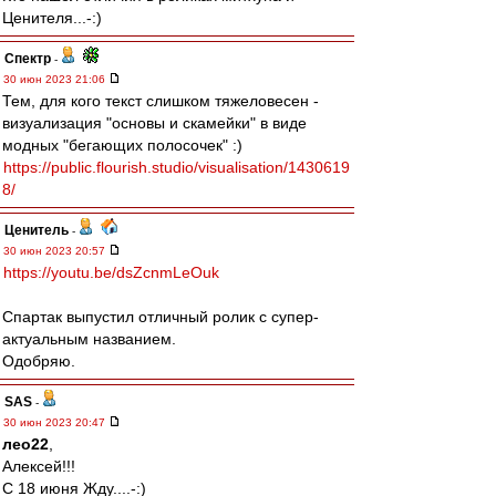
Ценителя...-:)
Спектр
-
30 июн 2023 21:06
Тем, для кого текст слишком тяжеловесен -
визуализация "основы и скамейки" в виде
модных "бегающих полосочек" :)
https://public.flourish.studio/visualisation/1430619
8/
Ценитель
-
30 июн 2023 20:57
https://youtu.be/dsZcnmLeOuk
Спартак выпустил отличный ролик с супер-
актуальным названием.
Одобряю.
SAS
-
30 июн 2023 20:47
лео22
,
Алексей!!!
С 18 июня Жду....-:)