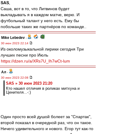
SAS
,
Саша, вот в то, что Литвинов будет
выкладывать я в каждом матче, верю. И
футбольный талант у него есть. Ему бы
побольше таких же партнёров по команде..
Mike Lebedev
-
30 июн 2023 22:14
Из околомузыкальной лирики сегодня Три
лучших песни про Июль
https://dzen.ru/a/XRs7U_Ih7wCt-lum
Ал
-
30 июн 2023 22:08
SAS » 30 июн 2023 21:20
Кто нашел отличия в роликах митхуна и
Ценителя...-:)
Один просто всей душой болеет за "Спартак",
второй показал в очередной раз, что он такое.
Ничего удивительного и нового. Егор тут как-то