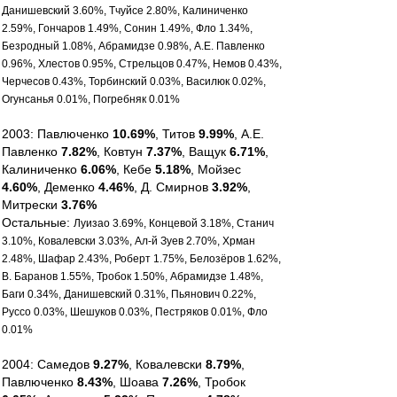
Данишевский 3.60%, Тчуйсе 2.80%, Калиниченко
2.59%, Гончаров 1.49%, Сонин 1.49%, Фло 1.34%,
Безродный 1.08%, Абрамидзе 0.98%, А.Е. Павленко
0.96%, Хлестов 0.95%, Стрельцов 0.47%, Немов 0.43%,
Черчесов 0.43%, Торбинский 0.03%, Василюк 0.02%,
Огунсанья 0.01%, Погребняк 0.01%
2003: Павлюченко
10.69%
, Титов
9.99%
, А.Е.
Павленко
7.82%
, Ковтун
7.37%
, Ващук
6.71%
,
Калиниченко
6.06%
, Кебе
5.18%
, Мойзес
4.60%
, Деменко
4.46%
, Д. Смирнов
3.92%
,
Митрески
3.76%
Остальные:
Луизао 3.69%, Концевой 3.18%, Станич
3.10%, Ковалевски 3.03%, Ал-й Зуев 2.70%, Хрман
2.48%, Шафар 2.43%, Роберт 1.75%, Белозёров 1.62%,
В. Баранов 1.55%, Тробок 1.50%, Абрамидзе 1.48%,
Баги 0.34%, Данишевский 0.31%, Пьянович 0.22%,
Руссо 0.03%, Шешуков 0.03%, Пестряков 0.01%, Фло
0.01%
2004: Самедов
9.27%
, Ковалевски
8.79%
,
Павлюченко
8.43%
, Шоава
7.26%
, Тробок