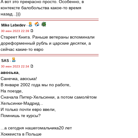
А вот это прекрасно просто. Особенно, в
контексте балобольства какое-то время
назад...)))
Mike Lebedev
-
30 июн 2023 22:39
Стареет Книга. Раньше ветераны вспоминали
дореформенный рубль и царские десятки, а
сейчас какие-то евро
SAS
-
30 июн 2023 22:34
авоська
,
Санечка, авоська!
В январе 2002 года мы по работе,
На поезде,
Сначала Питер-Хельсинки, а потом самолётом
Хельсинки-Мадрид...
И только почти евро ввели,
Помнишь те курсы?
...а сегодня нашегомальчика20 лет
Хоккеиста в Польше