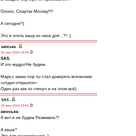
Ооооо, Спартак Москау!!!!
А сегодня?(
Это я опять кашу из чана для...?!-:)
авоська
-
30 июн 2023 23:09
SAS
,
И это мудро!Не будем.
Марк,с каких пор ты стал доверять всяческим
«отдал-открылся».
Один раз как-то глянул и на этом всё)
SAS
-
30 июн 2023 23:04
авоська
,
А вот и не будем Развивать?!
А каша?
Это для конспирации!-:)