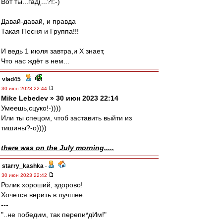
Вот ты...гад(...?!:-)
Давай-давай, и правда
Такая Песня и Группа!!!
И ведь 1 июля завтра,и Х знает,
Что нас ждёт в нем...
vlad45
-
30 июн 2023 22:44
Mike Lebedev » 30 июн 2023 22:14
Умеешь,сцуко!-))))
Или ты спецом, чтоб заставить выйти из
тишины?-о))))
there was on the July morning.....
starry_kashka
-
30 июн 2023 22:42
Ролик хороший, здорово!
Хочется верить в лучшее.
---
"..не победим, так перепи*дИм!"