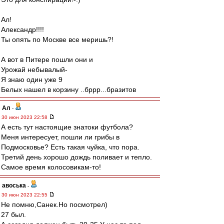
Ал!
Александр!!!!
Ты опять по Москве все меришь?!
А вот в Питере пошли они и
Урожай небывалый-
Я знаю один уже 9
Белых нашел в корзину ..бррр...бразитов
Ал
-
30 июн 2023 22:58
А есть тут настоящие знатоки футбола?
Меня интересует, пошли ли грибы в
Подмосковье? Есть такая чуйка, что пора.
Третий день хорошо дождь поливает и тепло.
Самое время колосовикам-то!
авоська
-
30 июн 2023 22:55
Не помню,Санек.Но посмотрел)
27 был.