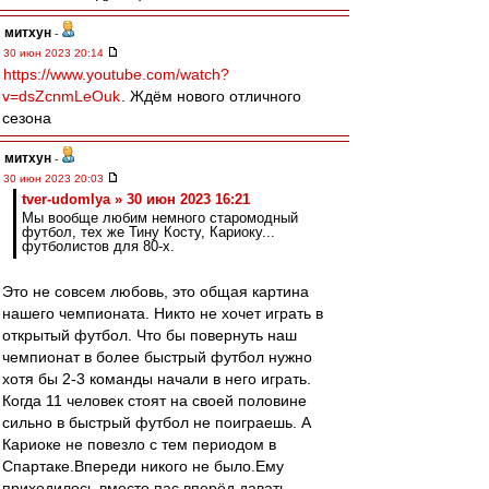
митхун
-
30 июн 2023 20:14
https://www.youtube.com/watch?
v=dsZcnmLeOuk
. Ждём нового отличного
сезона
митхун
-
30 июн 2023 20:03
tver-udomlya » 30 июн 2023 16:21
Мы вообще любим немного старомодный
футбол, тех же Тину Косту, Кариоку...
футболистов для 80-х.
Это не совсем любовь, это общая картина
нашего чемпионата. Никто не хочет играть в
открытый футбол. Что бы повернуть наш
чемпионат в более быстрый футбол нужно
хотя бы 2-3 команды начали в него играть.
Когда 11 человек стоят на своей половине
сильно в быстрый футбол не поиграешь. А
Кариоке не повезло с тем периодом в
Спартаке.Впереди никого не было.Ему
приходилось вместо пас вперёд давать