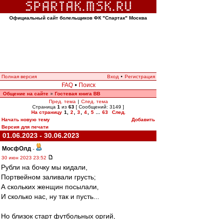
Официальный сайт болельщиков ФК "Спартак" Москва
Полная версия
Вход
•
Регистрация
FAQ
•
Поиск
Общение на сайте
Гостевая книга ВВ
»
Пред. тема
|
След. тема
Страница
1
из
63
[ Сообщений: 3149 ]
На страницу
1
,
2
,
3
,
4
,
5
...
63
След.
Начать новую тему
Добавить
Версия для печати
01.06.2023 - 30.06.2023
МосфОлд
-
30 июн 2023 23:52
Рубли на бочку мы кидали,
Портвейном заливали грусть;
А скольких женщин посылали,
И сколько нас, ну так и пусть...
Но близок старт футбольных оргий,