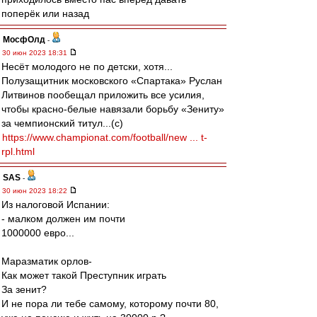
поперёк или назад
МосфОлд
-
30 июн 2023 18:31
Несёт молодого не по детски, хотя...
Полузащитник московского «Спартака» Руслан
Литвинов пообещал приложить все усилия,
чтобы красно-белые навязали борьбу «Зениту»
за чемпионский титул...(с)
https://www.championat.com/football/new ... t-
rpl.html
SAS
-
30 июн 2023 18:22
Из налоговой Испании:
- малком должен им почти
1000000 евро...
Маразматик орлов-
Как может такой Преступник играть
За зенит?
И не пора ли тебе самому, которому почти 80,