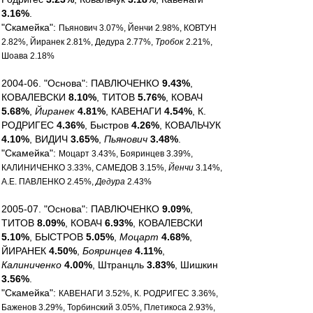
3.16%
.
"Скамейка":
Пьянович 3.07%, Йенчи 2.98%, КОВТУН
2.82%, Йиранек 2.81%, Дедура 2.77%,
Тробок
2.21%,
Шоава 2.18%
2004-06. "Основа": ПАВЛЮЧЕНКО
9.43%
,
КОВАЛЕВСКИ
8.10%
, ТИТОВ
5.76%
, КОВАЧ
5.68%
,
Йиранек
4.81%
, КАВЕНАГИ
4.54%
, К.
РОДРИГЕС
4.36%
, Быстров
4.26%
, КОВАЛЬЧУК
4.10%
, ВИДИЧ
3.65%
,
Пьянович
3.48%
.
"Скамейка":
Моцарт 3.43%, Бояринцев 3.39%,
КАЛИНИЧЕНКО 3.33%, САМЕДОВ 3.15%,
Йенчи
3.14%,
А.Е. ПАВЛЕНКО 2.45%,
Дедура
2.43%
2005-07. "Основа": ПАВЛЮЧЕНКО
9.09%
,
ТИТОВ
8.09%
, КОВАЧ
6.93%
, КОВАЛЕВСКИ
5.10%
, БЫСТРОВ
5.05%
,
Моцарт
4.68%
,
ЙИРАНЕК
4.50%
,
Бояринцев
4.11%
,
Калиниченко
4.00%
, Штранцль
3.83%
, Шишкин
3.56%
.
"Скамейка":
КАВЕНАГИ 3.52%, К. РОДРИГЕС 3.36%,
Баженов 3.29%, Торбинский 3.05%, Плетикоса 2.93%,