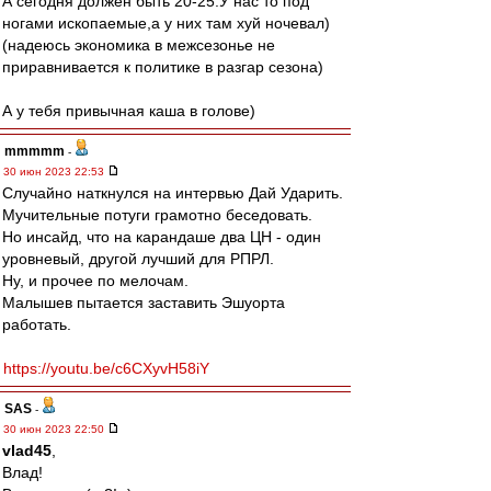
А сегодня должен быть 20-25.У нас то под
ногами ископаемые,а у них там хуй ночевал)
(надеюсь экономика в межсезонье не
приравнивается к политике в разгар сезона)
А у тебя привычная каша в голове)
mmmmm
-
30 июн 2023 22:53
Случайно наткнулся на интервью Дай Ударить.
Мучительные потуги грамотно беседовать.
Но инсайд, что на карандаше два ЦН - один
уровневый, другой лучший для РПРЛ.
Ну, и прочее по мелочам.
Малышев пытается заставить Эшуорта
работать.
https://youtu.be/c6CXyvH58iY
SAS
-
30 июн 2023 22:50
vlad45
,
Влад!