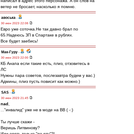
написал в адрес этого персонажа. А он слов на
ветер не бросает, насколько я помню.
авоська
-
30 июн 2023 22:06
Евро уже соточка.Не так давно брал по
65.Надеюсь ЗП в Спартаке в рублях.
Все будет заебись!
Мак-Гуру
-
30 июн 2023 22:00
КБ Анапа если такие есть, плиз, отзовитесь в
ЛС
Нужны пара советов, послезавтра будем у вас.)
Админы, плиз пусть повисит как можно.)
SAS
-
30 июн 2023 21:45
nad
,
..."инвалид" уже не в моде на ВВ ( -:)
Ты лучше скажи -
Веришь Литвинову?
Или опять только "по рту"?!