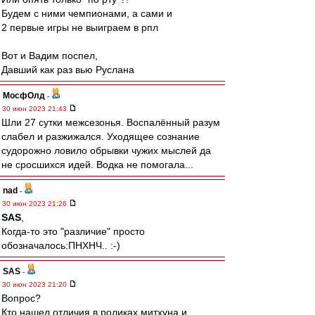
Будем с ними чемпионами, а сами и
2 первые игры не выиграем в рпл
Вот и Вадим поспел,
Давший как раз вью Руслана
МосфОлд
-
30 июн 2023 21:43
Шли 27 сутки межсезонья. Воспалённый разум
слабел и разжижался. Уходящее сознание
судорожно ловило обрывки чужих мыслей да
не сросшихся идей. Водка не помогала...
nad
-
30 июн 2023 21:26
SAS
,
Когда-то это "различие" просто
обозначалось:ПНХНЧ.. :-)
SAS
-
30 июн 2023 21:20
Вопрос?
Кто нашел отличия в роликах митхуна и