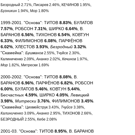
Безродный 2.71%, Писарев 2.46%, КЕЧИНОВ 1.95%,
Бузникин
1.94%, Мор 1.80%
1999-2001. "Основа": ТИТОВ
8.83%
, БУЛАТОВ
7.57%
, РОБСОН
7.31%
, ШИРКО
6.64%
, В.
БАРАНОВ
6.56%
, ТИХОНОВ
6.54%
, КОВТУН
6.33%
, ФИЛИМОНОВ
6.08%
, ПАРФЁНОВ
6.02%
, ХЛЕСТОВ
3.93%
,
Безродный
3.32%
.
"Скамейка":
Бушманов
2.55%, Тчуйсе 2.30%,
Калиниченко 2.09%,
Ананко
2.02%,
Кечинов
1.97%,
Мор
1.82%, Митрески 1.69%
2000-2002. "Основа": ТИТОВ
8.08%
, В.
БАРАНОВ
6.96%
, ПАРФЁНОВ
6.82%
, РОБСОН
6.00%
, БУЛАТОВ
5.46%
, КОВТУН
5.44%
,
Бесчастных
4.59%
, ШИРКО
4.05%
, Левицкий
3.98%
,
Митрески
3.76%
, ФИЛИМОНОВ
3.45%
.
"Скамейка":
Цихмейструк 3.43%,
Тчуйсе
3.38%,
Калиниченко
3.09%,
Ананко
2.95%, ТИХОНОВ 2.66%,
БЕЗРОДНЫЙ 2.55%, Кебе 2.08%
2001-03. "Основа": ТИТОВ
8.95%
, В. БАРАНОВ