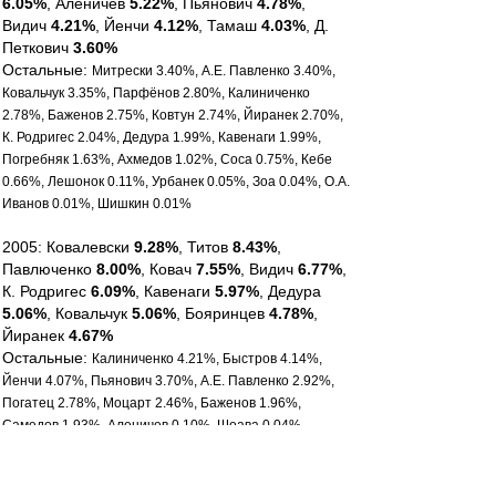
6.05%
, Аленичев
5.22%
, Пьянович
4.78%
,
Видич
4.21%
, Йенчи
4.12%
, Тамаш
4.03%
, Д.
Петкович
3.60%
Остальные:
Митрески 3.40%, А.Е. Павленко 3.40%,
Ковальчук 3.35%, Парфёнов 2.80%, Калиниченко
2.78%, Баженов 2.75%, Ковтун 2.74%, Йиранек 2.70%,
К. Родригес 2.04%, Дедура 1.99%, Кавенаги 1.99%,
Погребняк 1.63%, Ахмедов 1.02%, Соса 0.75%, Кебе
0.66%, Лешонок 0.11%, Урбанек 0.05%, Зоа 0.04%, О.А.
Иванов 0.01%, Шишкин 0.01%
2005: Ковалевски
9.28%
, Титов
8.43%
,
Павлюченко
8.00%
, Ковач
7.55%
, Видич
6.77%
,
К. Родригес
6.09%
, Кавенаги
5.97%
, Дедура
5.06%
, Ковальчук
5.06%
, Бояринцев
4.78%
,
Йиранек
4.67%
Остальные:
Калиниченко 4.21%, Быстров 4.14%,
Йенчи 4.07%, Пьянович 3.70%, А.Е. Павленко 2.92%,
Погатец 2.78%, Моцарт 2.46%, Баженов 1.96%,
Самедов 1.93%, Аленичев 0.10%, Шоава 0.04%,
Парфёнов 0.02%, Рубин 0.02%
2006: Павлюченко
11.62%
, Ковач
7.81%
,