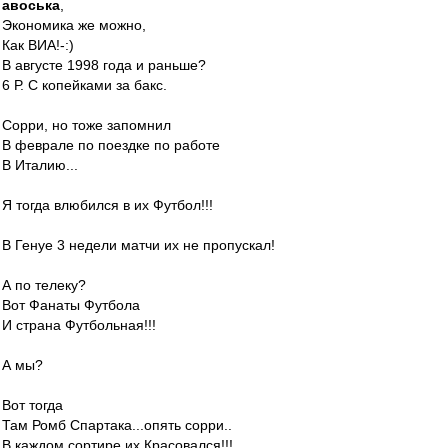
авоська
,
Экономика же можно,
Как ВИА!-:)
В августе 1998 года и раньше?
6 Р. С копейками за бакс.
Сорри, но тоже запомнил
В феврале по поездке по работе
В Италию...
Я тогда влюбился в их Футбол!!!
В Генуе 3 недели матчи их не пропускал!
А по телеку?
Вот Фанаты Футбола
И страна Футбольная!!!
А мы?
Вот тогда
Там Ромб Спартака...опять сорри..
В каждом сортире их Красовался!!!