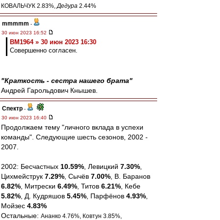
КОВАЛЬЧУК 2.83%,
Дедура
2.44%
mmmmm
-
30 июн 2023 16:52
BM1964 » 30 июн 2023 16:30
Совершенно согласен.
"Краткость - сестра нашего брата"
Андрей Гарольдович Кнышев.
Спектр
-
30 июн 2023 16:40
Продолжаем тему "личного вклада в успехи
команды". Следующие шесть сезонов, 2002 -
2007.
2002: Бесчастных
10.59%
, Левицкий
7.30%
,
Цихмейструк
7.29%
, Сычёв
7.00%
, В. Баранов
6.82%
, Митрески
6.49%
, Титов
6.21%
, Кебе
5.82%
, Д. Кудряшов
5.45%
, Парфёнов
4.93%
,
Мойзес
4.83%
Остальные:
Ананко 4.76%, Ковтун 3.85%,