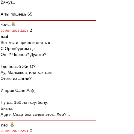
Вяжут...
А ты пишешь 65
SAS
-
30 июн 2023 22:28
nad
,
Вот мы и пришли опять к:
С Оренбургом цз
Он, ? Чернов? Дуарте?
Где новый ЖигО?
Ау, Малышев, или как там
Этого из англи?
И прав Саня Ал((
Ну да, 160 лет футболу,
Битлз,
А для Спартака зачем этот...Хер?...
nad
-
30 июн 2023 22:24