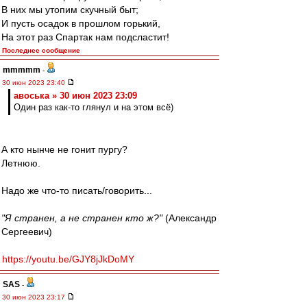
В них мы утопим скучный быт;
И пусть осадок в прошлом горький,
На этот раз Спартак нам подсластит!
Последнее сообщение
mmmmm
-
30 июн 2023 23:40
авоська » 30 июн 2023 23:09
Один раз как-то глянул и на этом всё)
А кто нынче не гонит пургу?
Летнюю.
Надо же что-то писать/говорить...
"Я странен, а не странен кто ж?"
(Александр
Сергеевич)
https://youtu.be/GJY8jJkDoMY
SAS
-
30 июн 2023 23:17