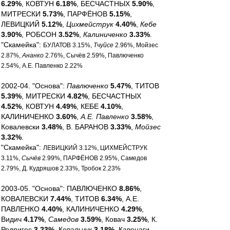
6.29%
, КОВТУН
6.18%
, БЕСЧАСТНЫХ
5.90%
,
МИТРЕСКИ
5.73%
, ПАРФЁНОВ
5.15%
,
ЛЕВИЦКИЙ
5.12%
,
Цихмейструк
4.40%
,
Кебе
3.90%
, РОБСОН
3.52%
,
Калиниченко
3.33%
.
"Скамейка":
БУЛАТОВ 3.15%,
Тчуйсе
2.96%, Мойзес
2.87%,
Ананко
2.76%, Сычёв 2.59%, Павлюченко
2.54%, А.Е. Павленко 2.22%
2002-04. "Основа":
Павлюченко
5.47%
, ТИТОВ
5.39%
, МИТРЕСКИ
4.82%
, БЕСЧАСТНЫХ
4.52%
, КОВТУН
4.49%
, КЕБЕ
4.10%
,
КАЛИНИЧЕНКО
3.60%
,
А.Е. Павленко
3.58%
,
Ковалевски
3.48%
, В. БАРАНОВ
3.33%
,
Мойзес
3.32%
.
"Скамейка":
ЛЕВИЦКИЙ 3.12%, ЦИХМЕЙСТРУК
3.11%,
Сычёв
2.99%, ПАРФЁНОВ 2.95%, Самедов
2.79%, Д. Кудряшов 2.33%, Тробок 2.23%
2003-05. "Основа": ПАВЛЮЧЕНКО
8.86%
,
КОВАЛЕВСКИ
7.44%
, ТИТОВ
6.34%
, А.Е.
ПАВЛЕНКО
4.40%
, КАЛИНИЧЕНКО
4.29%
,
Видич
4.17%
,
Самедов
3.59%
, Ковач
3.25%
, К.
Родригес
3.23%
, Ковальчук
3.18%
, Кавенаги