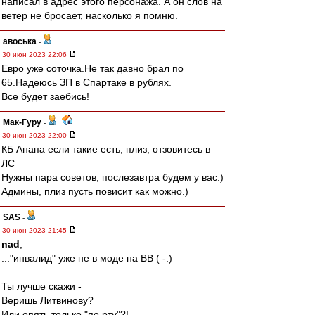
написал в адрес этого персонажа. А он слов на
ветер не бросает, насколько я помню.
авоська
-
30 июн 2023 22:06
Евро уже соточка.Не так давно брал по
65.Надеюсь ЗП в Спартаке в рублях.
Все будет заебись!
Мак-Гуру
-
30 июн 2023 22:00
КБ Анапа если такие есть, плиз, отзовитесь в
ЛС
Нужны пара советов, послезавтра будем у вас.)
Админы, плиз пусть повисит как можно.)
SAS
-
30 июн 2023 21:45
nad
,
..."инвалид" уже не в моде на ВВ ( -:)
Ты лучше скажи -
Веришь Литвинову?
Или опять только "по рту"?!