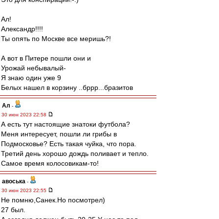
Ал!
Александр!!!!
Ты опять по Москве все меришь?!
А вот в Питере пошли они и
Урожай небывалый-
Я знаю один уже 9
Белых нашел в корзину ..бррр...бразитов
Ал
-
30 июн 2023 22:58
А есть тут настоящие знатоки футбола?
Меня интересует, пошли ли грибы в
Подмосковье? Есть такая чуйка, что пора.
Третий день хорошо дождь поливает и тепло.
Самое время колосовикам-то!
авоська
-
30 июн 2023 22:55
Не помню,Санек.Но посмотрел)
27 был.