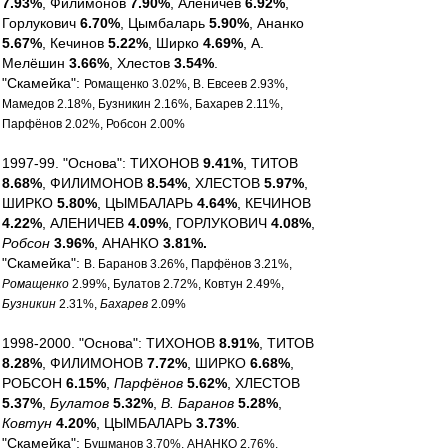
7.93%
, Филимонов
7.90%
, Аленичев
6.92%
,
Горлукович
6.70%
, Цымбаларь
5.90%
, Ананко
5.67%
, Кечинов
5.22%
, Ширко
4.69%
, А.
Мелёшин
3.66%
, Хлестов
3.54%
.
"Скамейка":
Ромащенко 3.02%, В. Евсеев 2.93%,
Мамедов 2.18%, Бузникин 2.16%, Бахарев 2.11%,
Парфёнов 2.02%, Робсон 2.00%
1997-99. "Основа": ТИХОНОВ
9.41%
, ТИТОВ
8.68%
, ФИЛИМОНОВ
8.54%
, ХЛЕСТОВ
5.97%
,
ШИРКО
5.80%
, ЦЫМБАЛАРЬ
4.64%
, КЕЧИНОВ
4.22%
, АЛЕНИЧЕВ
4.09%
, ГОРЛУКОВИЧ
4.08%
,
Робсон
3.96%
, АНАНКО
3.81%.
"Скамейка":
В. Баранов 3.26%, Парфёнов 3.21%,
Ромащенко
2.99%, Булатов 2.72%, Ковтун 2.49%,
Бузникин
2.31%,
Бахарев
2.09%
1998-2000. "Основа": ТИХОНОВ
8.91%
, ТИТОВ
8.28%
, ФИЛИМОНОВ
7.72%
, ШИРКО
6.68%
,
РОБСОН
6.15%
,
Парфёнов
5.62%
, ХЛЕСТОВ
5.37%
,
Булатов
5.32%
,
В. Баранов
5.28%
,
Ковтун
4.20%
, ЦЫМБАЛАРЬ
3.73%
.
"Скамейка":
Бушманов 3.70%, АНАНКО 2.76%,