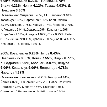
6.05%
, Аленичев
5.22%
, Пьянович
4.78%
,
Видич
4.21%
, Йенчи
4.12%
, Тамаш
4.03%
, Д.
Петкович
3.60%
Остальные:
Митрески 3.40%, А.Е. Павленко 3.40%,
Ковальчук 3.35%, Парфёнов 2.80%, Калиниченко
2.78%, Баженов 2.75%, Ковтун 2.74%, Йиранек 2.70%,
К. Родригес 2.04%, Дедура 1.99%, Кавенаги 1.99%,
Погребняк 1.63%, Ахмедов 1.02%, Соса 0.75%, Кебе
0.66%, Лешонок 0.11%, Урбанек 0.05%, Зоа 0.04%, О.А.
Иванов 0.01%, Шишкин 0.01%
2005: Ковалевски
9.28%
, Титов
8.43%
,
Павлюченко
8.00%
, Ковач
7.55%
, Видич
6.77%
,
К. Родригес
6.09%
, Кавенаги
5.97%
, Дедура
5.06%
, Ковальчук
5.06%
, Бояринцев
4.78%
,
Йиранек
4.67%
Остальные:
Калиниченко 4.21%, Быстров 4.14%,
Йенчи 4.07%, Пьянович 3.70%, А.Е. Павленко 2.92%,
Погатец 2.78%, Моцарт 2.46%, Баженов 1.96%,
Самедов 1.93%, Аленичев 0.10%, Шоава 0.04%,
Парфёнов 0.02%, Рубин 0.02%
2006: Павлюченко
11.62%
, Ковач
7.81%
,