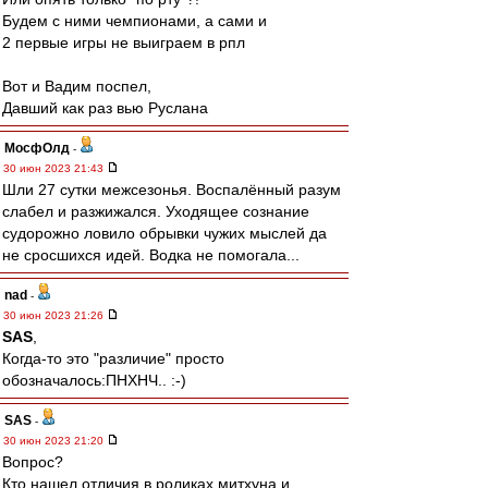
Будем с ними чемпионами, а сами и
2 первые игры не выиграем в рпл
Вот и Вадим поспел,
Давший как раз вью Руслана
МосфОлд
-
30 июн 2023 21:43
Шли 27 сутки межсезонья. Воспалённый разум
слабел и разжижался. Уходящее сознание
судорожно ловило обрывки чужих мыслей да
не сросшихся идей. Водка не помогала...
nad
-
30 июн 2023 21:26
SAS
,
Когда-то это "различие" просто
обозначалось:ПНХНЧ.. :-)
SAS
-
30 июн 2023 21:20
Вопрос?
Кто нашел отличия в роликах митхуна и