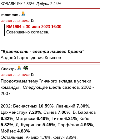
КОВАЛЬЧУК 2.83%,
Дедура
2.44%
mmmmm
-
30 июн 2023 16:52
BM1964 » 30 июн 2023 16:30
Совершенно согласен.
"Краткость - сестра нашего брата"
Андрей Гарольдович Кнышев.
Спектр
-
30 июн 2023 16:40
Продолжаем тему "личного вклада в успехи
команды". Следующие шесть сезонов, 2002 -
2007.
2002: Бесчастных
10.59%
, Левицкий
7.30%
,
Цихмейструк
7.29%
, Сычёв
7.00%
, В. Баранов
6.82%
, Митрески
6.49%
, Титов
6.21%
, Кебе
5.82%
, Д. Кудряшов
5.45%
, Парфёнов
4.93%
,
Мойзес
4.83%
Остальные:
Ананко 4.76%, Ковтун 3.85%,