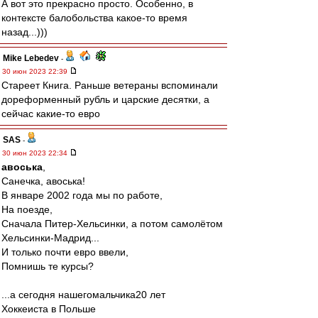
А вот это прекрасно просто. Особенно, в
контексте балобольства какое-то время
назад...)))
Mike Lebedev
-
30 июн 2023 22:39
Стареет Книга. Раньше ветераны вспоминали
дореформенный рубль и царские десятки, а
сейчас какие-то евро
SAS
-
30 июн 2023 22:34
авоська
,
Санечка, авоська!
В январе 2002 года мы по работе,
На поезде,
Сначала Питер-Хельсинки, а потом самолётом
Хельсинки-Мадрид...
И только почти евро ввели,
Помнишь те курсы?
...а сегодня нашегомальчика20 лет
Хоккеиста в Польше