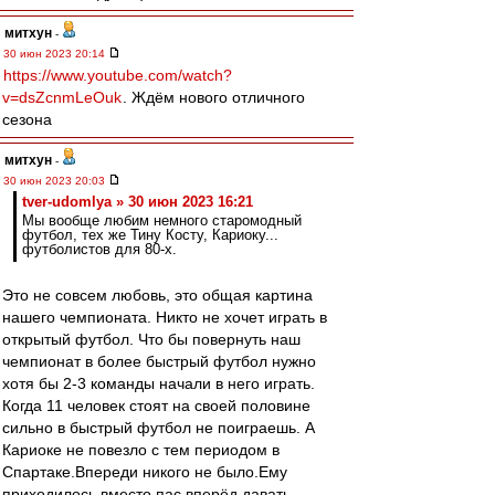
митхун
-
30 июн 2023 20:14
https://www.youtube.com/watch?
v=dsZcnmLeOuk
. Ждём нового отличного
сезона
митхун
-
30 июн 2023 20:03
tver-udomlya » 30 июн 2023 16:21
Мы вообще любим немного старомодный
футбол, тех же Тину Косту, Кариоку...
футболистов для 80-х.
Это не совсем любовь, это общая картина
нашего чемпионата. Никто не хочет играть в
открытый футбол. Что бы повернуть наш
чемпионат в более быстрый футбол нужно
хотя бы 2-3 команды начали в него играть.
Когда 11 человек стоят на своей половине
сильно в быстрый футбол не поиграешь. А
Кариоке не повезло с тем периодом в
Спартаке.Впереди никого не было.Ему
приходилось вместо пас вперёд давать