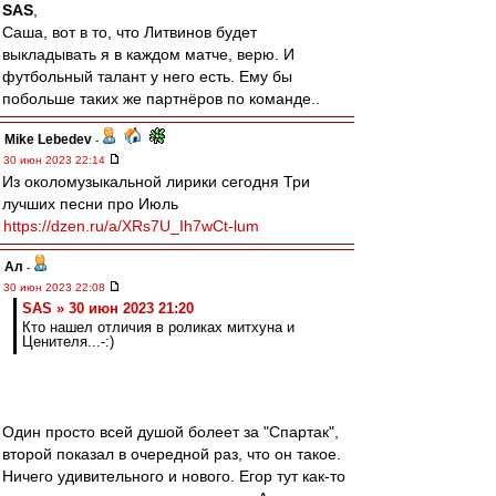
SAS
,
Саша, вот в то, что Литвинов будет
выкладывать я в каждом матче, верю. И
футбольный талант у него есть. Ему бы
побольше таких же партнёров по команде..
Mike Lebedev
-
30 июн 2023 22:14
Из околомузыкальной лирики сегодня Три
лучших песни про Июль
https://dzen.ru/a/XRs7U_Ih7wCt-lum
Ал
-
30 июн 2023 22:08
SAS » 30 июн 2023 21:20
Кто нашел отличия в роликах митхуна и
Ценителя...-:)
Один просто всей душой болеет за "Спартак",
второй показал в очередной раз, что он такое.
Ничего удивительного и нового. Егор тут как-то