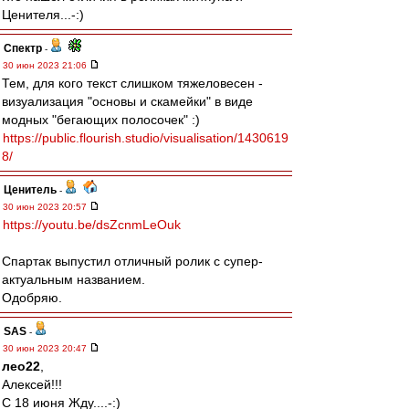
Ценителя...-:)
Спектр
-
30 июн 2023 21:06
Тем, для кого текст слишком тяжеловесен -
визуализация "основы и скамейки" в виде
модных "бегающих полосочек" :)
https://public.flourish.studio/visualisation/1430619
8/
Ценитель
-
30 июн 2023 20:57
https://youtu.be/dsZcnmLeOuk
Спартак выпустил отличный ролик с супер-
актуальным названием.
Одобряю.
SAS
-
30 июн 2023 20:47
лео22
,
Алексей!!!
С 18 июня Жду....-:)