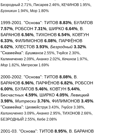
Безродный 2.71%, Писарев 2.46%, КЕЧИНОВ 1.95%,
Бузникин
1.94%, Мор 1.80%
1999-2001. "Основа": ТИТОВ
8.83%
, БУЛАТОВ
7.57%
, РОБСОН
7.31%
, ШИРКО
6.64%
, В.
БАРАНОВ
6.56%
, ТИХОНОВ
6.54%
, КОВТУН
6.33%
, ФИЛИМОНОВ
6.08%
, ПАРФЁНОВ
6.02%
, ХЛЕСТОВ
3.93%
,
Безродный
3.32%
.
"Скамейка":
Бушманов
2.55%, Тчуйсе 2.30%,
Калиниченко 2.09%,
Ананко
2.02%,
Кечинов
1.97%,
Мор
1.82%, Митрески 1.69%
2000-2002. "Основа": ТИТОВ
8.08%
, В.
БАРАНОВ
6.96%
, ПАРФЁНОВ
6.82%
, РОБСОН
6.00%
, БУЛАТОВ
5.46%
, КОВТУН
5.44%
,
Бесчастных
4.59%
, ШИРКО
4.05%
, Левицкий
3.98%
,
Митрески
3.76%
, ФИЛИМОНОВ
3.45%
.
"Скамейка":
Цихмейструк 3.43%,
Тчуйсе
3.38%,
Калиниченко
3.09%,
Ананко
2.95%, ТИХОНОВ 2.66%,
БЕЗРОДНЫЙ 2.55%, Кебе 2.08%
2001-03. "Основа": ТИТОВ
8.95%
, В. БАРАНОВ