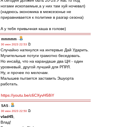
А сегодня должен быть 20-25.У нас то под
ногами ископаемые,а у них там хуй ночевал)
(надеюсь экономика в межсезонье не
приравнивается к политике в разгар сезона)
А у тебя привычная каша в голове)
mmmmm
-
30 июн 2023 22:53
Случайно наткнулся на интервью Дай Ударить.
Мучительные потуги грамотно беседовать.
Но инсайд, что на карандаше два ЦН - один
уровневый, другой лучший для РПРЛ.
Ну, и прочее по мелочам.
Малышев пытается заставить Эшуорта
работать.
https://youtu.be/c6CXyvH58iY
SAS
-
30 июн 2023 22:50
vlad45
,
Влад!