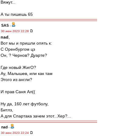
Вяжут...
А ты пишешь 65
SAS
-
30 июн 2023 22:28
nad
,
Вот мы и пришли опять к:
С Оренбургом цз
Он, ? Чернов? Дуарте?
Где новый ЖигО?
Ау, Малышев, или как там
Этого из англи?
И прав Саня Ал((
Ну да, 160 лет футболу,
Битлз,
А для Спартака зачем этот...Хер?...
nad
-
30 июн 2023 22:24