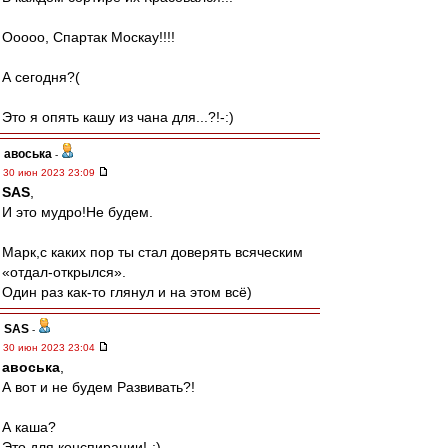
Ооооо, Спартак Москау!!!!
А сегодня?(
Это я опять кашу из чана для...?!-:)
авоська
-
30 июн 2023 23:09
SAS
,
И это мудро!Не будем.
Марк,с каких пор ты стал доверять всяческим
«отдал-открылся».
Один раз как-то глянул и на этом всё)
SAS
-
30 июн 2023 23:04
авоська
,
А вот и не будем Развивать?!
А каша?
Это для конспирации!-:)