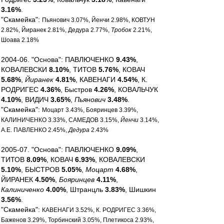
3.16%
.
"Скамейка":
Пьянович 3.07%, Йенчи 2.98%, КОВТУН
2.82%, Йиранек 2.81%, Дедура 2.77%,
Тробок
2.21%,
Шоава 2.18%
2004-06. "Основа": ПАВЛЮЧЕНКО
9.43%
,
КОВАЛЕВСКИ
8.10%
, ТИТОВ
5.76%
, КОВАЧ
5.68%
,
Йиранек
4.81%
, КАВЕНАГИ
4.54%
, К.
РОДРИГЕС
4.36%
, Быстров
4.26%
, КОВАЛЬЧУК
4.10%
, ВИДИЧ
3.65%
,
Пьянович
3.48%
.
"Скамейка":
Моцарт 3.43%, Бояринцев 3.39%,
КАЛИНИЧЕНКО 3.33%, САМЕДОВ 3.15%,
Йенчи
3.14%,
А.Е. ПАВЛЕНКО 2.45%,
Дедура
2.43%
2005-07. "Основа": ПАВЛЮЧЕНКО
9.09%
,
ТИТОВ
8.09%
, КОВАЧ
6.93%
, КОВАЛЕВСКИ
5.10%
, БЫСТРОВ
5.05%
,
Моцарт
4.68%
,
ЙИРАНЕК
4.50%
,
Бояринцев
4.11%
,
Калиниченко
4.00%
, Штранцль
3.83%
, Шишкин
3.56%
.
"Скамейка":
КАВЕНАГИ 3.52%, К. РОДРИГЕС 3.36%,
Баженов 3.29%, Торбинский 3.05%, Плетикоса 2.93%,