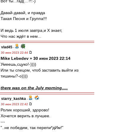
Вот ты...гад(...?!:-)
Давай-давай, и правда
Такая Песня и Группа!!!
И ведь 1 июля завтра,и Х знает,
Что нас ждёт в нем...
vlad45
-
30 июн 2023 22:44
Mike Lebedev » 30 июн 2023 22:14
Умеешь,сцуко!-))))
Или ты спецом, чтоб заставить выйти из
тишины?-о))))
there was on the July morning.....
starry_kashka
-
30 июн 2023 22:42
Ролик хороший, здорово!
Хочется верить в лучшее.
---
"..не победим, так перепи*дИм!"