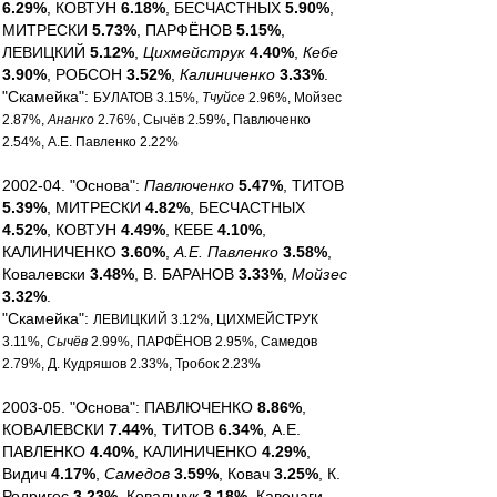
6.29%
, КОВТУН
6.18%
, БЕСЧАСТНЫХ
5.90%
,
МИТРЕСКИ
5.73%
, ПАРФЁНОВ
5.15%
,
ЛЕВИЦКИЙ
5.12%
,
Цихмейструк
4.40%
,
Кебе
3.90%
, РОБСОН
3.52%
,
Калиниченко
3.33%
.
"Скамейка":
БУЛАТОВ 3.15%,
Тчуйсе
2.96%, Мойзес
2.87%,
Ананко
2.76%, Сычёв 2.59%, Павлюченко
2.54%, А.Е. Павленко 2.22%
2002-04. "Основа":
Павлюченко
5.47%
, ТИТОВ
5.39%
, МИТРЕСКИ
4.82%
, БЕСЧАСТНЫХ
4.52%
, КОВТУН
4.49%
, КЕБЕ
4.10%
,
КАЛИНИЧЕНКО
3.60%
,
А.Е. Павленко
3.58%
,
Ковалевски
3.48%
, В. БАРАНОВ
3.33%
,
Мойзес
3.32%
.
"Скамейка":
ЛЕВИЦКИЙ 3.12%, ЦИХМЕЙСТРУК
3.11%,
Сычёв
2.99%, ПАРФЁНОВ 2.95%, Самедов
2.79%, Д. Кудряшов 2.33%, Тробок 2.23%
2003-05. "Основа": ПАВЛЮЧЕНКО
8.86%
,
КОВАЛЕВСКИ
7.44%
, ТИТОВ
6.34%
, А.Е.
ПАВЛЕНКО
4.40%
, КАЛИНИЧЕНКО
4.29%
,
Видич
4.17%
,
Самедов
3.59%
, Ковач
3.25%
, К.
Родригес
3.23%
, Ковальчук
3.18%
, Кавенаги