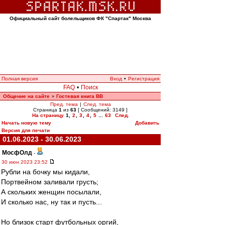
Официальный сайт болельщиков ФК "Спартак" Москва
Полная версия
Вход
•
Регистрация
FAQ
•
Поиск
Общение на сайте
Гостевая книга ВВ
»
Пред. тема
|
След. тема
Страница
1
из
63
[ Сообщений: 3149 ]
На страницу
1
,
2
,
3
,
4
,
5
...
63
След.
Начать новую тему
Добавить
Версия для печати
01.06.2023 - 30.06.2023
МосфОлд
-
30 июн 2023 23:52
Рубли на бочку мы кидали,
Портвейном заливали грусть;
А скольких женщин посылали,
И сколько нас, ну так и пусть...
Но близок старт футбольных оргий,