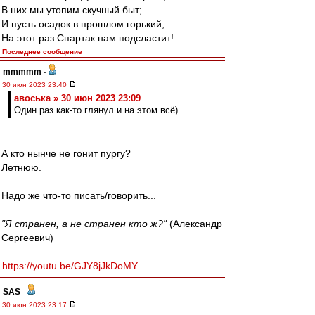
В них мы утопим скучный быт;
И пусть осадок в прошлом горький,
На этот раз Спартак нам подсластит!
Последнее сообщение
mmmmm
-
30 июн 2023 23:40
авоська » 30 июн 2023 23:09
Один раз как-то глянул и на этом всё)
А кто нынче не гонит пургу?
Летнюю.
Надо же что-то писать/говорить...
"Я странен, а не странен кто ж?"
(Александр
Сергеевич)
https://youtu.be/GJY8jJkDoMY
SAS
-
30 июн 2023 23:17