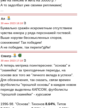
уже на пенсию и жить на 30000 р.?
А то задолбал уже своими репликами(
...
Ал
-
30 июн 2023 18:18
Буквально сражён искрометным отсутствием
чувства юмора у ряда персонажей гостевой.
Выше хоругви бессмысленных споров,
сокнижники! Так победим!
А не победим, так перепи*дИм!
Спектр
-
30 июн 2023 17:18
А теперь метрика поинтереснее: "основа" и
"скамейка" за трехгодичные периоды, на
основе все того же "личного вклада в успехи".
Для обозначения, так сказать, связи времен
футболисты "прошлой основы" в каждом новом
периоде выделены КАПСОМ, футболисты
"прошлой скамейки" -
курсивом
1996-98. "Основа": Тихонов
8.64%
, Титов