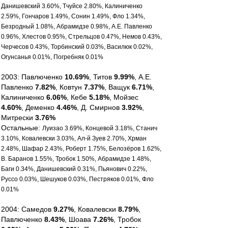
Данишевский 3.60%, Тчуйсе 2.80%, Калиниченко
2.59%, Гончаров 1.49%, Сонин 1.49%, Фло 1.34%,
Безродный 1.08%, Абрамидзе 0.98%, А.Е. Павленко
0.96%, Хлестов 0.95%, Стрельцов 0.47%, Немов 0.43%,
Черчесов 0.43%, Торбинский 0.03%, Василюк 0.02%,
Огунсанья 0.01%, Погребняк 0.01%
2003: Павлюченко
10.69%
, Титов
9.99%
, А.Е.
Павленко
7.82%
, Ковтун
7.37%
, Ващук
6.71%
,
Калиниченко
6.06%
, Кебе
5.18%
, Мойзес
4.60%
, Деменко
4.46%
, Д. Смирнов
3.92%
,
Митрески
3.76%
Остальные:
Луизао 3.69%, Концевой 3.18%, Станич
3.10%, Ковалевски 3.03%, Ал-й Зуев 2.70%, Хрман
2.48%, Шафар 2.43%, Роберт 1.75%, Белозёров 1.62%,
В. Баранов 1.55%, Тробок 1.50%, Абрамидзе 1.48%,
Баги 0.34%, Данишевский 0.31%, Пьянович 0.22%,
Руссо 0.03%, Шешуков 0.03%, Пестряков 0.01%, Фло
0.01%
2004: Самедов
9.27%
, Ковалевски
8.79%
,
Павлюченко
8.43%
, Шоава
7.26%
, Тробок