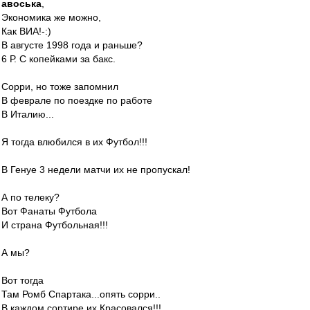
авоська
,
Экономика же можно,
Как ВИА!-:)
В августе 1998 года и раньше?
6 Р. С копейками за бакс.
Сорри, но тоже запомнил
В феврале по поездке по работе
В Италию...
Я тогда влюбился в их Футбол!!!
В Генуе 3 недели матчи их не пропускал!
А по телеку?
Вот Фанаты Футбола
И страна Футбольная!!!
А мы?
Вот тогда
Там Ромб Спартака...опять сорри..
В каждом сортире их Красовался!!!