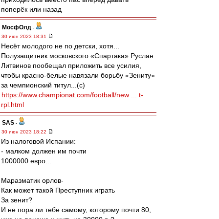
поперёк или назад
МосфОлд
-
30 июн 2023 18:31
Несёт молодого не по детски, хотя...
Полузащитник московского «Спартака» Руслан
Литвинов пообещал приложить все усилия,
чтобы красно-белые навязали борьбу «Зениту»
за чемпионский титул...(с)
https://www.championat.com/football/new ... t-
rpl.html
SAS
-
30 июн 2023 18:22
Из налоговой Испании:
- малком должен им почти
1000000 евро...
Маразматик орлов-
Как может такой Преступник играть
За зенит?
И не пора ли тебе самому, которому почти 80,