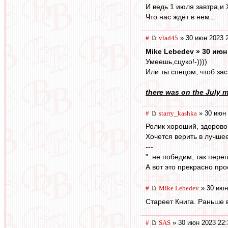
И ведь 1 июля завтра,и Х
Что нас ждёт в нем...
#
vlad45
» 30 июн 2023 
Mike Lebedev » 30 июн
Умеешь,сцуко!-))))
Или ты спецом, чтоб зас
there was on the July mo
#
starry_kashka
» 30 июн 
Ролик хороший, здорово
Хочется верить в лучшее
---
"..не победим, так пере
А вот это прекрасно про
#
Mike Lebedev
» 30 июн
Стареет Книга. Раньше 
#
SAS
» 30 июн 2023 22: