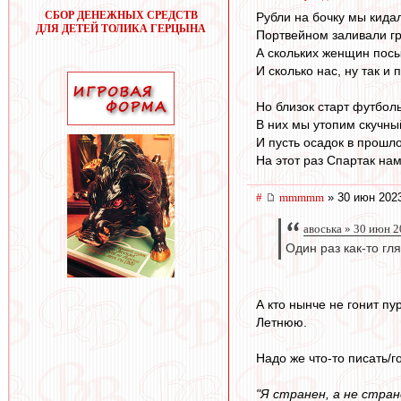
СБОР ДЕНЕЖНЫХ СРЕДСТВ
Рубли на бочку мы кида
ДЛЯ ДЕТЕЙ ТОЛИКА ГЕРЦЫНА
Портвейном заливали гр
А скольких женщин пос
И сколько нас, ну так и п
Но близок старт футбол
В них мы утопим скучны
И пусть осадок в прошло
На этот раз Спартак нам
#
mmmmm
» 30 июн 2023
авоська » 30 июн 2
Один раз как-то гля
А кто нынче не гонит пу
Летнюю.
Надо же что-то писать/го
"Я странен, а не стран