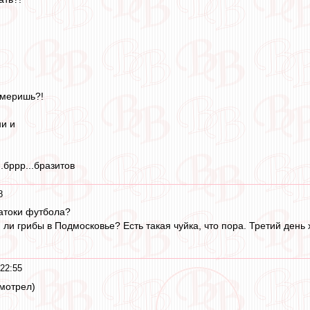
 меришь?!
ни и
.бррр...бразитов
8
натоки футбола?
 ли грибы в Подмосковье? Есть такая чуйка, что пора. Третий ден
22:55
мотрел)