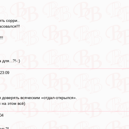
ть сорри..
совался!!!
!!
для...?!-:)
23:09
л доверять всяческим «отдал-открылся».
и на этом всё)
04
ать?!