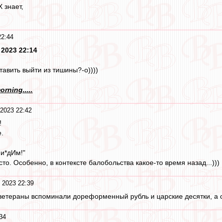
 знает,
22:44
 2023 22:14
тавить выйти из тишины?-о))))
rning.....
2023 22:42
!
.
пи*дИм!"
сто. Особенно, в контексте балобольства какое-то время назад...)))
 2023 22:39
ветераны вспоминали дореформенный рубль и царские десятки, а с
34