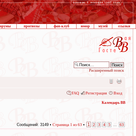
орумы
прогнозы
фан-клуб
юмор
музей
ссылки
Расширенный поиск
FAQ
Регистрация
Вход
Календарь ВВ
1
Сообщений: 3149 •
Страница
1
из
63
•
2
3
4
5
...
63