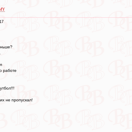
oMY
17
аньше?
.
л
о работе
утбол!!!
их не пропускал!