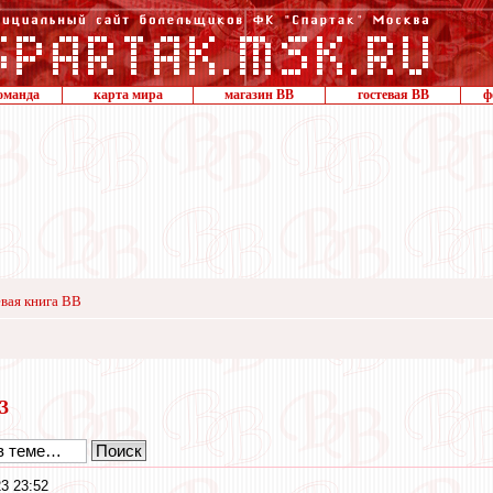
оманда
карта мира
магазин ВВ
гостевая ВВ
ф
вая книга ВВ
23
3 23:52