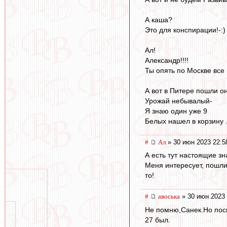
А каша?
Это для конспирации!-:)
Ал!
Александр!!!!
Ты опять по Москве все
А вот в Питере пошли о
Урожай небывалый-
Я знаю один уже 9
Белых нашел в корзину .
#
Ал
» 30 июн 2023 22:5
А есть тут настоящие з
Меня интересует, пошли
то!
#
авоська
» 30 июн 2023 
Не помню,Санек.Но пос
27 был.