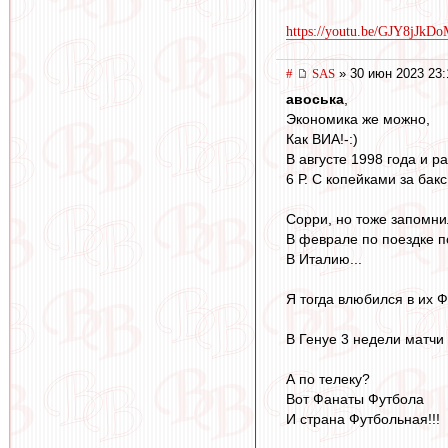
https://youtu.be/GJY8jJkD
#
SAS
» 30 июн 2023 23:
авоська
,
Экономика же можно,
Как ВИА!-:)
В августе 1998 года и р
6 Р. С копейками за бакс
Сорри, но тоже запомни
В феврале по поездке п
В Италию...
Я тогда влюбился в их Ф
В Генуе 3 недели матчи 
А по телеку?
Вот Фанаты Футбола
И страна Футбольная!!!