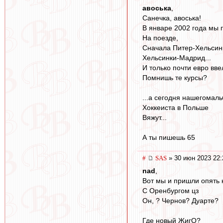
авоська
,
Санечка, авоська!
В январе 2002 года мы 
На поезде,
Сначала Питер-Хельсин
Хельсинки-Мадрид...
И только почти евро вве
Помнишь те курсы?
...а сегодня нашегомаль
Хоккеиста в Польше
Вяжут...
А ты пишешь 65
#
SAS
» 30 июн 2023 22:
nad
,
Вот мы и пришли опять к
С Оренбургом цз
Он, ? Чернов? Дуарте?
Где новый ЖигО?