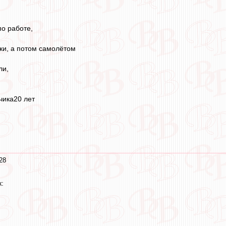
по работе,
ки, а потом самолётом
ли,
чика20 лет
28
: