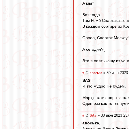
А мы?
Вот тогда
Там Ромб Спартака...опя
В каждом сортире их Кра
Ооооо, Спартак Москау!!
А сегодня?(
Это я опять кашу из чана 
#
авоська
» 30 июн 2023 
SAS
,
И это мудро!Не будем.
Марк,с каких пор ты ста
Один раз как-то глянул 
#
SAS
» 30 июн 2023 23:
авоська
,
А вот и не будем Развив