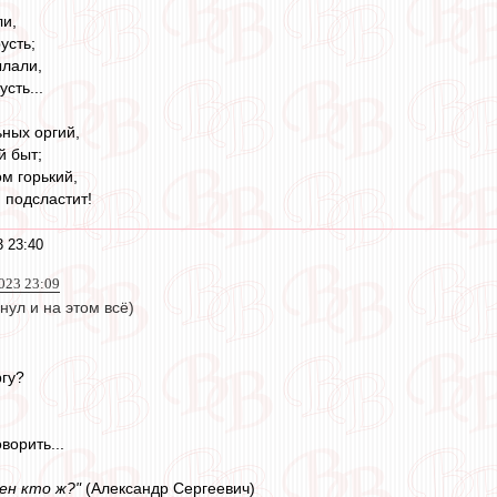
ли,
усть;
ылали,
усть...
ьных оргий,
й быт;
м горький,
 подсластит!
 23:40
023 23:09
нул и на этом всё)
ргу?
ворить...
ен кто ж?"
(Александр Сергеевич)