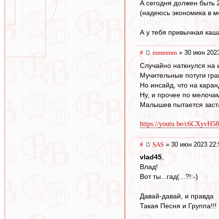
А сегодня должен быть 2
(надеюсь экономика в м
А у тебя привычная каша
#
mmmmm
» 30 июн 2023
Случайно наткнулся на 
Мучительные потуги гра
Но инсайд, что на кара
Ну, и прочее по мелоча
Малышев пытается заст
https://youtu.be/c6CXyvH5
#
SAS
» 30 июн 2023 22:
vlad45
,
Влад!
Вот ты...гад(...?!:-)
Давай-давай, и правда
Такая Песня и Группа!!!