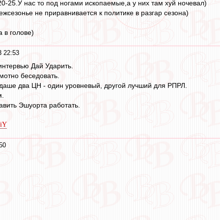
0-25.У нас то под ногами ископаемые,а у них там хуй ночевал)
ежсезонье не приравнивается к политике в разгар сезона)
 в голове)
 22:53
интервью Дай Ударить.
мотно беседовать.
ндаше два ЦН - один уровневый, другой лучший для РПРЛ.
м.
авить Эшуорта работать.
8iY
50