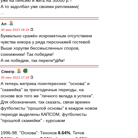
уже на пенсию и жить на 30000 р.?
А то задолбал уже своими репликами(
...
Ал
-
30 июн 2023 18:18
Буквально сражён искрометным отсутствием
чувства юмора у ряда персонажей гостевой.
Выше хоругви бессмысленных споров,
сокнижники! Так победим!
А не победим, так перепи*дИм!
Спектр
-
30 июн 2023 17:18
А теперь метрика поинтереснее: "основа" и
"скамейка" за трехгодичные периоды, на
основе все того же "личного вклада в успехи".
Для обозначения, так сказать, связи времен
футболисты "прошлой основы" в каждом новом
периоде выделены КАПСОМ, футболисты
"прошлой скамейки" -
курсивом
1996-98. "Основа": Тихонов
8.64%
, Титов