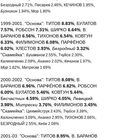
Безродный 2.71%, Писарев 2.46%, КЕЧИНОВ 1.95%,
Бузникин
1.94%, Мор 1.80%
1999-2001. "Основа": ТИТОВ
8.83%
, БУЛАТОВ
7.57%
, РОБСОН
7.31%
, ШИРКО
6.64%
, В.
БАРАНОВ
6.56%
, ТИХОНОВ
6.54%
, КОВТУН
6.33%
, ФИЛИМОНОВ
6.08%
, ПАРФЁНОВ
6.02%
, ХЛЕСТОВ
3.93%
,
Безродный
3.32%
.
"Скамейка":
Бушманов
2.55%, Тчуйсе 2.30%,
Калиниченко 2.09%,
Ананко
2.02%,
Кечинов
1.97%,
Мор
1.82%, Митрески 1.69%
2000-2002. "Основа": ТИТОВ
8.08%
, В.
БАРАНОВ
6.96%
, ПАРФЁНОВ
6.82%
, РОБСОН
6.00%
, БУЛАТОВ
5.46%
, КОВТУН
5.44%
,
Бесчастных
4.59%
, ШИРКО
4.05%
, Левицкий
3.98%
,
Митрески
3.76%
, ФИЛИМОНОВ
3.45%
.
"Скамейка":
Цихмейструк 3.43%,
Тчуйсе
3.38%,
Калиниченко
3.09%,
Ананко
2.95%, ТИХОНОВ 2.66%,
БЕЗРОДНЫЙ 2.55%, Кебе 2.08%
2001-03. "Основа": ТИТОВ
8.95%
, В. БАРАНОВ