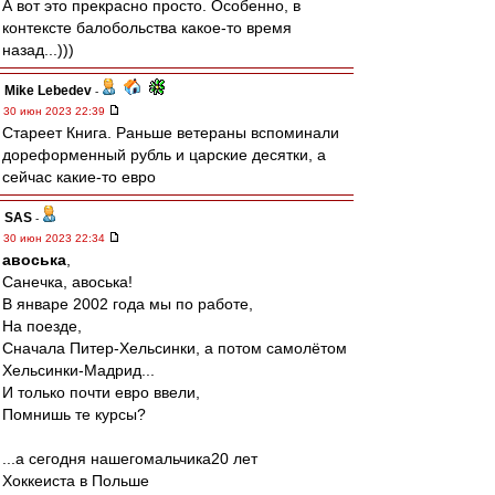
А вот это прекрасно просто. Особенно, в
контексте балобольства какое-то время
назад...)))
Mike Lebedev
-
30 июн 2023 22:39
Стареет Книга. Раньше ветераны вспоминали
дореформенный рубль и царские десятки, а
сейчас какие-то евро
SAS
-
30 июн 2023 22:34
авоська
,
Санечка, авоська!
В январе 2002 года мы по работе,
На поезде,
Сначала Питер-Хельсинки, а потом самолётом
Хельсинки-Мадрид...
И только почти евро ввели,
Помнишь те курсы?
...а сегодня нашегомальчика20 лет
Хоккеиста в Польше