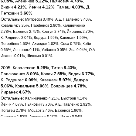
6.05%
, Аленичев
5.22%
, Пьянович
4.78%
,
Видич
4.21%
, Йенчи
4.12%
, Тамаш
4.03%
, Д.
Петкович
3.60%
Остальные:
Митрески 3.40%, А.Е. Павленко 3.40%,
Ковальчук 3.35%, Парфёнов 2.80%, Калиниченко
2.78%, Баженов 2.75%, Ковтун 2.74%, Йиранек 2.70%,
К. Родригес 2.04%, Дедура 1.99%, Кавенаги 1.99%,
Погребняк 1.63%, Ахмедов 1.02%, Соса 0.75%, Кебе
0.66%, Лешонок 0.11%, Урбанек 0.05%, Зоа 0.04%, О.А.
Иванов 0.01%, Шишкин 0.01%
2005: Ковалевски
9.28%
, Титов
8.43%
,
Павлюченко
8.00%
, Ковач
7.55%
, Видич
6.77%
,
К. Родригес
6.09%
, Кавенаги
5.97%
, Дедура
5.06%
, Ковальчук
5.06%
, Бояринцев
4.78%
,
Йиранек
4.67%
Остальные:
Калиниченко 4.21%, Быстров 4.14%,
Йенчи 4.07%, Пьянович 3.70%, А.Е. Павленко 2.92%,
Погатец 2.78%, Моцарт 2.46%, Баженов 1.96%,
Самедов 1.93%, Аленичев 0.10%, Шоава 0.04%,
Парфёнов 0.02%, Рубин 0.02%
2006: Павлюченко
11.62%
, Ковач
7.81%
,