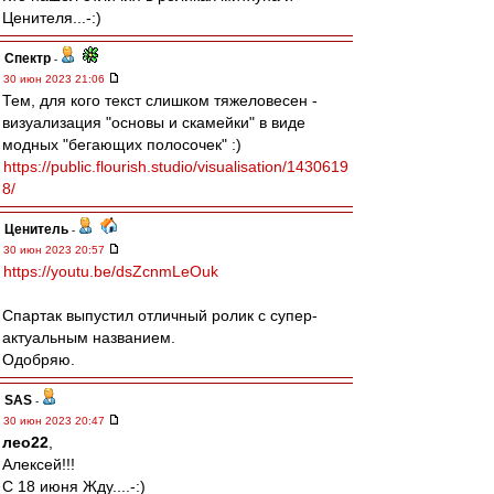
Ценителя...-:)
Спектр
-
30 июн 2023 21:06
Тем, для кого текст слишком тяжеловесен -
визуализация "основы и скамейки" в виде
модных "бегающих полосочек" :)
https://public.flourish.studio/visualisation/1430619
8/
Ценитель
-
30 июн 2023 20:57
https://youtu.be/dsZcnmLeOuk
Спартак выпустил отличный ролик с супер-
актуальным названием.
Одобряю.
SAS
-
30 июн 2023 20:47
лео22
,
Алексей!!!
С 18 июня Жду....-:)