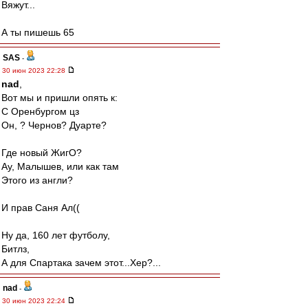
Вяжут...
А ты пишешь 65
SAS
-
30 июн 2023 22:28
nad
,
Вот мы и пришли опять к:
С Оренбургом цз
Он, ? Чернов? Дуарте?
Где новый ЖигО?
Ау, Малышев, или как там
Этого из англи?
И прав Саня Ал((
Ну да, 160 лет футболу,
Битлз,
А для Спартака зачем этот...Хер?...
nad
-
30 июн 2023 22:24