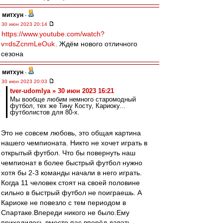
митхун
-
30 июн 2023 20:14
https://www.youtube.com/watch?
v=dsZcnmLeOuk
. Ждём нового отличного
сезона
митхун
-
30 июн 2023 20:03
tver-udomlya » 30 июн 2023 16:21
Мы вообще любим немного старомодный
футбол, тех же Тину Косту, Кариоку...
футболистов для 80-х.
Это не совсем любовь, это общая картина
нашего чемпионата. Никто не хочет играть в
открытый футбол. Что бы повернуть наш
чемпионат в более быстрый футбол нужно
хотя бы 2-3 команды начали в него играть.
Когда 11 человек стоят на своей половине
сильно в быстрый футбол не поиграешь. А
Кариоке не повезло с тем периодом в
Спартаке.Впереди никого не было.Ему
приходилось вместо пас вперёд давать