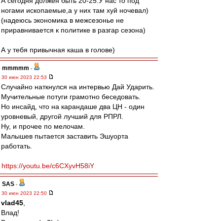
А сегодня должен быть 20-25.У нас то под
ногами ископаемые,а у них там хуй ночевал)
(надеюсь экономика в межсезонье не
приравнивается к политике в разгар сезона)
А у тебя привычная каша в голове)
mmmmm
-
30 июн 2023 22:53
Случайно наткнулся на интервью Дай Ударить.
Мучительные потуги грамотно беседовать.
Но инсайд, что на карандаше два ЦН - один
уровневый, другой лучший для РПРЛ.
Ну, и прочее по мелочам.
Малышев пытается заставить Эшуорта
работать.
https://youtu.be/c6CXyvH58iY
SAS
-
30 июн 2023 22:50
vlad45
,
Влад!