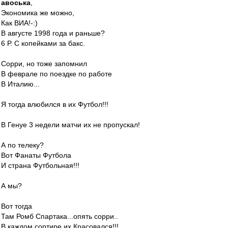
авоська
,
Экономика же можно,
Как ВИА!-:)
В августе 1998 года и раньше?
6 Р. С копейками за бакс.
Сорри, но тоже запомнил
В феврале по поездке по работе
В Италию...
Я тогда влюбился в их Футбол!!!
В Генуе 3 недели матчи их не пропускал!
А по телеку?
Вот Фанаты Футбола
И страна Футбольная!!!
А мы?
Вот тогда
Там Ромб Спартака...опять сорри..
В каждом сортире их Красовался!!!