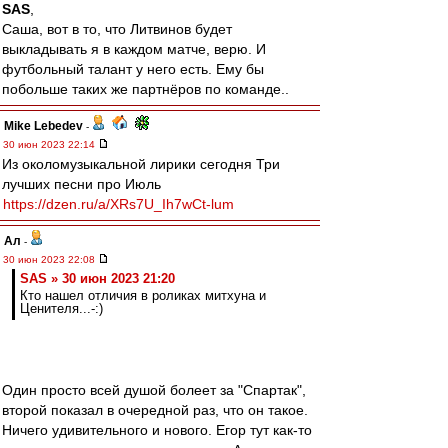
SAS
,
Саша, вот в то, что Литвинов будет
выкладывать я в каждом матче, верю. И
футбольный талант у него есть. Ему бы
побольше таких же партнёров по команде..
Mike Lebedev
-
30 июн 2023 22:14
Из околомузыкальной лирики сегодня Три
лучших песни про Июль
https://dzen.ru/a/XRs7U_Ih7wCt-lum
Ал
-
30 июн 2023 22:08
SAS » 30 июн 2023 21:20
Кто нашел отличия в роликах митхуна и
Ценителя...-:)
Один просто всей душой болеет за "Спартак",
второй показал в очередной раз, что он такое.
Ничего удивительного и нового. Егор тут как-то