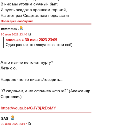
В них мы утопим скучный быт;
И пусть осадок в прошлом горький,
На этот раз Спартак нам подсластит!
Последнее сообщение
mmmmm
-
30 июн 2023 23:40
авоська » 30 июн 2023 23:09
Один раз как-то глянул и на этом всё)
А кто нынче не гонит пургу?
Летнюю.
Надо же что-то писать/говорить...
"Я странен, а не странен кто ж?"
(Александр
Сергеевич)
https://youtu.be/GJY8jJkDoMY
SAS
-
30 июн 2023 23:17