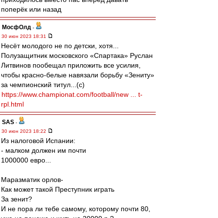
поперёк или назад
МосфОлд
-
30 июн 2023 18:31
Несёт молодого не по детски, хотя...
Полузащитник московского «Спартака» Руслан
Литвинов пообещал приложить все усилия,
чтобы красно-белые навязали борьбу «Зениту»
за чемпионский титул...(с)
https://www.championat.com/football/new ... t-
rpl.html
SAS
-
30 июн 2023 18:22
Из налоговой Испании:
- малком должен им почти
1000000 евро...
Маразматик орлов-
Как может такой Преступник играть
За зенит?
И не пора ли тебе самому, которому почти 80,