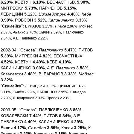
6.29%
, КОВТУН
6.18%
, БЕСЧАСТНЫХ
5.90%
,
МИТРЕСКИ
5.73%
, ПАРФЁНОВ
5.15%
,
ЛЕВИЦКИЙ
5.12%
,
Цихмейструк
4.40%
,
Кебе
3.90%
, РОБСОН
3.52%
,
Калиниченко
3.33%
.
"Скамейка":
БУЛАТОВ 3.15%,
Тчуйсе
2.96%, Мойзес
2.87%,
Ананко
2.76%, Сычёв 2.59%, Павлюченко
2.54%, А.Е. Павленко 2.22%
2002-04. "Основа":
Павлюченко
5.47%
, ТИТОВ
5.39%
, МИТРЕСКИ
4.82%
, БЕСЧАСТНЫХ
4.52%
, КОВТУН
4.49%
, КЕБЕ
4.10%
,
КАЛИНИЧЕНКО
3.60%
,
А.Е. Павленко
3.58%
,
Ковалевски
3.48%
, В. БАРАНОВ
3.33%
,
Мойзес
3.32%
.
"Скамейка":
ЛЕВИЦКИЙ 3.12%, ЦИХМЕЙСТРУК
3.11%,
Сычёв
2.99%, ПАРФЁНОВ 2.95%, Самедов
2.79%, Д. Кудряшов 2.33%, Тробок 2.23%
2003-05. "Основа": ПАВЛЮЧЕНКО
8.86%
,
КОВАЛЕВСКИ
7.44%
, ТИТОВ
6.34%
, А.Е.
ПАВЛЕНКО
4.40%
, КАЛИНИЧЕНКО
4.29%
,
Видич
4.17%
,
Самедов
3.59%
, Ковач
3.25%
, К.
Родригес
3.23%
, Ковальчук
3.18%
, Кавенаги