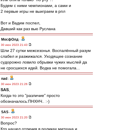
Будем с ними чемпионами, а сами и
2 первые игры не выиграем в рпл
Вот и Вадим поспел,
Давший как раз вью Руслана
МосфОлд
-
30 июн 2023 21:43
Шли 27 сутки межсезонья. Воспалённый разум
слабел и разжижался. Уходящее сознание
судорожно ловило обрывки чужих мыслей да
не сросшихся идей. Водка не помогала...
nad
-
30 июн 2023 21:26
SAS
,
Когда-то это "различие" просто
обозначалось:ПНХНЧ.. :-)
SAS
-
30 июн 2023 21:20
Вопрос?
Кто нашел отличия в роликах митхуна и