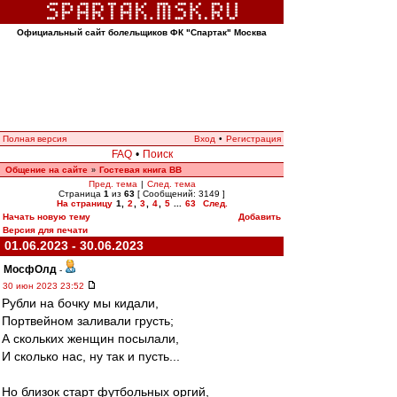
Официальный сайт болельщиков ФК "Спартак" Москва
Полная версия
Вход
•
Регистрация
FAQ
•
Поиск
Общение на сайте
Гостевая книга ВВ
»
Пред. тема
|
След. тема
Страница
1
из
63
[ Сообщений: 3149 ]
На страницу
1
,
2
,
3
,
4
,
5
...
63
След.
Начать новую тему
Добавить
Версия для печати
01.06.2023 - 30.06.2023
МосфОлд
-
30 июн 2023 23:52
Рубли на бочку мы кидали,
Портвейном заливали грусть;
А скольких женщин посылали,
И сколько нас, ну так и пусть...
Но близок старт футбольных оргий,