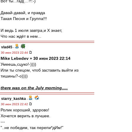
Вот ты...гад(...?!:-)
Давай-давай, и правда
Такая Песня и Группа!!!
И ведь 1 июля завтра,и Х знает,
Что нас ждёт в нем...
vlad45
-
30 июн 2023 22:44
Mike Lebedev » 30 июн 2023 22:14
Умеешь,сцуко!-))))
Или ты спецом, чтоб заставить выйти из
тишины?-о))))
there was on the July morning.....
starry_kashka
-
30 июн 2023 22:42
Ролик хороший, здорово!
Хочется верить в лучшее.
---
"..не победим, так перепи*дИм!"