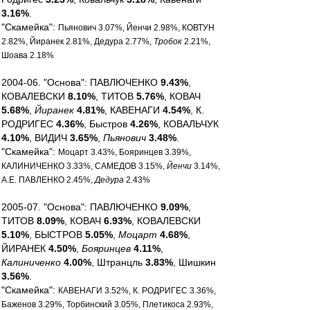
3.16%
.
"Скамейка":
Пьянович 3.07%, Йенчи 2.98%, КОВТУН
2.82%, Йиранек 2.81%, Дедура 2.77%,
Тробок
2.21%,
Шоава 2.18%
2004-06. "Основа": ПАВЛЮЧЕНКО
9.43%
,
КОВАЛЕВСКИ
8.10%
, ТИТОВ
5.76%
, КОВАЧ
5.68%
,
Йиранек
4.81%
, КАВЕНАГИ
4.54%
, К.
РОДРИГЕС
4.36%
, Быстров
4.26%
, КОВАЛЬЧУК
4.10%
, ВИДИЧ
3.65%
,
Пьянович
3.48%
.
"Скамейка":
Моцарт 3.43%, Бояринцев 3.39%,
КАЛИНИЧЕНКО 3.33%, САМЕДОВ 3.15%,
Йенчи
3.14%,
А.Е. ПАВЛЕНКО 2.45%,
Дедура
2.43%
2005-07. "Основа": ПАВЛЮЧЕНКО
9.09%
,
ТИТОВ
8.09%
, КОВАЧ
6.93%
, КОВАЛЕВСКИ
5.10%
, БЫСТРОВ
5.05%
,
Моцарт
4.68%
,
ЙИРАНЕК
4.50%
,
Бояринцев
4.11%
,
Калиниченко
4.00%
, Штранцль
3.83%
, Шишкин
3.56%
.
"Скамейка":
КАВЕНАГИ 3.52%, К. РОДРИГЕС 3.36%,
Баженов 3.29%, Торбинский 3.05%, Плетикоса 2.93%,