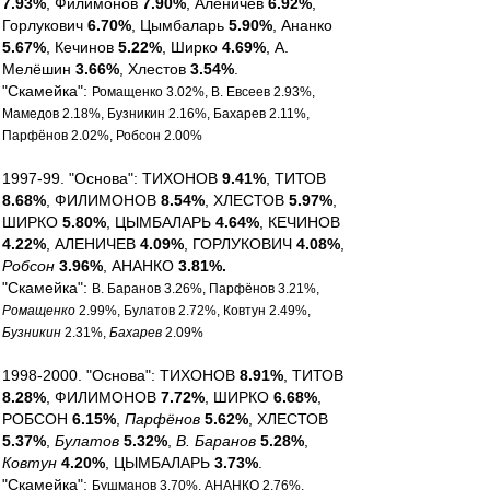
7.93%
, Филимонов
7.90%
, Аленичев
6.92%
,
Горлукович
6.70%
, Цымбаларь
5.90%
, Ананко
5.67%
, Кечинов
5.22%
, Ширко
4.69%
, А.
Мелёшин
3.66%
, Хлестов
3.54%
.
"Скамейка":
Ромащенко 3.02%, В. Евсеев 2.93%,
Мамедов 2.18%, Бузникин 2.16%, Бахарев 2.11%,
Парфёнов 2.02%, Робсон 2.00%
1997-99. "Основа": ТИХОНОВ
9.41%
, ТИТОВ
8.68%
, ФИЛИМОНОВ
8.54%
, ХЛЕСТОВ
5.97%
,
ШИРКО
5.80%
, ЦЫМБАЛАРЬ
4.64%
, КЕЧИНОВ
4.22%
, АЛЕНИЧЕВ
4.09%
, ГОРЛУКОВИЧ
4.08%
,
Робсон
3.96%
, АНАНКО
3.81%.
"Скамейка":
В. Баранов 3.26%, Парфёнов 3.21%,
Ромащенко
2.99%, Булатов 2.72%, Ковтун 2.49%,
Бузникин
2.31%,
Бахарев
2.09%
1998-2000. "Основа": ТИХОНОВ
8.91%
, ТИТОВ
8.28%
, ФИЛИМОНОВ
7.72%
, ШИРКО
6.68%
,
РОБСОН
6.15%
,
Парфёнов
5.62%
, ХЛЕСТОВ
5.37%
,
Булатов
5.32%
,
В. Баранов
5.28%
,
Ковтун
4.20%
, ЦЫМБАЛАРЬ
3.73%
.
"Скамейка":
Бушманов 3.70%, АНАНКО 2.76%,