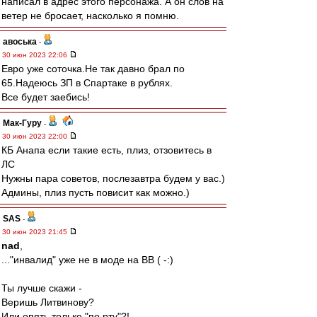
написал в адрес этого персонажа. А он слов на
ветер не бросает, насколько я помню.
авоська
-
30 июн 2023 22:06
Евро уже соточка.Не так давно брал по
65.Надеюсь ЗП в Спартаке в рублях.
Все будет заебись!
Мак-Гуру
-
30 июн 2023 22:00
КБ Анапа если такие есть, плиз, отзовитесь в
ЛС
Нужны пара советов, послезавтра будем у вас.)
Админы, плиз пусть повисит как можно.)
SAS
-
30 июн 2023 21:45
nad
,
..."инвалид" уже не в моде на ВВ ( -:)
Ты лучше скажи -
Веришь Литвинову?
Или опять только "по рту"?!