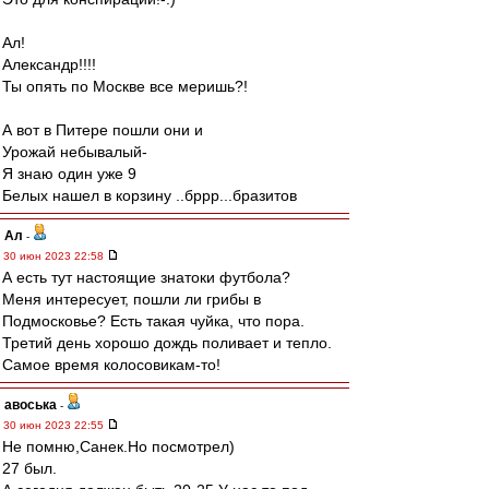
Ал!
Александр!!!!
Ты опять по Москве все меришь?!
А вот в Питере пошли они и
Урожай небывалый-
Я знаю один уже 9
Белых нашел в корзину ..бррр...бразитов
Ал
-
30 июн 2023 22:58
А есть тут настоящие знатоки футбола?
Меня интересует, пошли ли грибы в
Подмосковье? Есть такая чуйка, что пора.
Третий день хорошо дождь поливает и тепло.
Самое время колосовикам-то!
авоська
-
30 июн 2023 22:55
Не помню,Санек.Но посмотрел)
27 был.