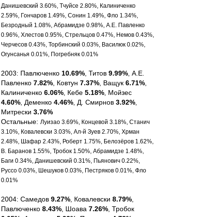
Данишевский 3.60%, Тчуйсе 2.80%, Калиниченко
2.59%, Гончаров 1.49%, Сонин 1.49%, Фло 1.34%,
Безродный 1.08%, Абрамидзе 0.98%, А.Е. Павленко
0.96%, Хлестов 0.95%, Стрельцов 0.47%, Немов 0.43%,
Черчесов 0.43%, Торбинский 0.03%, Василюк 0.02%,
Огунсанья 0.01%, Погребняк 0.01%
2003: Павлюченко
10.69%
, Титов
9.99%
, А.Е.
Павленко
7.82%
, Ковтун
7.37%
, Ващук
6.71%
,
Калиниченко
6.06%
, Кебе
5.18%
, Мойзес
4.60%
, Деменко
4.46%
, Д. Смирнов
3.92%
,
Митрески
3.76%
Остальные:
Луизао 3.69%, Концевой 3.18%, Станич
3.10%, Ковалевски 3.03%, Ал-й Зуев 2.70%, Хрман
2.48%, Шафар 2.43%, Роберт 1.75%, Белозёров 1.62%,
В. Баранов 1.55%, Тробок 1.50%, Абрамидзе 1.48%,
Баги 0.34%, Данишевский 0.31%, Пьянович 0.22%,
Руссо 0.03%, Шешуков 0.03%, Пестряков 0.01%, Фло
0.01%
2004: Самедов
9.27%
, Ковалевски
8.79%
,
Павлюченко
8.43%
, Шоава
7.26%
, Тробок