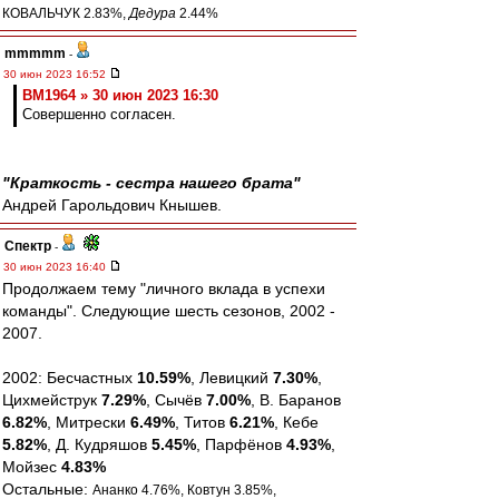
КОВАЛЬЧУК 2.83%,
Дедура
2.44%
mmmmm
-
30 июн 2023 16:52
BM1964 » 30 июн 2023 16:30
Совершенно согласен.
"Краткость - сестра нашего брата"
Андрей Гарольдович Кнышев.
Спектр
-
30 июн 2023 16:40
Продолжаем тему "личного вклада в успехи
команды". Следующие шесть сезонов, 2002 -
2007.
2002: Бесчастных
10.59%
, Левицкий
7.30%
,
Цихмейструк
7.29%
, Сычёв
7.00%
, В. Баранов
6.82%
, Митрески
6.49%
, Титов
6.21%
, Кебе
5.82%
, Д. Кудряшов
5.45%
, Парфёнов
4.93%
,
Мойзес
4.83%
Остальные:
Ананко 4.76%, Ковтун 3.85%,