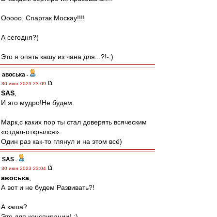
Ооооо, Спартак Москау!!!!
А сегодня?(
Это я опять кашу из чана для...?!-:)
авоська
-
30 июн 2023 23:09
SAS
,
И это мудро!Не будем.
Марк,с каких пор ты стал доверять всяческим
«отдал-открылся».
Один раз как-то глянул и на этом всё)
SAS
-
30 июн 2023 23:04
авоська
,
А вот и не будем Развивать?!
А каша?
Это для конспирации!-:)