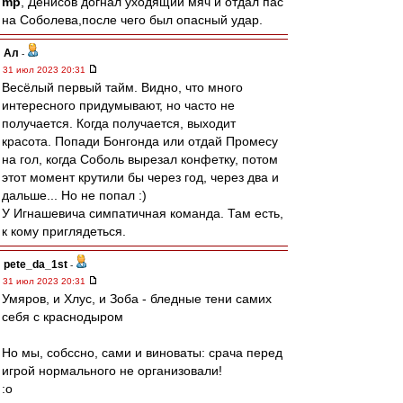
mp
, Денисов догнал уходящий мяч и отдал пас
на Соболева,после чего был опасный удар.
Ал
-
31 июл 2023 20:31
Весёлый первый тайм. Видно, что много
интересного придумывают, но часто не
получается. Когда получается, выходит
красота. Попади Бонгонда или отдай Промесу
на гол, когда Соболь вырезал конфетку, потом
этот момент крутили бы через год, через два и
дальше... Но не попал :)
У Игнашевича симпатичная команда. Там есть,
к кому приглядеться.
pete_da_1st
-
31 июл 2023 20:31
Умяров, и Хлус, и Зоба - бледные тени самих
себя с краснодыром
Но мы, собссно, сами и виноваты: срача перед
игрой нормального не организовали!
:o