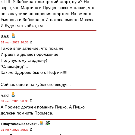
к ТШ. У Зобнина тоже третий старт, ну и? Не
верю, что Мартинс и Пруцев совсем плохи, что
не заслужили поощрения стартом. Их вместо
Умярова и Зобнина, а Игнатова вместо Мозеса.
И будет четырёха, гм..
SAS
-
31 июл 2023 20:36
Такое впечатление, что пока не
Играют, а делают одолжение
Полупустому стадиону(
"Славафнд"...
Как же Здорово было с Нефтчи!!!!
Сейчас ещё и на кубок его введут...
vald
-
31 июл 2023 20:33
А Промес должен помнить Пуцко. А Пуцко
должен помнить Промеса.
Спартачек-Казачек!
-
31 июл 2023 20:33