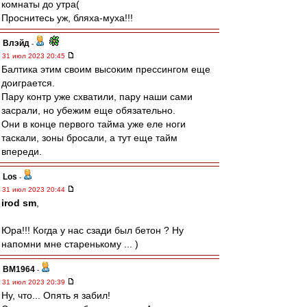
комнаты до утра(
Проснитесь уж, бляха-муха!!!
Влэйд
-
31 июл 2023 20:45
Балтика этим своим высоким прессингом еще
доиграется.
Пару контр уже схватили, пару наши сами
засрали, но убежим еще обязательно.
Они в конце первого тайма уже еле ноги
таскали, зоны бросали, а тут еще тайм
впереди.
Los
-
31 июл 2023 20:44
irod sm
,
Юра!!! Когда у нас сзади был бетон ? Ну
напомни мне старенькому ... )
BM1964
-
31 июл 2023 20:39
Ну, что... Опять я забил!