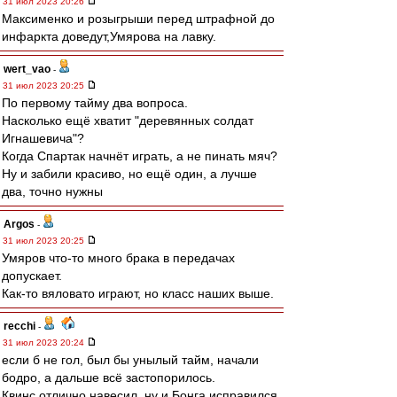
31 июл 2023 20:26
Максименко и розыгрыши перед штрафной до
инфаркта доведут,Умярова на лавку.
wert_vao
-
31 июл 2023 20:25
По первому тайму два вопроса.
Насколько ещё хватит "деревянных солдат
Игнашевича"?
Когда Спартак начнёт играть, а не пинать мяч?
Ну и забили красиво, но ещё один, а лучше
два, точно нужны
Argos
-
31 июл 2023 20:25
Умяров что-то много брака в передачах
допускает.
Как-то вяловато играют, но класс наших выше.
recchi
-
31 июл 2023 20:24
если б не гол, был бы унылый тайм, начали
бодро, а дальше всё застопорилось.
Квинс отлично навесил, ну и Бонга исправился