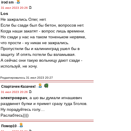
irod sm
-
31 июл 2023 20:26
Los
Не зажрались Олег, нет.
Если бы сзади был бы бетон, вопросов нет.
Когда наши закатят - вопрос лишь времени.
Но сзади у нас на таком тоненьком нервяке,
что прости - ну никак не зажрались.
Пропустили бы и калининград ушел бы в
защиту. И опять потели бы взламывая.
А сейчас они такую вольницу дают сзади -
используй, не хочу.
Редактировалось 31 июл 2023 20:27
Спартачек-Казачек!
-
31 июл 2023 20:26
электроврач
, а шо вы думали игнашевич
раздвинет булки и примет сразу туда 5голов.
Ну порадуйтесь голу....
Раслабтесь))))
Помор10
-