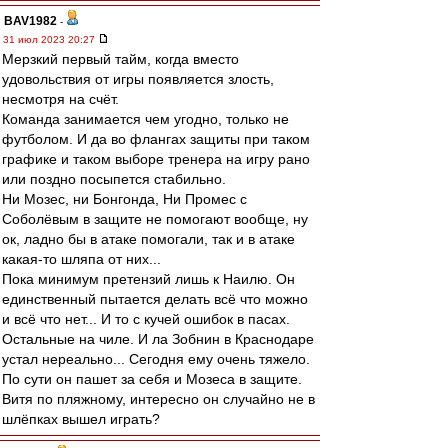
BAV1982
-
31 июл 2023 20:27
Мерзкий первый тайм, когда вместо
удовольствия от игры появляется злость,
несмотря на счёт.
Команда занимается чем угодно, только не
футболом. И да во флангах защиты при таком
графике и таком выборе тренера на игру рано
или поздно посыпется стабильно.
Ни Мозес, ни Бонгонда, Ни Промес с
Соболёвым в защите не помогают вообще, ну
ок, ладно бы в атаке помогали, так и в атаке
какая-то шляпа от них...
Пока минимум претензий лишь к Наилю. Он
единственный пытается делать всё что можно
и всё что нет... И то с кучей ошибок в пасах.
Остальные на чиле. И ла Зобнин в Краснодаре
устал нереально... Сегодня ему очень тяжело.
По сути он пашет за себя и Мозеса в защите.
Витя по пляжному, интересно он случайно не в
шлёпках вышел играть?