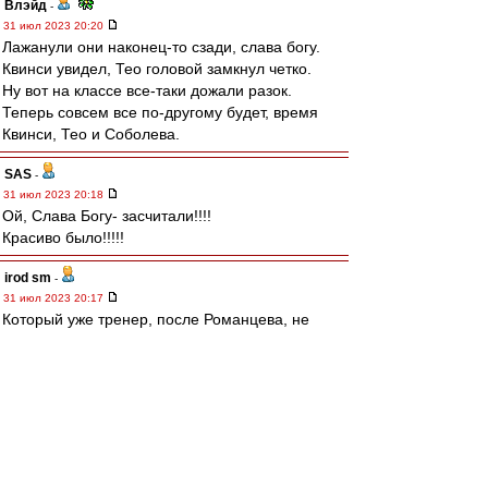
Влэйд
-
31 июл 2023 20:20
Лажанули они наконец-то сзади, слава богу.
Квинси увидел, Тео головой замкнул четко.
Ну вот на классе все-таки дожали разок.
Теперь совсем все по-другому будет, время
Квинси, Тео и Соболева.
SAS
-
31 июл 2023 20:18
Ой, Слава Богу- засчитали!!!!
Красиво было!!!!!
irod sm
-
31 июл 2023 20:17
Который уже тренер, после Романцева, не
может донести до игроков, что нельзя играть
вполсилы.
И сука, никто в клубе не может эту блять
страшную тайну донести каждому
новоприбывшему тренеру.
Прямо с порога, даже перед подписанием
контракта, с ним.