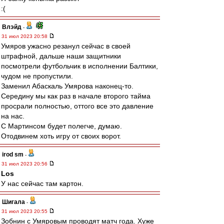
:(
Влэйд
-
31 июл 2023 20:58
Умяров ужасно резанул сейчас в своей
штрафной, дальше наши защитники
посмотрели футбольчик в исполнении Балтики,
чудом не пропустили.
Заменил Абаскаль Умярова наконец-то.
Середину мы как раз в начале второго тайма
просрали полностью, оттого все это давление
на нас.
С Мартинсом будет полегче, думаю.
Отодвинем хоть игру от своих ворот.
irod sm
-
31 июл 2023 20:56
Los
У нас сейчас там картон.
Шигала
-
31 июл 2023 20:55
Зобнин с Умяровым проводят матч года. Хуже