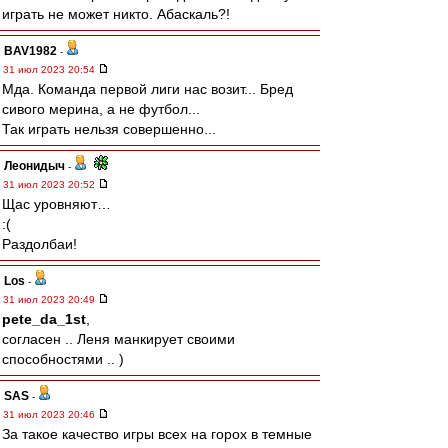
играть не может никто. Абаскаль?!
BAV1982
-
31 июл 2023 20:54
Мда. Команда первой лиги нас возит... Бред
сивого мерина, а не футбол...
Так играть нельзя совершенно...
Леонидыч
-
31 июл 2023 20:52
Щас уровняют…
:(
Раздолбаи!
Los
-
31 июл 2023 20:49
pete_da_1st
,
согласен .. Леня манкирует своими
способностями .. )
SAS
-
31 июл 2023 20:46
За такое качество игры всех на горох в темные