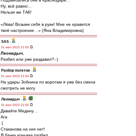
Подзаебались они в Краснодаре…
Ну, всё равно…
Нельзя же ТАК!
«Лёва! Возьми себя в руки! Мне не нравится
твоё настроение…» (Яна Владимировна)
SAS
-
31 июл 2023 21:05
Леонидыч
,
Разбил или уже раздавил?-:)
Разбор полетов
-
31 июл 2023 21:04
На удары Зобнина по воротам я уже без смеха
смотреть не могу
Леонидыч
-
31 июл 2023 21:00
Давайте Медину…
Ага
:(
Стаканова на них нет!
Я банку коньяка разбил