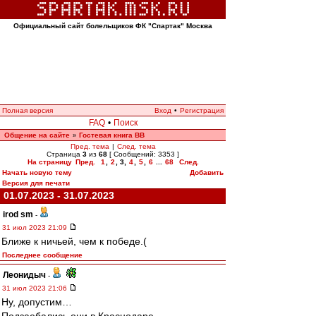
Официальный сайт болельщиков ФК "Спартак" Москва
Полная версия
Вход
•
Регистрация
FAQ
•
Поиск
Общение на сайте
Гостевая книга ВВ
»
Пред. тема
|
След. тема
Страница
3
из
68
[ Сообщений: 3353 ]
На страницу
Пред.
1
,
2
,
3
,
4
,
5
,
6
...
68
След.
Начать новую тему
Добавить
Версия для печати
01.07.2023 - 31.07.2023
irod sm
-
31 июл 2023 21:09
Ближе к ничьей, чем к победе.(
Последнее сообщение
Леонидыч
-
31 июл 2023 21:06
Ну, допустим…