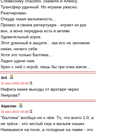
Словеснику спасибо, скажите и Алексу.
Трансфер удачный. Но играем ужасно.
Разочарован.
Откуда такая вальяжность...
Промес в своем репертуаре - играет из рук
вон, а вона передача есть в активе.
Удивительный игрок.
Этот длинный в защите... как его не запомню
никак, ничего себе.
Хотя это только Балтика....
Ладно удачи нам.
Хрен с ней с игрой, лишь бы три очка взяли...
brd
-
31 июл 2023 20:39
Нафига какие выходы от вратаря через
Умярова?
Карелин
-
31 июл 2023 20:38
"Балтика" вообще ни о чём. То, что всего 1:0, а
не трёха - это чистый сюр и вальяж наших.
Наевшиеся на поле, а голодные на лавке - это