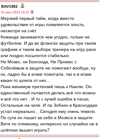
BAV1982
-
31 июл 2023 20:27
Мерзкий первый тайм, когда вместо
удовольствия от игры появляется злость,
несмотря на счёт.
Команда занимается чем угодно, только не
футболом. И да во флангах защиты при таком
графике и таком выборе тренера на игру рано
или поздно посыпется стабильно.
Ни Мозес, ни Бонгонда, Ни Промес с
Соболёвым в защите не помогают вообще, ну
ок, ладно бы в атаке помогали, так и в атаке
какая-то шляпа от них...
Пока минимум претензий лишь к Наилю. Он
единственный пытается делать всё что можно
и всё что нет... И то с кучей ошибок в пасах.
Остальные на чиле. И ла Зобнин в Краснодаре
устал нереально... Сегодня ему очень тяжело.
По сути он пашет за себя и Мозеса в защите.
Витя по пляжному, интересно он случайно не в
шлёпках вышел играть?