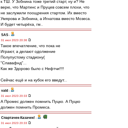
к ТШ. У Зобнина тоже третий старт, ну и? Не
верю, что Мартинс и Пруцев совсем плохи, что
не заслужили поощрения стартом. Их вместо
Умярова и Зобнина, а Игнатова вместо Мозеса.
И будет четырёха, гм..
SAS
-
31 июл 2023 20:36
Такое впечатление, что пока не
Играют, а делают одолжение
Полупустому стадиону(
"Славафнд"...
Как же Здорово было с Нефтчи!!!!
Сейчас ещё и на кубок его введут...
vald
-
31 июл 2023 20:33
А Промес должен помнить Пуцко. А Пуцко
должен помнить Промеса.
Спартачек-Казачек!
-
31 июл 2023 20:33