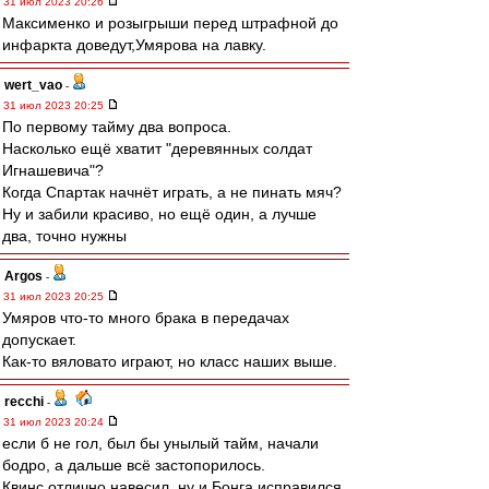
31 июл 2023 20:26
Максименко и розыгрыши перед штрафной до
инфаркта доведут,Умярова на лавку.
wert_vao
-
31 июл 2023 20:25
По первому тайму два вопроса.
Насколько ещё хватит "деревянных солдат
Игнашевича"?
Когда Спартак начнёт играть, а не пинать мяч?
Ну и забили красиво, но ещё один, а лучше
два, точно нужны
Argos
-
31 июл 2023 20:25
Умяров что-то много брака в передачах
допускает.
Как-то вяловато играют, но класс наших выше.
recchi
-
31 июл 2023 20:24
если б не гол, был бы унылый тайм, начали
бодро, а дальше всё застопорилось.
Квинс отлично навесил, ну и Бонга исправился