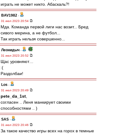
играть не может никто. Абаскаль?!
BAV1982
-
31 июл 2023 20:54
Мда. Команда первой лиги нас возит... Бред
сивого мерина, а не футбол...
Так играть нельзя совершенно...
Леонидыч
-
31 июл 2023 20:52
Щас уровняют…
:(
Раздолбаи!
Los
-
31 июл 2023 20:49
pete_da_1st
,
согласен .. Леня манкирует своими
способностями .. )
SAS
-
31 июл 2023 20:46
За такое качество игры всех на горох в темные