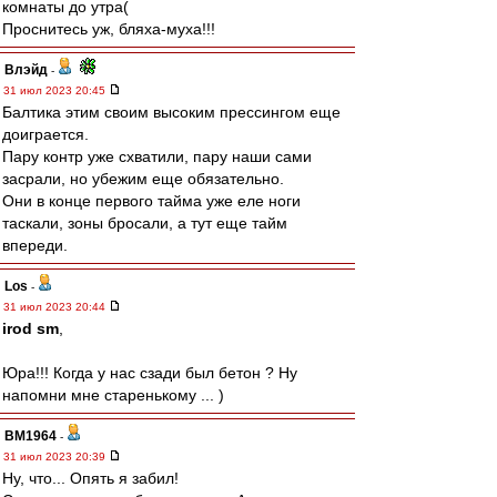
комнаты до утра(
Проснитесь уж, бляха-муха!!!
Влэйд
-
31 июл 2023 20:45
Балтика этим своим высоким прессингом еще
доиграется.
Пару контр уже схватили, пару наши сами
засрали, но убежим еще обязательно.
Они в конце первого тайма уже еле ноги
таскали, зоны бросали, а тут еще тайм
впереди.
Los
-
31 июл 2023 20:44
irod sm
,
Юра!!! Когда у нас сзади был бетон ? Ну
напомни мне старенькому ... )
BM1964
-
31 июл 2023 20:39
Ну, что... Опять я забил!