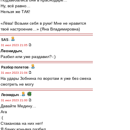
Подзаебались они в Краснодаре…
Ну, всё равно…
Нельзя же ТАК!
«Лёва! Возьми себя в руки! Мне не нравится
твоё настроение…» (Яна Владимировна)
SAS
-
31 июл 2023 21:05
Леонидыч
,
Разбил или уже раздавил?-:)
Разбор полетов
-
31 июл 2023 21:04
На удары Зобнина по воротам я уже без смеха
смотреть не могу
Леонидыч
-
31 июл 2023 21:00
Давайте Медину…
Ага
:(
Стаканова на них нет!
Я банку коньяка разбил