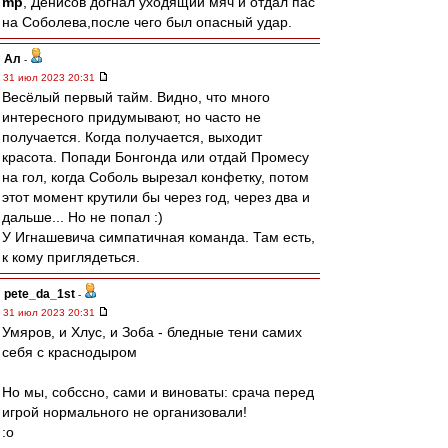
mp
, Денисов догнал уходящий мяч и отдал пас
на Соболева,после чего был опасный удар.
Ал
-
31 июл 2023 20:31
Весёлый первый тайм. Видно, что много
интересного придумывают, но часто не
получается. Когда получается, выходит
красота. Попади Бонгонда или отдай Промесу
на гол, когда Соболь вырезал конфетку, потом
этот момент крутили бы через год, через два и
дальше... Но не попал :)
У Игнашевича симпатичная команда. Там есть,
к кому приглядеться.
pete_da_1st
-
31 июл 2023 20:31
Умяров, и Хлус, и Зоба - бледные тени самих
себя с краснодыром
Но мы, собссно, сами и виноваты: срача перед
игрой нормального не организовали!
:o