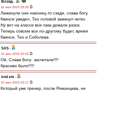
Влэйд
-
31 июл 2023 20:20
Лажанули они наконец-то сзади, слава богу.
Квинси увидел, Тео головой замкнул четко.
Ну вот на классе все-таки дожали разок.
Теперь совсем все по-другому будет, время
Квинси, Тео и Соболева.
SAS
-
31 июл 2023 20:18
Ой, Слава Богу- засчитали!!!!
Красиво было!!!!!
irod sm
-
31 июл 2023 20:17
Который уже тренер, после Романцева, не
может донести до игроков, что нельзя играть
вполсилы.
И сука, никто в клубе не может эту блять
страшную тайну донести каждому
новоприбывшему тренеру.
Прямо с порога, даже перед подписанием
контракта, с ним.