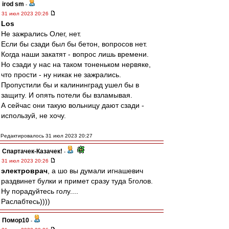
irod sm
-
31 июл 2023 20:26
Los
Не зажрались Олег, нет.
Если бы сзади был бы бетон, вопросов нет.
Когда наши закатят - вопрос лишь времени.
Но сзади у нас на таком тоненьком нервяке,
что прости - ну никак не зажрались.
Пропустили бы и калининград ушел бы в
защиту. И опять потели бы взламывая.
А сейчас они такую вольницу дают сзади -
используй, не хочу.
Редактировалось 31 июл 2023 20:27
Спартачек-Казачек!
-
31 июл 2023 20:26
электроврач
, а шо вы думали игнашевич
раздвинет булки и примет сразу туда 5голов.
Ну порадуйтесь голу....
Раслабтесь))))
Помор10
-