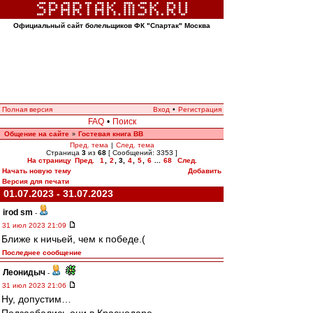
Официальный сайт болельщиков ФК "Спартак" Москва
Полная версия
Вход
•
Регистрация
FAQ
•
Поиск
Общение на сайте
Гостевая книга ВВ
»
Пред. тема
|
След. тема
Страница
3
из
68
[ Сообщений: 3353 ]
На страницу
Пред.
1
,
2
,
3
,
4
,
5
,
6
...
68
След.
Начать новую тему
Добавить
Версия для печати
01.07.2023 - 31.07.2023
irod sm
-
31 июл 2023 21:09
Ближе к ничьей, чем к победе.(
Последнее сообщение
Леонидыч
-
31 июл 2023 21:06
Ну, допустим…