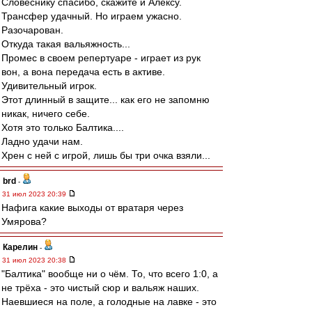
Словеснику спасибо, скажите и Алексу.
Трансфер удачный. Но играем ужасно.
Разочарован.
Откуда такая вальяжность...
Промес в своем репертуаре - играет из рук
вон, а вона передача есть в активе.
Удивительный игрок.
Этот длинный в защите... как его не запомню
никак, ничего себе.
Хотя это только Балтика....
Ладно удачи нам.
Хрен с ней с игрой, лишь бы три очка взяли...
brd
-
31 июл 2023 20:39
Нафига какие выходы от вратаря через
Умярова?
Карелин
-
31 июл 2023 20:38
"Балтика" вообще ни о чём. То, что всего 1:0, а
не трёха - это чистый сюр и вальяж наших.
Наевшиеся на поле, а голодные на лавке - это