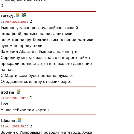
:(
Влэйд
-
31 июл 2023 20:58
Умяров ужасно резанул сейчас в своей
штрафной, дальше наши защитники
посмотрели футбольчик в исполнении Балтики,
чудом не пропустили.
Заменил Абаскаль Умярова наконец-то.
Середину мы как раз в начале второго тайма
просрали полностью, оттого все это давление
на нас.
С Мартинсом будет полегче, думаю.
Отодвинем хоть игру от своих ворот.
irod sm
-
31 июл 2023 20:56
Los
У нас сейчас там картон.
Шигала
-
31 июл 2023 20:55
Зобнин с Умяровым проводят матч года. Хуже