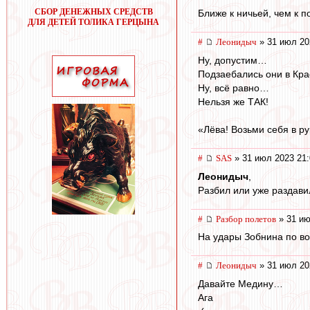
СБОР ДЕНЕЖНЫХ СРЕДСТВ
Ближе к ничьей, чем к п
ДЛЯ ДЕТЕЙ ТОЛИКА ГЕРЦЫНА
#
Леонидыч
» 31 июл 20
Ну, допустим…
Подзаебались они в Кр
Ну, всё равно…
Нельзя же ТАК!
«Лёва! Возьми себя в р
#
SAS
» 31 июл 2023 21:
Леонидыч
,
Разбил или уже раздавил
#
Разбор полетов
» 31 ию
На удары Зобнина по во
#
Леонидыч
» 31 июл 20
Давайте Медину…
Ага