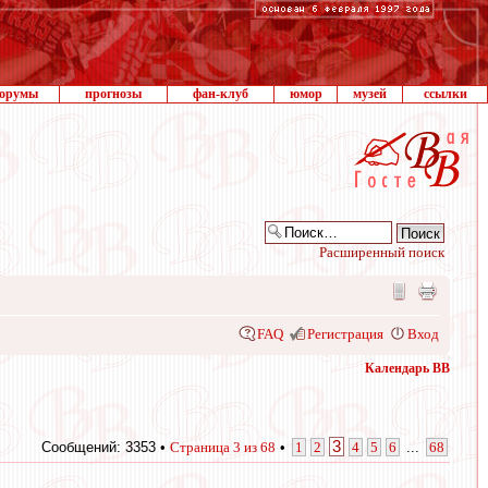
орумы
прогнозы
фан-клуб
юмор
музей
ссылки
Расширенный поиск
FAQ
Регистрация
Вход
Календарь ВВ
3
Сообщений: 3353 •
Страница
3
из
68
•
1
2
4
5
6
...
68