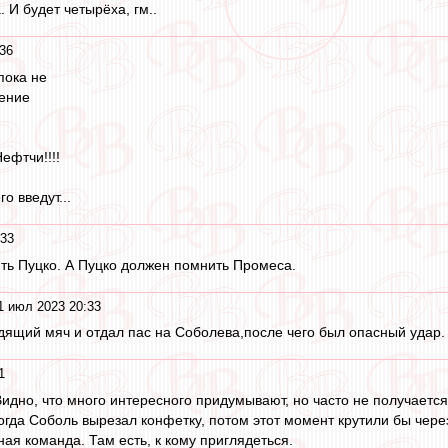
 И будет четырёха, гм..
36
пока не
жение
ефтчи!!!!
о введут...
:33
ть Пуцко. А Пуцко должен помнить Промеса.
1 июл 2023 20:33
одящий мяч и отдал пас на Соболева,после чего был опасный удар.
1
идно, что много интересного придумывают, но часто не получается
огда Соболь вырезал конфетку, потом этот момент крутили бы через 
ая команда. Там есть, к кому приглядеться.