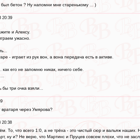
и был бетон ? Ну напомни мне старенькому ... )
 20:39
жите и Алексу.
играем ужасно.
ь...
ре - играет из рук вон, а вона передача есть в активе.
. как его не запомню никак, ничего себе.
...
 бы три очка взяли...
39
 вратаря через Умярова?
 20:38
ём. То, что всего 1:0, а не трёха - это чистый сюр и вальяж наших.
арт, ну и? Не верю, что Мартинс и Пруцев совсем плохи, что не за