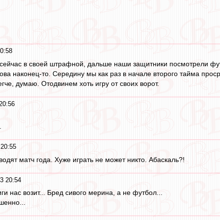
0:58
сейчас в своей штрафной, дальше наши защитники посмотрели фут
ва наконец-то. Середину мы как раз в начале второго тайма просра
че, думаю. Отодвинем хоть игру от своих ворот.
20:56
.
20:55
одят матч года. Хуже играть не может никто. Абаскаль?!
3 20:54
и нас возит... Бред сивого мерина, а не футбол...
шенно...