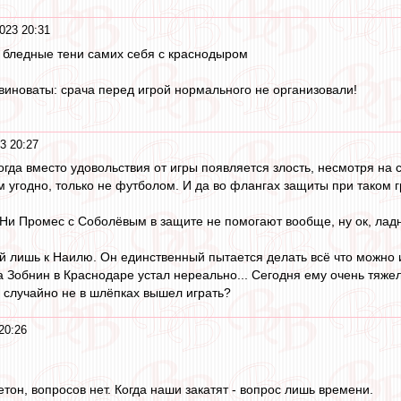
023 20:31
 - бледные тени самих себя с краснодыром
 виноваты: срача перед игрой нормального не организовали!
3 20:27
гда вместо удовольствия от игры появляется злость, несмотря на с
 угодно, только не футболом. И да во флангах защиты при таком г
Ни Промес с Соболёвым в защите не помогают вообще, ну ок, ладно
лишь к Наилю. Он единственный пытается делать всё что можно и вс
 Зобнин в Краснодаре устал нереально... Сегодня ему очень тяжел
 случайно не в шлёпках вышел играть?
20:26
тон, вопросов нет. Когда наши закатят - вопрос лишь времени.