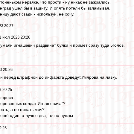
 тоненьком нервяке, что прости - ну никак не зажрались.
нград ушел бы в защиту. И опять потели бы взламывая.
ницу дают сзади - используй, не хочу.
23 20:27
1 июл 2023 20:26
думали игнашевич раздвинет булки и примет сразу туда 5голов.
3 20:26
и перед штрафной до инфаркта доведут,Умярова на лавку.
3 20:25
опроса.
деревянных солдат Игнашевича"?
рать, а не пинать мяч?
 ещё один, а лучше два, точно нужны
0:25