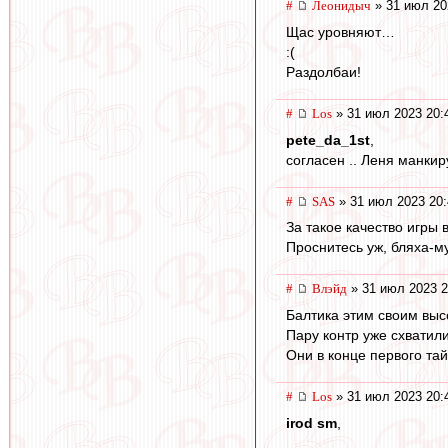
#
Леонидыч
» 31 июл 20
Щас уровняют…
:(
Раздолбаи!
#
Los
» 31 июл 2023 20:
pete_da_1st
,
согласен .. Леня манкир
#
SAS
» 31 июл 2023 20:
За такое качество игры 
Проснитесь уж, бляха-му
#
Влэйд
» 31 июл 2023 2
Балтика этим своим выс
Пару контр уже схватил
Они в конце первого тай
#
Los
» 31 июл 2023 20:
irod sm
,