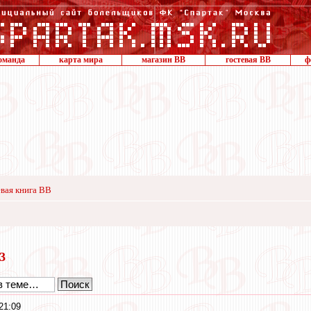
оманда
карта мира
магазин ВВ
гостевая ВВ
ф
вая книга ВВ
23
21:09