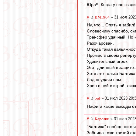
Юра!!! Когда у нас сзад
#
BM1964
» 31 июл 2023
Ну, что... Опять я забил!
Словеснику спасибо, ска
Трансфер удачный. Но 
Разочарован.
Откуда такая вальяжност
Промес в своем репертуа
Удивительный игрок.
Этот длинный в защите..
Хотя это только Балтика.
Ладно удачи нам.
Хрен с ней с игрой, лишь
#
brd
» 31 июл 2023 20:
Нафига какие выходы от
#
Карелин
» 31 июл 2023
"Балтика" вообще ни о ч
Зобнина тоже третий ст