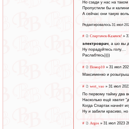
Но сзади у нас на таком
Пропустили бы и калини
А сейчас они такую воль
Редактировалось 31 июл 20
#
Спартачек-Казачек!
» 3
электроврач
, а шо вы 
Ну порадуйтесь голу....
Раслабтесь))))
#
Помор10
» 31 июл 202
Максименко и розыгрыш
#
wert_vao
» 31 июл 202
По первому тайму два в
Насколько ещё хватит "
Когда Спартак начнёт иг
Ну и забили красиво, но
#
Argos
» 31 июл 2023 2