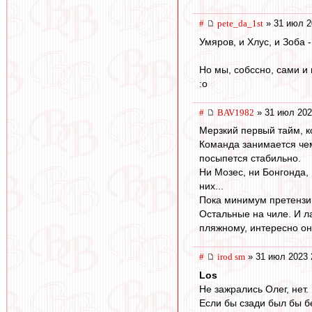
#
pete_da_1st
» 31 июл 2
Умяров, и Хлус, и Зоба
Но мы, собссно, сами и
:o
#
BAV1982
» 31 июл 202
Мерзкий первый тайм, ко
Команда занимается чем
посыпется стабильно.
Ни Мозес, ни Бонгонда, 
них...
Пока минимум претензий 
Остальные на чиле. И ла
пляжному, интересно он
#
irod sm
» 31 июл 2023 
Los
Не зажрались Олег, нет.
Если бы сзади был бы бе