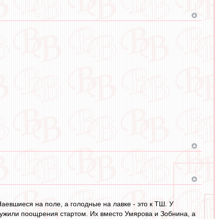
 Наевшиеся на поле, а голодные на лавке - это к ТШ. У
служили поощрения стартом. Их вместо Умярова и Зобнина, а