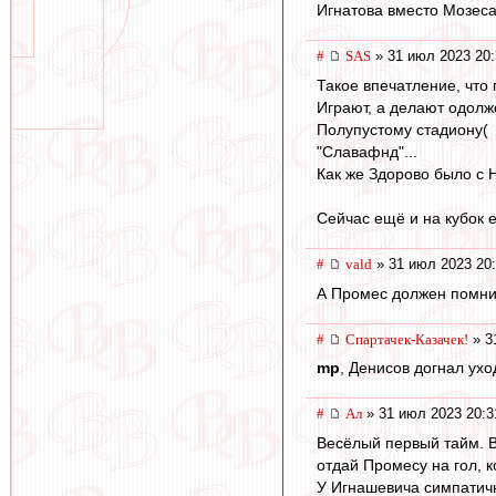
Игнатова вместо Мозеса.
#
SAS
» 31 июл 2023 20:
Такое впечатление, что 
Играют, а делают одол
Полупустому стадиону(
"Славафнд"...
Как же Здорово было с Н
Сейчас ещё и на кубок ег
#
vald
» 31 июл 2023 20
А Промес должен помни
#
Спартачек-Казачек!
» 3
mp
, Денисов догнал ух
#
Ал
» 31 июл 2023 20:3
Весёлый первый тайм. В
отдай Промесу на гол, к
У Игнашевича симпатичн