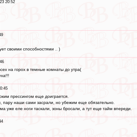
23 20:52
49
ует своими способностями .. )
46
всех на горох в темные комнаты до утра(
ха!!!
0:45
оким прессингом еще доиграется.
и, пару наши сами засрали, но убежим еще обязательно.
ма уже еле ноги таскали, зоны бросали, а тут еще тайм впереди.
44