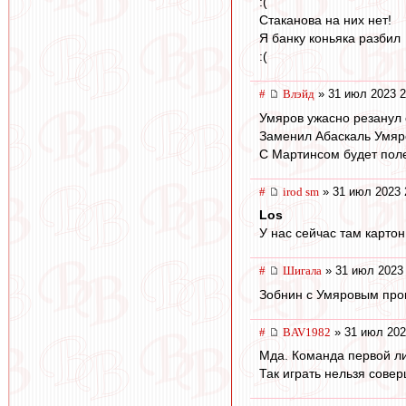
:(
Стаканова на них нет!
Я банку коньяка разбил
:(
#
Влэйд
» 31 июл 2023 2
Умяров ужасно резанул 
Заменил Абаскаль Умяро
С Мартинсом будет полег
#
irod sm
» 31 июл 2023 
Los
У нас сейчас там картон
#
Шигала
» 31 июл 2023 
Зобнин с Умяровым пров
#
BAV1982
» 31 июл 202
Мда. Команда первой лиг
Так играть нельзя совер