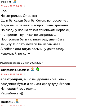
irod sm
-
31 июл 2023 20:26
Los
Не зажрались Олег, нет.
Если бы сзади был бы бетон, вопросов нет.
Когда наши закатят - вопрос лишь времени.
Но сзади у нас на таком тоненьком нервяке,
что прости - ну никак не зажрались.
Пропустили бы и калининград ушел бы в
защиту. И опять потели бы взламывая.
А сейчас они такую вольницу дают сзади -
используй, не хочу.
Редактировалось 31 июл 2023 20:27
Спартачек-Казачек!
-
31 июл 2023 20:26
электроврач
, а шо вы думали игнашевич
раздвинет булки и примет сразу туда 5голов.
Ну порадуйтесь голу....
Раслабтесь))))
Помор10
-