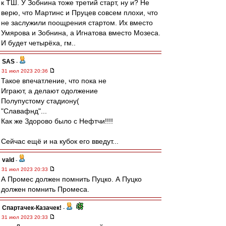
к ТШ. У Зобнина тоже третий старт, ну и? Не
верю, что Мартинс и Пруцев совсем плохи, что
не заслужили поощрения стартом. Их вместо
Умярова и Зобнина, а Игнатова вместо Мозеса.
И будет четырёха, гм..
SAS
-
31 июл 2023 20:36
Такое впечатление, что пока не
Играют, а делают одолжение
Полупустому стадиону(
"Славафнд"...
Как же Здорово было с Нефтчи!!!!
Сейчас ещё и на кубок его введут...
vald
-
31 июл 2023 20:33
А Промес должен помнить Пуцко. А Пуцко
должен помнить Промеса.
Спартачек-Казачек!
-
31 июл 2023 20:33