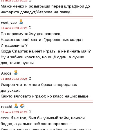
31 июл 2023 20:26
Максименко и розыгрыши перед штрафной до
инфаркта доведут,Умярова на лавку.
wert_vao
-
31 июл 2023 20:25
По первому тайму два вопроса.
Насколько ещё хватит "деревянных солдат
Игнашевича"?
Когда Спартак начнёт играть, а не пинать мяч?
Ну и забили красиво, но ещё один, а лучше
два, точно нужны
Argos
-
31 июл 2023 20:25
Умяров что-то много брака в передачах
допускает.
Как-то вяловато играют, но класс наших выше.
recchi
-
31 июл 2023 20:24
если б не гол, был бы унылый тайм, начали
бодро, а дальше всё застопорилось.
Квинс отлично навесил, ну и Бонга исправился