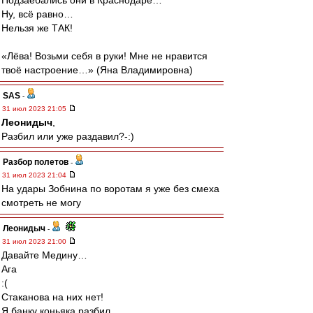
Подзаебались они в Краснодаре…
Ну, всё равно…
Нельзя же ТАК!
«Лёва! Возьми себя в руки! Мне не нравится
твоё настроение…» (Яна Владимировна)
SAS
-
31 июл 2023 21:05
Леонидыч
,
Разбил или уже раздавил?-:)
Разбор полетов
-
31 июл 2023 21:04
На удары Зобнина по воротам я уже без смеха
смотреть не могу
Леонидыч
-
31 июл 2023 21:00
Давайте Медину…
Ага
:(
Стаканова на них нет!
Я банку коньяка разбил