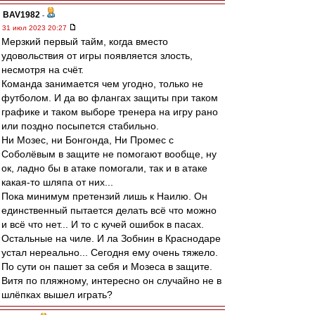
BAV1982
-
31 июл 2023 20:27
Мерзкий первый тайм, когда вместо
удовольствия от игры появляется злость,
несмотря на счёт.
Команда занимается чем угодно, только не
футболом. И да во флангах защиты при таком
графике и таком выборе тренера на игру рано
или поздно посыпется стабильно.
Ни Мозес, ни Бонгонда, Ни Промес с
Соболёвым в защите не помогают вообще, ну
ок, ладно бы в атаке помогали, так и в атаке
какая-то шляпа от них...
Пока минимум претензий лишь к Наилю. Он
единственный пытается делать всё что можно
и всё что нет... И то с кучей ошибок в пасах.
Остальные на чиле. И ла Зобнин в Краснодаре
устал нереально... Сегодня ему очень тяжело.
По сути он пашет за себя и Мозеса в защите.
Витя по пляжному, интересно он случайно не в
шлёпках вышел играть?