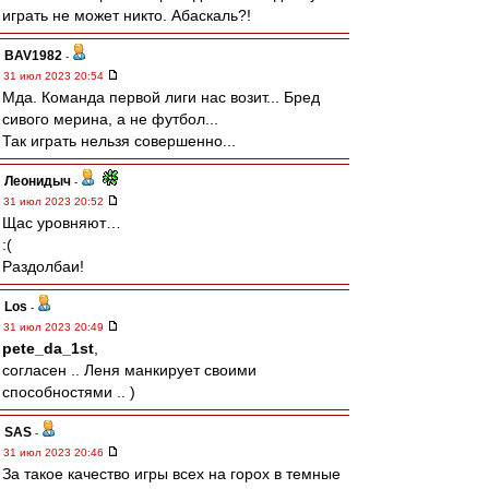
играть не может никто. Абаскаль?!
BAV1982
-
31 июл 2023 20:54
Мда. Команда первой лиги нас возит... Бред
сивого мерина, а не футбол...
Так играть нельзя совершенно...
Леонидыч
-
31 июл 2023 20:52
Щас уровняют…
:(
Раздолбаи!
Los
-
31 июл 2023 20:49
pete_da_1st
,
согласен .. Леня манкирует своими
способностями .. )
SAS
-
31 июл 2023 20:46
За такое качество игры всех на горох в темные