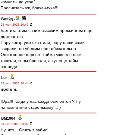
комнаты до утра(
Проснитесь уж, бляха-муха!!!
Влэйд
-
31 июл 2023 20:45
Балтика этим своим высоким прессингом еще
доиграется.
Пару контр уже схватили, пару наши сами
засрали, но убежим еще обязательно.
Они в конце первого тайма уже еле ноги
таскали, зоны бросали, а тут еще тайм
впереди.
Los
-
31 июл 2023 20:44
irod sm
,
Юра!!! Когда у нас сзади был бетон ? Ну
напомни мне старенькому ... )
BM1964
-
31 июл 2023 20:39
Ну, что... Опять я забил!