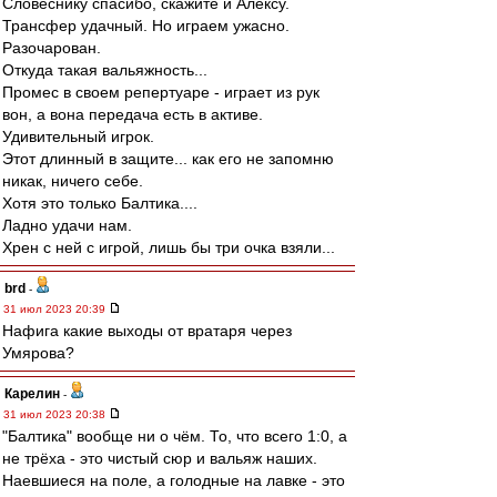
Словеснику спасибо, скажите и Алексу.
Трансфер удачный. Но играем ужасно.
Разочарован.
Откуда такая вальяжность...
Промес в своем репертуаре - играет из рук
вон, а вона передача есть в активе.
Удивительный игрок.
Этот длинный в защите... как его не запомню
никак, ничего себе.
Хотя это только Балтика....
Ладно удачи нам.
Хрен с ней с игрой, лишь бы три очка взяли...
brd
-
31 июл 2023 20:39
Нафига какие выходы от вратаря через
Умярова?
Карелин
-
31 июл 2023 20:38
"Балтика" вообще ни о чём. То, что всего 1:0, а
не трёха - это чистый сюр и вальяж наших.
Наевшиеся на поле, а голодные на лавке - это