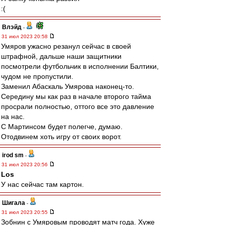
:(
Влэйд
-
31 июл 2023 20:58
Умяров ужасно резанул сейчас в своей
штрафной, дальше наши защитники
посмотрели футбольчик в исполнении Балтики,
чудом не пропустили.
Заменил Абаскаль Умярова наконец-то.
Середину мы как раз в начале второго тайма
просрали полностью, оттого все это давление
на нас.
С Мартинсом будет полегче, думаю.
Отодвинем хоть игру от своих ворот.
irod sm
-
31 июл 2023 20:56
Los
У нас сейчас там картон.
Шигала
-
31 июл 2023 20:55
Зобнин с Умяровым проводят матч года. Хуже