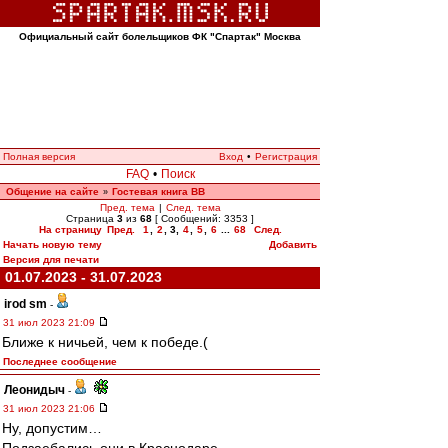
Официальный сайт болельщиков ФК "Спартак" Москва
Полная версия
Вход
•
Регистрация
FAQ
•
Поиск
Общение на сайте
Гостевая книга ВВ
»
Пред. тема
|
След. тема
Страница
3
из
68
[ Сообщений: 3353 ]
На страницу
Пред.
1
,
2
,
3
,
4
,
5
,
6
...
68
След.
Начать новую тему
Добавить
Версия для печати
01.07.2023 - 31.07.2023
irod sm
-
31 июл 2023 21:09
Ближе к ничьей, чем к победе.(
Последнее сообщение
Леонидыч
-
31 июл 2023 21:06
Ну, допустим…