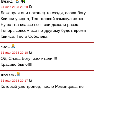
Влэйд
-
31 июл 2023 20:20
Лажанули они наконец-то сзади, слава богу.
Квинси увидел, Тео головой замкнул четко.
Ну вот на классе все-таки дожали разок.
Теперь совсем все по-другому будет, время
Квинси, Тео и Соболева.
SAS
-
31 июл 2023 20:18
Ой, Слава Богу- засчитали!!!!
Красиво было!!!!!
irod sm
-
31 июл 2023 20:17
Который уже тренер, после Романцева, не
может донести до игроков, что нельзя играть
вполсилы.
И сука, никто в клубе не может эту блять
страшную тайну донести каждому
новоприбывшему тренеру.
Прямо с порога, даже перед подписанием
контракта, с ним.