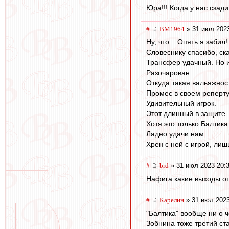
Юра!!! Когда у нас сзад
#
BM1964
» 31 июл 2023
Ну, что... Опять я забил!
Словеснику спасибо, ска
Трансфер удачный. Но 
Разочарован.
Откуда такая вальяжност
Промес в своем репертуа
Удивительный игрок.
Этот длинный в защите..
Хотя это только Балтика.
Ладно удачи нам.
Хрен с ней с игрой, лишь
#
brd
» 31 июл 2023 20:
Нафига какие выходы от
#
Карелин
» 31 июл 2023
"Балтика" вообще ни о ч
Зобнина тоже третий ст