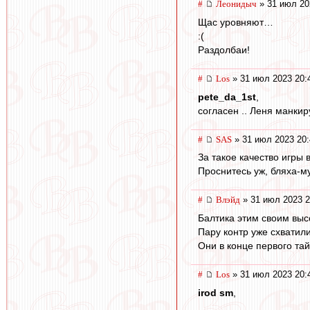
#
Леонидыч
» 31 июл 20
Щас уровняют…
:(
Раздолбаи!
#
Los
» 31 июл 2023 20:
pete_da_1st
,
согласен .. Леня манкир
#
SAS
» 31 июл 2023 20:
За такое качество игры 
Проснитесь уж, бляха-му
#
Влэйд
» 31 июл 2023 2
Балтика этим своим выс
Пару контр уже схватил
Они в конце первого тай
#
Los
» 31 июл 2023 20:
irod sm
,