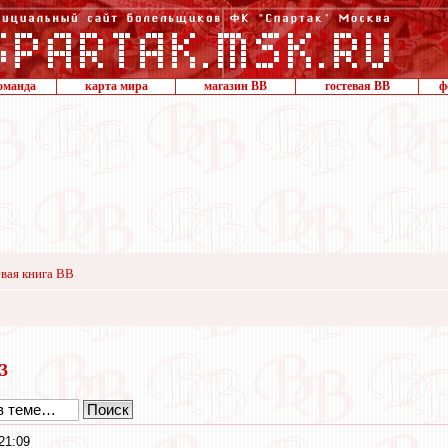
оманда
карта мира
магазин ВВ
гостевая ВВ
ф
вая книга ВВ
23
21:09