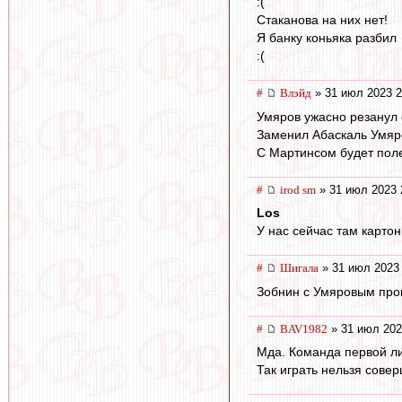
:(
Стаканова на них нет!
Я банку коньяка разбил
:(
#
Влэйд
» 31 июл 2023 2
Умяров ужасно резанул 
Заменил Абаскаль Умяро
С Мартинсом будет полег
#
irod sm
» 31 июл 2023 
Los
У нас сейчас там картон
#
Шигала
» 31 июл 2023 
Зобнин с Умяровым пров
#
BAV1982
» 31 июл 202
Мда. Команда первой лиг
Так играть нельзя совер