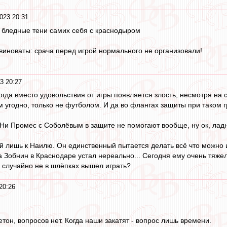
023 20:31
 - бледные тени самих себя с краснодыром
 виноваты: срача перед игрой нормального не организовали!
3 20:27
гда вместо удовольствия от игры появляется злость, несмотря на с
 угодно, только не футболом. И да во флангах защиты при таком г
Ни Промес с Соболёвым в защите не помогают вообще, ну ок, ладно
лишь к Наилю. Он единственный пытается делать всё что можно и вс
 Зобнин в Краснодаре устал нереально... Сегодня ему очень тяжел
 случайно не в шлёпках вышел играть?
20:26
тон, вопросов нет. Когда наши закатят - вопрос лишь времени.