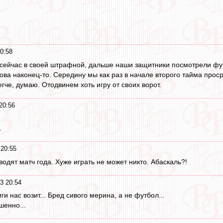
0:58
сейчас в своей штрафной, дальше наши защитники посмотрели фут
ва наконец-то. Середину мы как раз в начале второго тайма просра
че, думаю. Отодвинем хоть игру от своих ворот.
20:56
.
20:55
одят матч года. Хуже играть не может никто. Абаскаль?!
3 20:54
и нас возит... Бред сивого мерина, а не футбол...
шенно...