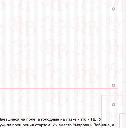
 Наевшиеся на поле, а голодные на лавке - это к ТШ. У
служили поощрения стартом. Их вместо Умярова и Зобнина, а