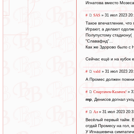
Игнатова вместо Мозеса.
#
SAS
» 31 июл 2023 20:
Такое впечатление, что 
Играют, а делают одол
Полупустому стадиону(
"Славафнд"...
Как же Здорово было с Н
Сейчас ещё и на кубок ег
#
vald
» 31 июл 2023 20
А Промес должен помни
#
Спартачек-Казачек!
» 3
mp
, Денисов догнал ух
#
Ал
» 31 июл 2023 20:3
Весёлый первый тайм. В
отдай Промесу на гол, к
У Игнашевича симпатичн