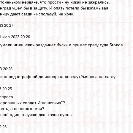
 тоненьком нервяке, что прости - ну никак не зажрались.
нград ушел бы в защиту. И опять потели бы взламывая.
ницу дают сзади - используй, не хочу.
23 20:27
1 июл 2023 20:26
думали игнашевич раздвинет булки и примет сразу туда 5голов.
3 20:26
и перед штрафной до инфаркта доведут,Умярова на лавку.
3 20:25
опроса.
деревянных солдат Игнашевича"?
рать, а не пинать мяч?
 ещё один, а лучше два, точно нужны
0:25