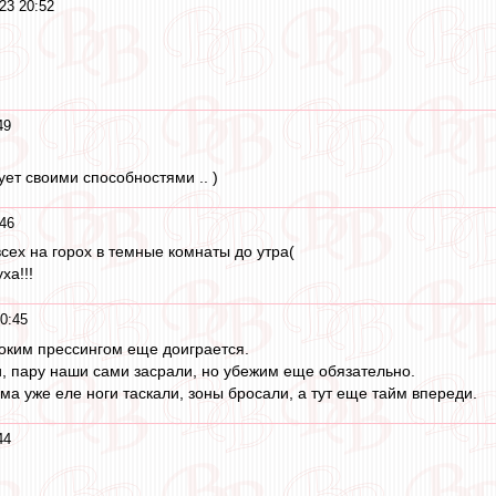
23 20:52
49
ует своими способностями .. )
46
всех на горох в темные комнаты до утра(
ха!!!
0:45
оким прессингом еще доиграется.
и, пару наши сами засрали, но убежим еще обязательно.
ма уже еле ноги таскали, зоны бросали, а тут еще тайм впереди.
44