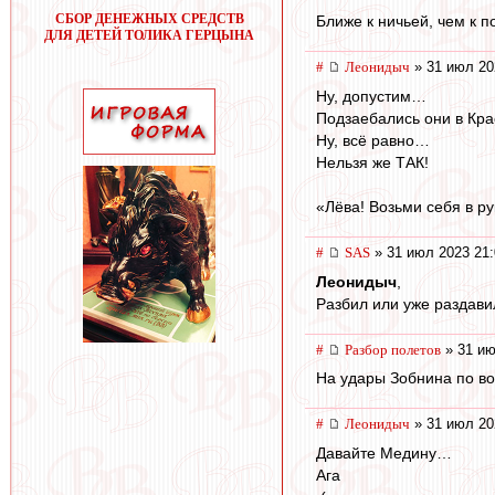
СБОР ДЕНЕЖНЫХ СРЕДСТВ
Ближе к ничьей, чем к п
ДЛЯ ДЕТЕЙ ТОЛИКА ГЕРЦЫНА
#
Леонидыч
» 31 июл 20
Ну, допустим…
Подзаебались они в Кр
Ну, всё равно…
Нельзя же ТАК!
«Лёва! Возьми себя в р
#
SAS
» 31 июл 2023 21:
Леонидыч
,
Разбил или уже раздавил
#
Разбор полетов
» 31 ию
На удары Зобнина по во
#
Леонидыч
» 31 июл 20
Давайте Медину…
Ага