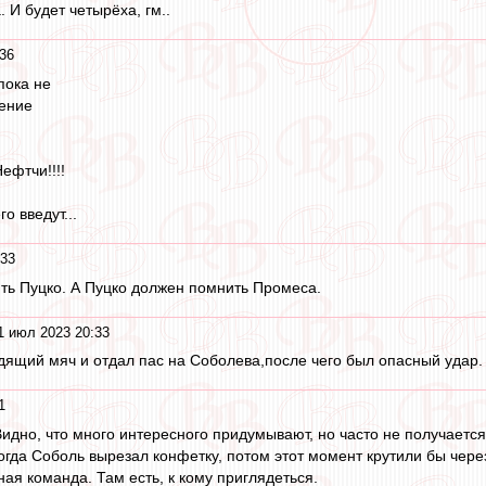
 И будет четырёха, гм..
36
пока не
жение
ефтчи!!!!
о введут...
:33
ть Пуцко. А Пуцко должен помнить Промеса.
1 июл 2023 20:33
одящий мяч и отдал пас на Соболева,после чего был опасный удар.
1
идно, что много интересного придумывают, но часто не получается
огда Соболь вырезал конфетку, потом этот момент крутили бы через 
ая команда. Там есть, к кому приглядеться.