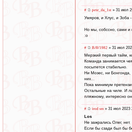
#
pete_da_1st
» 31 июл 2
Умяров, и Хлус, и Зоба
Но мы, собссно, сами и
:o
#
BAV1982
» 31 июл 202
Мерзкий первый тайм, ко
Команда занимается чем
посыпется стабильно.
Ни Мозес, ни Бонгонда, 
них...
Пока минимум претензий 
Остальные на чиле. И ла
пляжному, интересно он
#
irod sm
» 31 июл 2023 
Los
Не зажрались Олег, нет.
Если бы сзади был бы бе