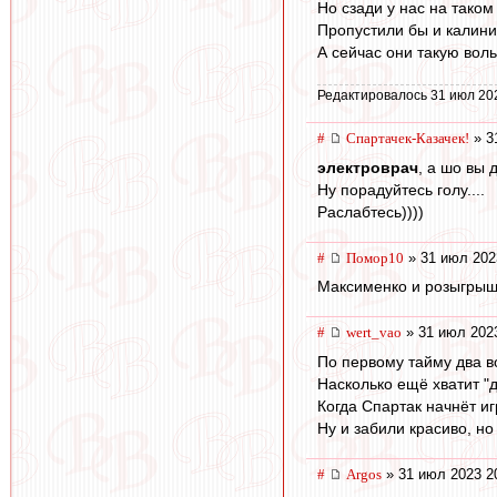
Но сзади у нас на таком
Пропустили бы и калини
А сейчас они такую воль
Редактировалось 31 июл 20
#
Спартачек-Казачек!
» 3
электроврач
, а шо вы 
Ну порадуйтесь голу....
Раслабтесь))))
#
Помор10
» 31 июл 202
Максименко и розыгрыш
#
wert_vao
» 31 июл 202
По первому тайму два в
Насколько ещё хватит "
Когда Спартак начнёт иг
Ну и забили красиво, но
#
Argos
» 31 июл 2023 2