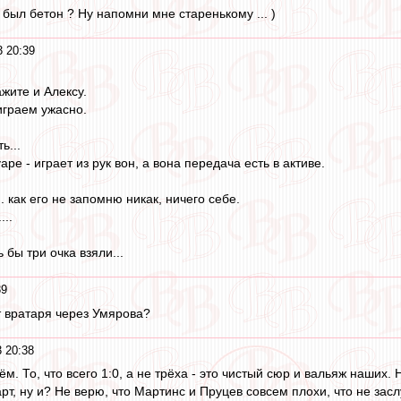
и был бетон ? Ну напомни мне старенькому ... )
 20:39
жите и Алексу.
играем ужасно.
ь...
ре - играет из рук вон, а вона передача есть в активе.
. как его не запомню никак, ничего себе.
...
 бы три очка взяли...
39
 вратаря через Умярова?
 20:38
ём. То, что всего 1:0, а не трёха - это чистый сюр и вальяж наших.
арт, ну и? Не верю, что Мартинс и Пруцев совсем плохи, что не за