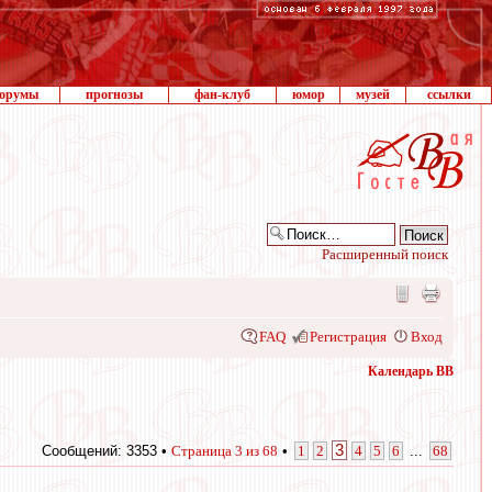
орумы
прогнозы
фан-клуб
юмор
музей
ссылки
Расширенный поиск
FAQ
Регистрация
Вход
Календарь ВВ
3
Сообщений: 3353 •
Страница
3
из
68
•
1
2
4
5
6
...
68