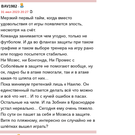
BAV1982
-
31 июл 2023 20:27
Мерзкий первый тайм, когда вместо
удовольствия от игры появляется злость,
несмотря на счёт.
Команда занимается чем угодно, только не
футболом. И да во флангах защиты при таком
графике и таком выборе тренера на игру рано
или поздно посыпется стабильно.
Ни Мозес, ни Бонгонда, Ни Промес с
Соболёвым в защите не помогают вообще, ну
ок, ладно бы в атаке помогали, так и в атаке
какая-то шляпа от них...
Пока минимум претензий лишь к Наилю. Он
единственный пытается делать всё что можно
и всё что нет... И то с кучей ошибок в пасах.
Остальные на чиле. И ла Зобнин в Краснодаре
устал нереально... Сегодня ему очень тяжело.
По сути он пашет за себя и Мозеса в защите.
Витя по пляжному, интересно он случайно не в
шлёпках вышел играть?