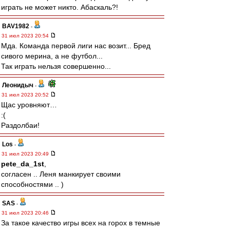
играть не может никто. Абаскаль?!
BAV1982
-
31 июл 2023 20:54
Мда. Команда первой лиги нас возит... Бред
сивого мерина, а не футбол...
Так играть нельзя совершенно...
Леонидыч
-
31 июл 2023 20:52
Щас уровняют…
:(
Раздолбаи!
Los
-
31 июл 2023 20:49
pete_da_1st
,
согласен .. Леня манкирует своими
способностями .. )
SAS
-
31 июл 2023 20:46
За такое качество игры всех на горох в темные