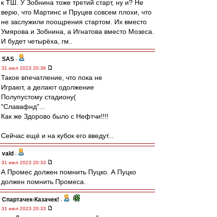
к ТШ. У Зобнина тоже третий старт, ну и? Не
верю, что Мартинс и Пруцев совсем плохи, что
не заслужили поощрения стартом. Их вместо
Умярова и Зобнина, а Игнатова вместо Мозеса.
И будет четырёха, гм..
SAS
-
31 июл 2023 20:36
Такое впечатление, что пока не
Играют, а делают одолжение
Полупустому стадиону(
"Славафнд"...
Как же Здорово было с Нефтчи!!!!
Сейчас ещё и на кубок его введут...
vald
-
31 июл 2023 20:33
А Промес должен помнить Пуцко. А Пуцко
должен помнить Промеса.
Спартачек-Казачек!
-
31 июл 2023 20:33