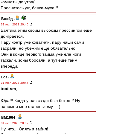
комнаты до утра(
Проснитесь уж, бляха-муха!!!
Влэйд
-
31 июл 2023 20:45
Балтика этим своим высоким прессингом еще
доиграется.
Пару контр уже схватили, пару наши сами
засрали, но убежим еще обязательно.
Они в конце первого тайма уже еле ноги
таскали, зоны бросали, а тут еще тайм
впереди.
Los
-
31 июл 2023 20:44
irod sm
,
Юра!!! Когда у нас сзади был бетон ? Ну
напомни мне старенькому ... )
BM1964
-
31 июл 2023 20:39
Ну, что... Опять я забил!