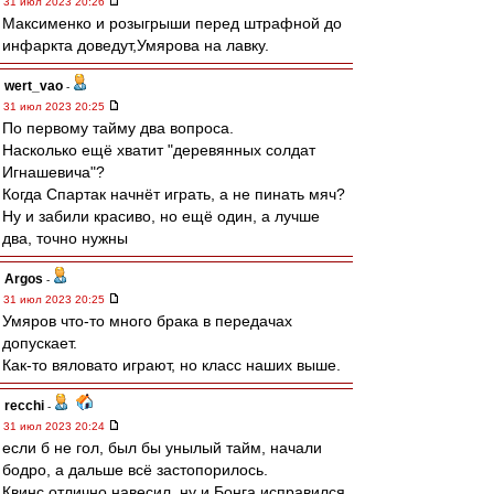
31 июл 2023 20:26
Максименко и розыгрыши перед штрафной до
инфаркта доведут,Умярова на лавку.
wert_vao
-
31 июл 2023 20:25
По первому тайму два вопроса.
Насколько ещё хватит "деревянных солдат
Игнашевича"?
Когда Спартак начнёт играть, а не пинать мяч?
Ну и забили красиво, но ещё один, а лучше
два, точно нужны
Argos
-
31 июл 2023 20:25
Умяров что-то много брака в передачах
допускает.
Как-то вяловато играют, но класс наших выше.
recchi
-
31 июл 2023 20:24
если б не гол, был бы унылый тайм, начали
бодро, а дальше всё застопорилось.
Квинс отлично навесил, ну и Бонга исправился