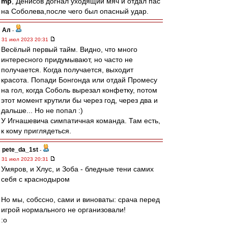
mp
, Денисов догнал уходящий мяч и отдал пас
на Соболева,после чего был опасный удар.
Ал
-
31 июл 2023 20:31
Весёлый первый тайм. Видно, что много
интересного придумывают, но часто не
получается. Когда получается, выходит
красота. Попади Бонгонда или отдай Промесу
на гол, когда Соболь вырезал конфетку, потом
этот момент крутили бы через год, через два и
дальше... Но не попал :)
У Игнашевича симпатичная команда. Там есть,
к кому приглядеться.
pete_da_1st
-
31 июл 2023 20:31
Умяров, и Хлус, и Зоба - бледные тени самих
себя с краснодыром
Но мы, собссно, сами и виноваты: срача перед
игрой нормального не организовали!
:o