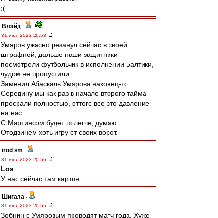
:(
Влэйд
-
31 июл 2023 20:58
Умяров ужасно резанул сейчас в своей
штрафной, дальше наши защитники
посмотрели футбольчик в исполнении Балтики,
чудом не пропустили.
Заменил Абаскаль Умярова наконец-то.
Середину мы как раз в начале второго тайма
просрали полностью, оттого все это давление
на нас.
С Мартинсом будет полегче, думаю.
Отодвинем хоть игру от своих ворот.
irod sm
-
31 июл 2023 20:56
Los
У нас сейчас там картон.
Шигала
-
31 июл 2023 20:55
Зобнин с Умяровым проводят матч года. Хуже