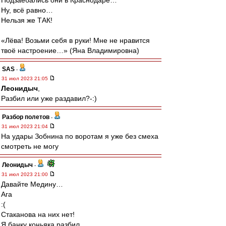
Подзаебались они в Краснодаре…
Ну, всё равно…
Нельзя же ТАК!
«Лёва! Возьми себя в руки! Мне не нравится
твоё настроение…» (Яна Владимировна)
SAS
-
31 июл 2023 21:05
Леонидыч
,
Разбил или уже раздавил?-:)
Разбор полетов
-
31 июл 2023 21:04
На удары Зобнина по воротам я уже без смеха
смотреть не могу
Леонидыч
-
31 июл 2023 21:00
Давайте Медину…
Ага
:(
Стаканова на них нет!
Я банку коньяка разбил