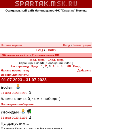
Официальный сайт болельщиков ФК "Спартак" Москва
Полная версия
Вход
•
Регистрация
FAQ
•
Поиск
Общение на сайте
Гостевая книга ВВ
»
Пред. тема
|
След. тема
Страница
3
из
68
[ Сообщений: 3353 ]
На страницу
Пред.
1
,
2
,
3
,
4
,
5
,
6
...
68
След.
Начать новую тему
Добавить
Версия для печати
01.07.2023 - 31.07.2023
irod sm
-
31 июл 2023 21:09
Ближе к ничьей, чем к победе.(
Последнее сообщение
Леонидыч
-
31 июл 2023 21:06
Ну, допустим…