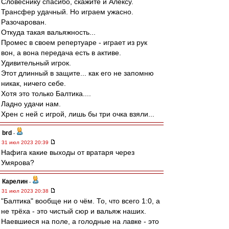
Словеснику спасибо, скажите и Алексу.
Трансфер удачный. Но играем ужасно.
Разочарован.
Откуда такая вальяжность...
Промес в своем репертуаре - играет из рук
вон, а вона передача есть в активе.
Удивительный игрок.
Этот длинный в защите... как его не запомню
никак, ничего себе.
Хотя это только Балтика....
Ладно удачи нам.
Хрен с ней с игрой, лишь бы три очка взяли...
brd
-
31 июл 2023 20:39
Нафига какие выходы от вратаря через
Умярова?
Карелин
-
31 июл 2023 20:38
"Балтика" вообще ни о чём. То, что всего 1:0, а
не трёха - это чистый сюр и вальяж наших.
Наевшиеся на поле, а голодные на лавке - это