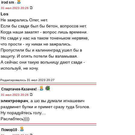
irod sm
-
31 июл 2023 20:26
Los
Не зажрались Олег, нет.
Если бы сзади был бы бетон, вопросов нет.
Когда наши закатят - вопрос лишь времени.
Но сзади у нас на таком тоненьком нервяке,
что прости - ну никак не зажрались.
Пропустили бы и калининград ушел бы в
защиту. И опять потели бы взламывая.
А сейчас они такую вольницу дают сзади -
используй, не хочу.
Редактировалось 31 июл 2023 20:27
Спартачек-Казачек!
-
31 июл 2023 20:26
электроврач
, а шо вы думали игнашевич
раздвинет булки и примет сразу туда 5голов.
Ну порадуйтесь голу....
Раслабтесь))))
Помор10
-